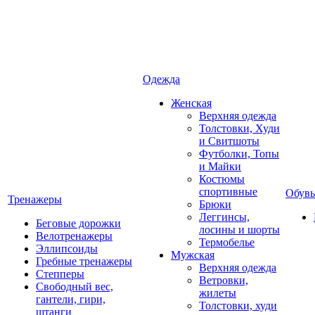
Одежда
Женская
Верхняя одежда
Толстовки, Худи
и Свитшоты
Футболки, Топы
и Майки
Костюмы
спортивные
Обувь
Тренажеры
Брюки
Леггинсы,
Беговые дорожки
лосины и шорты
Велотренажеры
Термобелье
Эллипсоиды
Мужская
Гребные тренажеры
Верхняя одежда
Степперы
Ветровки,
Свободный вес,
жилеты
гантели, гири,
Толстовки, худи
штанги