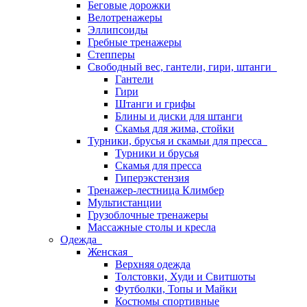
Беговые дорожки
Велотренажеры
Эллипсоиды
Гребные тренажеры
Степперы
Свободный вес, гантели, гири, штанги
Гантели
Гири
Штанги и грифы
Блины и диски для штанги
Скамья для жима, стойки
Турники, брусья и скамьи для пресса
Турники и брусья
Скамья для пресса
Гиперэкстензия
Тренажер-лестница Климбер
Мультистанции
Грузоблочные тренажеры
Массажные столы и кресла
Одежда
Женская
Верхняя одежда
Толстовки, Худи и Свитшоты
Футболки, Топы и Майки
Костюмы спортивные