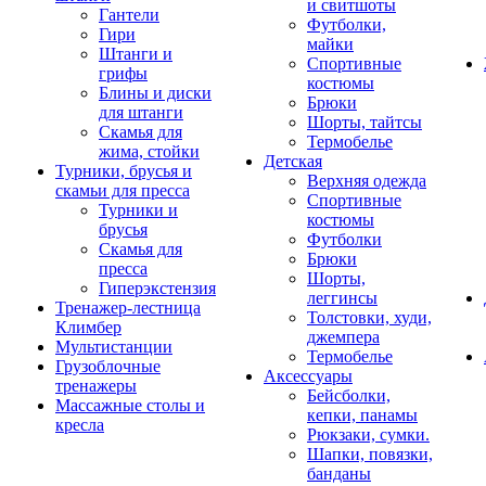
и свитшоты
Гантели
Футболки,
Гири
майки
Штанги и
Спортивные
грифы
костюмы
Блины и диски
Брюки
для штанги
Шорты, тайтсы
Скамья для
Термобелье
жима, стойки
Детская
Турники, брусья и
Верхняя одежда
скамьи для пресса
Спортивные
Турники и
костюмы
брусья
Футболки
Скамья для
Брюки
пресса
Шорты,
Гиперэкстензия
леггинсы
Тренажер-лестница
Толстовки, худи,
Климбер
джемпера
Мультистанции
Термобелье
Грузоблочные
Аксессуары
тренажеры
Бейсболки,
Массажные столы и
кепки, панамы
кресла
Рюкзаки, сумки.
Шапки, повязки,
банданы