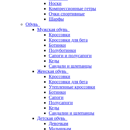
Носки
Компрессионные гетры
Очки спортивные
Шарфы
Обувь
Мужская обувь
Кроссовки
Кроссовки для бега
Ботинки
Полуботинки
Сапоги и полусапоги
Кеды
Сандали и шлепанцы
Женская обувь
Кроссовки
Кроссовки для бега
Утепленные кроссовки
Ботинки
Сапоги
Полусапоги
Кеды
Сандалии и шлепанцы
Детская обувь
Девочкам
Мальчикам