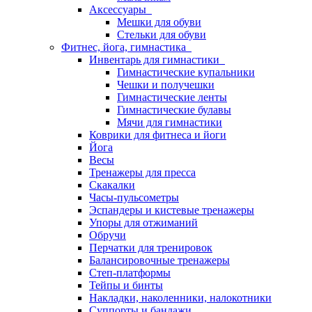
Аксессуары
Мешки для обуви
Стельки для обуви
Фитнес, йога, гимнастика
Инвентарь для гимнастики
Гимнастические купальники
Чешки и получешки
Гимнастические ленты
Гимнастические булавы
Мячи для гимнастики
Коврики для фитнеса и йоги
Йога
Весы
Тренажеры для пресса
Скакалки
Часы-пульсометры
Эспандеры и кистевые тренажеры
Упоры для отжиманий
Обручи
Перчатки для тренировок
Балансировочные тренажеры
Степ-платформы
Тейпы и бинты
Накладки, наколенники, налокотники
Суппорты и бандажи