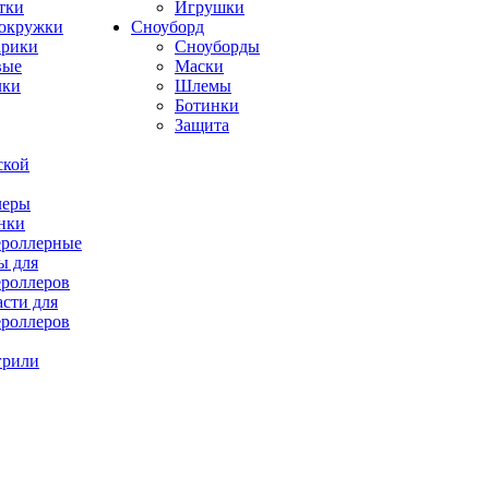
тки
Игрушки
окружки
Сноуборд
рики
Сноуборды
вые
Маски
лки
Шлемы
Ботинки
Защита
ской
леры
нки
роллерные
ы для
роллеров
асти для
роллеров
грили