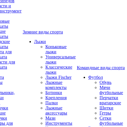
сипедов
асти и
инструмент
овые
каты
кие
Зимние виды спорта
каты
дские
Лыжи
каты
Коньковые
та для
лыжи
ката
Универсальные
асти для
лыжи
ката
Классические
Командные виды спорта
лыжи
та
Лыжи Fischer
Футбол
ды
Лыжные
Обувь
комплекты
Мячи
льники,
Ботинки
футбольные
ки
Крепления
Перчатки
и
Палки
вратарские
очки
Лыжные
Щитки
кие
аксессуары
Гетры
чки
Мази
Сетки
ры для
Инструменты
футбольные