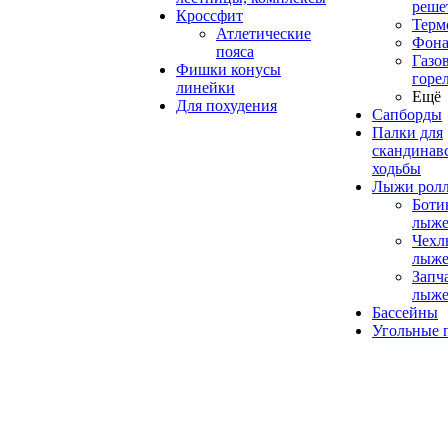
реше
Кроссфит
Терм
Атлетические
Фона
пояса
Газо
Фишки конусы
горе
линейки
Ещё
Для похудения
Сапборды
Палки для
скандинав
ходьбы
Лыжи рол
Боти
лыже
Чехл
лыже
Запч
лыже
Бассейны
Угольные 