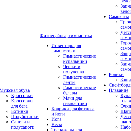
вело
Запч
вело
Самокаты
Трюк
само
Детс
Фитнес, йога, гимнастика
само
Горо
Инвентарь для
само
гимнастики
Защи
Гимнастические
само
купальники
Запч
Чешки и
само
получешки
Ролики
Гимнастические
Защи
ленты
Скейтбор
Гимнастические
Мужская обувь
Плавание
булавы
Кроссовки
Купа
Мячи для
Кроссовки
плав
гимнастики
для бега
Очк
Коврики для фитнеса
Ботинки
Шап
и йоги
Полуботинки
Детс
Йога
Сапоги и
шапо
Весы
полусапоги
Набо
Тренажеры для