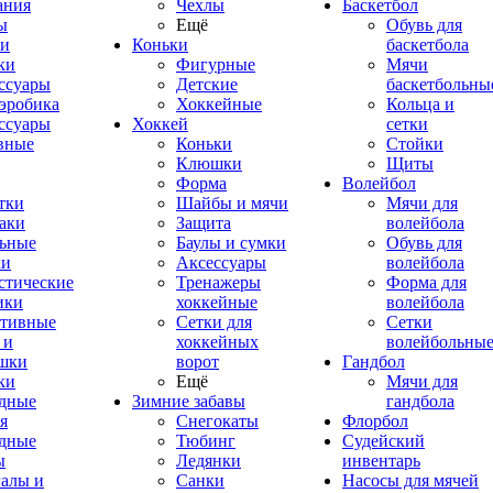
ания
Чехлы
Баскетбол
ы
Ещё
Обувь для
и
Коньки
баскетбола
ки
Фигурные
Мячи
ссуары
Детские
баскетбольны
эробика
Хоккейные
Кольца и
ссуары
Хоккей
сетки
вные
Коньки
Стойки
Клюшки
Щиты
Форма
Волейбол
тки
Шайбы и мячи
Мячи для
аки
Защита
волейбола
ьные
Баулы и сумки
Обувь для
ки
Аксессуары
волейбола
стические
Тренажеры
Форма для
ики
хоккейные
волейбола
тивные
Сетки для
Сетки
 и
хоккейных
волейбольны
шки
ворот
Гандбол
ки
Ещё
Мячи для
дные
Зимние забавы
гандбола
я
Снегокаты
Флорбол
дные
Тюбинг
Судейский
ы
Ледянки
инвентарь
алы и
Санки
Насосы для мячей