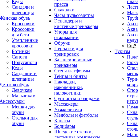
Кеды
плав
пресса
Сандали и
Ласт
Скакалки
шлепанцы
Маск
Часы-пульсометры
Женская обувь
Труб
Эспандеры и
Кроссовки
Аксе
кистевые тренажеры
Кроссовки
Аква
Упоры для
для бега
Аксе
отжиманий
Утепленные
наду
Обручи
кроссовки
Ещё
Перчатки для
Ботинки
Туризм
тренировок
Сапоги
Пала
Балансировочные
Полусапоги
Рюкз
тренажеры
Кеды
Спал
Степ-платформы
Сандалии и
меш
Тейпы и бинты
шлепанцы
Тури
Накладки,
Детская обувь
ковр
наколенники,
Девочкам
Спор
налокотники
Мальчикам
игры
Суппорты и бандажи
Аксессуары
игру
Массажеры
Мешки для
Гама
Утяжелители
обуви
Скла
Медболы и фитболы
Стельки для
стуль
Канаты
обуви
Скла
Бодибары
стол
Шведские стенки,
Манг
лестницы, комплексы