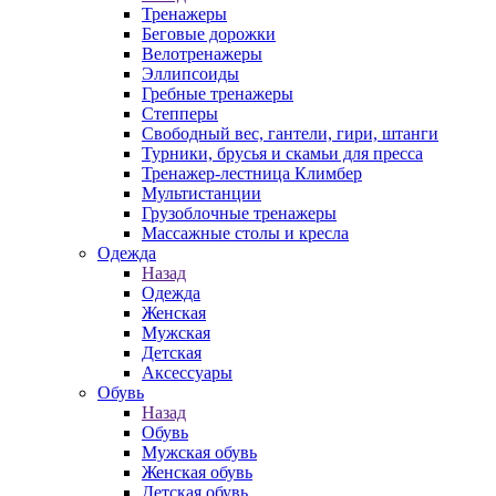
Тренажеры
Беговые дорожки
Велотренажеры
Эллипсоиды
Гребные тренажеры
Степперы
Свободный вес, гантели, гири, штанги
Турники, брусья и скамьи для пресса
Тренажер-лестница Климбер
Мультистанции
Грузоблочные тренажеры
Массажные столы и кресла
Одежда
Назад
Одежда
Женская
Мужская
Детская
Аксессуары
Обувь
Назад
Обувь
Мужская обувь
Женская обувь
Детская обувь