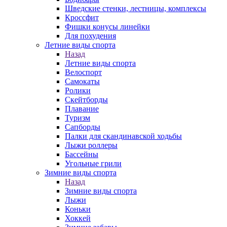
Шведские стенки, лестницы, комплексы
Кроссфит
Фишки конусы линейки
Для похудения
Летние виды спорта
Назад
Летние виды спорта
Велоспорт
Самокаты
Ролики
Скейтборды
Плавание
Туризм
Сапборды
Палки для скандинавской ходьбы
Лыжи роллеры
Бассейны
Угольные грили
Зимние виды спорта
Назад
Зимние виды спорта
Лыжи
Коньки
Хоккей