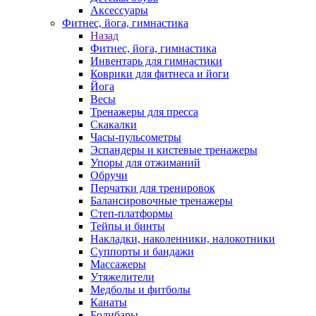
Аксессуары
Фитнес, йога, гимнастика
Назад
Фитнес, йога, гимнастика
Инвентарь для гимнастики
Коврики для фитнеса и йоги
Йога
Весы
Тренажеры для пресса
Скакалки
Часы-пульсометры
Эспандеры и кистевые тренажеры
Упоры для отжиманий
Обручи
Перчатки для тренировок
Балансировочные тренажеры
Степ-платформы
Тейпы и бинты
Накладки, наколенники, налокотники
Суппорты и бандажи
Массажеры
Утяжелители
Медболы и фитболы
Канаты
Бодибары