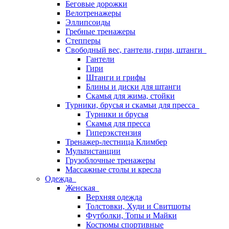
Беговые дорожки
Велотренажеры
Эллипсоиды
Гребные тренажеры
Степперы
Свободный вес, гантели, гири, штанги
Гантели
Гири
Штанги и грифы
Блины и диски для штанги
Скамья для жима, стойки
Турники, брусья и скамьи для пресса
Турники и брусья
Скамья для пресса
Гиперэкстензия
Тренажер-лестница Климбер
Мультистанции
Грузоблочные тренажеры
Массажные столы и кресла
Одежда
Женская
Верхняя одежда
Толстовки, Худи и Свитшоты
Футболки, Топы и Майки
Костюмы спортивные