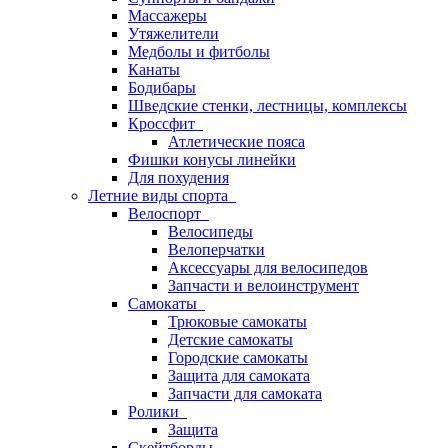
Массажеры
Утяжелители
Медболы и фитболы
Канаты
Бодибары
Шведские стенки, лестницы, комплексы
Кроссфит
Атлетические пояса
Фишки конусы линейки
Для похудения
Летние виды спорта
Велоспорт
Велосипеды
Велоперчатки
Аксессуары для велосипедов
Запчасти и велоинструмент
Самокаты
Трюковые самокаты
Детские самокаты
Городские самокаты
Защита для самоката
Запчасти для самоката
Ролики
Защита
Скейтборды