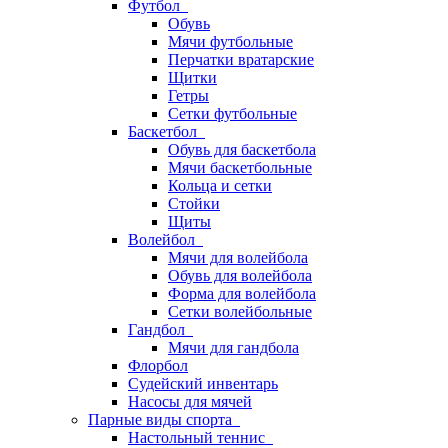
Футбол
Обувь
Мячи футбольные
Перчатки вратарские
Щитки
Гетры
Сетки футбольные
Баскетбол
Обувь для баскетбола
Мячи баскетбольные
Кольца и сетки
Стойки
Щиты
Волейбол
Мячи для волейбола
Обувь для волейбола
Форма для волейбола
Сетки волейбольные
Гандбол
Мячи для гандбола
Флорбол
Судейский инвентарь
Насосы для мячей
Парные виды спорта
Настольный теннис