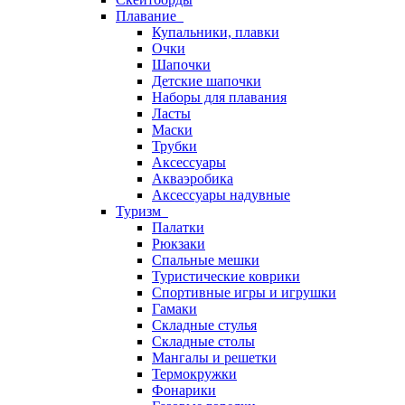
Плавание
Купальники, плавки
Очки
Шапочки
Детские шапочки
Наборы для плавания
Ласты
Маски
Трубки
Аксессуары
Акваэробика
Аксессуары надувные
Туризм
Палатки
Рюкзаки
Спальные мешки
Туристические коврики
Спортивные игры и игрушки
Гамаки
Складные стулья
Складные столы
Мангалы и решетки
Термокружки
Фонарики