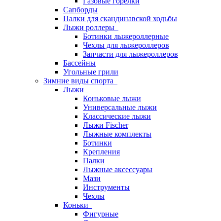
Газовые горелки
Сапборды
Палки для скандинавской ходьбы
Лыжи роллеры
Ботинки лыжероллерные
Чехлы для лыжероллеров
Запчасти для лыжероллеров
Бассейны
Угольные грили
Зимние виды спорта
Лыжи
Коньковые лыжи
Универсальные лыжи
Классические лыжи
Лыжи Fischer
Лыжные комплекты
Ботинки
Крепления
Палки
Лыжные аксессуары
Мази
Инструменты
Чехлы
Коньки
Фигурные