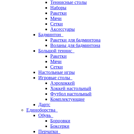
Теннисные столы
Наборы
Ракетки
Мячи
Сетки
Аксессуары
Бадминтон
Ракетки для бадминтона
Воланы для бадминтона
Большой теннис
Ракетки
Мячи
Сетки
Настольные игры
Игровые столы
Аэрохоккей
Хоккей настольный
Футбол настольный
Комплектующие
Дартс
Единоборства
Обувь
Борцовки
Боксерки
Перчатки