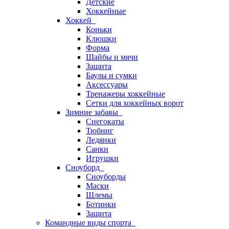
Детские
Хоккейные
Хоккей
Коньки
Клюшки
Форма
Шайбы и мячи
Защита
Баулы и сумки
Аксессуары
Тренажеры хоккейные
Сетки для хоккейных ворот
Зимние забавы
Снегокаты
Тюбинг
Ледянки
Санки
Игрушки
Сноуборд
Сноуборды
Маски
Шлемы
Ботинки
Защита
Командные виды спорта