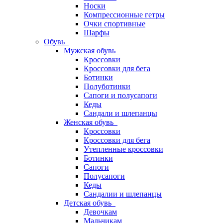
Носки
Компрессионные гетры
Очки спортивные
Шарфы
Обувь
Мужская обувь
Кроссовки
Кроссовки для бега
Ботинки
Полуботинки
Сапоги и полусапоги
Кеды
Сандали и шлепанцы
Женская обувь
Кроссовки
Кроссовки для бега
Утепленные кроссовки
Ботинки
Сапоги
Полусапоги
Кеды
Сандалии и шлепанцы
Детская обувь
Девочкам
Мальчикам