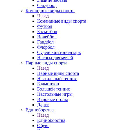
Зимние забавы
Сноуборд
Командные виды спорта
Назад
Командные виды спорта
Футбол
Баскетбол
Волейбол
Гандбол
Флорбол
Судейский инвентарь
Насосы для мячей
Парные виды спорта
Назад
Парные виды спорта
Настольный теннис
Бадминтон
Большой теннис
Настольные игры
Игровые столы
Дартс
Единоборства
Назад
Единоборства
Обувь