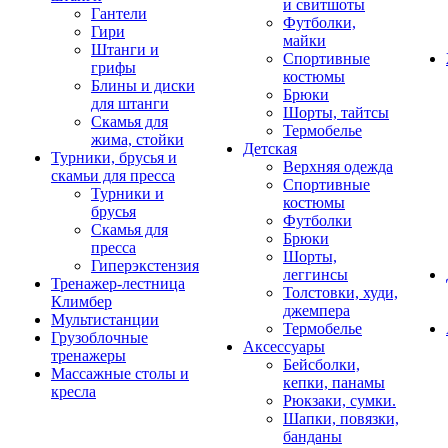
и свитшоты
Гантели
Футболки,
Гири
майки
Штанги и
Спортивные
грифы
костюмы
Блины и диски
Брюки
для штанги
Шорты, тайтсы
Скамья для
Термобелье
жима, стойки
Детская
Турники, брусья и
Верхняя одежда
скамьи для пресса
Спортивные
Турники и
костюмы
брусья
Футболки
Скамья для
Брюки
пресса
Шорты,
Гиперэкстензия
леггинсы
Тренажер-лестница
Толстовки, худи,
Климбер
джемпера
Мультистанции
Термобелье
Грузоблочные
Аксессуары
тренажеры
Бейсболки,
Массажные столы и
кепки, панамы
кресла
Рюкзаки, сумки.
Шапки, повязки,
банданы