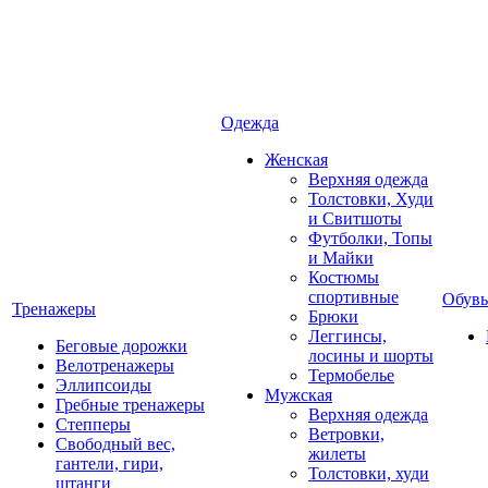
Одежда
Женская
Верхняя одежда
Толстовки, Худи
и Свитшоты
Футболки, Топы
и Майки
Костюмы
спортивные
Обувь
Тренажеры
Брюки
Леггинсы,
Беговые дорожки
лосины и шорты
Велотренажеры
Термобелье
Эллипсоиды
Мужская
Гребные тренажеры
Верхняя одежда
Степперы
Ветровки,
Свободный вес,
жилеты
гантели, гири,
Толстовки, худи
штанги