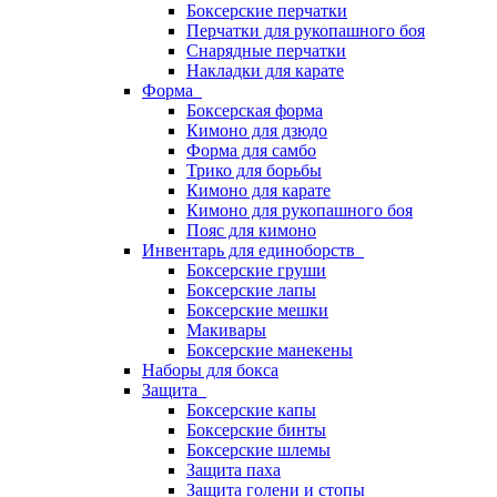
Боксерские перчатки
Перчатки для рукопашного боя
Снарядные перчатки
Накладки для карате
Форма
Боксерская форма
Кимоно для дзюдо
Форма для самбо
Трико для борьбы
Кимоно для карате
Кимоно для рукопашного боя
Пояс для кимоно
Инвентарь для единоборств
Боксерские груши
Боксерские лапы
Боксерские мешки
Макивары
Боксерские манекены
Наборы для бокса
Защита
Боксерские капы
Боксерские бинты
Боксерские шлемы
Защита паха
Защита голени и стопы