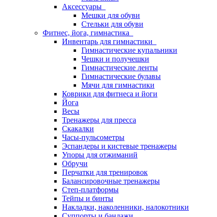
Аксессуары
Мешки для обуви
Стельки для обуви
Фитнес, йога, гимнастика
Инвентарь для гимнастики
Гимнастические купальники
Чешки и получешки
Гимнастические ленты
Гимнастические булавы
Мячи для гимнастики
Коврики для фитнеса и йоги
Йога
Весы
Тренажеры для пресса
Скакалки
Часы-пульсометры
Эспандеры и кистевые тренажеры
Упоры для отжиманий
Обручи
Перчатки для тренировок
Балансировочные тренажеры
Степ-платформы
Тейпы и бинты
Накладки, наколенники, налокотники
Суппорты и бандажи