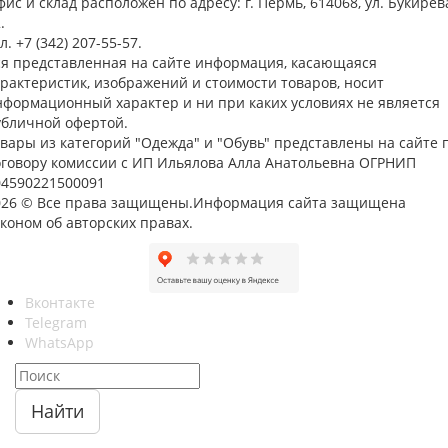
ис и склад расположен по адресу: г. Пермь, 614068, ул. Букирев
.
л. +7 (342) 207-55-57.
ся представленная на сайте информация, касающаяся
арактеристик, изображений и стоимости товаров, носит
нформационный характер и ни при каких условиях не является
убличной офертой.
овары из категорий "Одежда" и "Обувь" представлены на сайте 
оговору комиссии с ИП Ильялова Алла Анатольевна ОГРНИП
04590221500091
026 © Все права защищены.Информация сайта защищена
коном об авторских правах.
Вконтакте
Telegram
WhatsApp
Найти