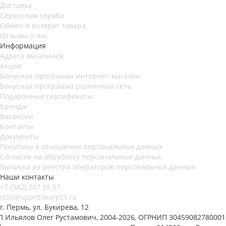
Доставка
Сервисная служба
Обмен и возврат товара
Отзывы о нас
Информация
Адреса магазинов
Акции
Бонусная программа интернет-магазин
Бонусная программа розничная сеть
Подарочные сертификаты
Бренды
Вакансии
Контакты
Документы
Политика в отношении персональных данных
Согласие на обработку персональных данных
Выписка из реестра операторов персональных данных
Наши контакты
+7 (342) 207 55 57
st59@sporttovary59.ru
г. Пермь, ул. Букирева, 12
П Ильялов Олег Рустамович, 2004-2026, ОГРНИП 30459082780001