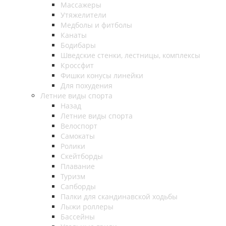
Массажеры
Утяжелители
Медболы и фитболы
Канаты
Бодибары
Шведские стенки, лестницы, комплексы
Кроссфит
Фишки конусы линейки
Для похудения
Летние виды спорта
Назад
Летние виды спорта
Велоспорт
Самокаты
Ролики
Скейтборды
Плавание
Туризм
Сапборды
Палки для скандинавской ходьбы
Лыжи роллеры
Бассейны