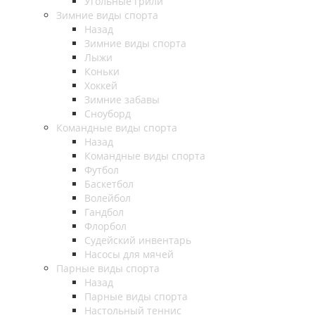
Угольные грили
Зимние виды спорта
Назад
Зимние виды спорта
Лыжи
Коньки
Хоккей
Зимние забавы
Сноуборд
Командные виды спорта
Назад
Командные виды спорта
Футбол
Баскетбол
Волейбол
Гандбол
Флорбол
Судейский инвентарь
Насосы для мячей
Парные виды спорта
Назад
Парные виды спорта
Настольный теннис