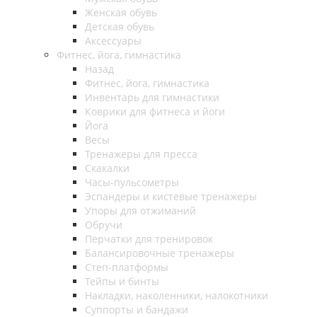
Женская обувь
Детская обувь
Аксессуары
Фитнес, йога, гимнастика
Назад
Фитнес, йога, гимнастика
Инвентарь для гимнастики
Коврики для фитнеса и йоги
Йога
Весы
Тренажеры для пресса
Скакалки
Часы-пульсометры
Эспандеры и кистевые тренажеры
Упоры для отжиманий
Обручи
Перчатки для тренировок
Балансировочные тренажеры
Степ-платформы
Тейпы и бинты
Накладки, наколенники, налокотники
Суппорты и бандажи