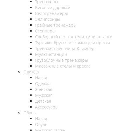
Тренажеры
Беговые дорожки
Велотренажеры
Эллипсоиды
Гребные тренажеры
Степперы
Свободный вес, гантели, гири, штанги
Турники, брусья и скамьи для пресса
Тренажер-лестница Климбер
Мультистанции
Грузоблочные тренажеры
Массажные столы и кресла
Одежда
Назад
Одежда
Женская
Мужская
Детская
Аксессуары
Обувь
Назад
Обувь
Мужская обувь