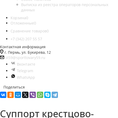
Выписка из реестра операторов персональных
данных
Корзина
0
Отложенные
0
Сравнение товаров
0
+7 (342) 207 55 57
Контактная информация
г. Пермь, ул. Букирева, 12
st59@sporttovary59.ru
Вконтакте
Telegram
WhatsApp
Поделиться
Суппорт крестцово-