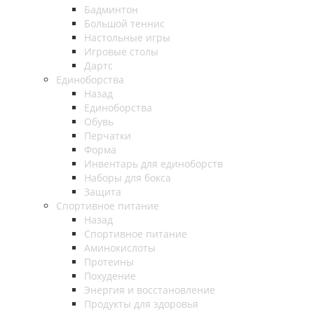
Бадминтон
Большой теннис
Настольные игры
Игровые столы
Дартс
Единоборства
Назад
Единоборства
Обувь
Перчатки
Форма
Инвентарь для единоборств
Наборы для бокса
Защита
Спортивное питание
Назад
Спортивное питание
Аминокислоты
Протеины
Похудение
Энергия и восстановление
Продукты для здоровья