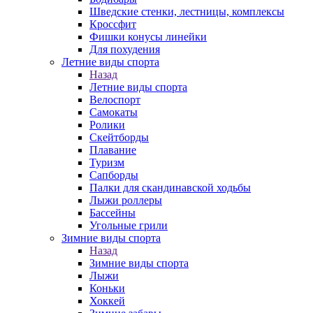
Шведские стенки, лестницы, комплексы
Кроссфит
Фишки конусы линейки
Для похудения
Летние виды спорта
Назад
Летние виды спорта
Велоспорт
Самокаты
Ролики
Скейтборды
Плавание
Туризм
Сапборды
Палки для скандинавской ходьбы
Лыжи роллеры
Бассейны
Угольные грили
Зимние виды спорта
Назад
Зимние виды спорта
Лыжи
Коньки
Хоккей