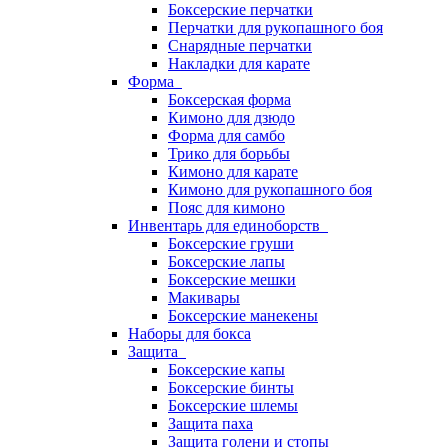
Боксерские перчатки
Перчатки для рукопашного боя
Снарядные перчатки
Накладки для карате
Форма
Боксерская форма
Кимоно для дзюдо
Форма для самбо
Трико для борьбы
Кимоно для карате
Кимоно для рукопашного боя
Пояс для кимоно
Инвентарь для единоборств
Боксерские груши
Боксерские лапы
Боксерские мешки
Макивары
Боксерские манекены
Наборы для бокса
Защита
Боксерские капы
Боксерские бинты
Боксерские шлемы
Защита паха
Защита голени и стопы