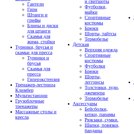
и свитшоты
Гантели
Футболки,
Гири
майки
Штанги и
Спортивные
грифы
костюмы
Блины и диски
Брюки
для штанги
Шорты, тайтсы
Скамья для
Термобелье
жима, стойки
Детская
Турники, брусья и
Верхняя одежда
скамьи для пресса
Спортивные
Турники и
костюмы
брусья
Футболки
Скамья для
Брюки
пресса
Шорты,
Гиперэкстензия
леггинсы
Тренажер-лестница
Толстовки, худи,
Климбер
джемпера
Мультистанции
Термобелье
Грузоблочные
Аксессуары
тренажеры
Бейсболки,
Массажные столы и
кепки, панамы
кресла
Рюкзаки, сумки.
Шапки, повязки,
банданы