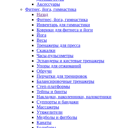
Аксессуары
Фитнес, йога, гимнастика
Назад
Фитнес, йога, гимнастика
Инвентарь для гимнастики
Коврики для фитнеса и йоги
Йога
Весы
Тренажеры для пресса
Скакалки
Часы-пульсометры
Эспандеры и кистевые тренажеры
Упоры для отжиманий
Обручи
Перчатки для тренировок
Балансировочные тренажеры
Степ-платформы
Тейпы и бинты
Накладки, наколенники, налокотники
Суппорты и бандажи
Массажеры
Утяжелители
Медболы и фитболы
Канаты
Бодибары