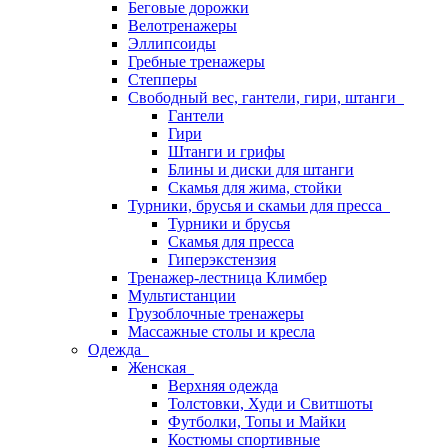
Беговые дорожки
Велотренажеры
Эллипсоиды
Гребные тренажеры
Степперы
Свободный вес, гантели, гири, штанги
Гантели
Гири
Штанги и грифы
Блины и диски для штанги
Скамья для жима, стойки
Турники, брусья и скамьи для пресса
Турники и брусья
Скамья для пресса
Гиперэкстензия
Тренажер-лестница Климбер
Мультистанции
Грузоблочные тренажеры
Массажные столы и кресла
Одежда
Женская
Верхняя одежда
Толстовки, Худи и Свитшоты
Футболки, Топы и Майки
Костюмы спортивные