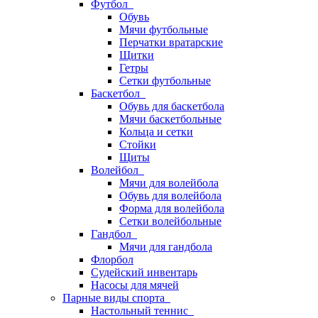
Футбол
Обувь
Мячи футбольные
Перчатки вратарские
Щитки
Гетры
Сетки футбольные
Баскетбол
Обувь для баскетбола
Мячи баскетбольные
Кольца и сетки
Стойки
Щиты
Волейбол
Мячи для волейбола
Обувь для волейбола
Форма для волейбола
Сетки волейбольные
Гандбол
Мячи для гандбола
Флорбол
Судейский инвентарь
Насосы для мячей
Парные виды спорта
Настольный теннис