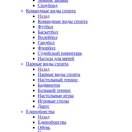
Зимние забавы
Сноуборд
Командные виды спорта
Назад
Командные виды спорта
Футбол
Баскетбол
Волейбол
Гандбол
Флорбол
Судейский инвентарь
Насосы для мячей
Парные виды спорта
Назад
Парные виды спорта
Настольный теннис
Бадминтон
Большой теннис
Настольные игры
Игровые столы
Дартс
Единоборства
Назад
Единоборства
Обувь