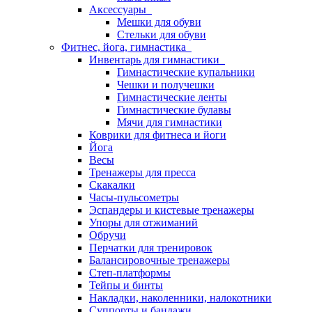
Аксессуары
Мешки для обуви
Стельки для обуви
Фитнес, йога, гимнастика
Инвентарь для гимнастики
Гимнастические купальники
Чешки и получешки
Гимнастические ленты
Гимнастические булавы
Мячи для гимнастики
Коврики для фитнеса и йоги
Йога
Весы
Тренажеры для пресса
Скакалки
Часы-пульсометры
Эспандеры и кистевые тренажеры
Упоры для отжиманий
Обручи
Перчатки для тренировок
Балансировочные тренажеры
Степ-платформы
Тейпы и бинты
Накладки, наколенники, налокотники
Суппорты и бандажи