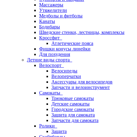
Массажеры
Утяжелители
Медболы и фитболы
Канаты
Бодибары
Шведские стенки, лестницы, комплексы
Кроссфит
Атлетические пояса
Фишки конусы линейки
Для похудения
Летние виды спорта
Велоспорт
Велосипеды
Велоперчатки
Аксессуары для велосипедов
Запчасти и велоинструмент
Самокаты
Трюковые самокаты
Детские самокаты
Городские самокаты
Защита для самоката
Запчасти для самоката
Ролики
Защита
Скейтборды