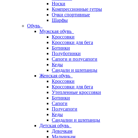
Носки
Компрессионные гетры
Очки спортивные
Шарфы
Обувь
Мужская обувь
Кроссовки
Кроссовки для бега
Ботинки
Полуботинки
Сапоги и полусапоги
Кеды
Сандали и шлепанцы
Женская обувь
Кроссовки
Кроссовки для бега
Утепленные кроссовки
Ботинки
Сапоги
Полусапоги
Кеды
Сандалии и шлепанцы
Детская обувь
Девочкам
Мальчикам