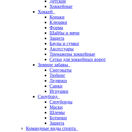
Детские
Хоккейные
Хоккей
Коньки
Клюшки
Форма
Шайбы и мячи
Защита
Баулы и сумки
Аксессуары
Тренажеры хоккейные
Сетки для хоккейных ворот
Зимние забавы
Снегокаты
Тюбинг
Ледянки
Санки
Игрушки
Сноуборд
Сноуборды
Маски
Шлемы
Ботинки
Защита
Командные виды спорта