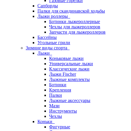
Газовые горелки
Сапборды
Палки для скандинавской ходьбы
Лыжи роллеры
Ботинки лыжероллерные
Чехлы для лыжероллеров
Запчасти для лыжероллеров
Бассейны
Угольные грили
Зимние виды спорта
Лыжи
Коньковые лыжи
Универсальные лыжи
Классические лыжи
Лыжи Fischer
Лыжные комплекты
Ботинки
Крепления
Палки
Лыжные аксессуары
Мази
Инструменты
Чехлы
Коньки
Фигурные