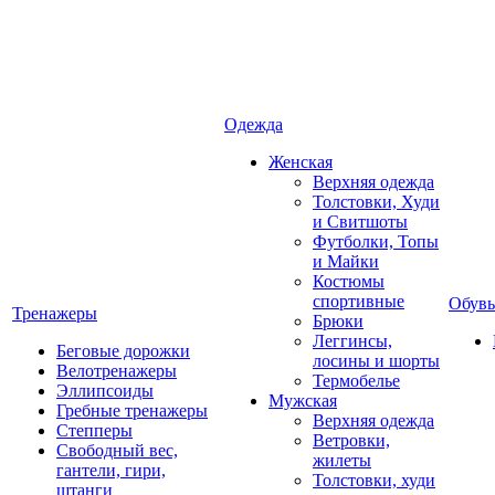
Одежда
Женская
Верхняя одежда
Толстовки, Худи
и Свитшоты
Футболки, Топы
и Майки
Костюмы
спортивные
Обувь
Тренажеры
Брюки
Леггинсы,
Беговые дорожки
лосины и шорты
Велотренажеры
Термобелье
Эллипсоиды
Мужская
Гребные тренажеры
Верхняя одежда
Степперы
Ветровки,
Свободный вес,
жилеты
гантели, гири,
Толстовки, худи
штанги