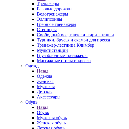
Тренажеры
Беговые дорожки
Велотренажеры
Эллипсоиды
Гребные тренажеры
Степперы
Свободный вес, гантели, гири, штанги
Турники, брусья и скамьи для пресса
Тренажер-лестница Климбер
Мультистанции
Грузоблочные тренажеры
Массажные столы и кресла
Одежда
Назад
Одежда
Женская
Мужская
Детская
Аксессуары
Обувь
Назад
Обувь
Мужская обувь
Женская обувь
Детская обувь