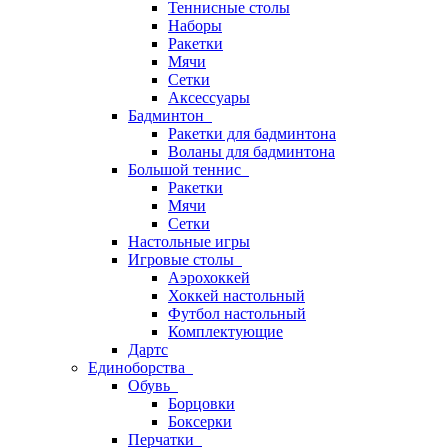
Теннисные столы
Наборы
Ракетки
Мячи
Сетки
Аксессуары
Бадминтон
Ракетки для бадминтона
Воланы для бадминтона
Большой теннис
Ракетки
Мячи
Сетки
Настольные игры
Игровые столы
Аэрохоккей
Хоккей настольный
Футбол настольный
Комплектующие
Дартс
Единоборства
Обувь
Борцовки
Боксерки
Перчатки