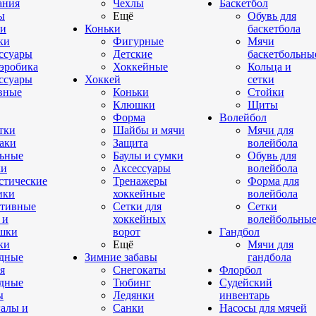
ания
Чехлы
Баскетбол
ы
Ещё
Обувь для
и
Коньки
баскетбола
ки
Фигурные
Мячи
ссуары
Детские
баскетбольны
эробика
Хоккейные
Кольца и
ссуары
Хоккей
сетки
вные
Коньки
Стойки
Клюшки
Щиты
Форма
Волейбол
тки
Шайбы и мячи
Мячи для
аки
Защита
волейбола
ьные
Баулы и сумки
Обувь для
ки
Аксессуары
волейбола
стические
Тренажеры
Форма для
ики
хоккейные
волейбола
тивные
Сетки для
Сетки
 и
хоккейных
волейбольны
шки
ворот
Гандбол
ки
Ещё
Мячи для
дные
Зимние забавы
гандбола
я
Снегокаты
Флорбол
дные
Тюбинг
Судейский
ы
Ледянки
инвентарь
алы и
Санки
Насосы для мячей