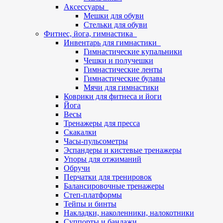
Аксессуары
Мешки для обуви
Стельки для обуви
Фитнес, йога, гимнастика
Инвентарь для гимнастики
Гимнастические купальники
Чешки и получешки
Гимнастические ленты
Гимнастические булавы
Мячи для гимнастики
Коврики для фитнеса и йоги
Йога
Весы
Тренажеры для пресса
Скакалки
Часы-пульсометры
Эспандеры и кистевые тренажеры
Упоры для отжиманий
Обручи
Перчатки для тренировок
Балансировочные тренажеры
Степ-платформы
Тейпы и бинты
Накладки, наколенники, налокотники
Суппорты и бандажи