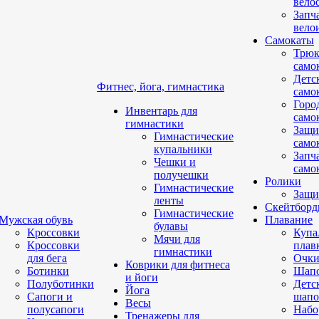
вело
Запч
вело
Самокаты
Трюк
само
Детс
Фитнес, йога, гимнастика
само
Горо
Инвентарь для
само
гимнастики
Защи
Гимнастические
само
купальники
Запч
Чешки и
само
получешки
Ролики
Гимнастические
Защи
ленты
Скейтбор
Гимнастические
Мужская обувь
Плавание
булавы
Кроссовки
Купа
Мячи для
Кроссовки
плав
гимнастики
для бега
Очк
Коврики для фитнеса
Ботинки
Шап
и йоги
Полуботинки
Детс
Йога
Сапоги и
шапо
Весы
полусапоги
Набо
Тренажеры для