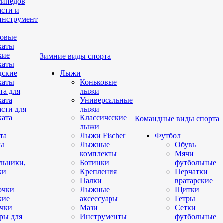
сипедов
асти и
инструмент
овые
каты
кие
Зимние виды спорта
каты
дские
Лыжи
каты
Коньковые
та для
лыжи
ката
Универсальные
асти для
лыжи
ката
Классические
Командные виды спорта
лыжи
та
Лыжи Fischer
Футбол
ды
Лыжные
Обувь
комплекты
Мячи
льники,
Ботинки
футбольные
ки
Крепления
Перчатки
и
Палки
вратарские
очки
Лыжные
Щитки
кие
аксессуары
Гетры
чки
Мази
Сетки
ры для
Инструменты
футбольные