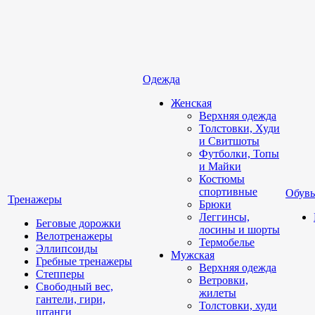
Одежда
Женская
Верхняя одежда
Толстовки, Худи
и Свитшоты
Футболки, Топы
и Майки
Костюмы
спортивные
Обувь
Тренажеры
Брюки
Леггинсы,
Беговые дорожки
лосины и шорты
Велотренажеры
Термобелье
Эллипсоиды
Мужская
Гребные тренажеры
Верхняя одежда
Степперы
Ветровки,
Свободный вес,
жилеты
гантели, гири,
Толстовки, худи
штанги