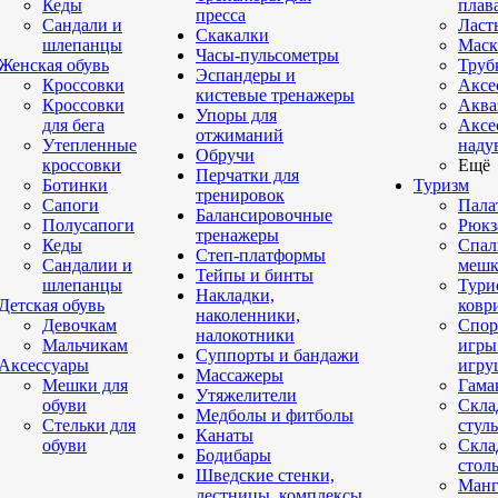
Кеды
плав
пресса
Сандали и
Ласт
Скакалки
шлепанцы
Маск
Часы-пульсометры
Женская обувь
Труб
Эспандеры и
Кроссовки
Аксе
кистевые тренажеры
Кроссовки
Аква
Упоры для
для бега
Аксе
отжиманий
Утепленные
наду
Обручи
кроссовки
Ещё
Перчатки для
Ботинки
Туризм
тренировок
Сапоги
Пала
Балансировочные
Полусапоги
Рюкз
тренажеры
Кеды
Спал
Степ-платформы
Сандалии и
меш
Тейпы и бинты
шлепанцы
Тури
Накладки,
Детская обувь
ковр
наколенники,
Девочкам
Спор
налокотники
Мальчикам
игры
Суппорты и бандажи
Аксессуары
игру
Массажеры
Мешки для
Гама
Утяжелители
обуви
Скла
Медболы и фитболы
Стельки для
стуль
Канаты
обуви
Скла
Бодибары
стол
Шведские стенки,
Манг
лестницы, комплексы