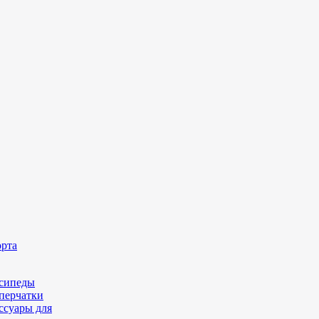
орта
сипеды
перчатки
ссуары для