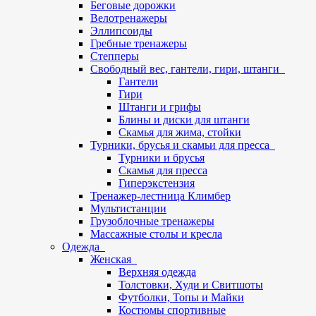
Беговые дорожки
Велотренажеры
Эллипсоиды
Гребные тренажеры
Степперы
Свободный вес, гантели, гири, штанги
Гантели
Гири
Штанги и грифы
Блины и диски для штанги
Скамья для жима, стойки
Турники, брусья и скамьи для пресса
Турники и брусья
Скамья для пресса
Гиперэкстензия
Тренажер-лестница Климбер
Мультистанции
Грузоблочные тренажеры
Массажные столы и кресла
Одежда
Женская
Верхняя одежда
Толстовки, Худи и Свитшоты
Футболки, Топы и Майки
Костюмы спортивные