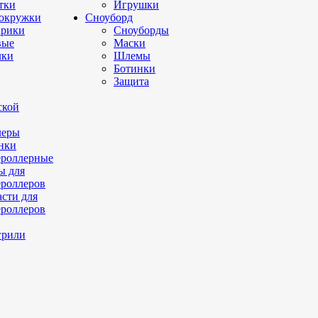
тки
Игрушки
окружки
Сноуборд
рики
Сноуборды
вые
Маски
лки
Шлемы
Ботинки
Защита
ской
леры
нки
роллерные
ы для
роллеров
асти для
роллеров
грили