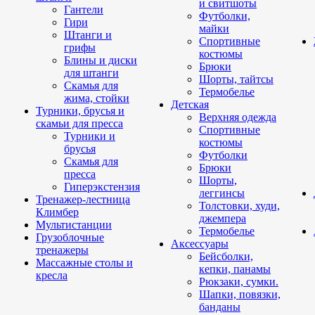
и свитшоты
Гантели
Футболки,
Гири
майки
Штанги и
Спортивные
грифы
костюмы
Блины и диски
Брюки
для штанги
Шорты, тайтсы
Скамья для
Термобелье
жима, стойки
Детская
Турники, брусья и
Верхняя одежда
скамьи для пресса
Спортивные
Турники и
костюмы
брусья
Футболки
Скамья для
Брюки
пресса
Шорты,
Гиперэкстензия
леггинсы
Тренажер-лестница
Толстовки, худи,
Климбер
джемпера
Мультистанции
Термобелье
Грузоблочные
Аксессуары
тренажеры
Бейсболки,
Массажные столы и
кепки, панамы
кресла
Рюкзаки, сумки.
Шапки, повязки,
банданы