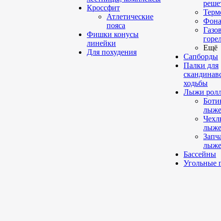
реше
Кроссфит
Терм
Атлетические
Фона
пояса
Газо
Фишки конусы
горе
линейки
Ещё
Для похудения
Сапборды
Палки для
скандинав
ходьбы
Лыжи рол
Боти
лыже
Чехл
лыже
Запч
лыже
Бассейны
Угольные 