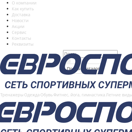
О компании
Как купить
Доставка
Новости
Акции
Сервис
Контакты
Реквизиты
Полный каталог
Тренажеры
Одежда
Обувь
Фитнес, йога, гимнастика
Летние виды