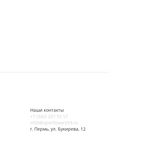
Наши контакты
+7 (342) 207 55 57
st59@sporttovary59.ru
г. Пермь, ул. Букирева, 12