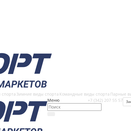
 спорта
Зимние виды спорта
Командные виды спорта
Парные в
Меню
+7 (342) 207 55 57
За