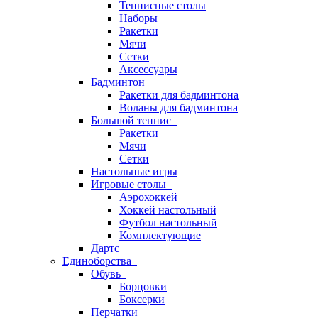
Теннисные столы
Наборы
Ракетки
Мячи
Сетки
Аксессуары
Бадминтон
Ракетки для бадминтона
Воланы для бадминтона
Большой теннис
Ракетки
Мячи
Сетки
Настольные игры
Игровые столы
Аэрохоккей
Хоккей настольный
Футбол настольный
Комплектующие
Дартс
Единоборства
Обувь
Борцовки
Боксерки
Перчатки