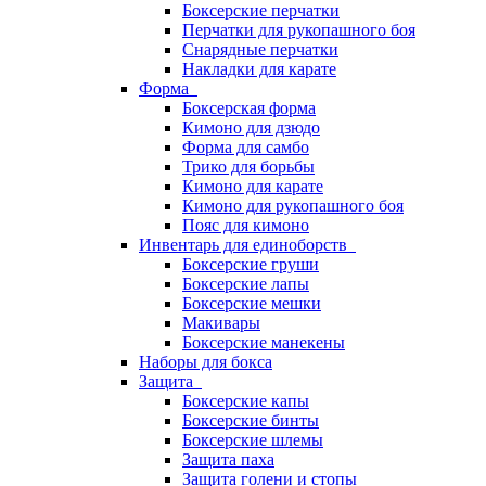
Боксерские перчатки
Перчатки для рукопашного боя
Снарядные перчатки
Накладки для карате
Форма
Боксерская форма
Кимоно для дзюдо
Форма для самбо
Трико для борьбы
Кимоно для карате
Кимоно для рукопашного боя
Пояс для кимоно
Инвентарь для единоборств
Боксерские груши
Боксерские лапы
Боксерские мешки
Макивары
Боксерские манекены
Наборы для бокса
Защита
Боксерские капы
Боксерские бинты
Боксерские шлемы
Защита паха
Защита голени и стопы