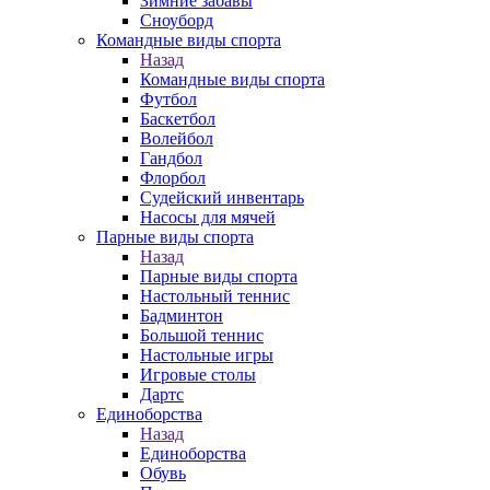
Зимние забавы
Сноуборд
Командные виды спорта
Назад
Командные виды спорта
Футбол
Баскетбол
Волейбол
Гандбол
Флорбол
Судейский инвентарь
Насосы для мячей
Парные виды спорта
Назад
Парные виды спорта
Настольный теннис
Бадминтон
Большой теннис
Настольные игры
Игровые столы
Дартс
Единоборства
Назад
Единоборства
Обувь