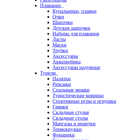
Плавание
Купальники, плавки
Очки
Шапочки
Детские шапочки
Наборы для плавания
Ласты
Маски
Трубки
Аксессуары
Акваэробика
Аксессуары надувные
Туризм
Палатки
Рюкзаки
Спальные мешки
Туристические коврики
Спортивные игры и игрушки
Гамаки
Складные стулья
Складные столы
Мангалы и решетки
Термокружки
Фонарики