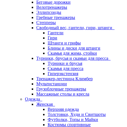
Беговые дорожки
Велотренажеры
Эллипсоиды
Гребные тренажеры
Степперы
Свободный вес, гантели, гири, штанги
Гантели
Гири
Штанги и грифы
Блины и диски для штанги
Скамья для жима, стойки
Турники, брусья и скамьи для пресса
Турники и брусья
Скамья для пресса
Гиперэкстензия
Тренажер-лестница Климбер
Мультистанции
Грузоблочные тренажеры
Массажные столы и кресла
Одежда
Женская
Верхняя одежда
Толстовки, Худи и Свитшоты
Футболки, Топы и Майки
Костюмы спортивные