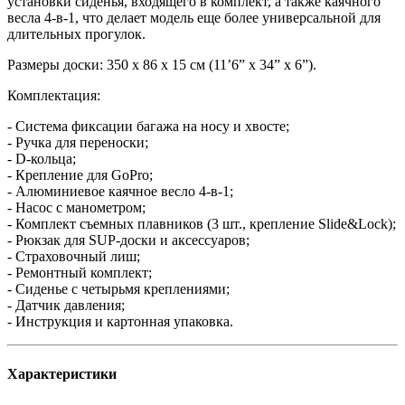
установки сиденья, входящего в комплект, а также каячного
весла 4-в-1, что делает модель еще более универсальной для
длительных прогулок.
Размеры доски: 350 х 86 х 15 см (11’6” х 34” х 6”).
Комплектация:
- Система фиксации багажа на носу и хвосте;
- Ручка для переноски;
- D-кольца;
- Крепление для GoPro;
- Алюминиевое каячное весло 4-в-1;
- Насос с манометром;
- Комплект съемных плавников (3 шт., крепление Slide&Lock);
- Рюкзак для SUP-доски и аксессуаров;
- Страховочный лиш;
- Ремонтный комплект;
- Сиденье с четырьмя креплениями;
- Датчик давления;
- Инструкция и картонная упаковка.
Характеристики