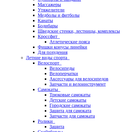
Массажеры
Утяжелители
Медболы и фитболы
Канаты
Бодибары
Шведские стенки, лестницы, комплексы
Кроссфит
Атлетические пояса
Фишки конусы линейки
Для похудения
Летние виды спорта
Велоспорт
Велосипеды
Велоперчатки
Аксессуары для велосипедов
Запчасти и велоинструмент
Самокаты
Трюковые самокаты
Детские самокаты
Городские самокаты
Защита для самоката
Запчасти для самоката
Ролики
Защита
Скейтборды