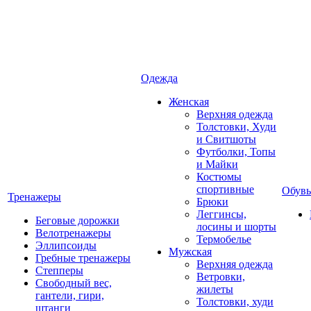
Одежда
Женская
Верхняя одежда
Толстовки, Худи
и Свитшоты
Футболки, Топы
и Майки
Костюмы
спортивные
Обувь
Тренажеры
Брюки
Леггинсы,
Беговые дорожки
лосины и шорты
Велотренажеры
Термобелье
Эллипсоиды
Мужская
Гребные тренажеры
Верхняя одежда
Степперы
Ветровки,
Свободный вес,
жилеты
гантели, гири,
Толстовки, худи
штанги