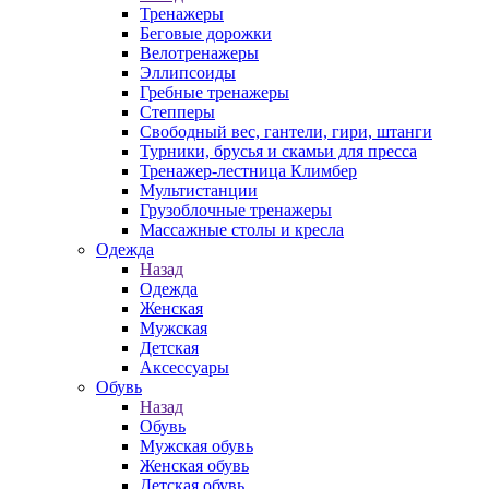
Тренажеры
Беговые дорожки
Велотренажеры
Эллипсоиды
Гребные тренажеры
Степперы
Свободный вес, гантели, гири, штанги
Турники, брусья и скамьи для пресса
Тренажер-лестница Климбер
Мультистанции
Грузоблочные тренажеры
Массажные столы и кресла
Одежда
Назад
Одежда
Женская
Мужская
Детская
Аксессуары
Обувь
Назад
Обувь
Мужская обувь
Женская обувь
Детская обувь