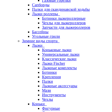
Газовые горелки
Сапборды
Палки для скандинавской ходьбы
Лыжи роллеры
Ботинки лыжероллерные
Чехлы для лыжероллеров
Запчасти для лыжероллеров
Бассейны
Угольные грили
Зимние виды спорта
Лыжи
Коньковые лыжи
Универсальные лыжи
Классические лыжи
Лыжи Fischer
Лыжные комплекты
Ботинки
Крепления
Палки
Лыжные аксессуары
Мази
Инструменты
Чехлы
Коньки
Фигурные