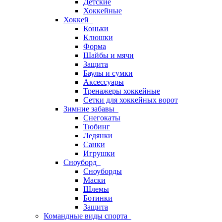
Детские
Хоккейные
Хоккей
Коньки
Клюшки
Форма
Шайбы и мячи
Защита
Баулы и сумки
Аксессуары
Тренажеры хоккейные
Сетки для хоккейных ворот
Зимние забавы
Снегокаты
Тюбинг
Ледянки
Санки
Игрушки
Сноуборд
Сноуборды
Маски
Шлемы
Ботинки
Защита
Командные виды спорта