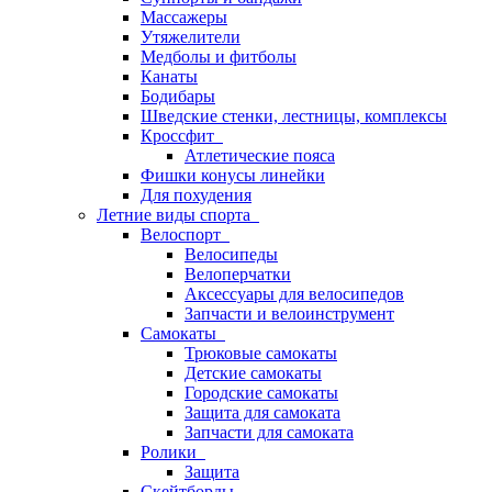
Массажеры
Утяжелители
Медболы и фитболы
Канаты
Бодибары
Шведские стенки, лестницы, комплексы
Кроссфит
Атлетические пояса
Фишки конусы линейки
Для похудения
Летние виды спорта
Велоспорт
Велосипеды
Велоперчатки
Аксессуары для велосипедов
Запчасти и велоинструмент
Самокаты
Трюковые самокаты
Детские самокаты
Городские самокаты
Защита для самоката
Запчасти для самоката
Ролики
Защита
Скейтборды