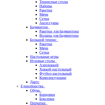
Теннисные столы
Наборы
Ракетки
Мячи
Сетки
Аксессуары
Бадминтон
Ракетки для бадминтона
Воланы для бадминтона
Большой теннис
Ракетки
Мячи
Сетки
Настольные игры
Игровые столы
Аэрохоккей
Хоккей настольный
Футбол настольный
Комплектующие
Дартс
Единоборства
Обувь
Борцовки
Боксерки
Перчатки