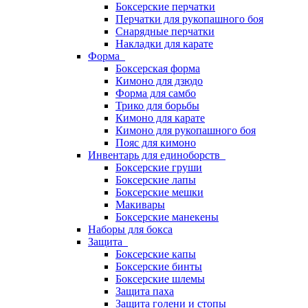
Боксерские перчатки
Перчатки для рукопашного боя
Снарядные перчатки
Накладки для карате
Форма
Боксерская форма
Кимоно для дзюдо
Форма для самбо
Трико для борьбы
Кимоно для карате
Кимоно для рукопашного боя
Пояс для кимоно
Инвентарь для единоборств
Боксерские груши
Боксерские лапы
Боксерские мешки
Макивары
Боксерские манекены
Наборы для бокса
Защита
Боксерские капы
Боксерские бинты
Боксерские шлемы
Защита паха
Защита голени и стопы