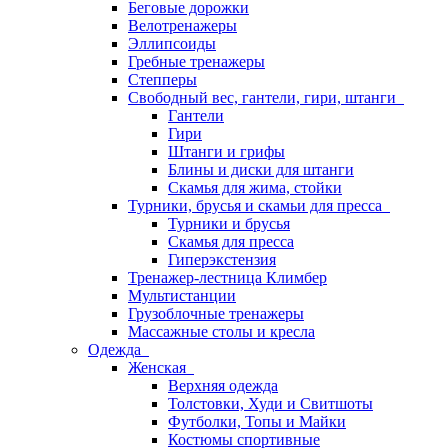
Беговые дорожки
Велотренажеры
Эллипсоиды
Гребные тренажеры
Степперы
Свободный вес, гантели, гири, штанги
Гантели
Гири
Штанги и грифы
Блины и диски для штанги
Скамья для жима, стойки
Турники, брусья и скамьи для пресса
Турники и брусья
Скамья для пресса
Гиперэкстензия
Тренажер-лестница Климбер
Мультистанции
Грузоблочные тренажеры
Массажные столы и кресла
Одежда
Женская
Верхняя одежда
Толстовки, Худи и Свитшоты
Футболки, Топы и Майки
Костюмы спортивные