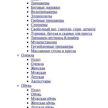
Тренажеры
Беговые дорожки
Велотренажеры
Эллипсоиды
Гребные тренажеры
Степперы
Свободный вес, гантели, гири, штанги
Турники, брусья и скамьи для пресса
Тренажер-лестница Климбер
Мультистанции
Грузоблочные тренажеры
Массажные столы и кресла
Одежда
Назад
Одежда
Женская
Мужская
Детская
Аксессуары
Обувь
Назад
Обувь
Мужская обувь
Женская обувь
Детская обувь