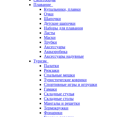
Плавание
Купальники, плавки
Очки
Шапочки
Детские шапочки
Наборы для плавания
Ласты
Маски
Трубки
Аксессуары
Акваэробика
Аксессуары надувные
Туризм
Палатки
Рюкзаки
Спальные мешки
Туристические коврики
Спортивные игры и игрушки
Гамаки
Складные стулья
Складные столы
Мангалы и решетки
Термокружки
Фонарики