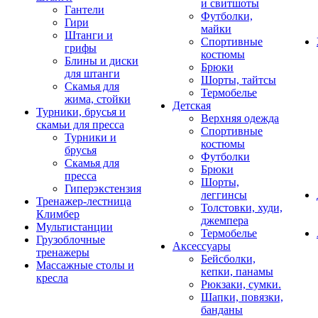
и свитшоты
Гантели
Футболки,
Гири
майки
Штанги и
Спортивные
грифы
костюмы
Блины и диски
Брюки
для штанги
Шорты, тайтсы
Скамья для
Термобелье
жима, стойки
Детская
Турники, брусья и
Верхняя одежда
скамьи для пресса
Спортивные
Турники и
костюмы
брусья
Футболки
Скамья для
Брюки
пресса
Шорты,
Гиперэкстензия
леггинсы
Тренажер-лестница
Толстовки, худи,
Климбер
джемпера
Мультистанции
Термобелье
Грузоблочные
Аксессуары
тренажеры
Бейсболки,
Массажные столы и
кепки, панамы
кресла
Рюкзаки, сумки.
Шапки, повязки,
банданы