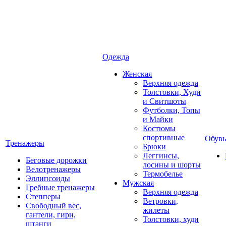
Одежда
Женская
Верхняя одежда
Толстовки, Худи
и Свитшоты
Футболки, Топы
и Майки
Костюмы
спортивные
Обувь
Тренажеры
Брюки
Леггинсы,
Беговые дорожки
лосины и шорты
Велотренажеры
Термобелье
Эллипсоиды
Мужская
Гребные тренажеры
Верхняя одежда
Степперы
Ветровки,
Свободный вес,
жилеты
гантели, гири,
Толстовки, худи
штанги