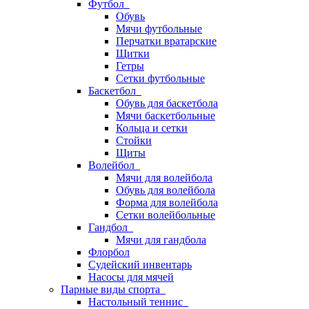
Футбол
Обувь
Мячи футбольные
Перчатки вратарские
Щитки
Гетры
Сетки футбольные
Баскетбол
Обувь для баскетбола
Мячи баскетбольные
Кольца и сетки
Стойки
Щиты
Волейбол
Мячи для волейбола
Обувь для волейбола
Форма для волейбола
Сетки волейбольные
Гандбол
Мячи для гандбола
Флорбол
Судейский инвентарь
Насосы для мячей
Парные виды спорта
Настольный теннис