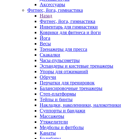
Аксессуары
Фитнес, йога, гимнастика
Назад
Фитнес, йога, гимнастика
Инвентарь для гимнастики
Коврики для фитнеса и йоги
Йога
Весы
Тренажеры для пресса
Скакалки
Часы-пульсометры
Эспандеры и кистевые тренажеры
Упоры для отжиманий
Обручи
Перчатки для тренировок
Балансировочные тренажеры
Степ-платформы
Тейпы и бинты
Накладки, наколенники, налокотники
Суппорты и бандажи
Массажеры
Утяжелители
Медболы и фитболы
Канаты
Бодибары