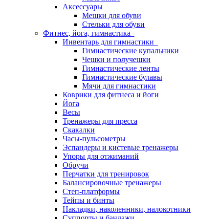
Аксессуары
Мешки для обуви
Стельки для обуви
Фитнес, йога, гимнастика
Инвентарь для гимнастики
Гимнастические купальники
Чешки и получешки
Гимнастические ленты
Гимнастические булавы
Мячи для гимнастики
Коврики для фитнеса и йоги
Йога
Весы
Тренажеры для пресса
Скакалки
Часы-пульсометры
Эспандеры и кистевые тренажеры
Упоры для отжиманий
Обручи
Перчатки для тренировок
Балансировочные тренажеры
Степ-платформы
Тейпы и бинты
Накладки, наколенники, налокотники
Суппорты и бандажи