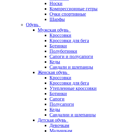
Носки
Компрессионные гетры
Очки спортивные
Шарфы
Обувь
Мужская обувь
Кроссовки
Кроссовки для бега
Ботинки
Полуботинки
Сапоги и полусапоги
Кеды
Сандали и шлепанцы
Женская обувь
Кроссовки
Кроссовки для бега
Утепленные кроссовки
Ботинки
Сапоги
Полусапоги
Кеды
Сандалии и шлепанцы
Детская обувь
Девочкам
Мальчикам