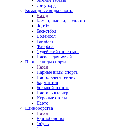
Зимние забавы
Сноуборд
Командные виды спорта
Назад
Командные виды спорта
Футбол
Баскетбол
Волейбол
Гандбол
Флорбол
Судейский инвентарь
Насосы для мячей
Парные виды спорта
Назад
Парные виды спорта
Настольный теннис
Бадминтон
Большой теннис
Настольные игры
Игровые столы
Дартс
Единоборства
Назад
Единоборства
Обувь