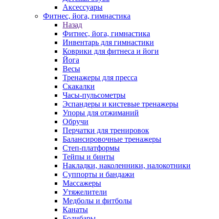
Аксессуары
Фитнес, йога, гимнастика
Назад
Фитнес, йога, гимнастика
Инвентарь для гимнастики
Коврики для фитнеса и йоги
Йога
Весы
Тренажеры для пресса
Скакалки
Часы-пульсометры
Эспандеры и кистевые тренажеры
Упоры для отжиманий
Обручи
Перчатки для тренировок
Балансировочные тренажеры
Степ-платформы
Тейпы и бинты
Накладки, наколенники, налокотники
Суппорты и бандажи
Массажеры
Утяжелители
Медболы и фитболы
Канаты
Бодибары