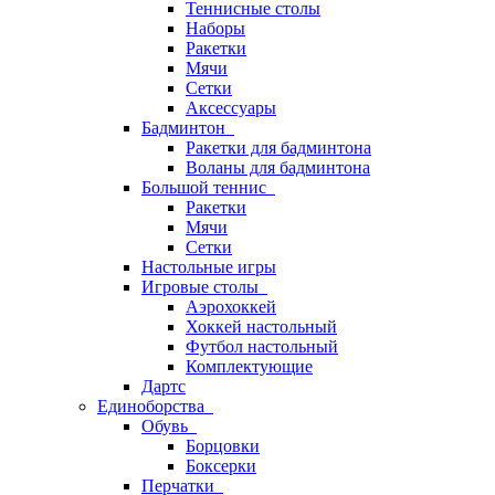
Теннисные столы
Наборы
Ракетки
Мячи
Сетки
Аксессуары
Бадминтон
Ракетки для бадминтона
Воланы для бадминтона
Большой теннис
Ракетки
Мячи
Сетки
Настольные игры
Игровые столы
Аэрохоккей
Хоккей настольный
Футбол настольный
Комплектующие
Дартс
Единоборства
Обувь
Борцовки
Боксерки
Перчатки