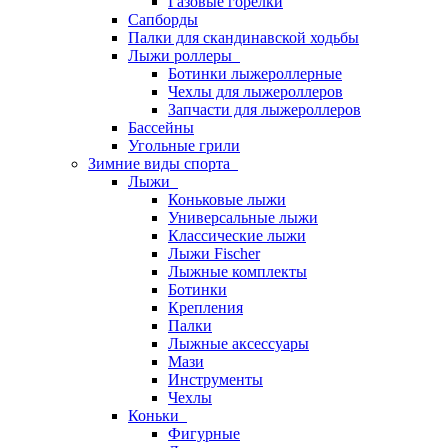
Газовые горелки
Сапборды
Палки для скандинавской ходьбы
Лыжи роллеры
Ботинки лыжероллерные
Чехлы для лыжероллеров
Запчасти для лыжероллеров
Бассейны
Угольные грили
Зимние виды спорта
Лыжи
Коньковые лыжи
Универсальные лыжи
Классические лыжи
Лыжи Fischer
Лыжные комплекты
Ботинки
Крепления
Палки
Лыжные аксессуары
Мази
Инструменты
Чехлы
Коньки
Фигурные