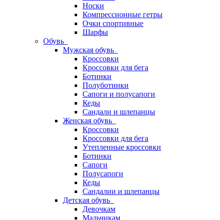
Носки
Компрессионные гетры
Очки спортивные
Шарфы
Обувь
Мужская обувь
Кроссовки
Кроссовки для бега
Ботинки
Полуботинки
Сапоги и полусапоги
Кеды
Сандали и шлепанцы
Женская обувь
Кроссовки
Кроссовки для бега
Утепленные кроссовки
Ботинки
Сапоги
Полусапоги
Кеды
Сандалии и шлепанцы
Детская обувь
Девочкам
Мальчикам