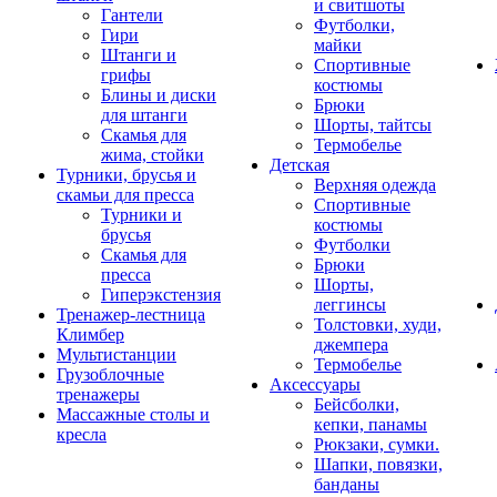
и свитшоты
Гантели
Футболки,
Гири
майки
Штанги и
Спортивные
грифы
костюмы
Блины и диски
Брюки
для штанги
Шорты, тайтсы
Скамья для
Термобелье
жима, стойки
Детская
Турники, брусья и
Верхняя одежда
скамьи для пресса
Спортивные
Турники и
костюмы
брусья
Футболки
Скамья для
Брюки
пресса
Шорты,
Гиперэкстензия
леггинсы
Тренажер-лестница
Толстовки, худи,
Климбер
джемпера
Мультистанции
Термобелье
Грузоблочные
Аксессуары
тренажеры
Бейсболки,
Массажные столы и
кепки, панамы
кресла
Рюкзаки, сумки.
Шапки, повязки,
банданы