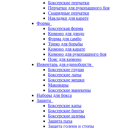
Боксерские перчатки
Перчатки для рукопашного боя
Снарядные перчатки
Накладки для карате
Форма
Боксерская форма
Кимоно для дзюдо
Форма для самбо
Трико для борьбы
Кимоно для карате
Кимоно для рукопашного боя
Пояс для кимоно
Инвентарь для единоборств
Боксерские груши
Боксерские лапы
Боксерские мешки
Макивары
Боксерские манекены
Наборы для бокса
Защита
Боксерские капы
Боксерские бинты
Боксерские шлемы
Защита паха
Защита голени и стопы