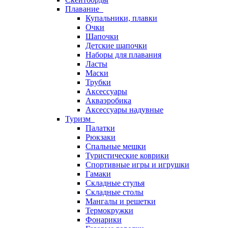
Плавание
Купальники, плавки
Очки
Шапочки
Детские шапочки
Наборы для плавания
Ласты
Маски
Трубки
Аксессуары
Акваэробика
Аксессуары надувные
Туризм
Палатки
Рюкзаки
Спальные мешки
Туристические коврики
Спортивные игры и игрушки
Гамаки
Складные стулья
Складные столы
Мангалы и решетки
Термокружки
Фонарики