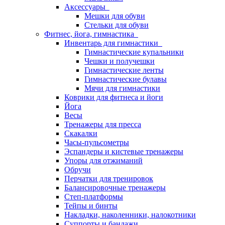
Аксессуары
Мешки для обуви
Стельки для обуви
Фитнес, йога, гимнастика
Инвентарь для гимнастики
Гимнастические купальники
Чешки и получешки
Гимнастические ленты
Гимнастические булавы
Мячи для гимнастики
Коврики для фитнеса и йоги
Йога
Весы
Тренажеры для пресса
Скакалки
Часы-пульсометры
Эспандеры и кистевые тренажеры
Упоры для отжиманий
Обручи
Перчатки для тренировок
Балансировочные тренажеры
Степ-платформы
Тейпы и бинты
Накладки, наколенники, налокотники
Суппорты и бандажи