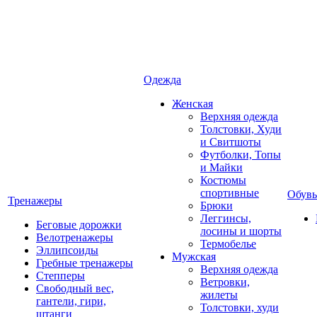
Одежда
Женская
Верхняя одежда
Толстовки, Худи
и Свитшоты
Футболки, Топы
и Майки
Костюмы
спортивные
Обувь
Тренажеры
Брюки
Леггинсы,
Беговые дорожки
лосины и шорты
Велотренажеры
Термобелье
Эллипсоиды
Мужская
Гребные тренажеры
Верхняя одежда
Степперы
Ветровки,
Свободный вес,
жилеты
гантели, гири,
Толстовки, худи
штанги