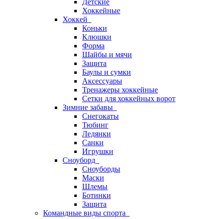
Детские
Хоккейные
Хоккей
Коньки
Клюшки
Форма
Шайбы и мячи
Защита
Баулы и сумки
Аксессуары
Тренажеры хоккейные
Сетки для хоккейных ворот
Зимние забавы
Снегокаты
Тюбинг
Ледянки
Санки
Игрушки
Сноуборд
Сноуборды
Маски
Шлемы
Ботинки
Защита
Командные виды спорта