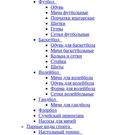
Футбол
Обувь
Мячи футбольные
Перчатки вратарские
Щитки
Гетры
Сетки футбольные
Баскетбол
Обувь для баскетбола
Мячи баскетбольные
Кольца и сетки
Стойки
Щиты
Волейбол
Мячи для волейбола
Обувь для волейбола
Форма для волейбола
Сетки волейбольные
Гандбол
Мячи для гандбола
Флорбол
Судейский инвентарь
Насосы для мячей
Парные виды спорта
Настольный теннис