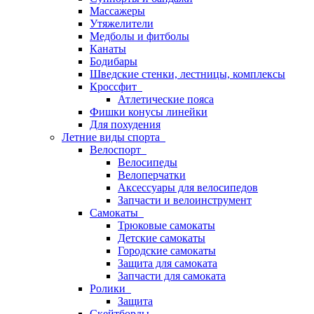
Массажеры
Утяжелители
Медболы и фитболы
Канаты
Бодибары
Шведские стенки, лестницы, комплексы
Кроссфит
Атлетические пояса
Фишки конусы линейки
Для похудения
Летние виды спорта
Велоспорт
Велосипеды
Велоперчатки
Аксессуары для велосипедов
Запчасти и велоинструмент
Самокаты
Трюковые самокаты
Детские самокаты
Городские самокаты
Защита для самоката
Запчасти для самоката
Ролики
Защита
Скейтборды