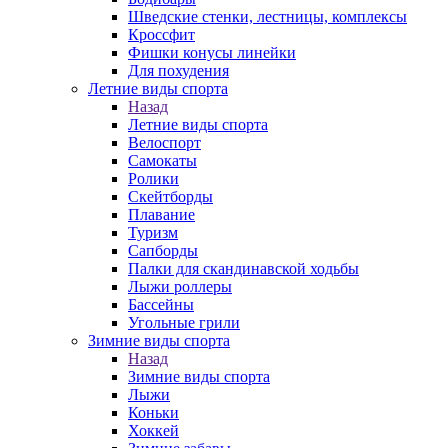
Шведские стенки, лестницы, комплексы
Кроссфит
Фишки конусы линейки
Для похудения
Летние виды спорта
Назад
Летние виды спорта
Велоспорт
Самокаты
Ролики
Скейтборды
Плавание
Туризм
Сапборды
Палки для скандинавской ходьбы
Лыжи роллеры
Бассейны
Угольные грили
Зимние виды спорта
Назад
Зимние виды спорта
Лыжи
Коньки
Хоккей