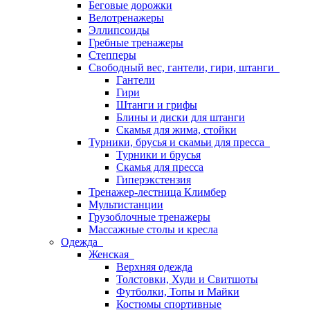
Беговые дорожки
Велотренажеры
Эллипсоиды
Гребные тренажеры
Степперы
Свободный вес, гантели, гири, штанги
Гантели
Гири
Штанги и грифы
Блины и диски для штанги
Скамья для жима, стойки
Турники, брусья и скамьи для пресса
Турники и брусья
Скамья для пресса
Гиперэкстензия
Тренажер-лестница Климбер
Мультистанции
Грузоблочные тренажеры
Массажные столы и кресла
Одежда
Женская
Верхняя одежда
Толстовки, Худи и Свитшоты
Футболки, Топы и Майки
Костюмы спортивные