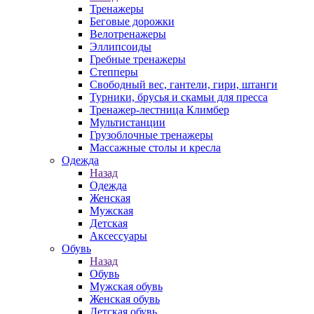
Тренажеры
Беговые дорожки
Велотренажеры
Эллипсоиды
Гребные тренажеры
Степперы
Свободный вес, гантели, гири, штанги
Турники, брусья и скамьи для пресса
Тренажер-лестница Климбер
Мультистанции
Грузоблочные тренажеры
Массажные столы и кресла
Одежда
Назад
Одежда
Женская
Мужская
Детская
Аксессуары
Обувь
Назад
Обувь
Мужская обувь
Женская обувь
Детская обувь