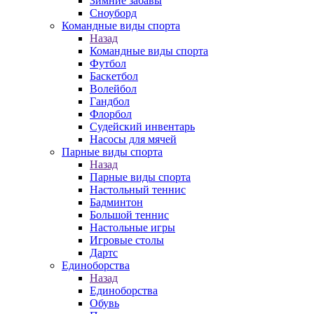
Зимние забавы
Сноуборд
Командные виды спорта
Назад
Командные виды спорта
Футбол
Баскетбол
Волейбол
Гандбол
Флорбол
Судейский инвентарь
Насосы для мячей
Парные виды спорта
Назад
Парные виды спорта
Настольный теннис
Бадминтон
Большой теннис
Настольные игры
Игровые столы
Дартс
Единоборства
Назад
Единоборства
Обувь