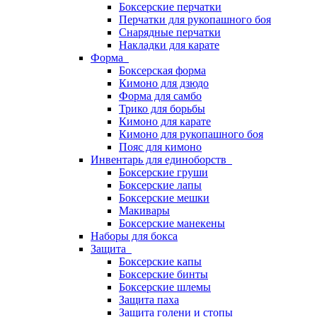
Боксерские перчатки
Перчатки для рукопашного боя
Снарядные перчатки
Накладки для карате
Форма
Боксерская форма
Кимоно для дзюдо
Форма для самбо
Трико для борьбы
Кимоно для карате
Кимоно для рукопашного боя
Пояс для кимоно
Инвентарь для единоборств
Боксерские груши
Боксерские лапы
Боксерские мешки
Макивары
Боксерские манекены
Наборы для бокса
Защита
Боксерские капы
Боксерские бинты
Боксерские шлемы
Защита паха
Защита голени и стопы