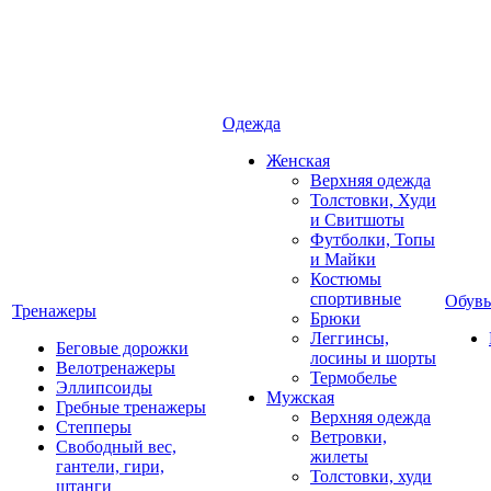
Одежда
Женская
Верхняя одежда
Толстовки, Худи
и Свитшоты
Футболки, Топы
и Майки
Костюмы
спортивные
Обувь
Тренажеры
Брюки
Леггинсы,
Беговые дорожки
лосины и шорты
Велотренажеры
Термобелье
Эллипсоиды
Мужская
Гребные тренажеры
Верхняя одежда
Степперы
Ветровки,
Свободный вес,
жилеты
гантели, гири,
Толстовки, худи
штанги