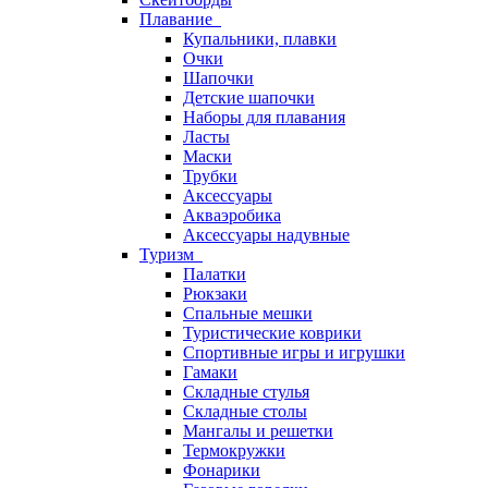
Плавание
Купальники, плавки
Очки
Шапочки
Детские шапочки
Наборы для плавания
Ласты
Маски
Трубки
Аксессуары
Акваэробика
Аксессуары надувные
Туризм
Палатки
Рюкзаки
Спальные мешки
Туристические коврики
Спортивные игры и игрушки
Гамаки
Складные стулья
Складные столы
Мангалы и решетки
Термокружки
Фонарики