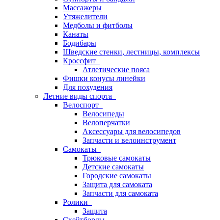
Массажеры
Утяжелители
Медболы и фитболы
Канаты
Бодибары
Шведские стенки, лестницы, комплексы
Кроссфит
Атлетические пояса
Фишки конусы линейки
Для похудения
Летние виды спорта
Велоспорт
Велосипеды
Велоперчатки
Аксессуары для велосипедов
Запчасти и велоинструмент
Самокаты
Трюковые самокаты
Детские самокаты
Городские самокаты
Защита для самоката
Запчасти для самоката
Ролики
Защита
Скейтборды