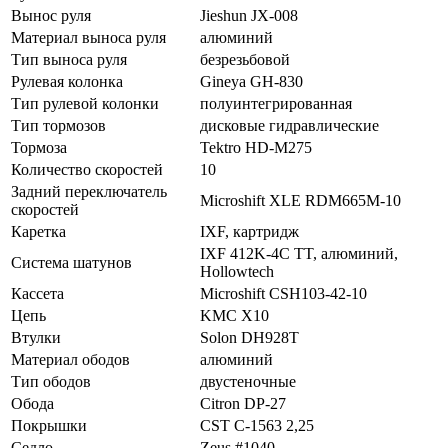
Вынос руля
Jieshun JX-008
Материал выноса руля
алюминий
Тип выноса руля
безрезьбовой
Рулевая колонка
Gineya GH-830
Тип рулевой колонки
полуинтегрированная
Тип тормозов
дисковые гидравлические
Тормоза
Tektro HD-M275
Количество скоростей
10
Задний переключатель
Microshift XLE RDM665M-10
скоростей
Каретка
IXF, картридж
IXF 412K-4C TT, алюминий,
Система шатунов
Hollowtech
Кассета
Microshift CSH103-42-10
Цепь
KMC X10
Втулки
Solon DH928T
Материал ободов
алюминий
Тип ободов
двустеночные
Обода
Citron DP-27
Покрышки
CST C-1563 2,25
Седло
Zeus #1040