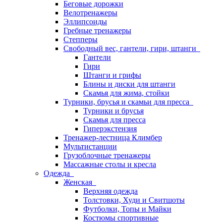
Беговые дорожки
Велотренажеры
Эллипсоиды
Гребные тренажеры
Степперы
Свободный вес, гантели, гири, штанги
Гантели
Гири
Штанги и грифы
Блины и диски для штанги
Скамья для жима, стойки
Турники, брусья и скамьи для пресса
Турники и брусья
Скамья для пресса
Гиперэкстензия
Тренажер-лестница Климбер
Мультистанции
Грузоблочные тренажеры
Массажные столы и кресла
Одежда
Женская
Верхняя одежда
Толстовки, Худи и Свитшоты
Футболки, Топы и Майки
Костюмы спортивные