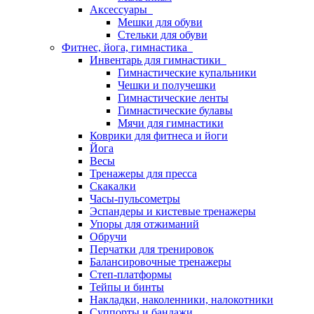
Аксессуары
Мешки для обуви
Стельки для обуви
Фитнес, йога, гимнастика
Инвентарь для гимнастики
Гимнастические купальники
Чешки и получешки
Гимнастические ленты
Гимнастические булавы
Мячи для гимнастики
Коврики для фитнеса и йоги
Йога
Весы
Тренажеры для пресса
Скакалки
Часы-пульсометры
Эспандеры и кистевые тренажеры
Упоры для отжиманий
Обручи
Перчатки для тренировок
Балансировочные тренажеры
Степ-платформы
Тейпы и бинты
Накладки, наколенники, налокотники
Суппорты и бандажи