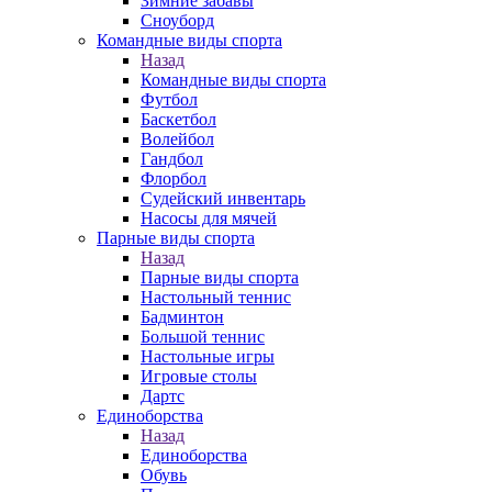
Зимние забавы
Сноуборд
Командные виды спорта
Назад
Командные виды спорта
Футбол
Баскетбол
Волейбол
Гандбол
Флорбол
Судейский инвентарь
Насосы для мячей
Парные виды спорта
Назад
Парные виды спорта
Настольный теннис
Бадминтон
Большой теннис
Настольные игры
Игровые столы
Дартс
Единоборства
Назад
Единоборства
Обувь