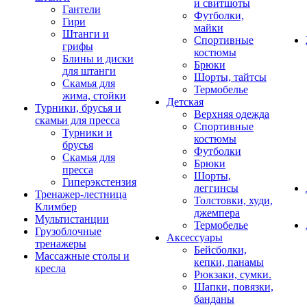
и свитшоты
Гантели
Футболки,
Гири
майки
Штанги и
Спортивные
грифы
костюмы
Блины и диски
Брюки
для штанги
Шорты, тайтсы
Скамья для
Термобелье
жима, стойки
Детская
Турники, брусья и
Верхняя одежда
скамьи для пресса
Спортивные
Турники и
костюмы
брусья
Футболки
Скамья для
Брюки
пресса
Шорты,
Гиперэкстензия
леггинсы
Тренажер-лестница
Толстовки, худи,
Климбер
джемпера
Мультистанции
Термобелье
Грузоблочные
Аксессуары
тренажеры
Бейсболки,
Массажные столы и
кепки, панамы
кресла
Рюкзаки, сумки.
Шапки, повязки,
банданы