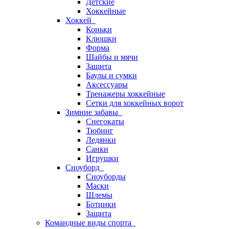
Детские
Хоккейные
Хоккей
Коньки
Клюшки
Форма
Шайбы и мячи
Защита
Баулы и сумки
Аксессуары
Тренажеры хоккейные
Сетки для хоккейных ворот
Зимние забавы
Снегокаты
Тюбинг
Ледянки
Санки
Игрушки
Сноуборд
Сноуборды
Маски
Шлемы
Ботинки
Защита
Командные виды спорта