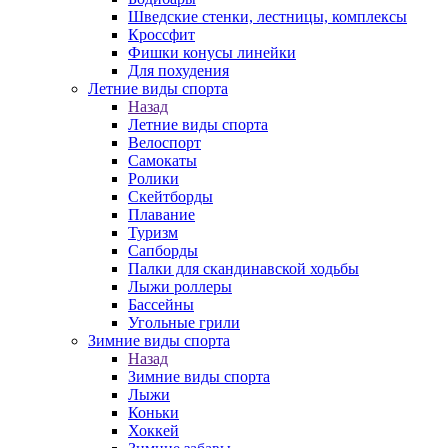
Шведские стенки, лестницы, комплексы
Кроссфит
Фишки конусы линейки
Для похудения
Летние виды спорта
Назад
Летние виды спорта
Велоспорт
Самокаты
Ролики
Скейтборды
Плавание
Туризм
Сапборды
Палки для скандинавской ходьбы
Лыжи роллеры
Бассейны
Угольные грили
Зимние виды спорта
Назад
Зимние виды спорта
Лыжи
Коньки
Хоккей