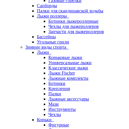
Газовые горелки
Сапборды
Палки для скандинавской ходьбы
Лыжи роллеры
Ботинки лыжероллерные
Чехлы для лыжероллеров
Запчасти для лыжероллеров
Бассейны
Угольные грили
Зимние виды спорта
Лыжи
Коньковые лыжи
Универсальные лыжи
Классические лыжи
Лыжи Fischer
Лыжные комплекты
Ботинки
Крепления
Палки
Лыжные аксессуары
Мази
Инструменты
Чехлы
Коньки
Фигурные