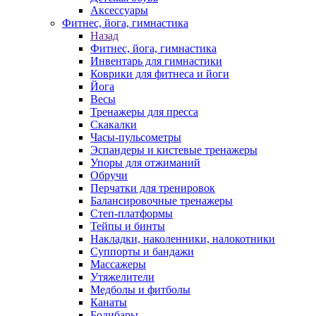
Аксессуары
Фитнес, йога, гимнастика
Назад
Фитнес, йога, гимнастика
Инвентарь для гимнастики
Коврики для фитнеса и йоги
Йога
Весы
Тренажеры для пресса
Скакалки
Часы-пульсометры
Эспандеры и кистевые тренажеры
Упоры для отжиманий
Обручи
Перчатки для тренировок
Балансировочные тренажеры
Степ-платформы
Тейпы и бинты
Накладки, наколенники, налокотники
Суппорты и бандажи
Массажеры
Утяжелители
Медболы и фитболы
Канаты
Бодибары