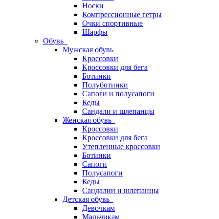
Носки
Компрессионные гетры
Очки спортивные
Шарфы
Обувь
Мужская обувь
Кроссовки
Кроссовки для бега
Ботинки
Полуботинки
Сапоги и полусапоги
Кеды
Сандали и шлепанцы
Женская обувь
Кроссовки
Кроссовки для бега
Утепленные кроссовки
Ботинки
Сапоги
Полусапоги
Кеды
Сандалии и шлепанцы
Детская обувь
Девочкам
Мальчикам