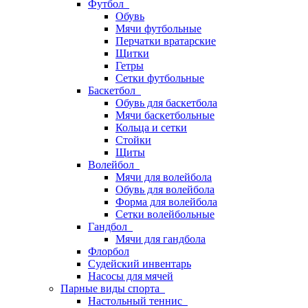
Футбол
Обувь
Мячи футбольные
Перчатки вратарские
Щитки
Гетры
Сетки футбольные
Баскетбол
Обувь для баскетбола
Мячи баскетбольные
Кольца и сетки
Стойки
Щиты
Волейбол
Мячи для волейбола
Обувь для волейбола
Форма для волейбола
Сетки волейбольные
Гандбол
Мячи для гандбола
Флорбол
Судейский инвентарь
Насосы для мячей
Парные виды спорта
Настольный теннис