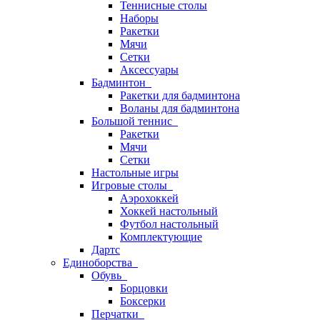
Теннисные столы
Наборы
Ракетки
Мячи
Сетки
Аксессуары
Бадминтон
Ракетки для бадминтона
Воланы для бадминтона
Большой теннис
Ракетки
Мячи
Сетки
Настольные игры
Игровые столы
Аэрохоккей
Хоккей настольный
Футбол настольный
Комплектующие
Дартс
Единоборства
Обувь
Борцовки
Боксерки
Перчатки