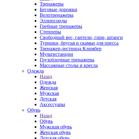
Тренажеры
Беговые дорожки
Велотренажеры
Эллипсоиды
Гребные тренажеры
Степперы
Свободный вес, гантели, гири, штанги
Турники, брусья и скамьи для пресса
Тренажер-лестница Климбер
Мультистанции
Грузоблочные тренажеры
Массажные столы и кресла
Одежда
Назад
Одежда
Женская
Мужская
Детская
Аксессуары
Обувь
Назад
Обувь
Мужская обувь
Женская обувь
Детская обувь