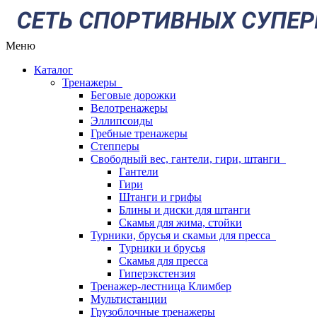
Меню
Каталог
Тренажеры
Беговые дорожки
Велотренажеры
Эллипсоиды
Гребные тренажеры
Степперы
Свободный вес, гантели, гири, штанги
Гантели
Гири
Штанги и грифы
Блины и диски для штанги
Скамья для жима, стойки
Турники, брусья и скамьи для пресса
Турники и брусья
Скамья для пресса
Гиперэкстензия
Тренажер-лестница Климбер
Мультистанции
Грузоблочные тренажеры