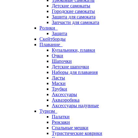
Трюковые самокаты
Детские самокаты
Городские самокаты
Защита для самоката
Запчасти для самоката
Ролики
Защита
Скейтборды
Плавание
Купальники, плавки
Очки
Шапочки
Детские шапочки
Наборы для плавания
Ласты
Маски
Трубки
Аксессуары
Акваэробика
Аксессуары надувные
Туризм
Палатки
Рюкзаки
Спальные мешки
Туристические коврики