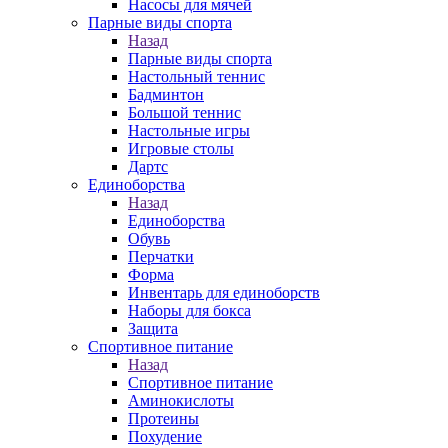
Насосы для мячей
Парные виды спорта
Назад
Парные виды спорта
Настольный теннис
Бадминтон
Большой теннис
Настольные игры
Игровые столы
Дартс
Единоборства
Назад
Единоборства
Обувь
Перчатки
Форма
Инвентарь для единоборств
Наборы для бокса
Защита
Спортивное питание
Назад
Спортивное питание
Аминокислоты
Протеины
Похудение