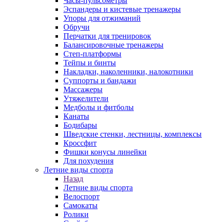
Часы-пульсометры
Эспандеры и кистевые тренажеры
Упоры для отжиманий
Обручи
Перчатки для тренировок
Балансировочные тренажеры
Степ-платформы
Тейпы и бинты
Накладки, наколенники, налокотники
Суппорты и бандажи
Массажеры
Утяжелители
Медболы и фитболы
Канаты
Бодибары
Шведские стенки, лестницы, комплексы
Кроссфит
Фишки конусы линейки
Для похудения
Летние виды спорта
Назад
Летние виды спорта
Велоспорт
Самокаты
Ролики