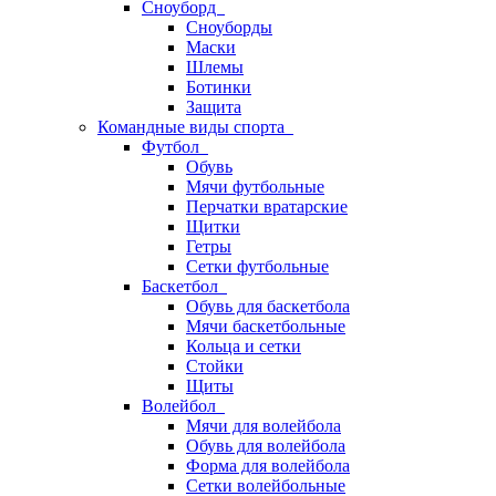
Сноуборд
Сноуборды
Маски
Шлемы
Ботинки
Защита
Командные виды спорта
Футбол
Обувь
Мячи футбольные
Перчатки вратарские
Щитки
Гетры
Сетки футбольные
Баскетбол
Обувь для баскетбола
Мячи баскетбольные
Кольца и сетки
Стойки
Щиты
Волейбол
Мячи для волейбола
Обувь для волейбола
Форма для волейбола
Сетки волейбольные