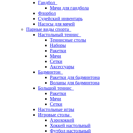
Гандбол
Мячи для гандбола
Флорбол
Судейский инвентарь
Насосы для мячей
Парные виды спорта
Настольный теннис
Теннисные столы
Наборы
Ракетки
Мячи
Сетки
Аксессуары
Бадминтон
Ракетки для бадминтона
Воланы для бадминтона
Большой теннис
Ракетки
Мячи
Сетки
Настольные игры
Игровые столы
Аэрохоккей
Хоккей настольный
Футбол настольный