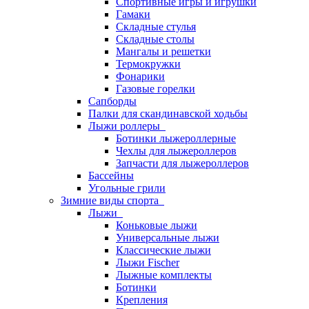
Спортивные игры и игрушки
Гамаки
Складные стулья
Складные столы
Мангалы и решетки
Термокружки
Фонарики
Газовые горелки
Сапборды
Палки для скандинавской ходьбы
Лыжи роллеры
Ботинки лыжероллерные
Чехлы для лыжероллеров
Запчасти для лыжероллеров
Бассейны
Угольные грили
Зимние виды спорта
Лыжи
Коньковые лыжи
Универсальные лыжи
Классические лыжи
Лыжи Fischer
Лыжные комплекты
Ботинки
Крепления