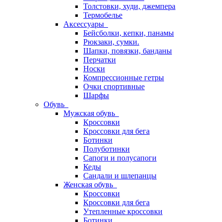
Толстовки, худи, джемпера
Термобелье
Аксессуары
Бейсболки, кепки, панамы
Рюкзаки, сумки.
Шапки, повязки, банданы
Перчатки
Носки
Компрессионные гетры
Очки спортивные
Шарфы
Обувь
Мужская обувь
Кроссовки
Кроссовки для бега
Ботинки
Полуботинки
Сапоги и полусапоги
Кеды
Сандали и шлепанцы
Женская обувь
Кроссовки
Кроссовки для бега
Утепленные кроссовки
Ботинки