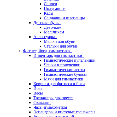
Сапоги
Полусапоги
Кеды
Сандалии и шлепанцы
Детская обувь
Девочкам
Мальчикам
Аксессуары
Мешки для обуви
Стельки для обуви
Фитнес, йога, гимнастика
Инвентарь для гимнастики
Гимнастические купальники
Чешки и получешки
Гимнастические ленты
Гимнастические булавы
Мячи для гимнастики
Коврики для фитнеса и йоги
Йога
Весы
Тренажеры для пресса
Скакалки
Часы-пульсометры
Эспандеры и кистевые тренажеры
Упоры для отжиманий