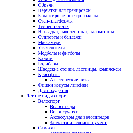
Обручи
Перчатки для тренировок
Балансировочные тренажеры
Степ-платформы
Тейпы и бинты
Накладки, наколенники, налокотники
Суппорты и бандажи
Массажеры
Утяжелители
Медболы и фитболы
Канаты
Бодибары
Шведские стенки, лестницы, комплексы
Кроссфит
Атлетические пояса
Фишки конусы линейки
Для похудения
Летние виды спорта
Велоспорт
Велосипеды
Велоперчатки
Аксессуары для велосипедов
Запчасти и велоинструмент
Самокаты