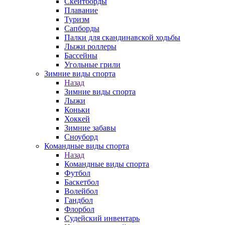
Скейтборды
Плавание
Туризм
Сапборды
Палки для скандинавской ходьбы
Лыжи роллеры
Бассейны
Угольные грили
Зимние виды спорта
Назад
Зимние виды спорта
Лыжи
Коньки
Хоккей
Зимние забавы
Сноуборд
Командные виды спорта
Назад
Командные виды спорта
Футбол
Баскетбол
Волейбол
Гандбол
Флорбол
Судейский инвентарь