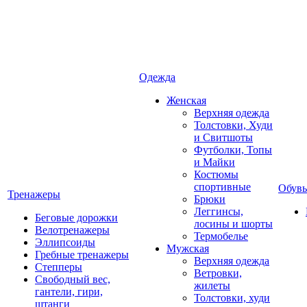
Одежда
Женская
Верхняя одежда
Толстовки, Худи
и Свитшоты
Футболки, Топы
и Майки
Костюмы
спортивные
Обувь
Тренажеры
Брюки
Леггинсы,
Беговые дорожки
лосины и шорты
Велотренажеры
Термобелье
Эллипсоиды
Мужская
Гребные тренажеры
Верхняя одежда
Степперы
Ветровки,
Свободный вес,
жилеты
гантели, гири,
Толстовки, худи
штанги