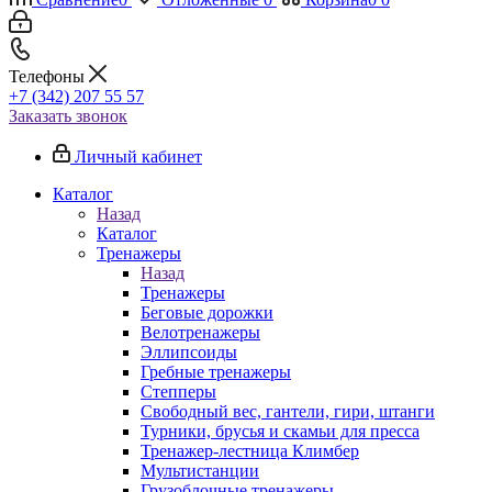
Телефоны
+7 (342) 207 55 57
Заказать звонок
Личный кабинет
Каталог
Назад
Каталог
Тренажеры
Назад
Тренажеры
Беговые дорожки
Велотренажеры
Эллипсоиды
Гребные тренажеры
Степперы
Свободный вес, гантели, гири, штанги
Турники, брусья и скамьи для пресса
Тренажер-лестница Климбер
Мультистанции
Грузоблочные тренажеры