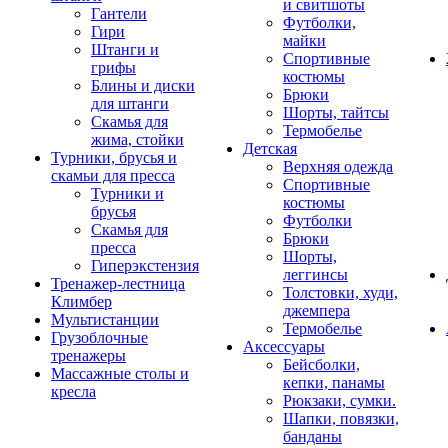
и свитшоты
Гантели
Футболки,
Гири
майки
Штанги и
Спортивные
грифы
костюмы
Блины и диски
Брюки
для штанги
Шорты, тайтсы
Скамья для
Термобелье
жима, стойки
Детская
Турники, брусья и
Верхняя одежда
скамьи для пресса
Спортивные
Турники и
костюмы
брусья
Футболки
Скамья для
Брюки
пресса
Шорты,
Гиперэкстензия
леггинсы
Тренажер-лестница
Толстовки, худи,
Климбер
джемпера
Мультистанции
Термобелье
Грузоблочные
Аксессуары
тренажеры
Бейсболки,
Массажные столы и
кепки, панамы
кресла
Рюкзаки, сумки.
Шапки, повязки,
банданы