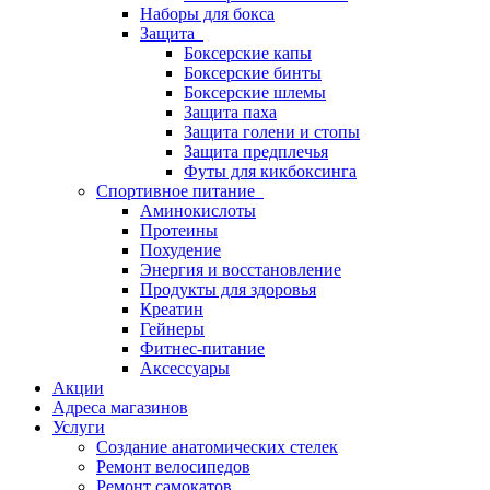
Наборы для бокса
Защита
Боксерские капы
Боксерские бинты
Боксерские шлемы
Защита паха
Защита голени и стопы
Защита предплечья
Футы для кикбоксинга
Спортивное питание
Аминокислоты
Протеины
Похудение
Энергия и восстановление
Продукты для здоровья
Креатин
Гейнеры
Фитнес-питание
Аксессуары
Акции
Адреса магазинов
Услуги
Создание анатомических стелек
Ремонт велосипедов
Ремонт самокатов