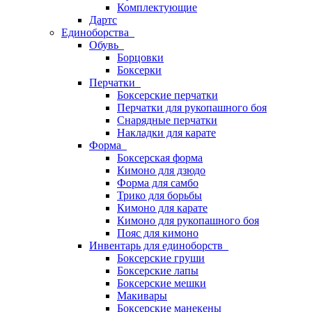
Комплектующие
Дартс
Единоборства
Обувь
Борцовки
Боксерки
Перчатки
Боксерские перчатки
Перчатки для рукопашного боя
Снарядные перчатки
Накладки для карате
Форма
Боксерская форма
Кимоно для дзюдо
Форма для самбо
Трико для борьбы
Кимоно для карате
Кимоно для рукопашного боя
Пояс для кимоно
Инвентарь для единоборств
Боксерские груши
Боксерские лапы
Боксерские мешки
Макивары
Боксерские манекены