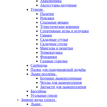
Акваэробика
Аксессуары надувные
Туризм
Палатки
Рюкзаки
Спальные мешки
Туристические коврики
Спортивные игры и игрушки
Гамаки
Складные стулья
Складные столы
Мангалы и решетки
Термокружки
Фонарики
Газовые горелки
Сапборды
Палки для скандинавской ходьбы
Лыжи роллеры
Ботинки лыжероллерные
Чехлы для лыжероллеров
Запчасти для лыжероллеров
Бассейны
Угольные грили
Зимние виды спорта
Лыжи