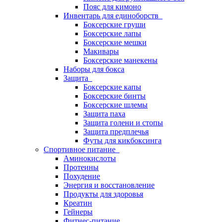
Пояс для кимоно
Инвентарь для единоборств
Боксерские груши
Боксерские лапы
Боксерские мешки
Макивары
Боксерские манекены
Наборы для бокса
Защита
Боксерские капы
Боксерские бинты
Боксерские шлемы
Защита паха
Защита голени и стопы
Защита предплечья
Футы для кикбоксинга
Спортивное питание
Аминокислоты
Протеины
Похудение
Энергия и восстановление
Продукты для здоровья
Креатин
Гейнеры
Фитнес-питание