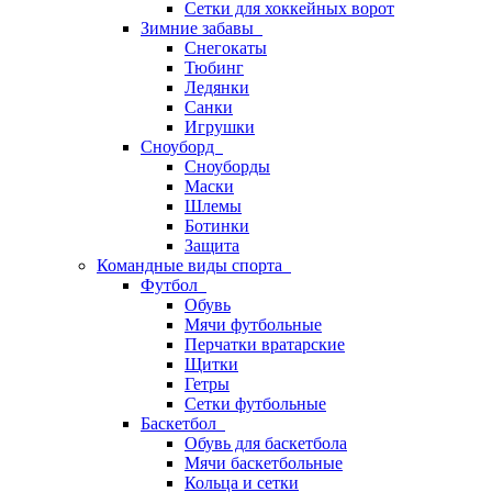
Сетки для хоккейных ворот
Зимние забавы
Снегокаты
Тюбинг
Ледянки
Санки
Игрушки
Сноуборд
Сноуборды
Маски
Шлемы
Ботинки
Защита
Командные виды спорта
Футбол
Обувь
Мячи футбольные
Перчатки вратарские
Щитки
Гетры
Сетки футбольные
Баскетбол
Обувь для баскетбола
Мячи баскетбольные
Кольца и сетки