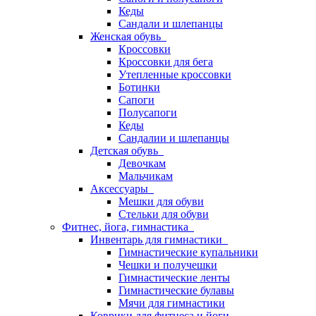
Кеды
Сандали и шлепанцы
Женская обувь
Кроссовки
Кроссовки для бега
Утепленные кроссовки
Ботинки
Сапоги
Полусапоги
Кеды
Сандалии и шлепанцы
Детская обувь
Девочкам
Мальчикам
Аксессуары
Мешки для обуви
Стельки для обуви
Фитнес, йога, гимнастика
Инвентарь для гимнастики
Гимнастические купальники
Чешки и получешки
Гимнастические ленты
Гимнастические булавы
Мячи для гимнастики
Коврики для фитнеса и йоги