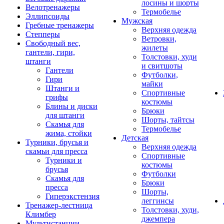
лосины и шорты
Велотренажеры
Термобелье
Эллипсоиды
Мужская
Гребные тренажеры
Верхняя одежда
Степперы
Ветровки,
Свободный вес,
жилеты
гантели, гири,
Толстовки, худи
штанги
и свитшоты
Гантели
Футболки,
Гири
майки
Штанги и
Спортивные
грифы
костюмы
Блины и диски
Брюки
для штанги
Шорты, тайтсы
Скамья для
Термобелье
жима, стойки
Детская
Турники, брусья и
Верхняя одежда
скамьи для пресса
Спортивные
Турники и
костюмы
брусья
Футболки
Скамья для
Брюки
пресса
Шорты,
Гиперэкстензия
леггинсы
Тренажер-лестница
Толстовки, худи,
Климбер
джемпера
Мультистанции