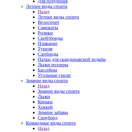
Для похудения
Летние виды спорта
Назад
Летние виды спорта
Велоспорт
Самокаты
Ролики
Скейтборды
Плавание
Туризм
Сапборды
Палки для скандинавской ходьбы
Лыжи роллеры
Бассейны
Угольные грили
Зимние виды спорта
Назад
Зимние виды спорта
Лыжи
Коньки
Хоккей
Зимние забавы
Сноуборд
Командные виды спорта
Назад