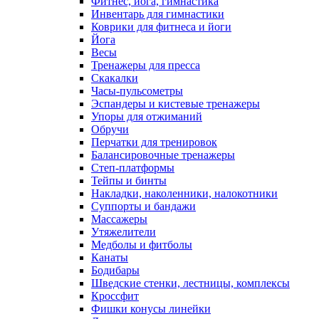
Фитнес, йога, гимнастика
Инвентарь для гимнастики
Коврики для фитнеса и йоги
Йога
Весы
Тренажеры для пресса
Скакалки
Часы-пульсометры
Эспандеры и кистевые тренажеры
Упоры для отжиманий
Обручи
Перчатки для тренировок
Балансировочные тренажеры
Степ-платформы
Тейпы и бинты
Накладки, наколенники, налокотники
Суппорты и бандажи
Массажеры
Утяжелители
Медболы и фитболы
Канаты
Бодибары
Шведские стенки, лестницы, комплексы
Кроссфит
Фишки конусы линейки