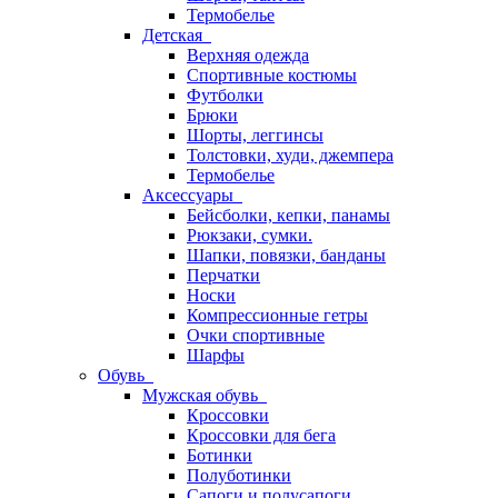
Термобелье
Детская
Верхняя одежда
Спортивные костюмы
Футболки
Брюки
Шорты, леггинсы
Толстовки, худи, джемпера
Термобелье
Аксессуары
Бейсболки, кепки, панамы
Рюкзаки, сумки.
Шапки, повязки, банданы
Перчатки
Носки
Компрессионные гетры
Очки спортивные
Шарфы
Обувь
Мужская обувь
Кроссовки
Кроссовки для бега
Ботинки
Полуботинки
Сапоги и полусапоги