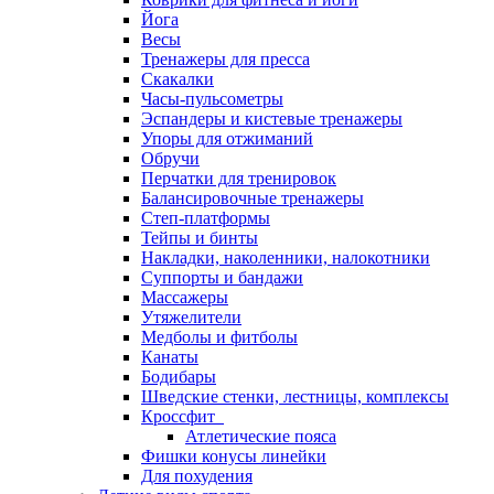
Йога
Весы
Тренажеры для пресса
Скакалки
Часы-пульсометры
Эспандеры и кистевые тренажеры
Упоры для отжиманий
Обручи
Перчатки для тренировок
Балансировочные тренажеры
Степ-платформы
Тейпы и бинты
Накладки, наколенники, налокотники
Суппорты и бандажи
Массажеры
Утяжелители
Медболы и фитболы
Канаты
Бодибары
Шведские стенки, лестницы, комплексы
Кроссфит
Атлетические пояса
Фишки конусы линейки
Для похудения