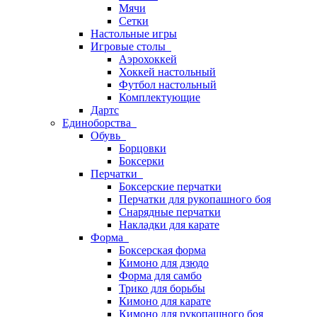
Мячи
Сетки
Настольные игры
Игровые столы
Аэрохоккей
Хоккей настольный
Футбол настольный
Комплектующие
Дартс
Единоборства
Обувь
Борцовки
Боксерки
Перчатки
Боксерские перчатки
Перчатки для рукопашного боя
Снарядные перчатки
Накладки для карате
Форма
Боксерская форма
Кимоно для дзюдо
Форма для самбо
Трико для борьбы
Кимоно для карате
Кимоно для рукопашного боя