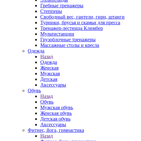
Гребные тренажеры
Степперы
Свободный вес, гантели, гири, штанги
Турники, брусья и скамьи для пресса
Тренажер-лестница Климбер
Мультистанции
Грузоблочные тренажеры
Массажные столы и кресла
Одежда
Назад
Одежда
Женская
Мужская
Детская
Аксессуары
Обувь
Назад
Обувь
Мужская обувь
Женская обувь
Детская обувь
Аксессуары
Фитнес, йога, гимнастика
Назад