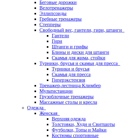
Беговые дорожки
Велотренажеры
Эллипсоиды
Гребные тренажеры
Степперы
Свободный вес, гантели, гири, штанги
Гантели
Гири
Штанги и грифы
Блины и диски для штанги
Скамья для жима, стойки
Турники, брусья и скамьи для пресса
Турники и брусья
Скамья для пресса
Гиперэкстензия
Тренажер-лестница Климбер
Мультистанции
Грузоблочные тренажеры
Массажные столы и кресла
Одежда
Женская
Верхняя одежда
Толстовки, Худи и Свитшоты
Футболки, Топы и Майки
Костюмы спортивные