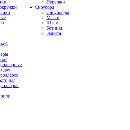
тки
Игрушки
окружки
Сноуборд
рики
Сноуборды
вые
Маски
лки
Шлемы
Ботинки
Защита
ской
леры
нки
роллерные
ы для
роллеров
асти для
роллеров
грили