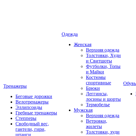
Одежда
Женская
Верхняя одежда
Толстовки, Худи
и Свитшоты
Футболки, Топы
и Майки
Костюмы
спортивные
Обувь
Тренажеры
Брюки
Леггинсы,
Беговые дорожки
лосины и шорты
Велотренажеры
Термобелье
Эллипсоиды
Мужская
Гребные тренажеры
Верхняя одежда
Степперы
Ветровки,
Свободный вес,
жилеты
гантели, гири,
Толстовки, худи
штанги