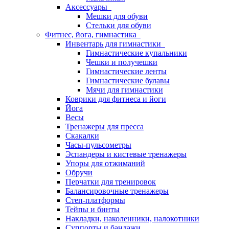
Аксессуары
Мешки для обуви
Стельки для обуви
Фитнес, йога, гимнастика
Инвентарь для гимнастики
Гимнастические купальники
Чешки и получешки
Гимнастические ленты
Гимнастические булавы
Мячи для гимнастики
Коврики для фитнеса и йоги
Йога
Весы
Тренажеры для пресса
Скакалки
Часы-пульсометры
Эспандеры и кистевые тренажеры
Упоры для отжиманий
Обручи
Перчатки для тренировок
Балансировочные тренажеры
Степ-платформы
Тейпы и бинты
Накладки, наколенники, налокотники
Суппорты и бандажи