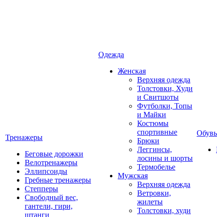
Одежда
Женская
Верхняя одежда
Толстовки, Худи
и Свитшоты
Футболки, Топы
и Майки
Костюмы
спортивные
Обувь
Тренажеры
Брюки
Леггинсы,
Беговые дорожки
лосины и шорты
Велотренажеры
Термобелье
Эллипсоиды
Мужская
Гребные тренажеры
Верхняя одежда
Степперы
Ветровки,
Свободный вес,
жилеты
гантели, гири,
Толстовки, худи
штанги