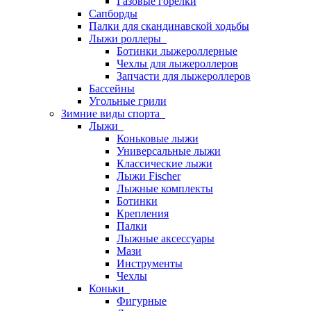
Газовые горелки
Сапборды
Палки для скандинавской ходьбы
Лыжи роллеры
Ботинки лыжероллерные
Чехлы для лыжероллеров
Запчасти для лыжероллеров
Бассейны
Угольные грили
Зимние виды спорта
Лыжи
Коньковые лыжи
Универсальные лыжи
Классические лыжи
Лыжи Fischer
Лыжные комплекты
Ботинки
Крепления
Палки
Лыжные аксессуары
Мази
Инструменты
Чехлы
Коньки
Фигурные