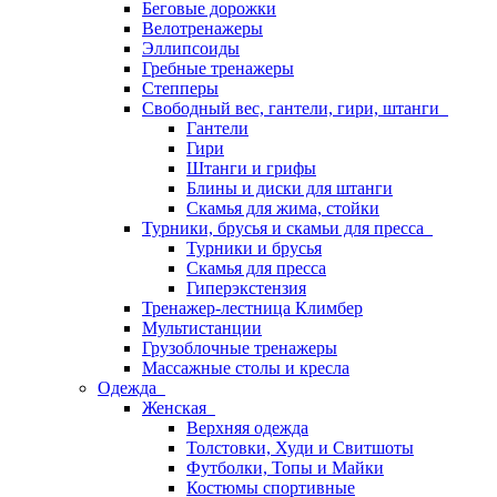
Беговые дорожки
Велотренажеры
Эллипсоиды
Гребные тренажеры
Степперы
Свободный вес, гантели, гири, штанги
Гантели
Гири
Штанги и грифы
Блины и диски для штанги
Скамья для жима, стойки
Турники, брусья и скамьи для пресса
Турники и брусья
Скамья для пресса
Гиперэкстензия
Тренажер-лестница Климбер
Мультистанции
Грузоблочные тренажеры
Массажные столы и кресла
Одежда
Женская
Верхняя одежда
Толстовки, Худи и Свитшоты
Футболки, Топы и Майки
Костюмы спортивные