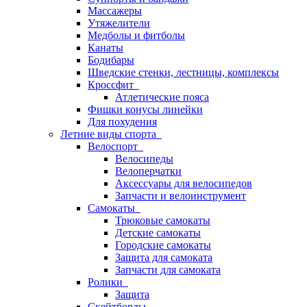
Массажеры
Утяжелители
Медболы и фитболы
Канаты
Бодибары
Шведские стенки, лестницы, комплексы
Кроссфит
Атлетические пояса
Фишки конусы линейки
Для похудения
Летние виды спорта
Велоспорт
Велосипеды
Велоперчатки
Аксессуары для велосипедов
Запчасти и велоинструмент
Самокаты
Трюковые самокаты
Детские самокаты
Городские самокаты
Защита для самоката
Запчасти для самоката
Ролики
Защита
Скейтборды