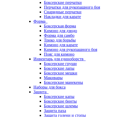
Боксерские перчатки
Перчатки для рукопашного боя
Снарядные перчатки
Накладки для карате
Форма
Боксерская форма
Кимоно для дзюдо
Форма для самбо
Трико для борьбы
Кимоно для карате
Кимоно для рукопашного боя
Пояс для кимоно
Инвентарь для единоборств
Боксерские груши
Боксерские лапы
Боксерские мешки
Макивары
Боксерские манекены
Наборы для бокса
Защита
Боксерские капы
Боксерские бинты
Боксерские шлемы
Защита паха
Защита голени и стопы