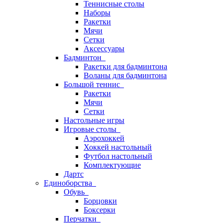
Теннисные столы
Наборы
Ракетки
Мячи
Сетки
Аксессуары
Бадминтон
Ракетки для бадминтона
Воланы для бадминтона
Большой теннис
Ракетки
Мячи
Сетки
Настольные игры
Игровые столы
Аэрохоккей
Хоккей настольный
Футбол настольный
Комплектующие
Дартс
Единоборства
Обувь
Борцовки
Боксерки
Перчатки