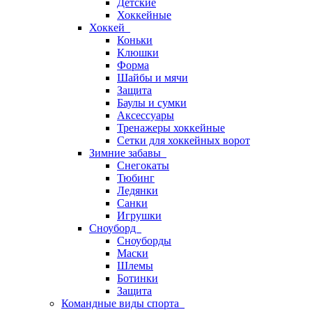
Детские
Хоккейные
Хоккей
Коньки
Клюшки
Форма
Шайбы и мячи
Защита
Баулы и сумки
Аксессуары
Тренажеры хоккейные
Сетки для хоккейных ворот
Зимние забавы
Снегокаты
Тюбинг
Ледянки
Санки
Игрушки
Сноуборд
Сноуборды
Маски
Шлемы
Ботинки
Защита
Командные виды спорта