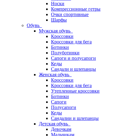
Носки
Компрессионные гетры
Очки спортивные
Шарфы
Обувь
Мужская обувь
Кроссовки
Кроссовки для бега
Ботинки
Полуботинки
Сапоги и полусапоги
Кеды
Сандали и шлепанцы
Женская обувь
Кроссовки
Кроссовки для бега
Утепленные кроссовки
Ботинки
Сапоги
Полусапоги
Кеды
Сандалии и шлепанцы
Детская обувь
Девочкам
Мальчикам