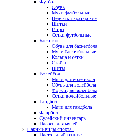
Футбол
Обувь
Мячи футбольные
Перчатки вратарские
Щитки
Гетры
Сетки футбольные
Баскетбол
Обувь для баскетбола
Мячи баскетбольные
Кольца и сетки
Стойки
Щиты
Волейбол
Мячи для волейбола
Обувь для волейбола
Форма для волейбола
Сетки волейбольные
Гандбол
Мячи для гандбола
Флорбол
Судейский инвентарь
Насосы для мячей
Парные виды спорта
Настольный теннис