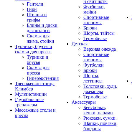
и свитшоты
Гантели
Футболки,
Гири
майки
Штанги и
Спортивные
грифы
костюмы
Блины и диски
Брюки
для штанги
Шорты, тайтсы
Скамья для
Термобелье
жима, стойки
Детская
Турники, брусья и
Верхняя одежда
скамьи для пресса
Спортивные
Турники и
костюмы
брусья
Футболки
Скамья для
Брюки
пресса
Шорты,
Гиперэкстензия
леггинсы
Тренажер-лестница
Толстовки, худи,
Климбер
джемпера
Мультистанции
Термобелье
Грузоблочные
Аксессуары
тренажеры
Бейсболки,
Массажные столы и
кепки, панамы
кресла
Рюкзаки, сумки.
Шапки, повязки,
банданы