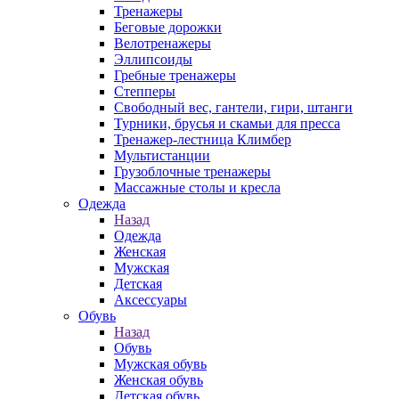
Тренажеры
Беговые дорожки
Велотренажеры
Эллипсоиды
Гребные тренажеры
Степперы
Свободный вес, гантели, гири, штанги
Турники, брусья и скамьи для пресса
Тренажер-лестница Климбер
Мультистанции
Грузоблочные тренажеры
Массажные столы и кресла
Одежда
Назад
Одежда
Женская
Мужская
Детская
Аксессуары
Обувь
Назад
Обувь
Мужская обувь
Женская обувь
Детская обувь