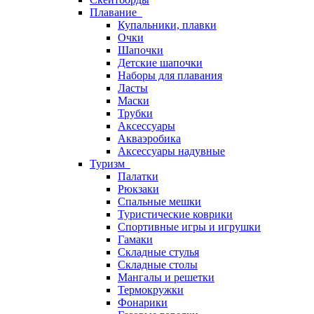
Плавание
Купальники, плавки
Очки
Шапочки
Детские шапочки
Наборы для плавания
Ласты
Маски
Трубки
Аксессуары
Акваэробика
Аксессуары надувные
Туризм
Палатки
Рюкзаки
Спальные мешки
Туристические коврики
Спортивные игры и игрушки
Гамаки
Складные стулья
Складные столы
Мангалы и решетки
Термокружки
Фонарики