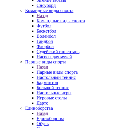
Зимние забавы
Сноуборд
Командные виды спорта
Назад
Командные виды спорта
Футбол
Баскетбол
Волейбол
Гандбол
Флорбол
Судейский инвентарь
Насосы для мячей
Парные виды спорта
Назад
Парные виды спорта
Настольный теннис
Бадминтон
Большой теннис
Настольные игры
Игровые столы
Дартс
Единоборства
Назад
Единоборства
Обувь