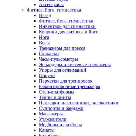
Аксессуары
Фитнес, йога, гимнастика
Назад
Фитнес, йога, гимнастика
Инвентарь для гимнастики
Коврики для фитнеса и йоги
Йога
Весы
Тренажеры для пресса
Скакалки
Часы-пульсометры
Эспандеры и кистевые тренажеры
Упоры для отжиманий
Обручи
Перчатки для тренировок
Балансировочные тренажеры
Степ-платформы
Тейпы и бинты
Накладки, наколенники, налокотники
Суппорты и бандажи
Массажеры
Утяжелители
Медболы и фитболы
Канаты
Бодибары