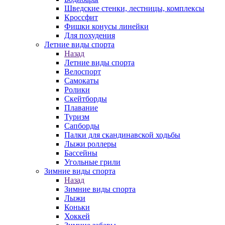
Шведские стенки, лестницы, комплексы
Кроссфит
Фишки конусы линейки
Для похудения
Летние виды спорта
Назад
Летние виды спорта
Велоспорт
Самокаты
Ролики
Скейтборды
Плавание
Туризм
Сапборды
Палки для скандинавской ходьбы
Лыжи роллеры
Бассейны
Угольные грили
Зимние виды спорта
Назад
Зимние виды спорта
Лыжи
Коньки
Хоккей