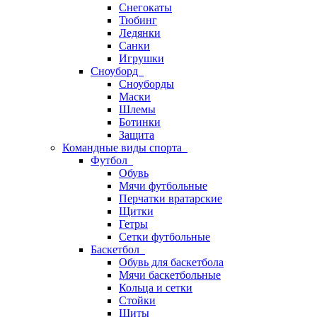
Снегокаты
Тюбинг
Ледянки
Санки
Игрушки
Сноуборд
Сноуборды
Маски
Шлемы
Ботинки
Защита
Командные виды спорта
Футбол
Обувь
Мячи футбольные
Перчатки вратарские
Щитки
Гетры
Сетки футбольные
Баскетбол
Обувь для баскетбола
Мячи баскетбольные
Кольца и сетки
Стойки
Щиты