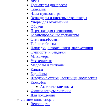
Весы
Тренажеры для пресса
Скакалки
Часы-пульсометры
Эспандеры и кистевые тренажеры
Упоры для отжиманий
Обручи
Перчатки для тренировок
Балансировочные тренажеры
Степ-платформы
Тейпы и бинты
Накладки, наколенники, налокотники
Суппорты и бандажи
Массажеры
Утяжелители
Медболы и фитболы
Канаты
Бодибары
Шведские стенки, лестницы, комплексы
Кроссфит
Атлетические пояса
Фишки конусы линейки
Для похудения
Летние виды спорта
Велоспорт