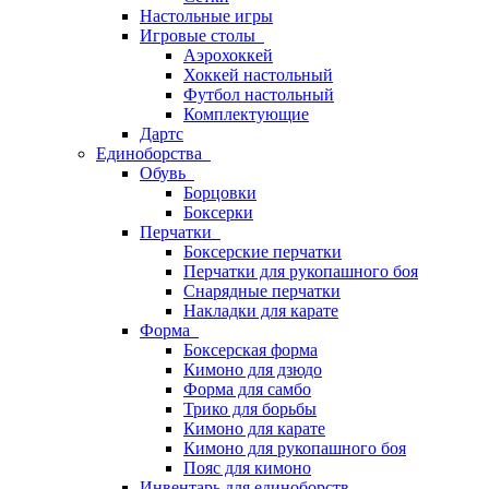
Настольные игры
Игровые столы
Аэрохоккей
Хоккей настольный
Футбол настольный
Комплектующие
Дартс
Единоборства
Обувь
Борцовки
Боксерки
Перчатки
Боксерские перчатки
Перчатки для рукопашного боя
Снарядные перчатки
Накладки для карате
Форма
Боксерская форма
Кимоно для дзюдо
Форма для самбо
Трико для борьбы
Кимоно для карате
Кимоно для рукопашного боя
Пояс для кимоно
Инвентарь для единоборств