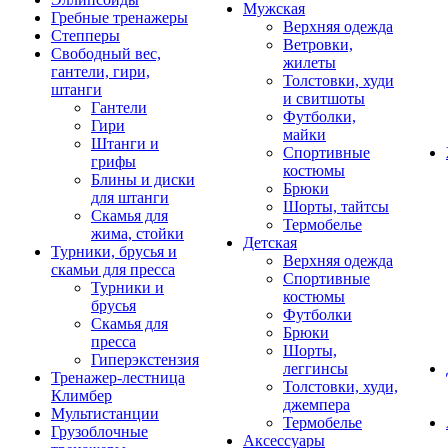
Мужская
Гребные тренажеры
Верхняя одежда
Степперы
Ветровки,
Свободный вес,
жилеты
гантели, гири,
Толстовки, худи
штанги
и свитшоты
Гантели
Футболки,
Гири
майки
Штанги и
Спортивные
грифы
костюмы
Блины и диски
Брюки
для штанги
Шорты, тайтсы
Скамья для
Термобелье
жима, стойки
Детская
Турники, брусья и
Верхняя одежда
скамьи для пресса
Спортивные
Турники и
костюмы
брусья
Футболки
Скамья для
Брюки
пресса
Шорты,
Гиперэкстензия
леггинсы
Тренажер-лестница
Толстовки, худи,
Климбер
джемпера
Мультистанции
Термобелье
Грузоблочные
Аксессуары