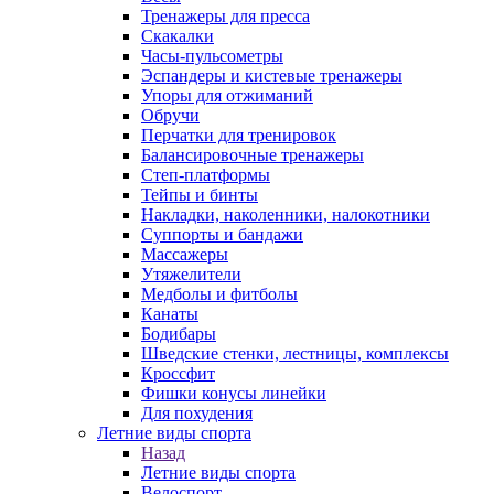
Тренажеры для пресса
Скакалки
Часы-пульсометры
Эспандеры и кистевые тренажеры
Упоры для отжиманий
Обручи
Перчатки для тренировок
Балансировочные тренажеры
Степ-платформы
Тейпы и бинты
Накладки, наколенники, налокотники
Суппорты и бандажи
Массажеры
Утяжелители
Медболы и фитболы
Канаты
Бодибары
Шведские стенки, лестницы, комплексы
Кроссфит
Фишки конусы линейки
Для похудения
Летние виды спорта
Назад
Летние виды спорта
Велоспорт