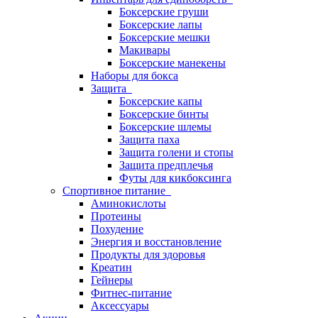
Боксерские груши
Боксерские лапы
Боксерские мешки
Макивары
Боксерские манекены
Наборы для бокса
Защита
Боксерские капы
Боксерские бинты
Боксерские шлемы
Защита паха
Защита голени и стопы
Защита предплечья
Футы для кикбоксинга
Спортивное питание
Аминокислоты
Протеины
Похудение
Энергия и восстановление
Продукты для здоровья
Креатин
Гейнеры
Фитнес-питание
Аксессуары