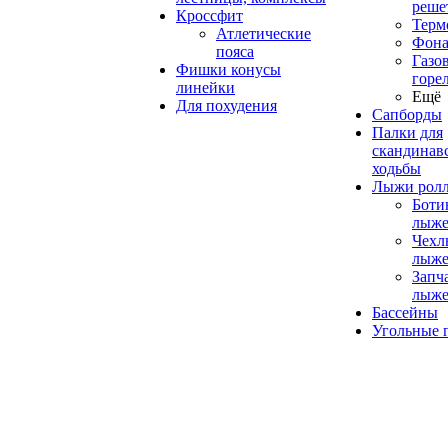
реше
Кроссфит
Терм
Атлетические
Фона
пояса
Газо
Фишки конусы
горе
линейки
Ещё
Для похудения
Сапборды
Палки для
скандинав
ходьбы
Лыжи рол
Боти
лыже
Чехл
лыже
Запч
лыже
Бассейны
Угольные 