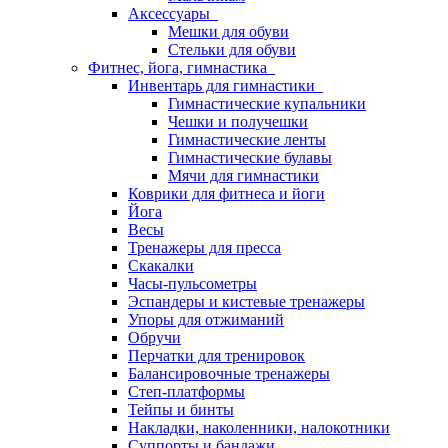
Аксессуары
Мешки для обуви
Стельки для обуви
Фитнес, йога, гимнастика
Инвентарь для гимнастики
Гимнастические купальники
Чешки и получешки
Гимнастические ленты
Гимнастические булавы
Мячи для гимнастики
Коврики для фитнеса и йоги
Йога
Весы
Тренажеры для пресса
Скакалки
Часы-пульсометры
Эспандеры и кистевые тренажеры
Упоры для отжиманий
Обручи
Перчатки для тренировок
Балансировочные тренажеры
Степ-платформы
Тейпы и бинты
Накладки, наколенники, налокотники
Суппорты и бандажи