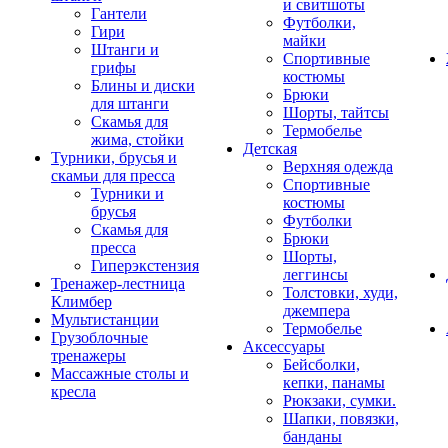
и свитшоты
Гантели
Футболки,
Гири
майки
Штанги и
Спортивные
грифы
костюмы
Блины и диски
Брюки
для штанги
Шорты, тайтсы
Скамья для
Термобелье
жима, стойки
Детская
Турники, брусья и
Верхняя одежда
скамьи для пресса
Спортивные
Турники и
костюмы
брусья
Футболки
Скамья для
Брюки
пресса
Шорты,
Гиперэкстензия
леггинсы
Тренажер-лестница
Толстовки, худи,
Климбер
джемпера
Мультистанции
Термобелье
Грузоблочные
Аксессуары
тренажеры
Бейсболки,
Массажные столы и
кепки, панамы
кресла
Рюкзаки, сумки.
Шапки, повязки,
банданы