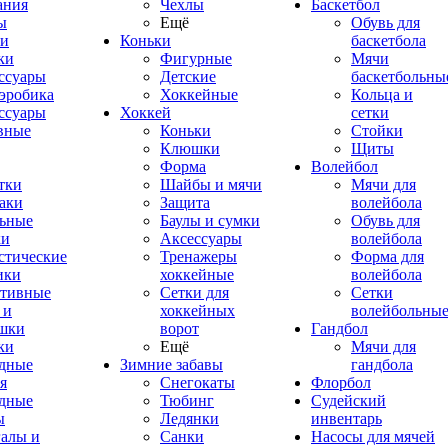
ания
Чехлы
Баскетбол
ы
Ещё
Обувь для
и
Коньки
баскетбола
ки
Фигурные
Мячи
ссуары
Детские
баскетбольны
эробика
Хоккейные
Кольца и
ссуары
Хоккей
сетки
вные
Коньки
Стойки
Клюшки
Щиты
Форма
Волейбол
тки
Шайбы и мячи
Мячи для
аки
Защита
волейбола
ьные
Баулы и сумки
Обувь для
ки
Аксессуары
волейбола
стические
Тренажеры
Форма для
ики
хоккейные
волейбола
тивные
Сетки для
Сетки
 и
хоккейных
волейбольны
шки
ворот
Гандбол
ки
Ещё
Мячи для
дные
Зимние забавы
гандбола
я
Снегокаты
Флорбол
дные
Тюбинг
Судейский
ы
Ледянки
инвентарь
алы и
Санки
Насосы для мячей