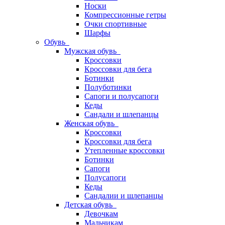
Носки
Компрессионные гетры
Очки спортивные
Шарфы
Обувь
Мужская обувь
Кроссовки
Кроссовки для бега
Ботинки
Полуботинки
Сапоги и полусапоги
Кеды
Сандали и шлепанцы
Женская обувь
Кроссовки
Кроссовки для бега
Утепленные кроссовки
Ботинки
Сапоги
Полусапоги
Кеды
Сандалии и шлепанцы
Детская обувь
Девочкам
Мальчикам