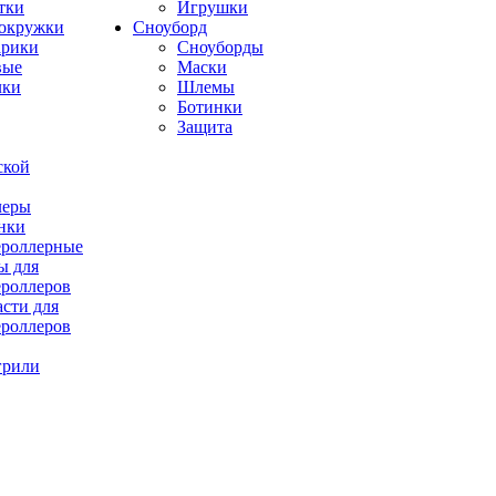
тки
Игрушки
окружки
Сноуборд
рики
Сноуборды
вые
Маски
лки
Шлемы
Ботинки
Защита
ской
леры
нки
роллерные
ы для
роллеров
асти для
роллеров
грили