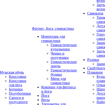
вело
Запч
вело
Самокаты
Трюк
само
Детс
Фитнес, йога, гимнастика
само
Горо
Инвентарь для
само
гимнастики
Защи
Гимнастические
само
купальники
Запч
Чешки и
само
получешки
Ролики
Гимнастические
Защи
ленты
Скейтбор
Гимнастические
Мужская обувь
Плавание
булавы
Кроссовки
Купа
Мячи для
Кроссовки
плав
гимнастики
для бега
Очк
Коврики для фитнеса
Ботинки
Шап
и йоги
Полуботинки
Детс
Йога
Сапоги и
шапо
Весы
полусапоги
Набо
Тренажеры для