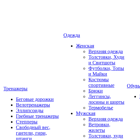
Одежда
Женская
Верхняя одежда
Толстовки, Худи
и Свитшоты
Футболки, Топы
и Майки
Костюмы
спортивные
Обувь
Тренажеры
Брюки
Леггинсы,
Беговые дорожки
лосины и шорты
Велотренажеры
Термобелье
Эллипсоиды
Мужская
Гребные тренажеры
Верхняя одежда
Степперы
Ветровки,
Свободный вес,
жилеты
гантели, гири,
Толстовки, худи
штанги