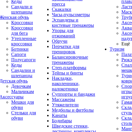
Кеды
плав
пресса
Сандали и
Ласт
Скакалки
шлепанцы
Маск
Часы-пульсометры
Женская обувь
Труб
Эспандеры и
Кроссовки
Аксе
кистевые тренажеры
Кроссовки
Аква
Упоры для
для бега
Аксе
отжиманий
Утепленные
наду
Обручи
кроссовки
Ещё
Перчатки для
Ботинки
Туризм
тренировок
Сапоги
Пала
Балансировочные
Полусапоги
Рюкз
тренажеры
Кеды
Спал
Степ-платформы
Сандалии и
меш
Тейпы и бинты
шлепанцы
Тури
Накладки,
Детская обувь
ковр
наколенники,
Девочкам
Спор
налокотники
Мальчикам
игры
Суппорты и бандажи
Аксессуары
игру
Массажеры
Мешки для
Гама
Утяжелители
обуви
Скла
Медболы и фитболы
Стельки для
стуль
Канаты
обуви
Скла
Бодибары
стол
Шведские стенки,
Манг
лестницы, комплексы