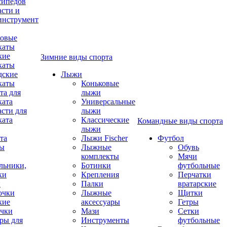
сипедов
асти и
инструмент
овые
каты
кие
Зимние виды спорта
каты
дские
Лыжи
каты
Коньковые
та для
лыжи
ката
Универсальные
асти для
лыжи
ката
Классические
Командные виды спорта
лыжи
та
Лыжи Fischer
Футбол
ды
Лыжные
Обувь
комплекты
Мячи
льники,
Ботинки
футбольные
ки
Крепления
Перчатки
и
Палки
вратарские
очки
Лыжные
Щитки
кие
аксессуары
Гетры
чки
Мази
Сетки
ры для
Инструменты
футбольные