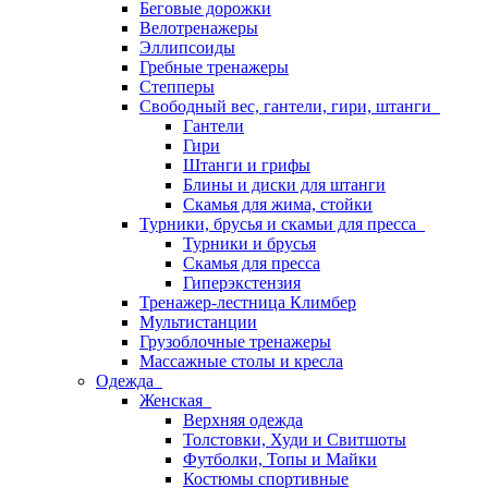
Беговые дорожки
Велотренажеры
Эллипсоиды
Гребные тренажеры
Степперы
Свободный вес, гантели, гири, штанги
Гантели
Гири
Штанги и грифы
Блины и диски для штанги
Скамья для жима, стойки
Турники, брусья и скамьи для пресса
Турники и брусья
Скамья для пресса
Гиперэкстензия
Тренажер-лестница Климбер
Мультистанции
Грузоблочные тренажеры
Массажные столы и кресла
Одежда
Женская
Верхняя одежда
Толстовки, Худи и Свитшоты
Футболки, Топы и Майки
Костюмы спортивные