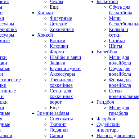
ания
Чехлы
Баскетбол
ы
Ещё
Обувь для
и
Коньки
баскетбола
ки
Фигурные
Мячи
ссуары
Детские
баскетбольны
эробика
Хоккейные
Кольца и
ссуары
Хоккей
сетки
вные
Коньки
Стойки
Клюшки
Щиты
Форма
Волейбол
тки
Шайбы и мячи
Мячи для
аки
Защита
волейбола
ьные
Баулы и сумки
Обувь для
ки
Аксессуары
волейбола
стические
Тренажеры
Форма для
ики
хоккейные
волейбола
тивные
Сетки для
Сетки
 и
хоккейных
волейбольны
шки
ворот
Гандбол
ки
Ещё
Мячи для
дные
Зимние забавы
гандбола
я
Снегокаты
Флорбол
дные
Тюбинг
Судейский
ы
Ледянки
инвентарь
алы и
Санки
Насосы для мячей