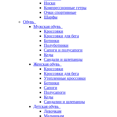
Носки
Компрессионные гетры
Очки спортивные
Шарфы
Обувь
Мужская обувь
Кроссовки
Кроссовки для бега
Ботинки
Полуботинки
Сапоги и полусапоги
Кеды
Сандали и шлепанцы
Женская обувь
Кроссовки
Кроссовки для бега
Утепленные кроссовки
Ботинки
Сапоги
Полусапоги
Кеды
Сандалии и шлепанцы
Детская обувь
Девочкам
Мальчикам