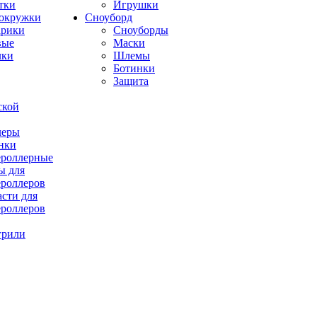
тки
Игрушки
окружки
Сноуборд
рики
Сноуборды
вые
Маски
лки
Шлемы
Ботинки
Защита
ской
леры
нки
роллерные
ы для
роллеров
асти для
роллеров
грили