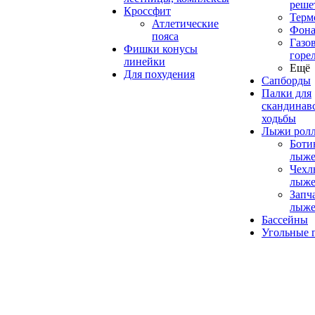
реше
Кроссфит
Терм
Атлетические
Фона
пояса
Газо
Фишки конусы
горе
линейки
Ещё
Для похудения
Сапборды
Палки для
скандинав
ходьбы
Лыжи рол
Боти
лыже
Чехл
лыже
Запч
лыже
Бассейны
Угольные 