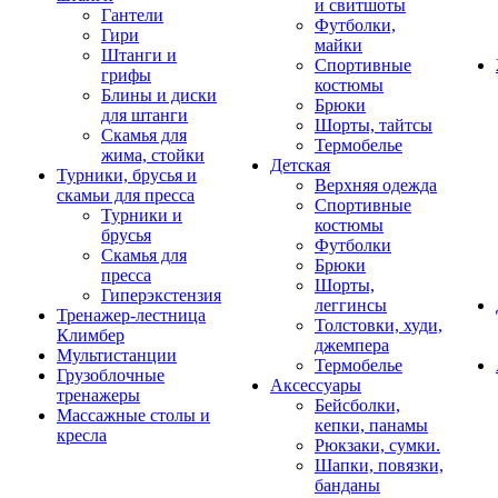
и свитшоты
Гантели
Футболки,
Гири
майки
Штанги и
Спортивные
грифы
костюмы
Блины и диски
Брюки
для штанги
Шорты, тайтсы
Скамья для
Термобелье
жима, стойки
Детская
Турники, брусья и
Верхняя одежда
скамьи для пресса
Спортивные
Турники и
костюмы
брусья
Футболки
Скамья для
Брюки
пресса
Шорты,
Гиперэкстензия
леггинсы
Тренажер-лестница
Толстовки, худи,
Климбер
джемпера
Мультистанции
Термобелье
Грузоблочные
Аксессуары
тренажеры
Бейсболки,
Массажные столы и
кепки, панамы
кресла
Рюкзаки, сумки.
Шапки, повязки,
банданы