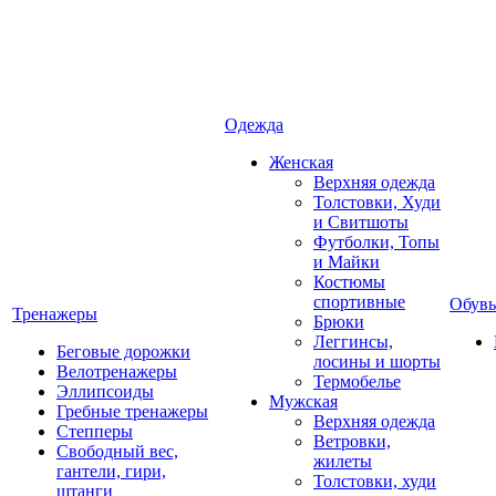
Одежда
Женская
Верхняя одежда
Толстовки, Худи
и Свитшоты
Футболки, Топы
и Майки
Костюмы
спортивные
Обувь
Тренажеры
Брюки
Леггинсы,
Беговые дорожки
лосины и шорты
Велотренажеры
Термобелье
Эллипсоиды
Мужская
Гребные тренажеры
Верхняя одежда
Степперы
Ветровки,
Свободный вес,
жилеты
гантели, гири,
Толстовки, худи
штанги