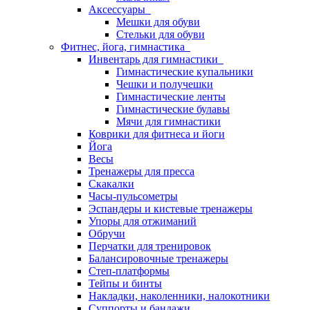
Аксессуары
Мешки для обуви
Стельки для обуви
Фитнес, йога, гимнастика
Инвентарь для гимнастики
Гимнастические купальники
Чешки и получешки
Гимнастические ленты
Гимнастические булавы
Мячи для гимнастики
Коврики для фитнеса и йоги
Йога
Весы
Тренажеры для пресса
Скакалки
Часы-пульсометры
Эспандеры и кистевые тренажеры
Упоры для отжиманий
Обручи
Перчатки для тренировок
Балансировочные тренажеры
Степ-платформы
Тейпы и бинты
Накладки, наколенники, налокотники
Суппорты и бандажи