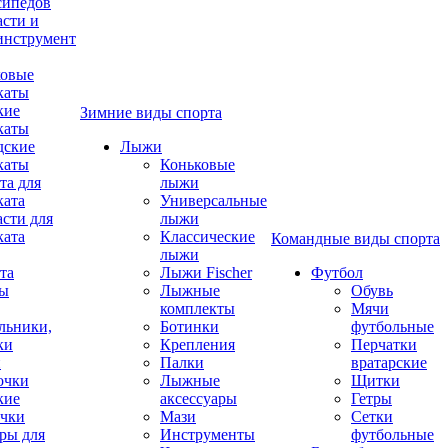
сипедов
асти и
инструмент
овые
каты
кие
Зимние виды спорта
каты
дские
Лыжи
каты
Коньковые
та для
лыжи
ката
Универсальные
асти для
лыжи
ката
Классические
Командные виды спорта
лыжи
та
Лыжи Fischer
Футбол
ды
Лыжные
Обувь
комплекты
Мячи
льники,
Ботинки
футбольные
ки
Крепления
Перчатки
и
Палки
вратарские
очки
Лыжные
Щитки
кие
аксессуары
Гетры
чки
Мази
Сетки
ры для
Инструменты
футбольные