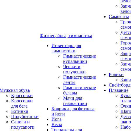
вело
Запч
вело
Самокаты
Трюк
само
Детс
Фитнес, йога, гимнастика
само
Горо
Инвентарь для
само
гимнастики
Защи
Гимнастические
само
купальники
Запч
Чешки и
само
получешки
Ролики
Гимнастические
Защи
ленты
Скейтбор
Гимнастические
Мужская обувь
Плавание
булавы
Кроссовки
Купа
Мячи для
Кроссовки
плав
гимнастики
для бега
Очк
Коврики для фитнеса
Ботинки
Шап
и йоги
Полуботинки
Детс
Йога
Сапоги и
шапо
Весы
полусапоги
Набо
Тренажеры для