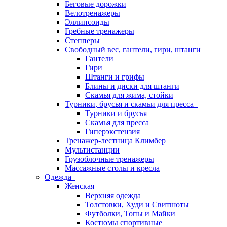
Беговые дорожки
Велотренажеры
Эллипсоиды
Гребные тренажеры
Степперы
Свободный вес, гантели, гири, штанги
Гантели
Гири
Штанги и грифы
Блины и диски для штанги
Скамья для жима, стойки
Турники, брусья и скамьи для пресса
Турники и брусья
Скамья для пресса
Гиперэкстензия
Тренажер-лестница Климбер
Мультистанции
Грузоблочные тренажеры
Массажные столы и кресла
Одежда
Женская
Верхняя одежда
Толстовки, Худи и Свитшоты
Футболки, Топы и Майки
Костюмы спортивные