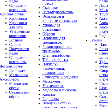
Кеды
плав
пресса
Сандали и
Ласт
Скакалки
шлепанцы
Маск
Часы-пульсометры
Женская обувь
Труб
Эспандеры и
Кроссовки
Аксе
кистевые тренажеры
Кроссовки
Аква
Упоры для
для бега
Аксе
отжиманий
Утепленные
наду
Обручи
кроссовки
Ещё
Перчатки для
Ботинки
Туризм
тренировок
Сапоги
Пала
Балансировочные
Полусапоги
Рюкз
тренажеры
Кеды
Спал
Степ-платформы
Сандалии и
меш
Тейпы и бинты
шлепанцы
Тури
Накладки,
Детская обувь
ковр
наколенники,
Девочкам
Спор
налокотники
Мальчикам
игры
Суппорты и бандажи
Аксессуары
игру
Массажеры
Мешки для
Гама
Утяжелители
обуви
Скла
Медболы и фитболы
Стельки для
стуль
Канаты
обуви
Скла
Бодибары
стол
Шведские стенки,
Манг
лестницы, комплексы