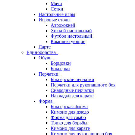
Мячи
Сетки
Настольные игры
Игровые столы
Аэрохоккей
Хоккей настольный
Футбол настольный
Комплектующие
Дартс
Единоборства
Обувь
Борцовки
Боксерки
Перчатки
Боксерские перчатки
Перчатки для рукопашного боя
Снарядные перчатки
Накладки для карате
Форма
Боксерская форма
Кимоно для дзюдо
Форма для самбо
Трико для борьбы
Кимоно для карате
Кимоно для рукопашного боя