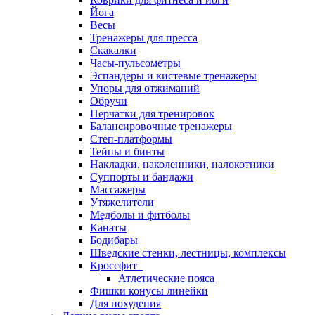
Йога
Весы
Тренажеры для пресса
Скакалки
Часы-пульсометры
Эспандеры и кистевые тренажеры
Упоры для отжиманий
Обручи
Перчатки для тренировок
Балансировочные тренажеры
Степ-платформы
Тейпы и бинты
Накладки, наколенники, налокотники
Суппорты и бандажи
Массажеры
Утяжелители
Медболы и фитболы
Канаты
Бодибары
Шведские стенки, лестницы, комплексы
Кроссфит
Атлетические пояса
Фишки конусы линейки
Для похудения