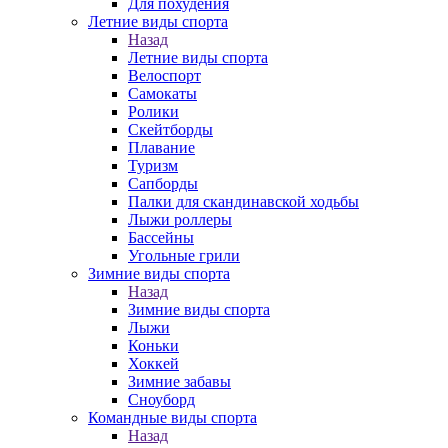
Для похудения
Летние виды спорта
Назад
Летние виды спорта
Велоспорт
Самокаты
Ролики
Скейтборды
Плавание
Туризм
Сапборды
Палки для скандинавской ходьбы
Лыжи роллеры
Бассейны
Угольные грили
Зимние виды спорта
Назад
Зимние виды спорта
Лыжи
Коньки
Хоккей
Зимние забавы
Сноуборд
Командные виды спорта
Назад