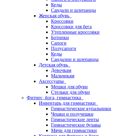
Кеды
Сандали и шлепанцы
Женская обувь
Кроссовки
Кроссовки для бега
Утепленные кроссовки
Ботинки
Сапоги
Полусапоги
Кеды
Сандалии и шлепанцы
Детская обувь
Девочкам
Мальчикам
Аксессуары
Мешки для обуви
Стельки для обуви
Фитнес, йога, гимнастика
Инвентарь для гимнастики
Гимнастические купальники
Чешки и получешки
Гимнастические ленты
Гимнастические булавы
Мячи для гимнастики
Коврики для фитнеса и йоги