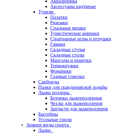
Акваэробика
Аксессуары надувные
Туризм
Палатки
Рюкзаки
Спальные мешки
Туристические коврики
Спортивные игры и игрушки
Гамаки
Складные стулья
Складные столы
Мангалы и решетки
Термокружки
Фонарики
Газовые горелки
Сапборды
Палки для скандинавской ходьбы
Лыжи роллеры
Ботинки лыжероллерные
Чехлы для лыжероллеров
Запчасти для лыжероллеров
Бассейны
Угольные грили
Зимние виды спорта
Лыжи