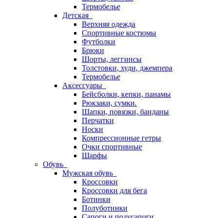
Термобелье
Детская
Верхняя одежда
Спортивные костюмы
Футболки
Брюки
Шорты, леггинсы
Толстовки, худи, джемпера
Термобелье
Аксессуары
Бейсболки, кепки, панамы
Рюкзаки, сумки.
Шапки, повязки, банданы
Перчатки
Носки
Компрессионные гетры
Очки спортивные
Шарфы
Обувь
Мужская обувь
Кроссовки
Кроссовки для бега
Ботинки
Полуботинки
Сапоги и полусапоги