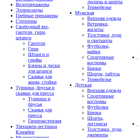
лосины и шорты
Велотренажеры
Термобелье
Эллипсоиды
Мужская
Гребные тренажеры
Верхняя одежда
Степперы
Ветровки,
Свободный вес,
жилеты
гантели, гири,
Толстовки, худи
штанги
и свитшоты
Гантели
Футболки,
Гири
майки
Штанги и
Спортивные
грифы
костюмы
Блины и диски
Брюки
для штанги
Шорты, тайтсы
Скамья для
Термобелье
жима, стойки
Детская
Турники, брусья и
Верхняя одежда
скамьи для пресса
Спортивные
Турники и
костюмы
брусья
Футболки
Скамья для
Брюки
пресса
Шорты,
Гиперэкстензия
леггинсы
Тренажер-лестница
Толстовки, худи,
Климбер
джемпера
Мультистанции