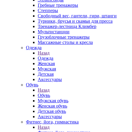
Гребные тренажеры
Степперы
Свободный вес, гантели, гири, штанги
Турники, брусья и скамьи для пресса
Тренажер-лестница Климбер
Мультистанции
Грузоблочные тренажеры
Массажные столы и кресла
Одежда
Назад
Одежда
Женская
Мужская
Детская
Аксессуары
Обувь
Назад
Обувь
Мужская обувь
Женская обувь
Детская обувь
Аксессуары
Фитнес, йога, гимнастика
Назад