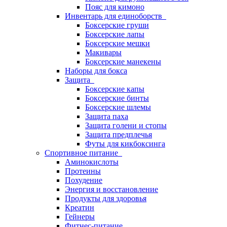
Пояс для кимоно
Инвентарь для единоборств
Боксерские груши
Боксерские лапы
Боксерские мешки
Макивары
Боксерские манекены
Наборы для бокса
Защита
Боксерские капы
Боксерские бинты
Боксерские шлемы
Защита паха
Защита голени и стопы
Защита предплечья
Футы для кикбоксинга
Спортивное питание
Аминокислоты
Протеины
Похудение
Энергия и восстановление
Продукты для здоровья
Креатин
Гейнеры
Фитнес-питание