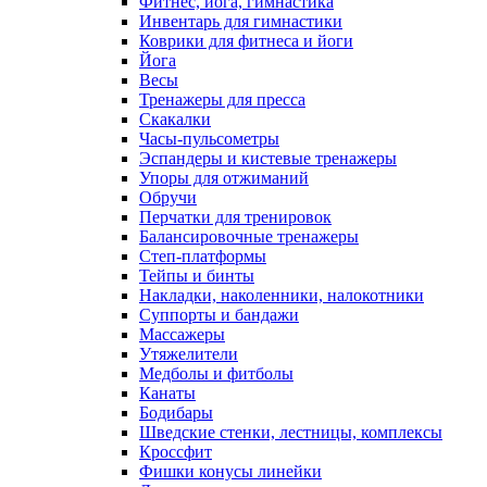
Фитнес, йога, гимнастика
Инвентарь для гимнастики
Коврики для фитнеса и йоги
Йога
Весы
Тренажеры для пресса
Скакалки
Часы-пульсометры
Эспандеры и кистевые тренажеры
Упоры для отжиманий
Обручи
Перчатки для тренировок
Балансировочные тренажеры
Степ-платформы
Тейпы и бинты
Накладки, наколенники, налокотники
Суппорты и бандажи
Массажеры
Утяжелители
Медболы и фитболы
Канаты
Бодибары
Шведские стенки, лестницы, комплексы
Кроссфит
Фишки конусы линейки