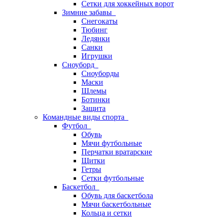
Сетки для хоккейных ворот
Зимние забавы
Снегокаты
Тюбинг
Ледянки
Санки
Игрушки
Сноуборд
Сноуборды
Маски
Шлемы
Ботинки
Защита
Командные виды спорта
Футбол
Обувь
Мячи футбольные
Перчатки вратарские
Щитки
Гетры
Сетки футбольные
Баскетбол
Обувь для баскетбола
Мячи баскетбольные
Кольца и сетки