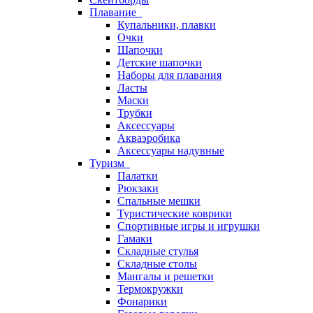
Плавание
Купальники, плавки
Очки
Шапочки
Детские шапочки
Наборы для плавания
Ласты
Маски
Трубки
Аксессуары
Акваэробика
Аксессуары надувные
Туризм
Палатки
Рюкзаки
Спальные мешки
Туристические коврики
Спортивные игры и игрушки
Гамаки
Складные стулья
Складные столы
Мангалы и решетки
Термокружки
Фонарики