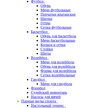
Футбол
Обувь
Мячи футбольные
Перчатки вратарские
Щитки
Гетры
Сетки футбольные
Баскетбол
Обувь для баскетбола
Мячи баскетбольные
Кольца и сетки
Стойки
Щиты
Волейбол
Мячи для волейбола
Обувь для волейбола
Форма для волейбола
Сетки волейбольные
Гандбол
Мячи для гандбола
Флорбол
Судейский инвентарь
Насосы для мячей
Парные виды спорта
Настольный теннис