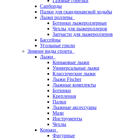
Газовые горелки
Сапборды
Палки для скандинавской ходьбы
Лыжи роллеры
Ботинки лыжероллерные
Чехлы для лыжероллеров
Запчасти для лыжероллеров
Бассейны
Угольные грили
Зимние виды спорта
Лыжи
Коньковые лыжи
Универсальные лыжи
Классические лыжи
Лыжи Fischer
Лыжные комплекты
Ботинки
Крепления
Палки
Лыжные аксессуары
Мази
Инструменты
Чехлы
Коньки
Фигурные