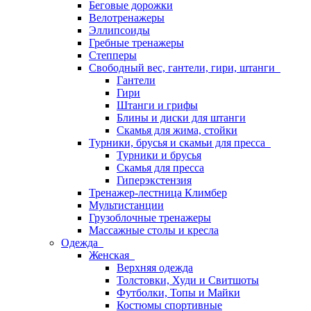
Беговые дорожки
Велотренажеры
Эллипсоиды
Гребные тренажеры
Степперы
Свободный вес, гантели, гири, штанги
Гантели
Гири
Штанги и грифы
Блины и диски для штанги
Скамья для жима, стойки
Турники, брусья и скамьи для пресса
Турники и брусья
Скамья для пресса
Гиперэкстензия
Тренажер-лестница Климбер
Мультистанции
Грузоблочные тренажеры
Массажные столы и кресла
Одежда
Женская
Верхняя одежда
Толстовки, Худи и Свитшоты
Футболки, Топы и Майки
Костюмы спортивные