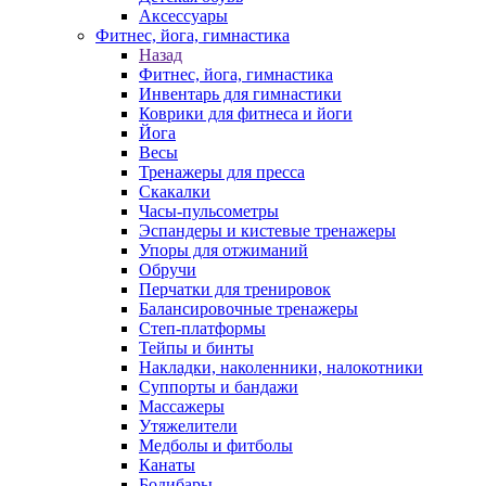
Аксессуары
Фитнес, йога, гимнастика
Назад
Фитнес, йога, гимнастика
Инвентарь для гимнастики
Коврики для фитнеса и йоги
Йога
Весы
Тренажеры для пресса
Скакалки
Часы-пульсометры
Эспандеры и кистевые тренажеры
Упоры для отжиманий
Обручи
Перчатки для тренировок
Балансировочные тренажеры
Степ-платформы
Тейпы и бинты
Накладки, наколенники, налокотники
Суппорты и бандажи
Массажеры
Утяжелители
Медболы и фитболы
Канаты
Бодибары