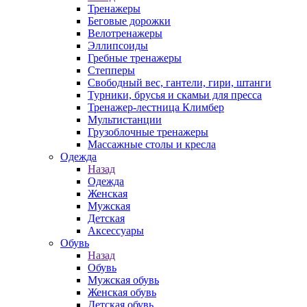
Тренажеры
Беговые дорожки
Велотренажеры
Эллипсоиды
Гребные тренажеры
Степперы
Свободный вес, гантели, гири, штанги
Турники, брусья и скамьи для пресса
Тренажер-лестница Климбер
Мультистанции
Грузоблочные тренажеры
Массажные столы и кресла
Одежда
Назад
Одежда
Женская
Мужская
Детская
Аксессуары
Обувь
Назад
Обувь
Мужская обувь
Женская обувь
Детская обувь