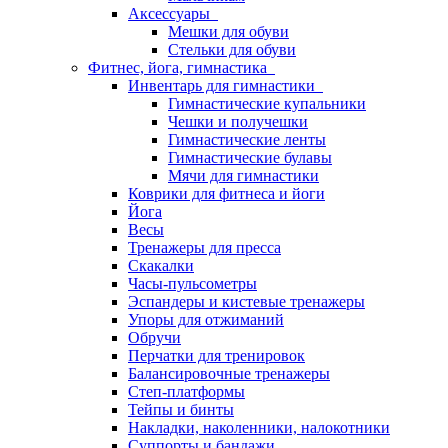
Аксессуары
Мешки для обуви
Стельки для обуви
Фитнес, йога, гимнастика
Инвентарь для гимнастики
Гимнастические купальники
Чешки и получешки
Гимнастические ленты
Гимнастические булавы
Мячи для гимнастики
Коврики для фитнеса и йоги
Йога
Весы
Тренажеры для пресса
Скакалки
Часы-пульсометры
Эспандеры и кистевые тренажеры
Упоры для отжиманий
Обручи
Перчатки для тренировок
Балансировочные тренажеры
Степ-платформы
Тейпы и бинты
Накладки, наколенники, налокотники
Суппорты и бандажи