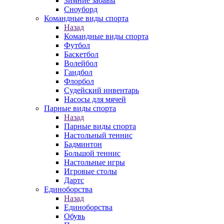
Зимние забавы
Сноуборд
Командные виды спорта
Назад
Командные виды спорта
Футбол
Баскетбол
Волейбол
Гандбол
Флорбол
Судейский инвентарь
Насосы для мячей
Парные виды спорта
Назад
Парные виды спорта
Настольный теннис
Бадминтон
Большой теннис
Настольные игры
Игровые столы
Дартс
Единоборства
Назад
Единоборства
Обувь