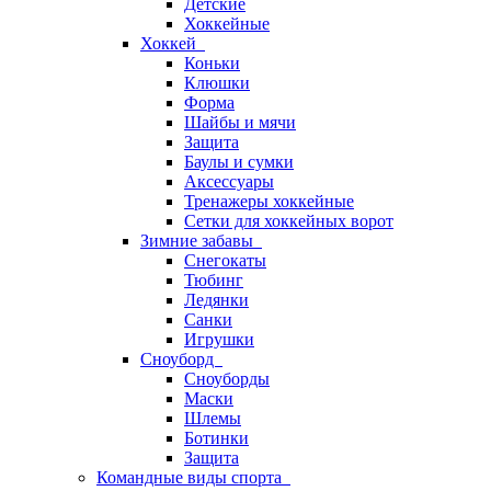
Детские
Хоккейные
Хоккей
Коньки
Клюшки
Форма
Шайбы и мячи
Защита
Баулы и сумки
Аксессуары
Тренажеры хоккейные
Сетки для хоккейных ворот
Зимние забавы
Снегокаты
Тюбинг
Ледянки
Санки
Игрушки
Сноуборд
Сноуборды
Маски
Шлемы
Ботинки
Защита
Командные виды спорта