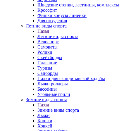
Шведские стенки, лестницы, комплексы
Кроссфит
Фишки конусы линейки
Для похудения
Летние виды спорта
Назад
Летние виды спорта
Велоспорт
Самокаты
Ролики
Скейтборды
Плавание
Туризм
Сапборды
Палки для скандинавской ходьбы
Лыжи роллеры
Бассейны
Угольные грили
Зимние виды спорта
Назад
Зимние виды спорта
Лыжи
Коньки
Хоккей