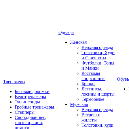
Одежда
Женская
Верхняя одежда
Толстовки, Худи
и Свитшоты
Футболки, Топы
и Майки
Костюмы
спортивные
Обувь
Тренажеры
Брюки
Леггинсы,
Беговые дорожки
лосины и шорты
Велотренажеры
Термобелье
Эллипсоиды
Мужская
Гребные тренажеры
Верхняя одежда
Степперы
Ветровки,
Свободный вес,
жилеты
гантели, гири,
Толстовки, худи
штанги