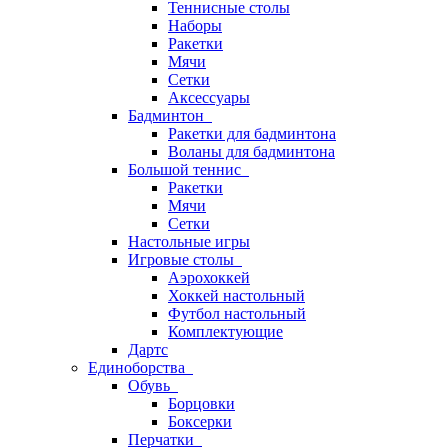
Теннисные столы
Наборы
Ракетки
Мячи
Сетки
Аксессуары
Бадминтон
Ракетки для бадминтона
Воланы для бадминтона
Большой теннис
Ракетки
Мячи
Сетки
Настольные игры
Игровые столы
Аэрохоккей
Хоккей настольный
Футбол настольный
Комплектующие
Дартс
Единоборства
Обувь
Борцовки
Боксерки
Перчатки