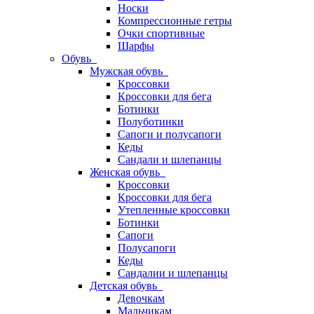
Носки
Компрессионные гетры
Очки спортивные
Шарфы
Обувь
Мужская обувь
Кроссовки
Кроссовки для бега
Ботинки
Полуботинки
Сапоги и полусапоги
Кеды
Сандали и шлепанцы
Женская обувь
Кроссовки
Кроссовки для бега
Утепленные кроссовки
Ботинки
Сапоги
Полусапоги
Кеды
Сандалии и шлепанцы
Детская обувь
Девочкам
Мальчикам