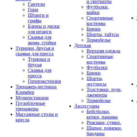
и свитшоты
Гантели
Футболки,
Гири
майки
Штанги и
Спортивные
грифы
костюмы
Блины и диски
Брюки
для штанги
Шорты, тайтсы
Скамья для
Термобелье
жима, стойки
Детская
Турники, брусья и
Верхняя одежда
скамьи для пресса
Спортивные
Турники и
костюмы
брусья
Футболки
Скамья для
Брюки
пресса
Шорты,
Гиперэкстензия
леггинсы
Тренажер-лестница
Толстовки, худи,
Климбер
джемпера
Мультистанции
Термобелье
Грузоблочные
Аксессуары
тренажеры
Бейсболки,
Массажные столы и
кепки, панамы
кресла
Рюкзаки, сумки.
Шапки, повязки,
банданы