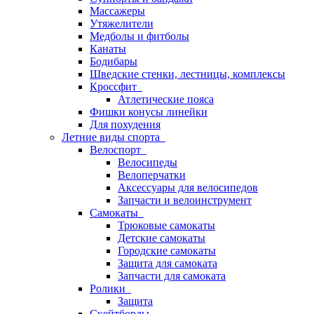
Массажеры
Утяжелители
Медболы и фитболы
Канаты
Бодибары
Шведские стенки, лестницы, комплексы
Кроссфит
Атлетические пояса
Фишки конусы линейки
Для похудения
Летние виды спорта
Велоспорт
Велосипеды
Велоперчатки
Аксессуары для велосипедов
Запчасти и велоинструмент
Самокаты
Трюковые самокаты
Детские самокаты
Городские самокаты
Защита для самоката
Запчасти для самоката
Ролики
Защита
Скейтборды