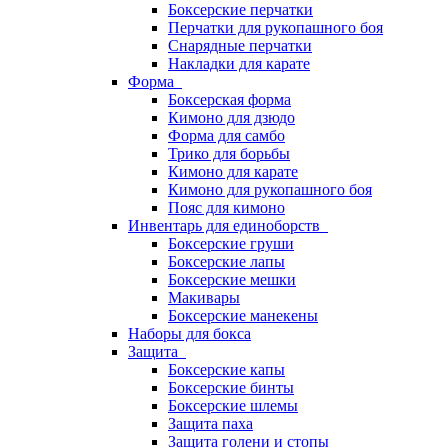
Боксерские перчатки
Перчатки для рукопашного боя
Снарядные перчатки
Накладки для карате
Форма
Боксерская форма
Кимоно для дзюдо
Форма для самбо
Трико для борьбы
Кимоно для карате
Кимоно для рукопашного боя
Пояс для кимоно
Инвентарь для единоборств
Боксерские груши
Боксерские лапы
Боксерские мешки
Макивары
Боксерские манекены
Наборы для бокса
Защита
Боксерские капы
Боксерские бинты
Боксерские шлемы
Защита паха
Защита голени и стопы