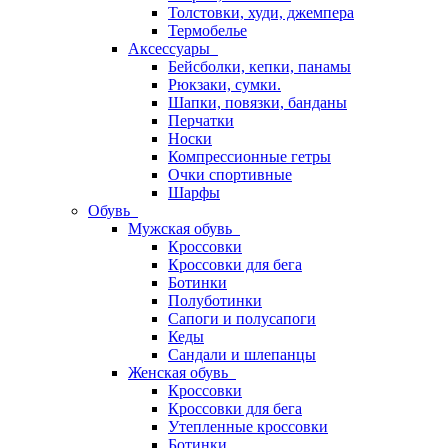
Толстовки, худи, джемпера
Термобелье
Аксессуары
Бейсболки, кепки, панамы
Рюкзаки, сумки.
Шапки, повязки, банданы
Перчатки
Носки
Компрессионные гетры
Очки спортивные
Шарфы
Обувь
Мужская обувь
Кроссовки
Кроссовки для бега
Ботинки
Полуботинки
Сапоги и полусапоги
Кеды
Сандали и шлепанцы
Женская обувь
Кроссовки
Кроссовки для бега
Утепленные кроссовки
Ботинки