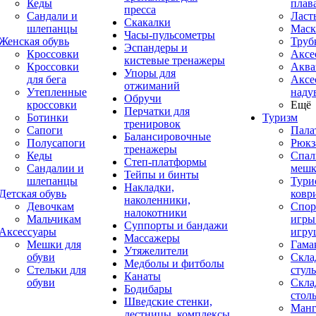
Кеды
плав
пресса
Сандали и
Ласт
Скакалки
шлепанцы
Маск
Часы-пульсометры
Женская обувь
Труб
Эспандеры и
Кроссовки
Аксе
кистевые тренажеры
Кроссовки
Аква
Упоры для
для бега
Аксе
отжиманий
Утепленные
наду
Обручи
кроссовки
Ещё
Перчатки для
Ботинки
Туризм
тренировок
Сапоги
Пала
Балансировочные
Полусапоги
Рюкз
тренажеры
Кеды
Спал
Степ-платформы
Сандалии и
меш
Тейпы и бинты
шлепанцы
Тури
Накладки,
Детская обувь
ковр
наколенники,
Девочкам
Спор
налокотники
Мальчикам
игры
Суппорты и бандажи
Аксессуары
игру
Массажеры
Мешки для
Гама
Утяжелители
обуви
Скла
Медболы и фитболы
Стельки для
стуль
Канаты
обуви
Скла
Бодибары
стол
Шведские стенки,
Манг
лестницы, комплексы