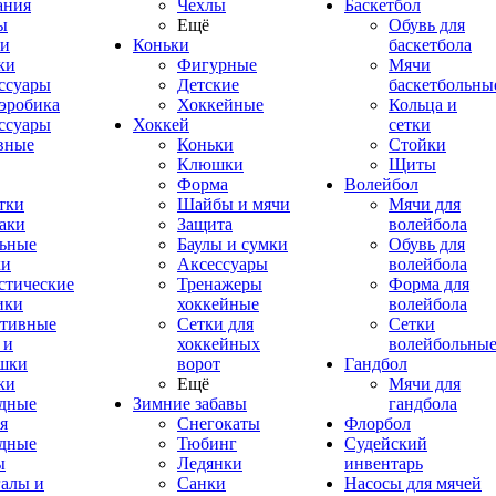
ания
Чехлы
Баскетбол
ы
Ещё
Обувь для
и
Коньки
баскетбола
ки
Фигурные
Мячи
ссуары
Детские
баскетбольны
эробика
Хоккейные
Кольца и
ссуары
Хоккей
сетки
вные
Коньки
Стойки
Клюшки
Щиты
Форма
Волейбол
тки
Шайбы и мячи
Мячи для
аки
Защита
волейбола
ьные
Баулы и сумки
Обувь для
ки
Аксессуары
волейбола
стические
Тренажеры
Форма для
ики
хоккейные
волейбола
тивные
Сетки для
Сетки
 и
хоккейных
волейбольны
шки
ворот
Гандбол
ки
Ещё
Мячи для
дные
Зимние забавы
гандбола
я
Снегокаты
Флорбол
дные
Тюбинг
Судейский
ы
Ледянки
инвентарь
алы и
Санки
Насосы для мячей