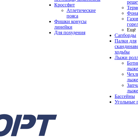
реше
Кроссфит
Терм
Атлетические
Фона
пояса
Газо
Фишки конусы
горе
линейки
Ещё
Для похудения
Сапборды
Палки для
скандинав
ходьбы
Лыжи рол
Боти
лыже
Чехл
лыже
Запч
лыже
Бассейны
Угольные 