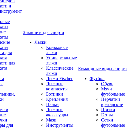
сипедов
асти и
инструмент
овые
каты
кие
Зимние виды спорта
каты
дские
Лыжи
каты
Коньковые
та для
лыжи
ката
Универсальные
асти для
лыжи
ката
Классические
Командные виды спорта
лыжи
та
Лыжи Fischer
Футбол
ды
Лыжные
Обувь
комплекты
Мячи
льники,
Ботинки
футбольные
ки
Крепления
Перчатки
и
Палки
вратарские
очки
Лыжные
Щитки
кие
аксессуары
Гетры
чки
Мази
Сетки
ры для
Инструменты
футбольные