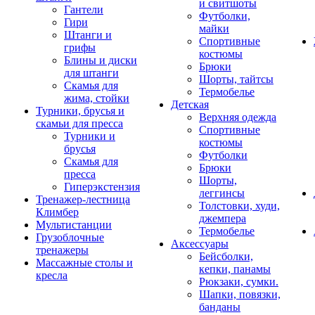
и свитшоты
Гантели
Футболки,
Гири
майки
Штанги и
Спортивные
грифы
костюмы
Блины и диски
Брюки
для штанги
Шорты, тайтсы
Скамья для
Термобелье
жима, стойки
Детская
Турники, брусья и
Верхняя одежда
скамьи для пресса
Спортивные
Турники и
костюмы
брусья
Футболки
Скамья для
Брюки
пресса
Шорты,
Гиперэкстензия
леггинсы
Тренажер-лестница
Толстовки, худи,
Климбер
джемпера
Мультистанции
Термобелье
Грузоблочные
Аксессуары
тренажеры
Бейсболки,
Массажные столы и
кепки, панамы
кресла
Рюкзаки, сумки.
Шапки, повязки,
банданы