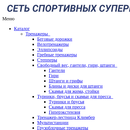
Меню
Каталог
Тренажеры
Беговые дорожки
Велотренажеры
Эллипсоиды
Гребные тренажеры
Степперы
Свободный вес, гантели, гири, штанги
Гантели
Гири
Штанги и грифы
Блины и диски для штанги
Скамья для жима, стойки
Турники, брусья и скамьи для пресса
Турники и брусья
Скамья для пресса
Гиперэкстензия
Тренажер-лестница Климбер
Мультистанции
Грузоблочные тренажеры