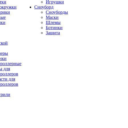
тки
Игрушки
окружки
Сноуборд
рики
Сноуборды
вые
Маски
лки
Шлемы
Ботинки
Защита
ской
леры
нки
роллерные
ы для
роллеров
асти для
роллеров
грили