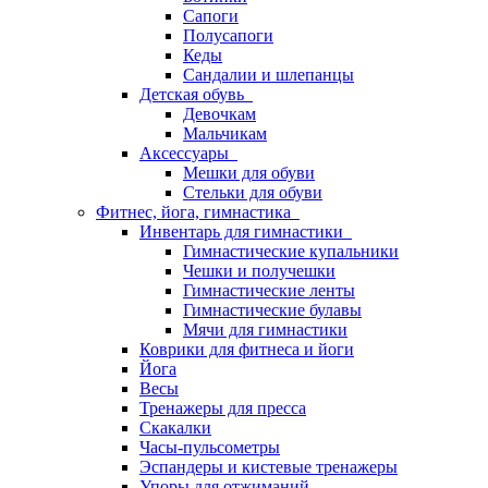
Сапоги
Полусапоги
Кеды
Сандалии и шлепанцы
Детская обувь
Девочкам
Мальчикам
Аксессуары
Мешки для обуви
Стельки для обуви
Фитнес, йога, гимнастика
Инвентарь для гимнастики
Гимнастические купальники
Чешки и получешки
Гимнастические ленты
Гимнастические булавы
Мячи для гимнастики
Коврики для фитнеса и йоги
Йога
Весы
Тренажеры для пресса
Скакалки
Часы-пульсометры
Эспандеры и кистевые тренажеры
Упоры для отжиманий