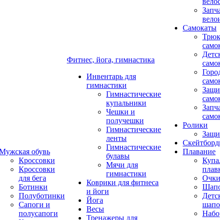
вело
Запч
вело
Самокаты
Трюк
само
Детс
Фитнес, йога, гимнастика
само
Горо
Инвентарь для
само
гимнастики
Защи
Гимнастические
само
купальники
Запч
Чешки и
само
получешки
Ролики
Гимнастические
Защи
ленты
Скейтбор
Гимнастические
Мужская обувь
Плавание
булавы
Кроссовки
Купа
Мячи для
Кроссовки
плав
гимнастики
для бега
Очк
Коврики для фитнеса
Ботинки
Шап
и йоги
Полуботинки
Детс
Йога
Сапоги и
шапо
Весы
полусапоги
Набо
Тренажеры для