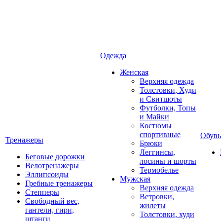
Одежда
Женская
Верхняя одежда
Толстовки, Худи
и Свитшоты
Футболки, Топы
и Майки
Костюмы
спортивные
Обувь
Тренажеры
Брюки
Леггинсы,
Беговые дорожки
лосины и шорты
Велотренажеры
Термобелье
Эллипсоиды
Мужская
Гребные тренажеры
Верхняя одежда
Степперы
Ветровки,
Свободный вес,
жилеты
гантели, гири,
Толстовки, худи
штанги