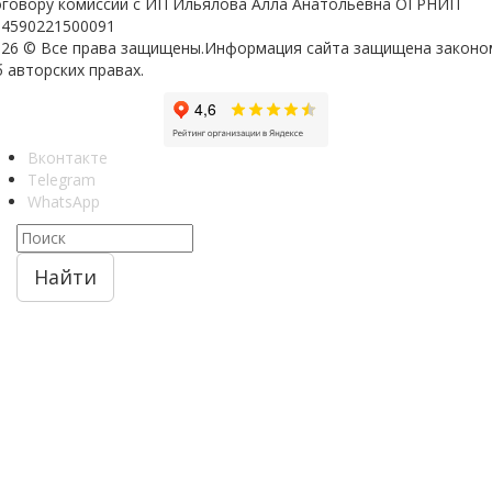
оговору комиссии с ИП Ильялова Алла Анатольевна ОГРНИП
04590221500091
026 © Все права защищены.Информация сайта защищена законо
 авторских правах.
Вконтакте
Telegram
WhatsApp
Найти