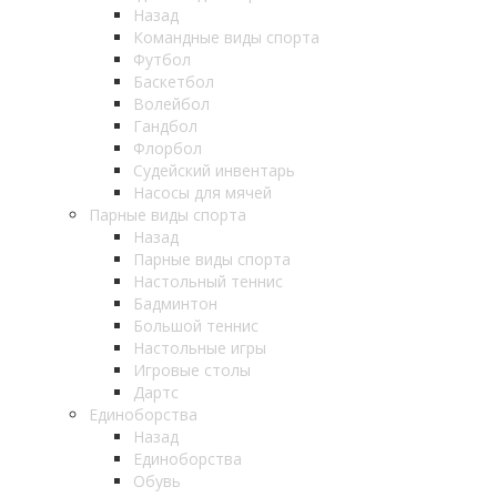
Назад
Командные виды спорта
Футбол
Баскетбол
Волейбол
Гандбол
Флорбол
Судейский инвентарь
Насосы для мячей
Парные виды спорта
Назад
Парные виды спорта
Настольный теннис
Бадминтон
Большой теннис
Настольные игры
Игровые столы
Дартс
Единоборства
Назад
Единоборства
Обувь