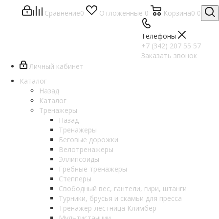
Сравнение
0
Отложенные
0
Корзина
0
0
Телефоны
+7 (342) 207 55 57
Заказать звонок
Личный кабинет
Каталог
Назад
Каталог
Тренажеры
Назад
Тренажеры
Беговые дорожки
Велотренажеры
Эллипсоиды
Гребные тренажеры
Степперы
Свободный вес, гантели, гири, штанги
Турники, брусья и скамьи для пресса
Тренажер-лестница Климбер
Мультистанции