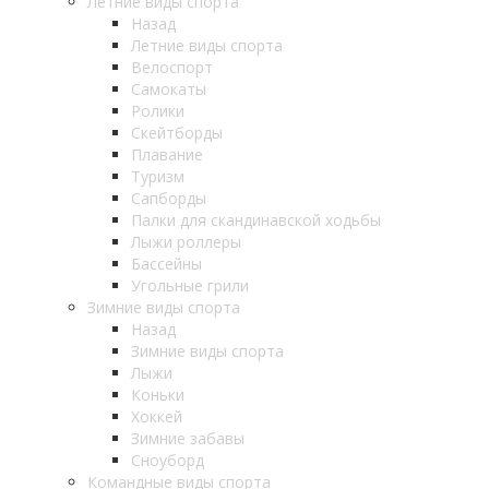
Летние виды спорта
Назад
Летние виды спорта
Велоспорт
Самокаты
Ролики
Скейтборды
Плавание
Туризм
Сапборды
Палки для скандинавской ходьбы
Лыжи роллеры
Бассейны
Угольные грили
Зимние виды спорта
Назад
Зимние виды спорта
Лыжи
Коньки
Хоккей
Зимние забавы
Сноуборд
Командные виды спорта