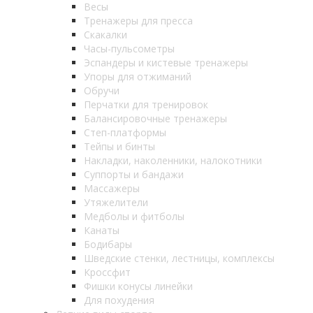
Весы
Тренажеры для пресса
Скакалки
Часы-пульсометры
Эспандеры и кистевые тренажеры
Упоры для отжиманий
Обручи
Перчатки для тренировок
Балансировочные тренажеры
Степ-платформы
Тейпы и бинты
Накладки, наколенники, налокотники
Суппорты и бандажи
Массажеры
Утяжелители
Медболы и фитболы
Канаты
Бодибары
Шведские стенки, лестницы, комплексы
Кроссфит
Фишки конусы линейки
Для похудения