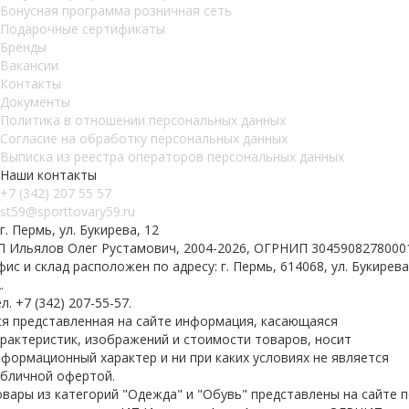
Бонусная программа розничная сеть
Подарочные сертификаты
Бренды
Вакансии
Контакты
Документы
Политика в отношении персональных данных
Согласие на обработку персональных данных
Выписка из реестра операторов персональных данных
Наши контакты
+7 (342) 207 55 57
st59@sporttovary59.ru
г. Пермь, ул. Букирева, 12
П Ильялов Олег Рустамович, 2004-2026, ОГРНИП 3045908278000
ис и склад расположен по адресу: г. Пермь, 614068, ул. Букирева
.
л. +7 (342) 207-55-57.
ся представленная на сайте информация, касающаяся
арактеристик, изображений и стоимости товаров, носит
формационный характер и ни при каких условиях не является
убличной офертой.
вары из категорий "Одежда" и "Обувь" представлены на сайте 