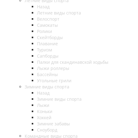
Летние виды спорта
Назад
Летние виды спорта
Велоспорт
Самокаты
Ролики
Скейтборды
Плавание
Туризм
Сапборды
Палки для скандинавской ходьбы
Лыжи роллеры
Бассейны
Угольные грили
Зимние виды спорта
Назад
Зимние виды спорта
Лыжи
Коньки
Хоккей
Зимние забавы
Сноуборд
Командные виды спорта