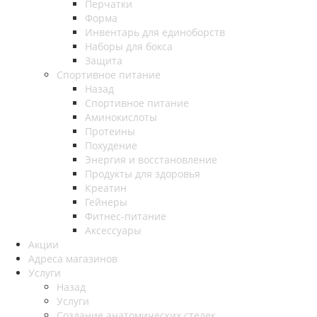
Перчатки
Форма
Инвентарь для единоборств
Наборы для бокса
Защита
Спортивное питание
Назад
Спортивное питание
Аминокислоты
Протеины
Похудение
Энергия и восстановление
Продукты для здоровья
Креатин
Гейнеры
Фитнес-питание
Аксессуары
Акции
Адреса магазинов
Услуги
Назад
Услуги
Создание анатомических стелек