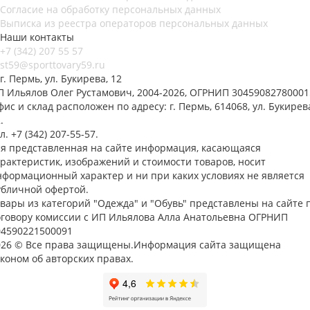
Согласие на обработку персональных данных
Выписка из реестра операторов персональных данных
Наши контакты
+7 (342) 207 55 57
st59@sporttovary59.ru
г. Пермь, ул. Букирева, 12
П Ильялов Олег Рустамович, 2004-2026, ОГРНИП 30459082780001
ис и склад расположен по адресу: г. Пермь, 614068, ул. Букирев
.
л. +7 (342) 207-55-57.
ся представленная на сайте информация, касающаяся
арактеристик, изображений и стоимости товаров, носит
нформационный характер и ни при каких условиях не является
убличной офертой.
овары из категорий "Одежда" и "Обувь" представлены на сайте 
оговору комиссии с ИП Ильялова Алла Анатольевна ОГРНИП
04590221500091
026 © Все права защищены.Информация сайта защищена
коном об авторских правах.