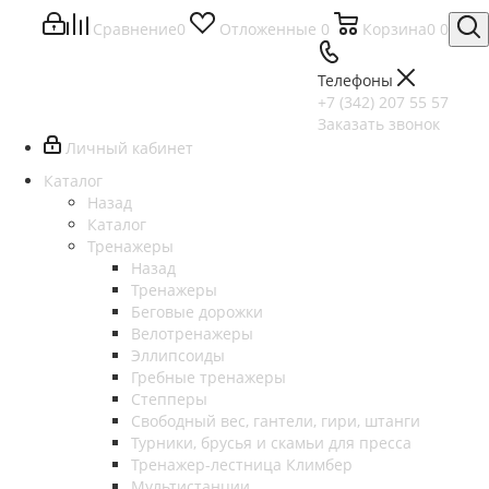
Сравнение
0
Отложенные
0
Корзина
0
0
Телефоны
+7 (342) 207 55 57
Заказать звонок
Личный кабинет
Каталог
Назад
Каталог
Тренажеры
Назад
Тренажеры
Беговые дорожки
Велотренажеры
Эллипсоиды
Гребные тренажеры
Степперы
Свободный вес, гантели, гири, штанги
Турники, брусья и скамьи для пресса
Тренажер-лестница Климбер
Мультистанции