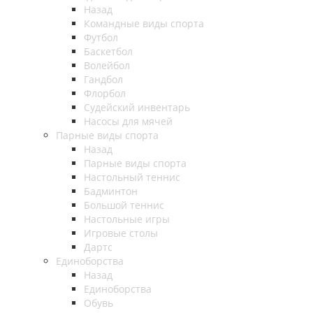
Назад
Командные виды спорта
Футбол
Баскетбол
Волейбол
Гандбол
Флорбол
Судейский инвентарь
Насосы для мячей
Парные виды спорта
Назад
Парные виды спорта
Настольный теннис
Бадминтон
Большой теннис
Настольные игры
Игровые столы
Дартс
Единоборства
Назад
Единоборства
Обувь