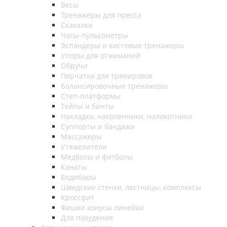
Весы
Тренажеры для пресса
Скакалки
Часы-пульсометры
Эспандеры и кистевые тренажеры
Упоры для отжиманий
Обручи
Перчатки для тренировок
Балансировочные тренажеры
Степ-платформы
Тейпы и бинты
Накладки, наколенники, налокотники
Суппорты и бандажи
Массажеры
Утяжелители
Медболы и фитболы
Канаты
Бодибары
Шведские стенки, лестницы, комплексы
Кроссфит
Фишки конусы линейки
Для похудения