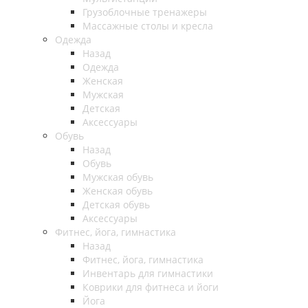
Грузоблочные тренажеры
Массажные столы и кресла
Одежда
Назад
Одежда
Женская
Мужская
Детская
Аксессуары
Обувь
Назад
Обувь
Мужская обувь
Женская обувь
Детская обувь
Аксессуары
Фитнес, йога, гимнастика
Назад
Фитнес, йога, гимнастика
Инвентарь для гимнастики
Коврики для фитнеса и йоги
Йога