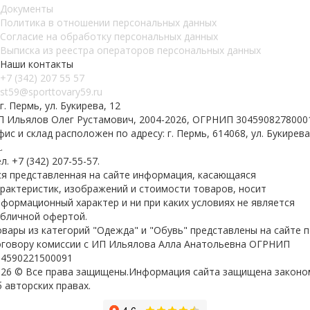
Документы
Политика в отношении персональных данных
Согласие на обработку персональных данных
Выписка из реестра операторов персональных данных
Наши контакты
+7 (342) 207 55 57
st59@sporttovary59.ru
г. Пермь, ул. Букирева, 12
П Ильялов Олег Рустамович, 2004-2026, ОГРНИП 3045908278000
ис и склад расположен по адресу: г. Пермь, 614068, ул. Букирева
.
л. +7 (342) 207-55-57.
ся представленная на сайте информация, касающаяся
арактеристик, изображений и стоимости товаров, носит
формационный характер и ни при каких условиях не является
убличной офертой.
вары из категорий "Одежда" и "Обувь" представлены на сайте 
оговору комиссии с ИП Ильялова Алла Анатольевна ОГРНИП
04590221500091
026 © Все права защищены.Информация сайта защищена законо
 авторских правах.