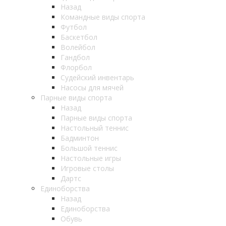
Назад
Командные виды спорта
Футбол
Баскетбол
Волейбол
Гандбол
Флорбол
Судейский инвентарь
Насосы для мячей
Парные виды спорта
Назад
Парные виды спорта
Настольный теннис
Бадминтон
Большой теннис
Настольные игры
Игровые столы
Дартс
Единоборства
Назад
Единоборства
Обувь