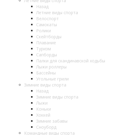
Летние виды спорта
Назад
Летние виды спорта
Велоспорт
Самокаты
Ролики
Скейтборды
Плавание
Туризм
Сапборды
Палки для скандинавской ходьбы
Лыжи роллеры
Бассейны
Угольные грили
Зимние виды спорта
Назад
Зимние виды спорта
Лыжи
Коньки
Хоккей
Зимние забавы
Сноуборд
Командные виды спорта