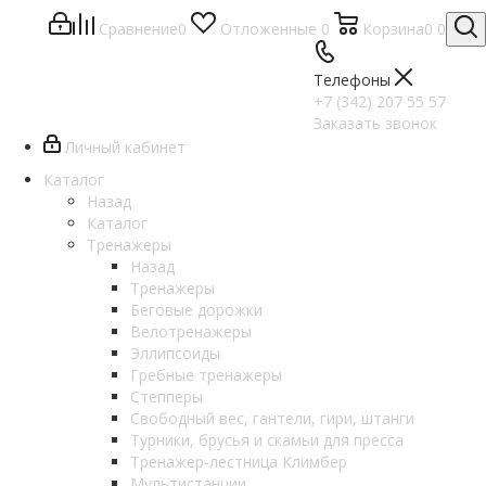
Сравнение
0
Отложенные
0
Корзина
0
0
Телефоны
+7 (342) 207 55 57
Заказать звонок
Личный кабинет
Каталог
Назад
Каталог
Тренажеры
Назад
Тренажеры
Беговые дорожки
Велотренажеры
Эллипсоиды
Гребные тренажеры
Степперы
Свободный вес, гантели, гири, штанги
Турники, брусья и скамьи для пресса
Тренажер-лестница Климбер
Мультистанции