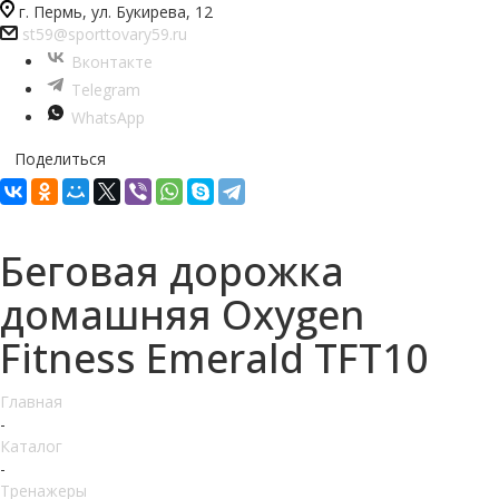
г. Пермь, ул. Букирева, 12
st59@sporttovary59.ru
Вконтакте
Telegram
WhatsApp
Поделиться
Беговая дорожка
домашняя Oxygen
Fitness Emerald TFT10
Главная
-
Каталог
-
Тренажеры