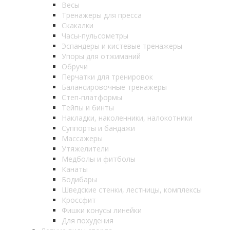
Весы
Тренажеры для пресса
Скакалки
Часы-пульсометры
Эспандеры и кистевые тренажеры
Упоры для отжиманий
Обручи
Перчатки для тренировок
Балансировочные тренажеры
Степ-платформы
Тейпы и бинты
Накладки, наколенники, налокотники
Суппорты и бандажи
Массажеры
Утяжелители
Медболы и фитболы
Канаты
Бодибары
Шведские стенки, лестницы, комплексы
Кроссфит
Фишки конусы линейки
Для похудения