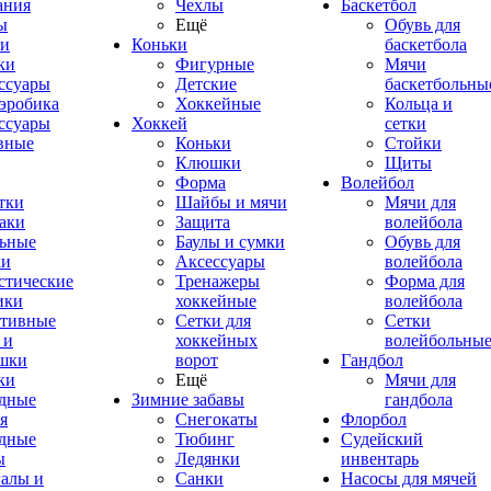
ания
Чехлы
Баскетбол
ы
Ещё
Обувь для
и
Коньки
баскетбола
ки
Фигурные
Мячи
ссуары
Детские
баскетбольны
эробика
Хоккейные
Кольца и
ссуары
Хоккей
сетки
вные
Коньки
Стойки
Клюшки
Щиты
Форма
Волейбол
тки
Шайбы и мячи
Мячи для
аки
Защита
волейбола
ьные
Баулы и сумки
Обувь для
ки
Аксессуары
волейбола
стические
Тренажеры
Форма для
ики
хоккейные
волейбола
тивные
Сетки для
Сетки
 и
хоккейных
волейбольны
шки
ворот
Гандбол
ки
Ещё
Мячи для
дные
Зимние забавы
гандбола
я
Снегокаты
Флорбол
дные
Тюбинг
Судейский
ы
Ледянки
инвентарь
алы и
Санки
Насосы для мячей