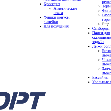
реше
Кроссфит
Терм
Атлетические
Фона
пояса
Газо
Фишки конусы
горе
линейки
Ещё
Для похудения
Сапборды
Палки для
скандинав
ходьбы
Лыжи рол
Боти
лыже
Чехл
лыже
Запч
лыже
Бассейны
Угольные 