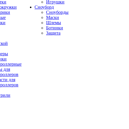
тки
Игрушки
окружки
Сноуборд
рики
Сноуборды
вые
Маски
лки
Шлемы
Ботинки
Защита
ской
леры
нки
роллерные
ы для
роллеров
асти для
роллеров
грили