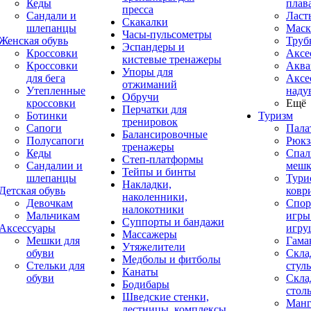
Кеды
плав
пресса
Сандали и
Ласт
Скакалки
шлепанцы
Маск
Часы-пульсометры
Женская обувь
Труб
Эспандеры и
Кроссовки
Аксе
кистевые тренажеры
Кроссовки
Аква
Упоры для
для бега
Аксе
отжиманий
Утепленные
наду
Обручи
кроссовки
Ещё
Перчатки для
Ботинки
Туризм
тренировок
Сапоги
Пала
Балансировочные
Полусапоги
Рюкз
тренажеры
Кеды
Спал
Степ-платформы
Сандалии и
меш
Тейпы и бинты
шлепанцы
Тури
Накладки,
Детская обувь
ковр
наколенники,
Девочкам
Спор
налокотники
Мальчикам
игры
Суппорты и бандажи
Аксессуары
игру
Массажеры
Мешки для
Гама
Утяжелители
обуви
Скла
Медболы и фитболы
Стельки для
стуль
Канаты
обуви
Скла
Бодибары
стол
Шведские стенки,
Манг
лестницы, комплексы