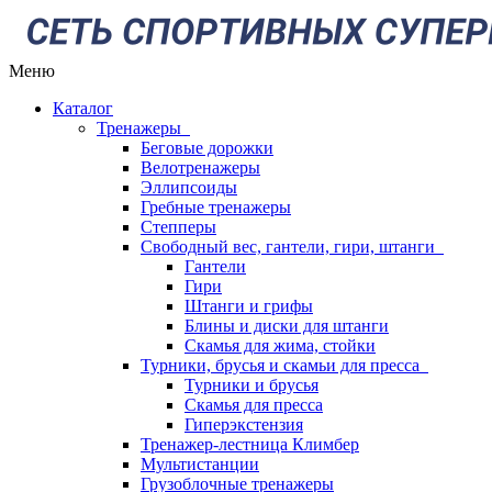
Меню
Каталог
Тренажеры
Беговые дорожки
Велотренажеры
Эллипсоиды
Гребные тренажеры
Степперы
Свободный вес, гантели, гири, штанги
Гантели
Гири
Штанги и грифы
Блины и диски для штанги
Скамья для жима, стойки
Турники, брусья и скамьи для пресса
Турники и брусья
Скамья для пресса
Гиперэкстензия
Тренажер-лестница Климбер
Мультистанции
Грузоблочные тренажеры