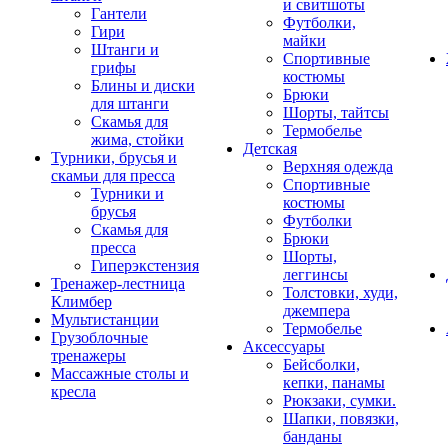
и свитшоты
Гантели
Футболки,
Гири
майки
Штанги и
Спортивные
грифы
костюмы
Блины и диски
Брюки
для штанги
Шорты, тайтсы
Скамья для
Термобелье
жима, стойки
Детская
Турники, брусья и
Верхняя одежда
скамьи для пресса
Спортивные
Турники и
костюмы
брусья
Футболки
Скамья для
Брюки
пресса
Шорты,
Гиперэкстензия
леггинсы
Тренажер-лестница
Толстовки, худи,
Климбер
джемпера
Мультистанции
Термобелье
Грузоблочные
Аксессуары
тренажеры
Бейсболки,
Массажные столы и
кепки, панамы
кресла
Рюкзаки, сумки.
Шапки, повязки,
банданы