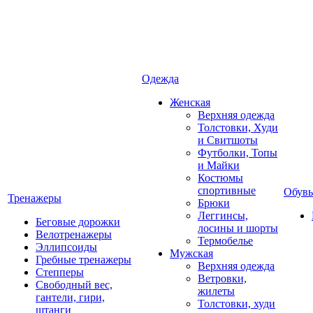
Одежда
Женская
Верхняя одежда
Толстовки, Худи
и Свитшоты
Футболки, Топы
и Майки
Костюмы
спортивные
Обувь
Тренажеры
Брюки
Леггинсы,
Беговые дорожки
лосины и шорты
Велотренажеры
Термобелье
Эллипсоиды
Мужская
Гребные тренажеры
Верхняя одежда
Степперы
Ветровки,
Свободный вес,
жилеты
гантели, гири,
Толстовки, худи
штанги