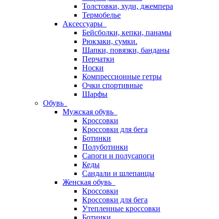
Толстовки, худи, джемпера
Термобелье
Аксессуары
Бейсболки, кепки, панамы
Рюкзаки, сумки.
Шапки, повязки, банданы
Перчатки
Носки
Компрессионные гетры
Очки спортивные
Шарфы
Обувь
Мужская обувь
Кроссовки
Кроссовки для бега
Ботинки
Полуботинки
Сапоги и полусапоги
Кеды
Сандали и шлепанцы
Женская обувь
Кроссовки
Кроссовки для бега
Утепленные кроссовки
Ботинки