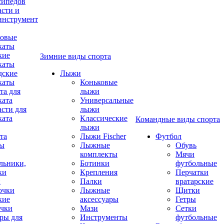
сипедов
асти и
инструмент
овые
каты
кие
Зимние виды спорта
каты
дские
Лыжи
каты
Коньковые
та для
лыжи
ката
Универсальные
асти для
лыжи
ката
Классические
Командные виды спорта
лыжи
та
Лыжи Fischer
Футбол
ды
Лыжные
Обувь
комплекты
Мячи
льники,
Ботинки
футбольные
ки
Крепления
Перчатки
и
Палки
вратарские
очки
Лыжные
Щитки
кие
аксессуары
Гетры
чки
Мази
Сетки
ры для
Инструменты
футбольные