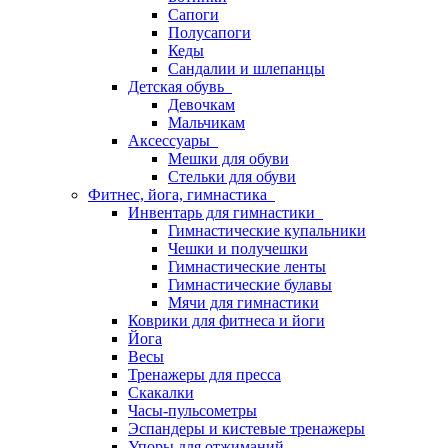
Сапоги
Полусапоги
Кеды
Сандалии и шлепанцы
Детская обувь
Девочкам
Мальчикам
Аксессуары
Мешки для обуви
Стельки для обуви
Фитнес, йога, гимнастика
Инвентарь для гимнастики
Гимнастические купальники
Чешки и получешки
Гимнастические ленты
Гимнастические булавы
Мячи для гимнастики
Коврики для фитнеса и йоги
Йога
Весы
Тренажеры для пресса
Скакалки
Часы-пульсометры
Эспандеры и кистевые тренажеры
Упоры для отжиманий