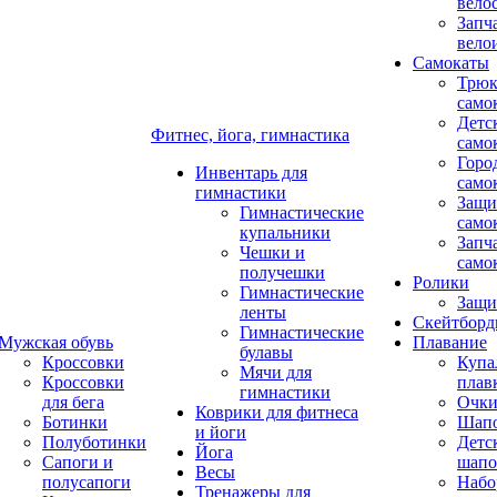
вело
Запч
вело
Самокаты
Трюк
само
Детс
Фитнес, йога, гимнастика
само
Горо
Инвентарь для
само
гимнастики
Защи
Гимнастические
само
купальники
Запч
Чешки и
само
получешки
Ролики
Гимнастические
Защи
ленты
Скейтбор
Гимнастические
Мужская обувь
Плавание
булавы
Кроссовки
Купа
Мячи для
Кроссовки
плав
гимнастики
для бега
Очк
Коврики для фитнеса
Ботинки
Шап
и йоги
Полуботинки
Детс
Йога
Сапоги и
шапо
Весы
полусапоги
Набо
Тренажеры для