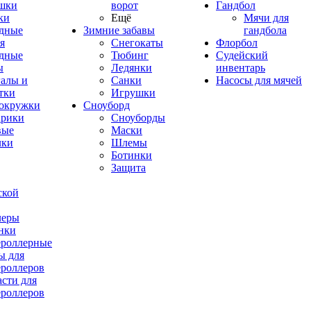
шки
ворот
Гандбол
ки
Ещё
Мячи для
дные
Зимние забавы
гандбола
я
Снегокаты
Флорбол
дные
Тюбинг
Судейский
ы
Ледянки
инвентарь
алы и
Санки
Насосы для мячей
тки
Игрушки
окружки
Сноуборд
рики
Сноуборды
вые
Маски
лки
Шлемы
Ботинки
Защита
ской
леры
нки
роллерные
ы для
роллеров
асти для
роллеров