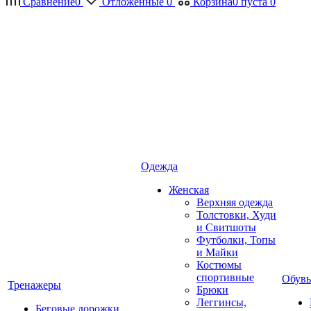
Сравнение
0
Отложенные
0
Корзина
0
пуста
0
Одежда
Женская
Верхняя одежда
Толстовки, Худи
и Свитшоты
Футболки, Топы
и Майки
Костюмы
спортивные
Обувь
Тренажеры
Брюки
Леггинсы,
Беговые дорожки