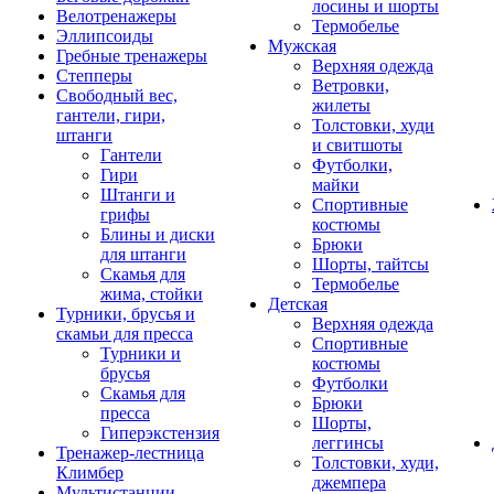
лосины и шорты
Велотренажеры
Термобелье
Эллипсоиды
Мужская
Гребные тренажеры
Верхняя одежда
Степперы
Ветровки,
Свободный вес,
жилеты
гантели, гири,
Толстовки, худи
штанги
и свитшоты
Гантели
Футболки,
Гири
майки
Штанги и
Спортивные
грифы
костюмы
Блины и диски
Брюки
для штанги
Шорты, тайтсы
Скамья для
Термобелье
жима, стойки
Детская
Турники, брусья и
Верхняя одежда
скамьи для пресса
Спортивные
Турники и
костюмы
брусья
Футболки
Скамья для
Брюки
пресса
Шорты,
Гиперэкстензия
леггинсы
Тренажер-лестница
Толстовки, худи,
Климбер
джемпера
Мультистанции