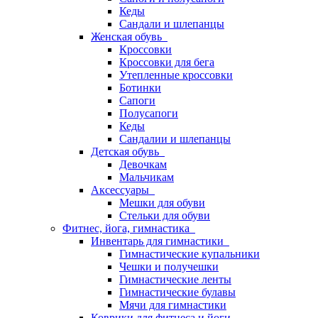
Кеды
Сандали и шлепанцы
Женская обувь
Кроссовки
Кроссовки для бега
Утепленные кроссовки
Ботинки
Сапоги
Полусапоги
Кеды
Сандалии и шлепанцы
Детская обувь
Девочкам
Мальчикам
Аксессуары
Мешки для обуви
Стельки для обуви
Фитнес, йога, гимнастика
Инвентарь для гимнастики
Гимнастические купальники
Чешки и получешки
Гимнастические ленты
Гимнастические булавы
Мячи для гимнастики
Коврики для фитнеса и йоги