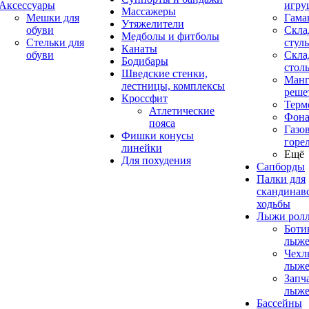
Аксессуары
игру
Массажеры
Мешки для
Гама
Утяжелители
обуви
Скла
Медболы и фитболы
Стельки для
стуль
Канаты
обуви
Скла
Бодибары
стол
Шведские стенки,
Манг
лестницы, комплексы
реше
Кроссфит
Терм
Атлетические
Фона
пояса
Газо
Фишки конусы
горе
линейки
Ещё
Для похудения
Сапборды
Палки для
скандинав
ходьбы
Лыжи рол
Боти
лыже
Чехл
лыже
Запч
лыже
Бассейны