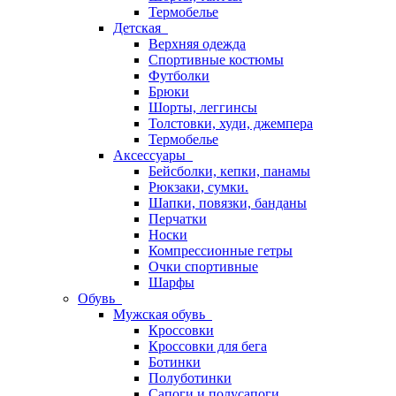
Термобелье
Детская
Верхняя одежда
Спортивные костюмы
Футболки
Брюки
Шорты, леггинсы
Толстовки, худи, джемпера
Термобелье
Аксессуары
Бейсболки, кепки, панамы
Рюкзаки, сумки.
Шапки, повязки, банданы
Перчатки
Носки
Компрессионные гетры
Очки спортивные
Шарфы
Обувь
Мужская обувь
Кроссовки
Кроссовки для бега
Ботинки
Полуботинки
Сапоги и полусапоги