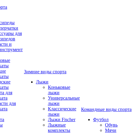
орта
сипеды
перчатки
ссуары для
сипедов
асти и
инструмент
овые
каты
кие
Зимние виды спорта
каты
дские
Лыжи
каты
Коньковые
та для
лыжи
ката
Универсальные
асти для
лыжи
ката
Классические
Командные виды спорта
лыжи
та
Лыжи Fischer
Футбол
ды
Лыжные
Обувь
комплекты
Мячи