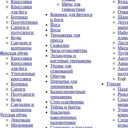
Кроссовки
Купа
Мячи для
Кроссовки
плав
гимнастики
для бега
Очк
Коврики для фитнеса
Ботинки
Шап
и йоги
Полуботинки
Детс
Йога
Сапоги и
шапо
Весы
полусапоги
Набо
Тренажеры для
Кеды
плав
пресса
Сандали и
Ласт
Скакалки
шлепанцы
Маск
Часы-пульсометры
Женская обувь
Труб
Эспандеры и
Кроссовки
Аксе
кистевые тренажеры
Кроссовки
Аква
Упоры для
для бега
Аксе
отжиманий
Утепленные
наду
Обручи
кроссовки
Ещё
Перчатки для
Ботинки
Туризм
тренировок
Сапоги
Пала
Балансировочные
Полусапоги
Рюкз
тренажеры
Кеды
Спал
Степ-платформы
Сандалии и
меш
Тейпы и бинты
шлепанцы
Тури
Накладки,
Детская обувь
ковр
наколенники,
Девочкам
Спор
налокотники
Мальчикам
игры
Суппорты и бандажи