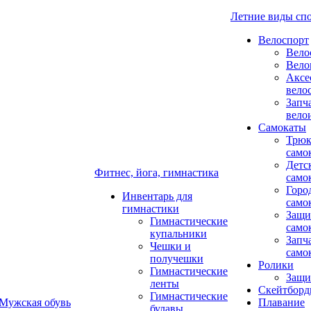
Летние виды сп
Велоспорт
Вело
Вело
Аксе
вело
Запч
вело
Самокаты
Трюк
само
Детс
Фитнес, йога, гимнастика
само
Горо
Инвентарь для
само
гимнастики
Защи
Гимнастические
само
купальники
Запч
Чешки и
само
получешки
Ролики
Гимнастические
Защи
ленты
Скейтбор
Гимнастические
Мужская обувь
Плавание
булавы