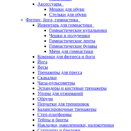
Аксессуары
Мешки для обуви
Стельки для обуви
Фитнес, йога, гимнастика
Инвентарь для гимнастики
Гимнастические купальники
Чешки и получешки
Гимнастические ленты
Гимнастические булавы
Мячи для гимнастики
Коврики для фитнеса и йоги
Йога
Весы
Тренажеры для пресса
Скакалки
Часы-пульсометры
Эспандеры и кистевые тренажеры
Упоры для отжиманий
Обручи
Перчатки для тренировок
Балансировочные тренажеры
Степ-платформы
Тейпы и бинты
Накладки, наколенники, налокотники
Суппорты и бандажи