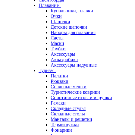
Плавание
Купальники, плавки
Очки
Шапочки
Детские шапочки
Наборы для плавания
Ласты
Маски
Трубки
Аксессуары
Акваэробика
Аксессуары надувные
Туризм
Палатки
Рюкзаки
Спальные мешки
Туристические коврики
Спортивные игры и игрушки
Гамаки
Складные стулья
Складные столы
Мангалы и решетки
Термокружки
Фонарики