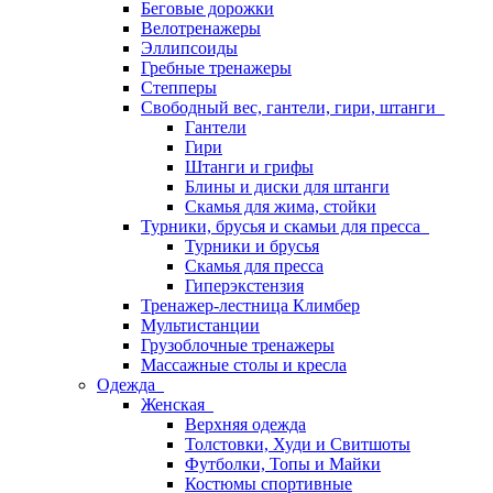
Беговые дорожки
Велотренажеры
Эллипсоиды
Гребные тренажеры
Степперы
Свободный вес, гантели, гири, штанги
Гантели
Гири
Штанги и грифы
Блины и диски для штанги
Скамья для жима, стойки
Турники, брусья и скамьи для пресса
Турники и брусья
Скамья для пресса
Гиперэкстензия
Тренажер-лестница Климбер
Мультистанции
Грузоблочные тренажеры
Массажные столы и кресла
Одежда
Женская
Верхняя одежда
Толстовки, Худи и Свитшоты
Футболки, Топы и Майки
Костюмы спортивные