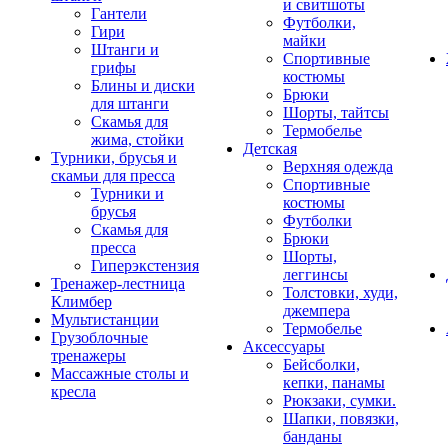
и свитшоты
Гантели
Футболки,
Гири
майки
Штанги и
Спортивные
грифы
костюмы
Блины и диски
Брюки
для штанги
Шорты, тайтсы
Скамья для
Термобелье
жима, стойки
Детская
Турники, брусья и
Верхняя одежда
скамьи для пресса
Спортивные
Турники и
костюмы
брусья
Футболки
Скамья для
Брюки
пресса
Шорты,
Гиперэкстензия
леггинсы
Тренажер-лестница
Толстовки, худи,
Климбер
джемпера
Мультистанции
Термобелье
Грузоблочные
Аксессуары
тренажеры
Бейсболки,
Массажные столы и
кепки, панамы
кресла
Рюкзаки, сумки.
Шапки, повязки,
банданы