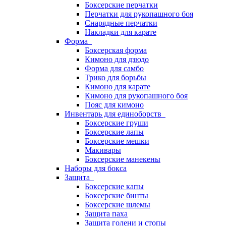
Боксерские перчатки
Перчатки для рукопашного боя
Снарядные перчатки
Накладки для карате
Форма
Боксерская форма
Кимоно для дзюдо
Форма для самбо
Трико для борьбы
Кимоно для карате
Кимоно для рукопашного боя
Пояс для кимоно
Инвентарь для единоборств
Боксерские груши
Боксерские лапы
Боксерские мешки
Макивары
Боксерские манекены
Наборы для бокса
Защита
Боксерские капы
Боксерские бинты
Боксерские шлемы
Защита паха
Защита голени и стопы