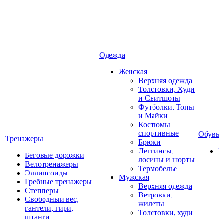
Одежда
Женская
Верхняя одежда
Толстовки, Худи
и Свитшоты
Футболки, Топы
и Майки
Костюмы
спортивные
Обувь
Тренажеры
Брюки
Леггинсы,
Беговые дорожки
лосины и шорты
Велотренажеры
Термобелье
Эллипсоиды
Мужская
Гребные тренажеры
Верхняя одежда
Степперы
Ветровки,
Свободный вес,
жилеты
гантели, гири,
Толстовки, худи
штанги