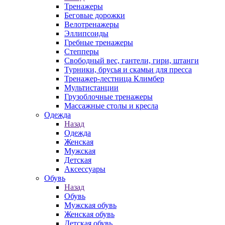
Тренажеры
Беговые дорожки
Велотренажеры
Эллипсоиды
Гребные тренажеры
Степперы
Свободный вес, гантели, гири, штанги
Турники, брусья и скамьи для пресса
Тренажер-лестница Климбер
Мультистанции
Грузоблочные тренажеры
Массажные столы и кресла
Одежда
Назад
Одежда
Женская
Мужская
Детская
Аксессуары
Обувь
Назад
Обувь
Мужская обувь
Женская обувь
Детская обувь