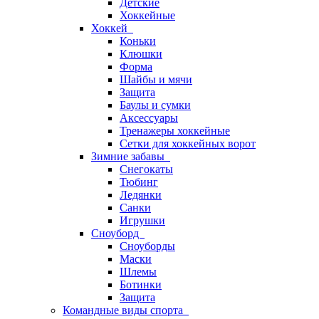
Детские
Хоккейные
Хоккей
Коньки
Клюшки
Форма
Шайбы и мячи
Защита
Баулы и сумки
Аксессуары
Тренажеры хоккейные
Сетки для хоккейных ворот
Зимние забавы
Снегокаты
Тюбинг
Ледянки
Санки
Игрушки
Сноуборд
Сноуборды
Маски
Шлемы
Ботинки
Защита
Командные виды спорта