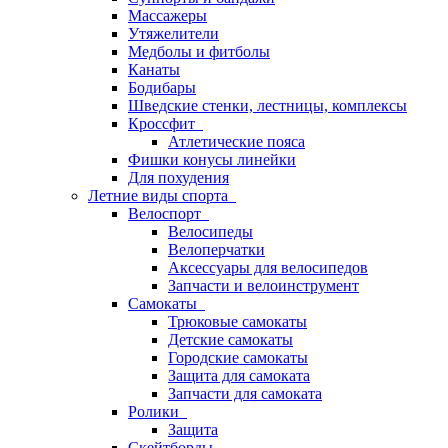
Массажеры
Утяжелители
Медболы и фитболы
Канаты
Бодибары
Шведские стенки, лестницы, комплексы
Кроссфит
Атлетические пояса
Фишки конусы линейки
Для похудения
Летние виды спорта
Велоспорт
Велосипеды
Велоперчатки
Аксессуары для велосипедов
Запчасти и велоинструмент
Самокаты
Трюковые самокаты
Детские самокаты
Городские самокаты
Защита для самоката
Запчасти для самоката
Ролики
Защита
Скейтборды