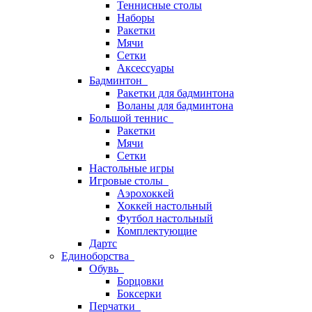
Теннисные столы
Наборы
Ракетки
Мячи
Сетки
Аксессуары
Бадминтон
Ракетки для бадминтона
Воланы для бадминтона
Большой теннис
Ракетки
Мячи
Сетки
Настольные игры
Игровые столы
Аэрохоккей
Хоккей настольный
Футбол настольный
Комплектующие
Дартс
Единоборства
Обувь
Борцовки
Боксерки
Перчатки