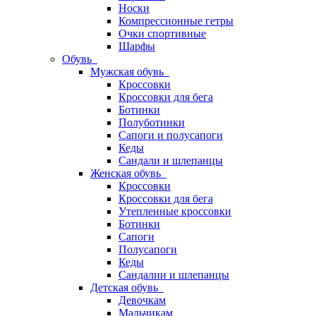
Носки
Компрессионные гетры
Очки спортивные
Шарфы
Обувь
Мужская обувь
Кроссовки
Кроссовки для бега
Ботинки
Полуботинки
Сапоги и полусапоги
Кеды
Сандали и шлепанцы
Женская обувь
Кроссовки
Кроссовки для бега
Утепленные кроссовки
Ботинки
Сапоги
Полусапоги
Кеды
Сандалии и шлепанцы
Детская обувь
Девочкам
Мальчикам