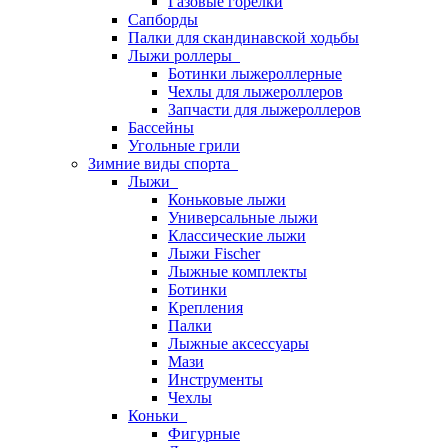
Газовые горелки
Сапборды
Палки для скандинавской ходьбы
Лыжи роллеры
Ботинки лыжероллерные
Чехлы для лыжероллеров
Запчасти для лыжероллеров
Бассейны
Угольные грили
Зимние виды спорта
Лыжи
Коньковые лыжи
Универсальные лыжи
Классические лыжи
Лыжи Fischer
Лыжные комплекты
Ботинки
Крепления
Палки
Лыжные аксессуары
Мази
Инструменты
Чехлы
Коньки
Фигурные