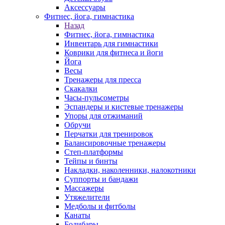
Аксессуары
Фитнес, йога, гимнастика
Назад
Фитнес, йога, гимнастика
Инвентарь для гимнастики
Коврики для фитнеса и йоги
Йога
Весы
Тренажеры для пресса
Скакалки
Часы-пульсометры
Эспандеры и кистевые тренажеры
Упоры для отжиманий
Обручи
Перчатки для тренировок
Балансировочные тренажеры
Степ-платформы
Тейпы и бинты
Накладки, наколенники, налокотники
Суппорты и бандажи
Массажеры
Утяжелители
Медболы и фитболы
Канаты
Бодибары