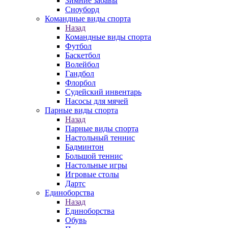
Зимние забавы
Сноуборд
Командные виды спорта
Назад
Командные виды спорта
Футбол
Баскетбол
Волейбол
Гандбол
Флорбол
Судейский инвентарь
Насосы для мячей
Парные виды спорта
Назад
Парные виды спорта
Настольный теннис
Бадминтон
Большой теннис
Настольные игры
Игровые столы
Дартс
Единоборства
Назад
Единоборства
Обувь