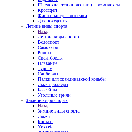
Шведские стенки, лестницы, комплексы
Кроссфит
Фишки конусы линейки
Для похудения
Летние виды спорта
Назад
Летние виды спорта
Велоспорт
Самокаты
Ролики
Скейтборды
Плавание
Туризм
Сапборды
Палки для скандинавской ходьбы
Лыжи роллеры
Бассейны
Угольные грили
Зимние виды спорта
Назад
Зимние виды спорта
Лыжи
Коньки
Хоккей