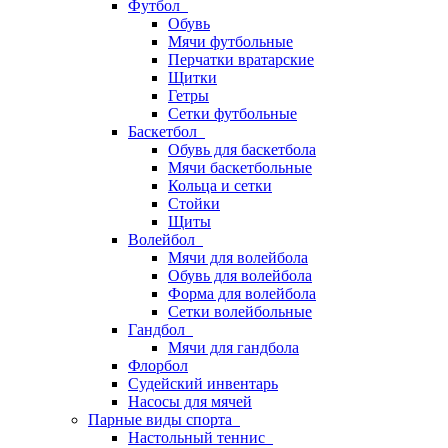
Футбол
Обувь
Мячи футбольные
Перчатки вратарские
Щитки
Гетры
Сетки футбольные
Баскетбол
Обувь для баскетбола
Мячи баскетбольные
Кольца и сетки
Стойки
Щиты
Волейбол
Мячи для волейбола
Обувь для волейбола
Форма для волейбола
Сетки волейбольные
Гандбол
Мячи для гандбола
Флорбол
Судейский инвентарь
Насосы для мячей
Парные виды спорта
Настольный теннис