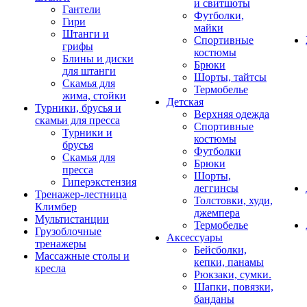
и свитшоты
Гантели
Футболки,
Гири
майки
Штанги и
Спортивные
грифы
костюмы
Блины и диски
Брюки
для штанги
Шорты, тайтсы
Скамья для
Термобелье
жима, стойки
Детская
Турники, брусья и
Верхняя одежда
скамьи для пресса
Спортивные
Турники и
костюмы
брусья
Футболки
Скамья для
Брюки
пресса
Шорты,
Гиперэкстензия
леггинсы
Тренажер-лестница
Толстовки, худи,
Климбер
джемпера
Мультистанции
Термобелье
Грузоблочные
Аксессуары
тренажеры
Бейсболки,
Массажные столы и
кепки, панамы
кресла
Рюкзаки, сумки.
Шапки, повязки,
банданы