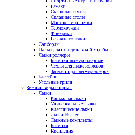
Спортивные игры и игрушки
Гамаки
Складные стулья
Складные столы
Мангалы и решетки
Термокружки
Фонарики
Газовые горелки
Сапборды
Палки для скандинавской ходьбы
Лыжи роллеры
Ботинки лыжероллерные
Чехлы для лыжероллеров
Запчасти для лыжероллеров
Бассейны
Угольные грили
Зимние виды спорта
Лыжи
Коньковые лыжи
Универсальные лыжи
Классические лыжи
Лыжи Fischer
Лыжные комплекты
Ботинки
Крепления