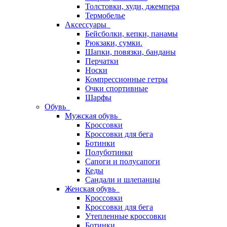
Толстовки, худи, джемпера
Термобелье
Аксессуары
Бейсболки, кепки, панамы
Рюкзаки, сумки.
Шапки, повязки, банданы
Перчатки
Носки
Компрессионные гетры
Очки спортивные
Шарфы
Обувь
Мужская обувь
Кроссовки
Кроссовки для бега
Ботинки
Полуботинки
Сапоги и полусапоги
Кеды
Сандали и шлепанцы
Женская обувь
Кроссовки
Кроссовки для бега
Утепленные кроссовки
Ботинки