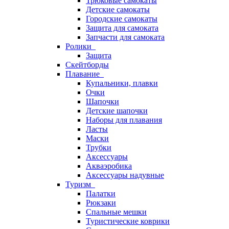
Трюковые самокаты
Детские самокаты
Городские самокаты
Защита для самоката
Запчасти для самоката
Ролики
Защита
Скейтборды
Плавание
Купальники, плавки
Очки
Шапочки
Детские шапочки
Наборы для плавания
Ласты
Маски
Трубки
Аксессуары
Акваэробика
Аксессуары надувные
Туризм
Палатки
Рюкзаки
Спальные мешки
Туристические коврики