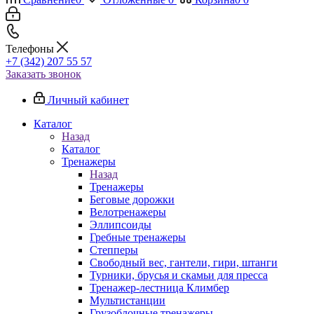
Телефоны
+7 (342) 207 55 57
Заказать звонок
Личный кабинет
Каталог
Назад
Каталог
Тренажеры
Назад
Тренажеры
Беговые дорожки
Велотренажеры
Эллипсоиды
Гребные тренажеры
Степперы
Свободный вес, гантели, гири, штанги
Турники, брусья и скамьи для пресса
Тренажер-лестница Климбер
Мультистанции
Грузоблочные тренажеры