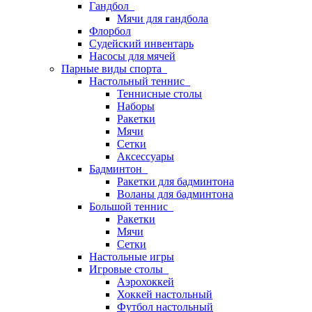
Гандбол
Мячи для гандбола
Флорбол
Судейский инвентарь
Насосы для мячей
Парные виды спорта
Настольный теннис
Теннисные столы
Наборы
Ракетки
Мячи
Сетки
Аксессуары
Бадминтон
Ракетки для бадминтона
Воланы для бадминтона
Большой теннис
Ракетки
Мячи
Сетки
Настольные игры
Игровые столы
Аэрохоккей
Хоккей настольный
Футбол настольный