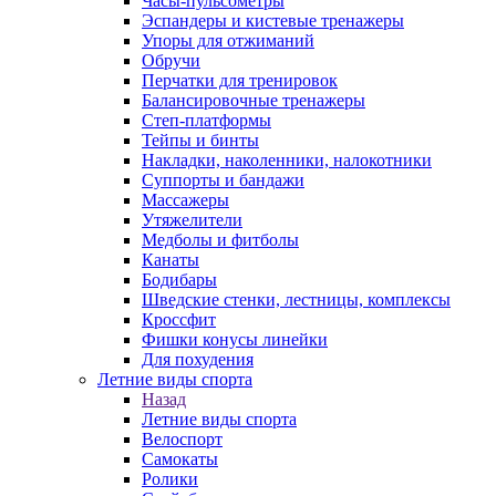
Часы-пульсометры
Эспандеры и кистевые тренажеры
Упоры для отжиманий
Обручи
Перчатки для тренировок
Балансировочные тренажеры
Степ-платформы
Тейпы и бинты
Накладки, наколенники, налокотники
Суппорты и бандажи
Массажеры
Утяжелители
Медболы и фитболы
Канаты
Бодибары
Шведские стенки, лестницы, комплексы
Кроссфит
Фишки конусы линейки
Для похудения
Летние виды спорта
Назад
Летние виды спорта
Велоспорт
Самокаты
Ролики