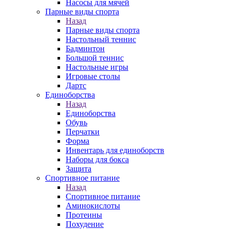
Насосы для мячей
Парные виды спорта
Назад
Парные виды спорта
Настольный теннис
Бадминтон
Большой теннис
Настольные игры
Игровые столы
Дартс
Единоборства
Назад
Единоборства
Обувь
Перчатки
Форма
Инвентарь для единоборств
Наборы для бокса
Защита
Спортивное питание
Назад
Спортивное питание
Аминокислоты
Протеины
Похудение