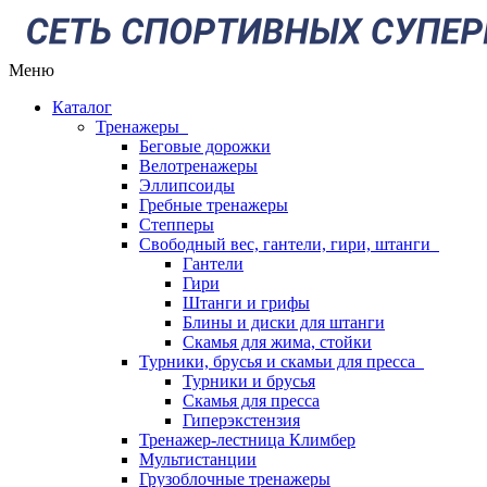
Меню
Каталог
Тренажеры
Беговые дорожки
Велотренажеры
Эллипсоиды
Гребные тренажеры
Степперы
Свободный вес, гантели, гири, штанги
Гантели
Гири
Штанги и грифы
Блины и диски для штанги
Скамья для жима, стойки
Турники, брусья и скамьи для пресса
Турники и брусья
Скамья для пресса
Гиперэкстензия
Тренажер-лестница Климбер
Мультистанции
Грузоблочные тренажеры