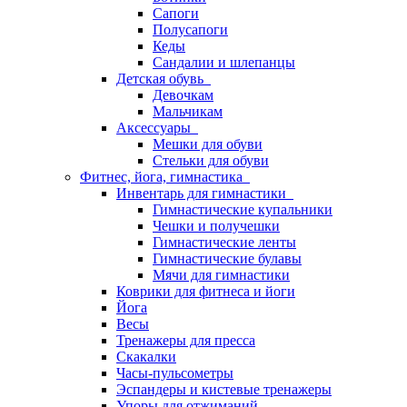
Сапоги
Полусапоги
Кеды
Сандалии и шлепанцы
Детская обувь
Девочкам
Мальчикам
Аксессуары
Мешки для обуви
Стельки для обуви
Фитнес, йога, гимнастика
Инвентарь для гимнастики
Гимнастические купальники
Чешки и получешки
Гимнастические ленты
Гимнастические булавы
Мячи для гимнастики
Коврики для фитнеса и йоги
Йога
Весы
Тренажеры для пресса
Скакалки
Часы-пульсометры
Эспандеры и кистевые тренажеры
Упоры для отжиманий