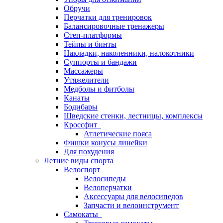
Обручи
Перчатки для тренировок
Балансировочные тренажеры
Степ-платформы
Тейпы и бинты
Накладки, наколенники, налокотники
Суппорты и бандажи
Массажеры
Утяжелители
Медболы и фитболы
Канаты
Бодибары
Шведские стенки, лестницы, комплексы
Кроссфит
Атлетические пояса
Фишки конусы линейки
Для похудения
Летние виды спорта
Велоспорт
Велосипеды
Велоперчатки
Аксессуары для велосипедов
Запчасти и велоинструмент
Самокаты