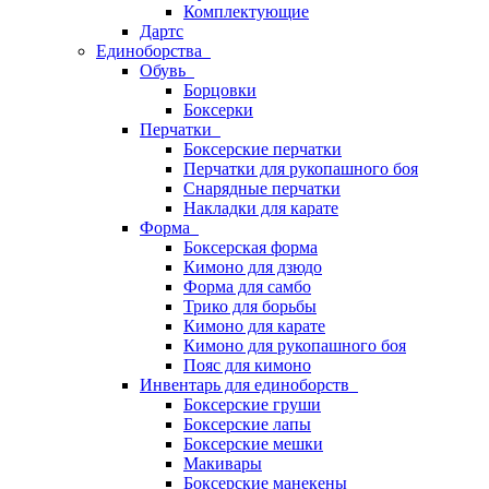
Комплектующие
Дартс
Единоборства
Обувь
Борцовки
Боксерки
Перчатки
Боксерские перчатки
Перчатки для рукопашного боя
Снарядные перчатки
Накладки для карате
Форма
Боксерская форма
Кимоно для дзюдо
Форма для самбо
Трико для борьбы
Кимоно для карате
Кимоно для рукопашного боя
Пояс для кимоно
Инвентарь для единоборств
Боксерские груши
Боксерские лапы
Боксерские мешки
Макивары
Боксерские манекены