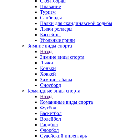
Скейтборды
Плавание
Туризм
Сапборды
Палки для скандинавской ходьбы
Лыжи роллеры
Бассейны
Угольные грили
Зимние виды спорта
Назад
Зимние виды спорта
Лыжи
Коньки
Хоккей
Зимние забавы
Сноуборд
Командные виды спорта
Назад
Командные виды спорта
Футбол
Баскетбол
Волейбол
Гандбол
Флорбол
Судейский инвентарь