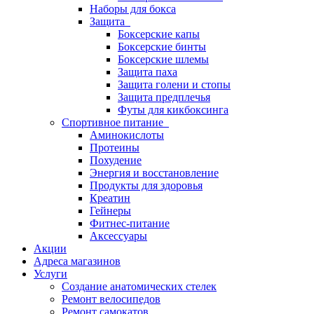
Наборы для бокса
Защита
Боксерские капы
Боксерские бинты
Боксерские шлемы
Защита паха
Защита голени и стопы
Защита предплечья
Футы для кикбоксинга
Спортивное питание
Аминокислоты
Протеины
Похудение
Энергия и восстановление
Продукты для здоровья
Креатин
Гейнеры
Фитнес-питание
Аксессуары
Акции
Адреса магазинов
Услуги
Создание анатомических стелек
Ремонт велосипедов
Ремонт самокатов