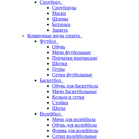
Сноуборд
Сноуборды
Маски
Шлемы
Ботинки
Защита
Командные виды спорта
Футбол
Обувь
Мячи футбольные
Перчатки вратарские
Щитки
Гетры
Сетки футбольные
Баскетбол
Обувь для баскетбола
Мячи баскетбольные
Кольца и сетки
Стойки
Щиты
Волейбол
Мячи для волейбола
Обувь для волейбола
Форма для волейбола
Сетки волейбольные