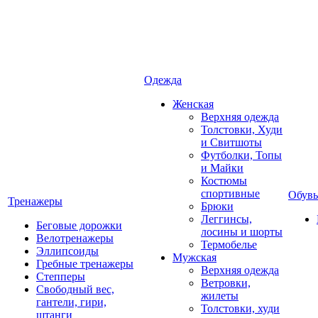
Одежда
Женская
Верхняя одежда
Толстовки, Худи
и Свитшоты
Футболки, Топы
и Майки
Костюмы
спортивные
Обувь
Тренажеры
Брюки
Леггинсы,
Беговые дорожки
лосины и шорты
Велотренажеры
Термобелье
Эллипсоиды
Мужская
Гребные тренажеры
Верхняя одежда
Степперы
Ветровки,
Свободный вес,
жилеты
гантели, гири,
Толстовки, худи
штанги