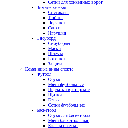
Сетки для хоккейных ворот
Зимние забавы
Снегокаты
Тюбинг
Ледянки
Санки
Игрушки
Сноуборд
Сноуборды
Маски
Шлемы
Ботинки
Защита
Командные виды спорта
Футбол
Обувь
Мячи футбольные
Перчатки вратарские
Щитки
Гетры
Сетки футбольные
Баскетбол
Обувь для баскетбола
Мячи баскетбольные
Кольца и сетки