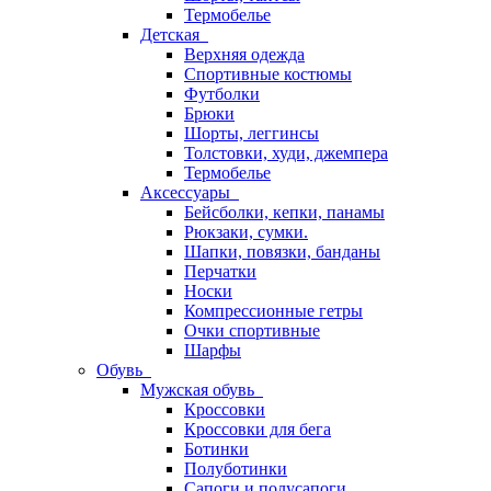
Термобелье
Детская
Верхняя одежда
Спортивные костюмы
Футболки
Брюки
Шорты, леггинсы
Толстовки, худи, джемпера
Термобелье
Аксессуары
Бейсболки, кепки, панамы
Рюкзаки, сумки.
Шапки, повязки, банданы
Перчатки
Носки
Компрессионные гетры
Очки спортивные
Шарфы
Обувь
Мужская обувь
Кроссовки
Кроссовки для бега
Ботинки
Полуботинки
Сапоги и полусапоги