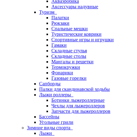
Акваэробика
Аксессуары надувные
Туризм
Палатки
Рюкзаки
Спальные мешки
Туристические коврики
Спортивные игры и игрушки
Гамаки
Складные стулья
Складные столы
Мангалы и решетки
Термокружки
Фонарики
Газовые горелки
Сапборды
Палки для скандинавской ходьбы
Лыжи роллеры
Ботинки лыжероллерные
Чехлы для лыжероллеров
Запчасти для лыжероллеров
Бассейны
Угольные грили
Зимние виды спорта
Лыжи