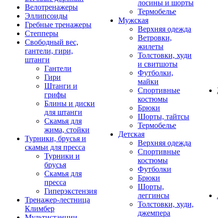
лосины и шорты
Велотренажеры
Термобелье
Эллипсоиды
Мужская
Гребные тренажеры
Верхняя одежда
Степперы
Ветровки,
Свободный вес,
жилеты
гантели, гири,
Толстовки, худи
штанги
и свитшоты
Гантели
Футболки,
Гири
майки
Штанги и
Спортивные
грифы
костюмы
Блины и диски
Брюки
для штанги
Шорты, тайтсы
Скамья для
Термобелье
жима, стойки
Детская
Турники, брусья и
Верхняя одежда
скамьи для пресса
Спортивные
Турники и
костюмы
брусья
Футболки
Скамья для
Брюки
пресса
Шорты,
Гиперэкстензия
леггинсы
Тренажер-лестница
Толстовки, худи,
Климбер
джемпера
Мультистанции