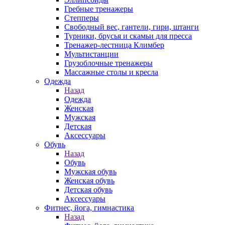
Гребные тренажеры
Степперы
Свободный вес, гантели, гири, штанги
Турники, брусья и скамьи для пресса
Тренажер-лестница Климбер
Мультистанции
Грузоблочные тренажеры
Массажные столы и кресла
Одежда
Назад
Одежда
Женская
Мужская
Детская
Аксессуары
Обувь
Назад
Обувь
Мужская обувь
Женская обувь
Детская обувь
Аксессуары
Фитнес, йога, гимнастика
Назад