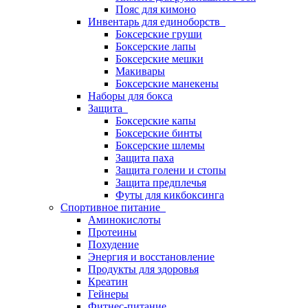
Пояс для кимоно
Инвентарь для единоборств
Боксерские груши
Боксерские лапы
Боксерские мешки
Макивары
Боксерские манекены
Наборы для бокса
Защита
Боксерские капы
Боксерские бинты
Боксерские шлемы
Защита паха
Защита голени и стопы
Защита предплечья
Футы для кикбоксинга
Спортивное питание
Аминокислоты
Протеины
Похудение
Энергия и восстановление
Продукты для здоровья
Креатин
Гейнеры
Фитнес-питание