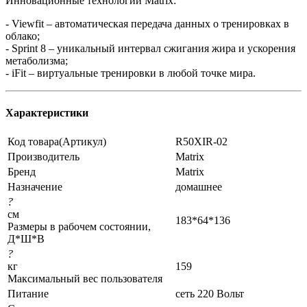
Инновационные технологии Matrix:
- Viewfit – автоматическая передача данных о тренировках в
облако;
- Sprint 8 – уникальный интервал сжигания жира и ускорения
метаболизма;
- iFit – виртуальные тренировки в любой точке мира.
Характеристики
Код товара(Артикул)
R50XIR-02
Производитель
Matrix
Бренд
Matrix
Назначение
домашнее
?
см
183*64*136
Размеры в рабочем состоянии,
Д*Ш*В
?
кг
159
Максимальный вес пользователя
Питание
сеть 220 Вольт