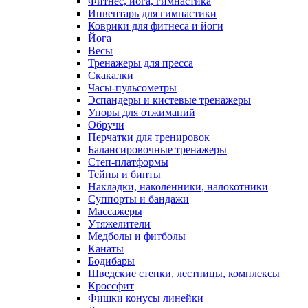
Фитнес, йога, гимнастика
Инвентарь для гимнастики
Коврики для фитнеса и йоги
Йога
Весы
Тренажеры для пресса
Скакалки
Часы-пульсометры
Эспандеры и кистевые тренажеры
Упоры для отжиманий
Обручи
Перчатки для тренировок
Балансировочные тренажеры
Степ-платформы
Тейпы и бинты
Накладки, наколенники, налокотники
Суппорты и бандажи
Массажеры
Утяжелители
Медболы и фитболы
Канаты
Бодибары
Шведские стенки, лестницы, комплексы
Кроссфит
Фишки конусы линейки