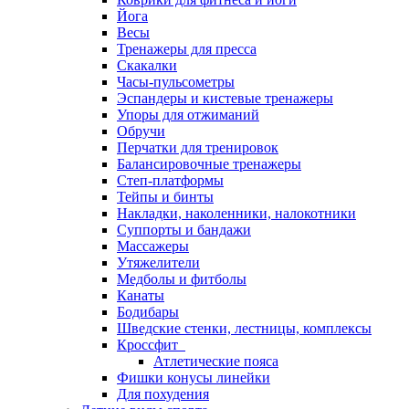
Йога
Весы
Тренажеры для пресса
Скакалки
Часы-пульсометры
Эспандеры и кистевые тренажеры
Упоры для отжиманий
Обручи
Перчатки для тренировок
Балансировочные тренажеры
Степ-платформы
Тейпы и бинты
Накладки, наколенники, налокотники
Суппорты и бандажи
Массажеры
Утяжелители
Медболы и фитболы
Канаты
Бодибары
Шведские стенки, лестницы, комплексы
Кроссфит
Атлетические пояса
Фишки конусы линейки
Для похудения