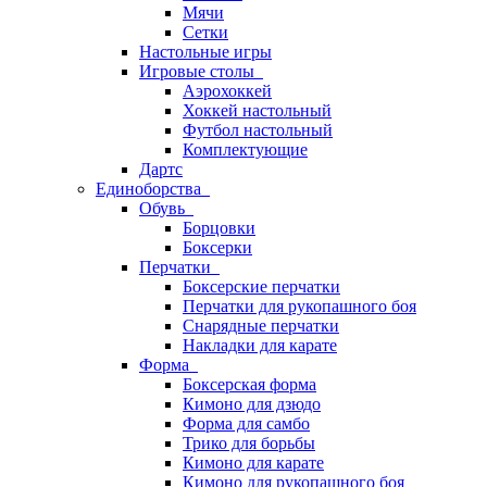
Мячи
Сетки
Настольные игры
Игровые столы
Аэрохоккей
Хоккей настольный
Футбол настольный
Комплектующие
Дартс
Единоборства
Обувь
Борцовки
Боксерки
Перчатки
Боксерские перчатки
Перчатки для рукопашного боя
Снарядные перчатки
Накладки для карате
Форма
Боксерская форма
Кимоно для дзюдо
Форма для самбо
Трико для борьбы
Кимоно для карате
Кимоно для рукопашного боя