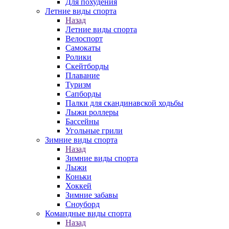
Для похудения
Летние виды спорта
Назад
Летние виды спорта
Велоспорт
Самокаты
Ролики
Скейтборды
Плавание
Туризм
Сапборды
Палки для скандинавской ходьбы
Лыжи роллеры
Бассейны
Угольные грили
Зимние виды спорта
Назад
Зимние виды спорта
Лыжи
Коньки
Хоккей
Зимние забавы
Сноуборд
Командные виды спорта
Назад