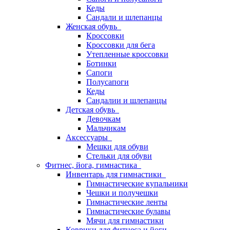
Кеды
Сандали и шлепанцы
Женская обувь
Кроссовки
Кроссовки для бега
Утепленные кроссовки
Ботинки
Сапоги
Полусапоги
Кеды
Сандалии и шлепанцы
Детская обувь
Девочкам
Мальчикам
Аксессуары
Мешки для обуви
Стельки для обуви
Фитнес, йога, гимнастика
Инвентарь для гимнастики
Гимнастические купальники
Чешки и получешки
Гимнастические ленты
Гимнастические булавы
Мячи для гимнастики
Коврики для фитнеса и йоги