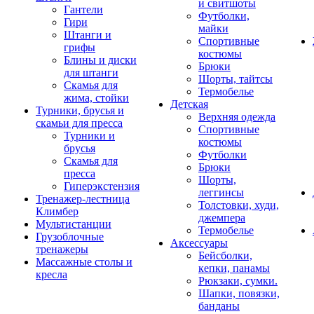
и свитшоты
Гантели
Футболки,
Гири
майки
Штанги и
Спортивные
грифы
костюмы
Блины и диски
Брюки
для штанги
Шорты, тайтсы
Скамья для
Термобелье
жима, стойки
Детская
Турники, брусья и
Верхняя одежда
скамьи для пресса
Спортивные
Турники и
костюмы
брусья
Футболки
Скамья для
Брюки
пресса
Шорты,
Гиперэкстензия
леггинсы
Тренажер-лестница
Толстовки, худи,
Климбер
джемпера
Мультистанции
Термобелье
Грузоблочные
Аксессуары
тренажеры
Бейсболки,
Массажные столы и
кепки, панамы
кресла
Рюкзаки, сумки.
Шапки, повязки,
банданы