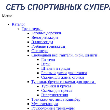
Меню
Каталог
Тренажеры
Беговые дорожки
Велотренажеры
Эллипсоиды
Гребные тренажеры
Степперы
Свободный вес, гантели, гири, штанги
Гантели
Гири
Штанги и грифы
Блины и диски для штанги
Скамья для жима, стойки
Турники, брусья и скамьи для пресса
Турники и брусья
Скамья для пресса
Гиперэкстензия
Тренажер-лестница Климбер
Мультистанции
Грузоблочные тренажеры