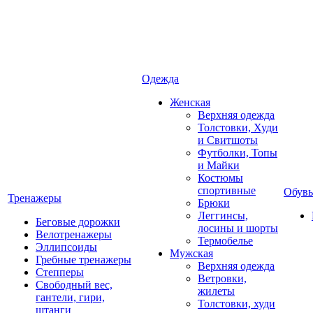
Одежда
Женская
Верхняя одежда
Толстовки, Худи
и Свитшоты
Футболки, Топы
и Майки
Костюмы
спортивные
Обувь
Тренажеры
Брюки
Леггинсы,
Беговые дорожки
лосины и шорты
Велотренажеры
Термобелье
Эллипсоиды
Мужская
Гребные тренажеры
Верхняя одежда
Степперы
Ветровки,
Свободный вес,
жилеты
гантели, гири,
Толстовки, худи
штанги