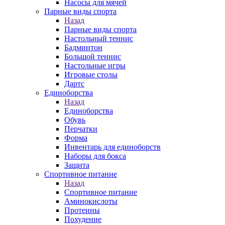
Насосы для мячей
Парные виды спорта
Назад
Парные виды спорта
Настольный теннис
Бадминтон
Большой теннис
Настольные игры
Игровые столы
Дартс
Единоборства
Назад
Единоборства
Обувь
Перчатки
Форма
Инвентарь для единоборств
Наборы для бокса
Защита
Спортивное питание
Назад
Спортивное питание
Аминокислоты
Протеины
Похудение