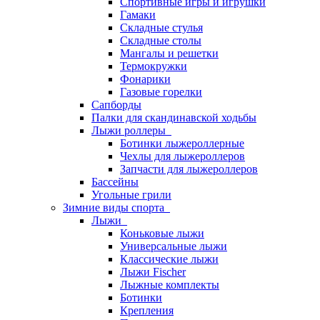
Спортивные игры и игрушки
Гамаки
Складные стулья
Складные столы
Мангалы и решетки
Термокружки
Фонарики
Газовые горелки
Сапборды
Палки для скандинавской ходьбы
Лыжи роллеры
Ботинки лыжероллерные
Чехлы для лыжероллеров
Запчасти для лыжероллеров
Бассейны
Угольные грили
Зимние виды спорта
Лыжи
Коньковые лыжи
Универсальные лыжи
Классические лыжи
Лыжи Fischer
Лыжные комплекты
Ботинки
Крепления