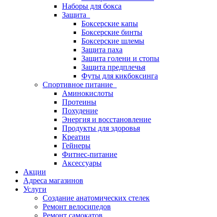
Наборы для бокса
Защита
Боксерские капы
Боксерские бинты
Боксерские шлемы
Защита паха
Защита голени и стопы
Защита предплечья
Футы для кикбоксинга
Спортивное питание
Аминокислоты
Протеины
Похудение
Энергия и восстановление
Продукты для здоровья
Креатин
Гейнеры
Фитнес-питание
Аксессуары
Акции
Адреса магазинов
Услуги
Создание анатомических стелек
Ремонт велосипедов
Ремонт самокатов