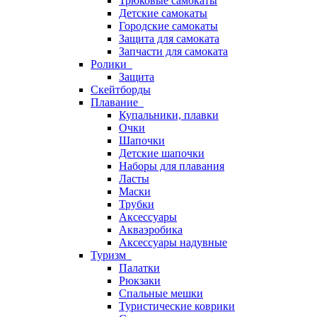
Трюковые самокаты
Детские самокаты
Городские самокаты
Защита для самоката
Запчасти для самоката
Ролики
Защита
Скейтборды
Плавание
Купальники, плавки
Очки
Шапочки
Детские шапочки
Наборы для плавания
Ласты
Маски
Трубки
Аксессуары
Акваэробика
Аксессуары надувные
Туризм
Палатки
Рюкзаки
Спальные мешки
Туристические коврики