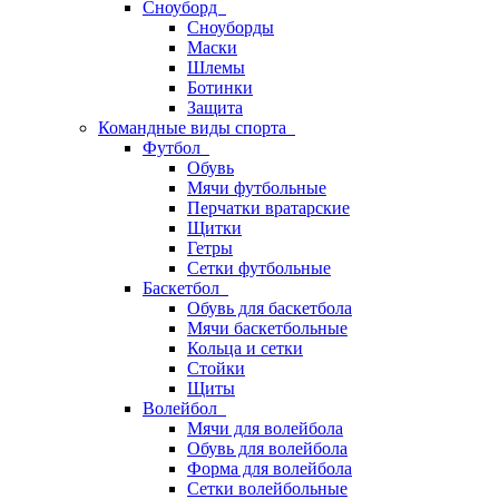
Сноуборд
Сноуборды
Маски
Шлемы
Ботинки
Защита
Командные виды спорта
Футбол
Обувь
Мячи футбольные
Перчатки вратарские
Щитки
Гетры
Сетки футбольные
Баскетбол
Обувь для баскетбола
Мячи баскетбольные
Кольца и сетки
Стойки
Щиты
Волейбол
Мячи для волейбола
Обувь для волейбола
Форма для волейбола
Сетки волейбольные