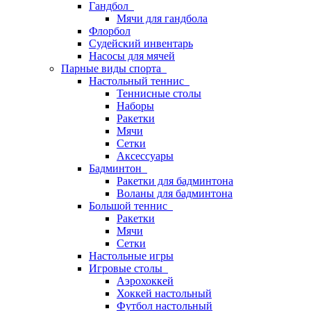
Гандбол
Мячи для гандбола
Флорбол
Судейский инвентарь
Насосы для мячей
Парные виды спорта
Настольный теннис
Теннисные столы
Наборы
Ракетки
Мячи
Сетки
Аксессуары
Бадминтон
Ракетки для бадминтона
Воланы для бадминтона
Большой теннис
Ракетки
Мячи
Сетки
Настольные игры
Игровые столы
Аэрохоккей
Хоккей настольный
Футбол настольный