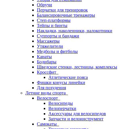
Обручи
Перчатки для тренировок
Балансировочные тренажеры
Степ-платформы
Тейпы и бинты
Накладки, наколенники, налокотники
Суппорты и бандажи
Массажеры
Утяжелители
Медболы и фитболы
Канаты
Бодибары
Шведские стенки, лестницы, комплексы
Кроссфит
Атлетические пояса
Фишки конусы линейки
Для похудения
Летние виды спорта
Велоспорт
Велосипеды
Велоперчатки
Аксессуары для велосипедов
Запчасти и велоинструмент
Самокаты