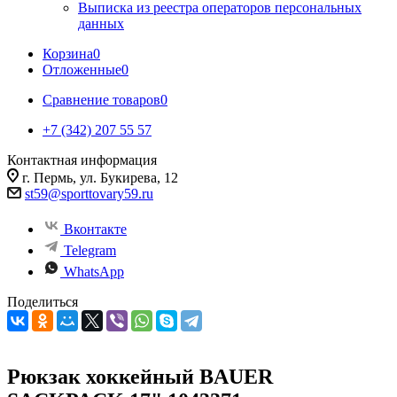
Выписка из реестра операторов персональных
данных
Корзина
0
Отложенные
0
Сравнение товаров
0
+7 (342) 207 55 57
Контактная информация
г. Пермь, ул. Букирева, 12
st59@sporttovary59.ru
Вконтакте
Telegram
WhatsApp
Поделиться
Рюкзак хоккейный BAUER