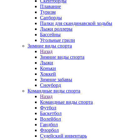
Скейтборды
Плавание
Туризм
Сапборды
Палки для скандинавской ходьбы
Лыжи роллеры
Бассейны
Угольные грили
Зимние виды спорта
Назад
Зимние виды спорта
Лыжи
Коньки
Хоккей
Зимние забавы
Сноуборд
Командные виды спорта
Назад
Командные виды спорта
Футбол
Баскетбол
Волейбол
Гандбол
Флорбол
Судейский инвентарь