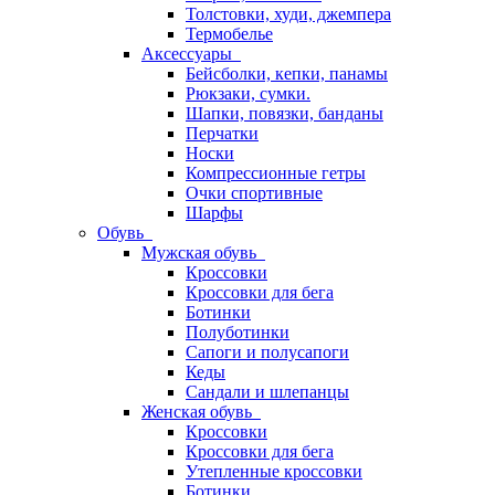
Толстовки, худи, джемпера
Термобелье
Аксессуары
Бейсболки, кепки, панамы
Рюкзаки, сумки.
Шапки, повязки, банданы
Перчатки
Носки
Компрессионные гетры
Очки спортивные
Шарфы
Обувь
Мужская обувь
Кроссовки
Кроссовки для бега
Ботинки
Полуботинки
Сапоги и полусапоги
Кеды
Сандали и шлепанцы
Женская обувь
Кроссовки
Кроссовки для бега
Утепленные кроссовки
Ботинки