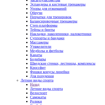
Часы-пульсометры
Эспандеры и кистевые тренажеры
Упоры для отжиманий
Обручи
Перчатки для тренировок
Балансировочные тренажеры
Степ-платформы
Тейпы и бинты
Накладки, наколенники, налокотники
Суппорты и бандажи
Массажеры
Утяжелители
Медболы и фитболы
Канаты
Бодибары
Шведские стенки, лестницы, комплексы
Кроссфит
Фишки конусы линейки
Для похудения
Летние виды спорта
Назад
Летние виды спорта
Велоспорт
Самокаты
Ролики