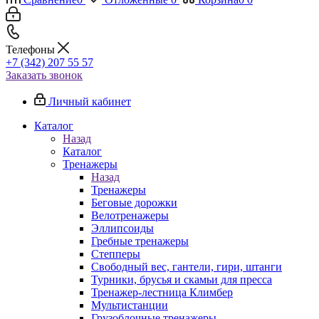
Телефоны
+7 (342) 207 55 57
Заказать звонок
Личный кабинет
Каталог
Назад
Каталог
Тренажеры
Назад
Тренажеры
Беговые дорожки
Велотренажеры
Эллипсоиды
Гребные тренажеры
Степперы
Свободный вес, гантели, гири, штанги
Турники, брусья и скамьи для пресса
Тренажер-лестница Климбер
Мультистанции
Грузоблочные тренажеры