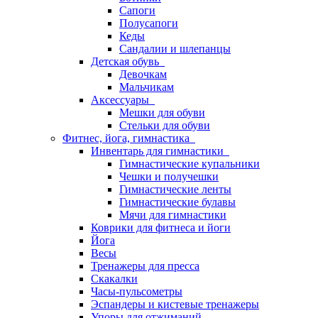
Сапоги
Полусапоги
Кеды
Сандалии и шлепанцы
Детская обувь
Девочкам
Мальчикам
Аксессуары
Мешки для обуви
Стельки для обуви
Фитнес, йога, гимнастика
Инвентарь для гимнастики
Гимнастические купальники
Чешки и получешки
Гимнастические ленты
Гимнастические булавы
Мячи для гимнастики
Коврики для фитнеса и йоги
Йога
Весы
Тренажеры для пресса
Скакалки
Часы-пульсометры
Эспандеры и кистевые тренажеры
Упоры для отжиманий