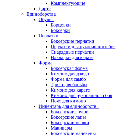
Комплектующие
Дартс
Единоборства
Обувь
Борцовки
Боксерки
Перчатки
Боксерские перчатки
Перчатки для рукопашного боя
Снарядные перчатки
Накладки для карате
Форма
Боксерская форма
Кимоно для дзюдо
Форма для самбо
Трико для борьбы
Кимоно для карате
Кимоно для рукопашного боя
Пояс для кимоно
Инвентарь для единоборств
Боксерские груши
Боксерские лапы
Боксерские мешки
Макивары
Боксерские манекены