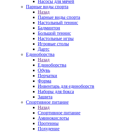
Насосы для мячей
Парные виды спорта
Назад
Парные виды спорта
Настольный теннис
Бадминтон
Большой теннис
Настольные игры
Игровые столы
Дартс
Единоборства
Назад
Единоборства
Обувь
Перчатки
Форма
Инвентарь для единоборств
Наборы для бокса
Защита
Спортивное питание
Назад
Спортивное питание
Аминокислоты
Протеины
Похудение