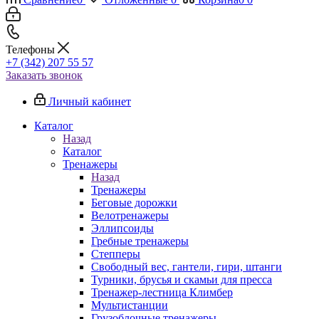
Телефоны
+7 (342) 207 55 57
Заказать звонок
Личный кабинет
Каталог
Назад
Каталог
Тренажеры
Назад
Тренажеры
Беговые дорожки
Велотренажеры
Эллипсоиды
Гребные тренажеры
Степперы
Свободный вес, гантели, гири, штанги
Турники, брусья и скамьи для пресса
Тренажер-лестница Климбер
Мультистанции
Грузоблочные тренажеры