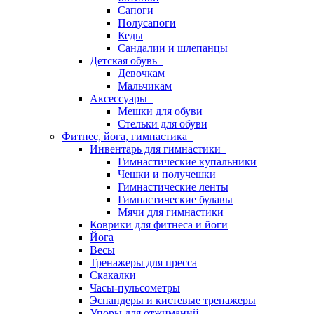
Сапоги
Полусапоги
Кеды
Сандалии и шлепанцы
Детская обувь
Девочкам
Мальчикам
Аксессуары
Мешки для обуви
Стельки для обуви
Фитнес, йога, гимнастика
Инвентарь для гимнастики
Гимнастические купальники
Чешки и получешки
Гимнастические ленты
Гимнастические булавы
Мячи для гимнастики
Коврики для фитнеса и йоги
Йога
Весы
Тренажеры для пресса
Скакалки
Часы-пульсометры
Эспандеры и кистевые тренажеры
Упоры для отжиманий