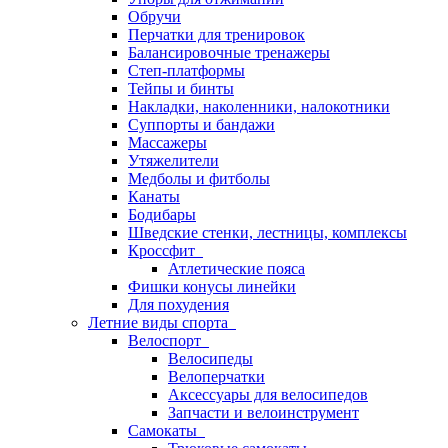
Обручи
Перчатки для тренировок
Балансировочные тренажеры
Степ-платформы
Тейпы и бинты
Накладки, наколенники, налокотники
Суппорты и бандажи
Массажеры
Утяжелители
Медболы и фитболы
Канаты
Бодибары
Шведские стенки, лестницы, комплексы
Кроссфит
Атлетические пояса
Фишки конусы линейки
Для похудения
Летние виды спорта
Велоспорт
Велосипеды
Велоперчатки
Аксессуары для велосипедов
Запчасти и велоинструмент
Самокаты