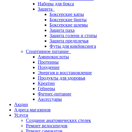
Наборы для бокса
Защита
Боксерские капы
Боксерские бинты
Боксерские шлемы
Защита паха
Защита голени и стопы
Защита предплечья
Футы для кикбоксинга
Спортивное питание
Аминокислоты
Протеины
Похудение
Энергия и восстановление
Продукты для здоровья
Креатин
Гейнеры
Фитнес-питание
Аксессуары
Акции
Адреса магазинов
Услуги
Создание анатомических стелек
Ремонт велосипедов
Ремонт самокатов