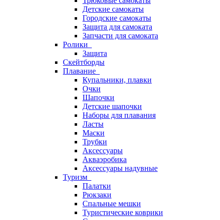
Трюковые самокаты
Детские самокаты
Городские самокаты
Защита для самоката
Запчасти для самоката
Ролики
Защита
Скейтборды
Плавание
Купальники, плавки
Очки
Шапочки
Детские шапочки
Наборы для плавания
Ласты
Маски
Трубки
Аксессуары
Акваэробика
Аксессуары надувные
Туризм
Палатки
Рюкзаки
Спальные мешки
Туристические коврики