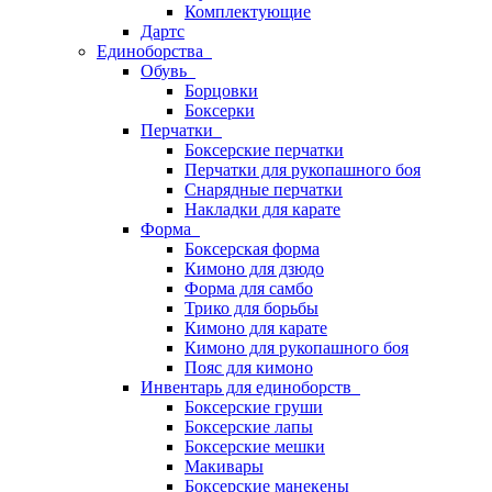
Комплектующие
Дартс
Единоборства
Обувь
Борцовки
Боксерки
Перчатки
Боксерские перчатки
Перчатки для рукопашного боя
Снарядные перчатки
Накладки для карате
Форма
Боксерская форма
Кимоно для дзюдо
Форма для самбо
Трико для борьбы
Кимоно для карате
Кимоно для рукопашного боя
Пояс для кимоно
Инвентарь для единоборств
Боксерские груши
Боксерские лапы
Боксерские мешки
Макивары
Боксерские манекены