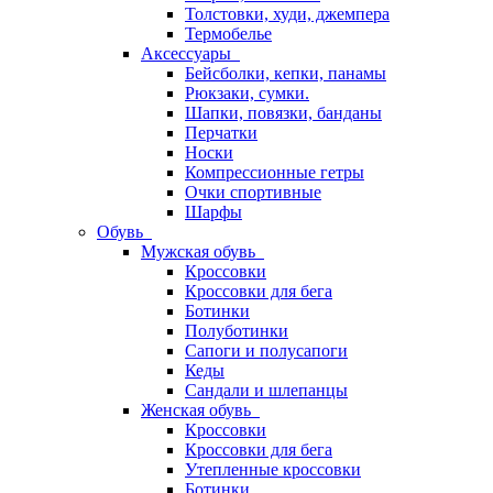
Толстовки, худи, джемпера
Термобелье
Аксессуары
Бейсболки, кепки, панамы
Рюкзаки, сумки.
Шапки, повязки, банданы
Перчатки
Носки
Компрессионные гетры
Очки спортивные
Шарфы
Обувь
Мужская обувь
Кроссовки
Кроссовки для бега
Ботинки
Полуботинки
Сапоги и полусапоги
Кеды
Сандали и шлепанцы
Женская обувь
Кроссовки
Кроссовки для бега
Утепленные кроссовки
Ботинки