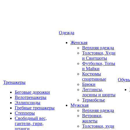
Одежда
Женская
Верхняя одежда
Толстовки, Худи
и Свитшоты
Футболки, Топы
и Майки
Костюмы
спортивные
Обувь
Тренажеры
Брюки
Леггинсы,
Беговые дорожки
лосины и шорты
Велотренажеры
Термобелье
Эллипсоиды
Мужская
Гребные тренажеры
Верхняя одежда
Степперы
Ветровки,
Свободный вес,
жилеты
гантели, гири,
Толстовки, худи
штанги