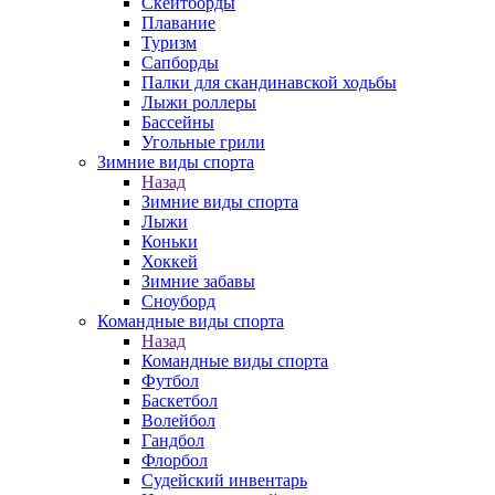
Скейтборды
Плавание
Туризм
Сапборды
Палки для скандинавской ходьбы
Лыжи роллеры
Бассейны
Угольные грили
Зимние виды спорта
Назад
Зимние виды спорта
Лыжи
Коньки
Хоккей
Зимние забавы
Сноуборд
Командные виды спорта
Назад
Командные виды спорта
Футбол
Баскетбол
Волейбол
Гандбол
Флорбол
Судейский инвентарь