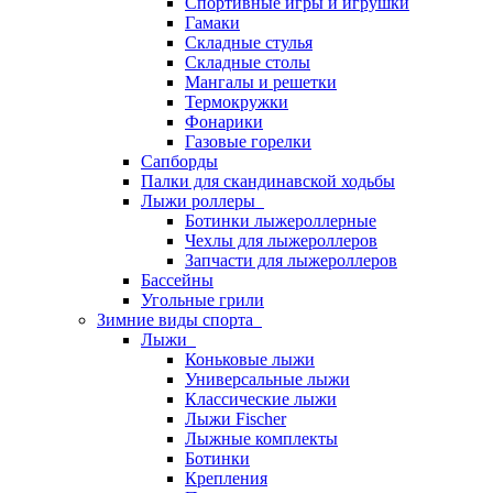
Спортивные игры и игрушки
Гамаки
Складные стулья
Складные столы
Мангалы и решетки
Термокружки
Фонарики
Газовые горелки
Сапборды
Палки для скандинавской ходьбы
Лыжи роллеры
Ботинки лыжероллерные
Чехлы для лыжероллеров
Запчасти для лыжероллеров
Бассейны
Угольные грили
Зимние виды спорта
Лыжи
Коньковые лыжи
Универсальные лыжи
Классические лыжи
Лыжи Fischer
Лыжные комплекты
Ботинки
Крепления