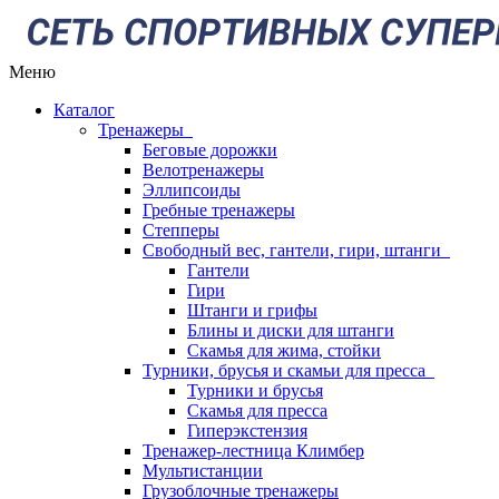
Меню
Каталог
Тренажеры
Беговые дорожки
Велотренажеры
Эллипсоиды
Гребные тренажеры
Степперы
Свободный вес, гантели, гири, штанги
Гантели
Гири
Штанги и грифы
Блины и диски для штанги
Скамья для жима, стойки
Турники, брусья и скамьи для пресса
Турники и брусья
Скамья для пресса
Гиперэкстензия
Тренажер-лестница Климбер
Мультистанции
Грузоблочные тренажеры