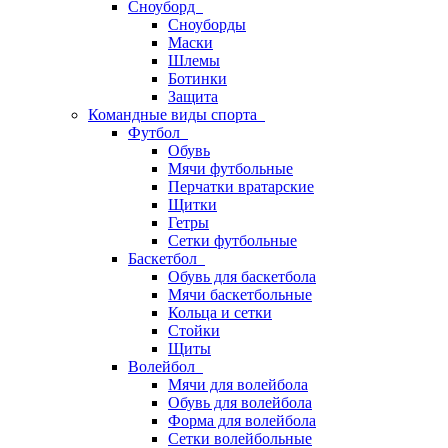
Сноуборд
Сноуборды
Маски
Шлемы
Ботинки
Защита
Командные виды спорта
Футбол
Обувь
Мячи футбольные
Перчатки вратарские
Щитки
Гетры
Сетки футбольные
Баскетбол
Обувь для баскетбола
Мячи баскетбольные
Кольца и сетки
Стойки
Щиты
Волейбол
Мячи для волейбола
Обувь для волейбола
Форма для волейбола
Сетки волейбольные