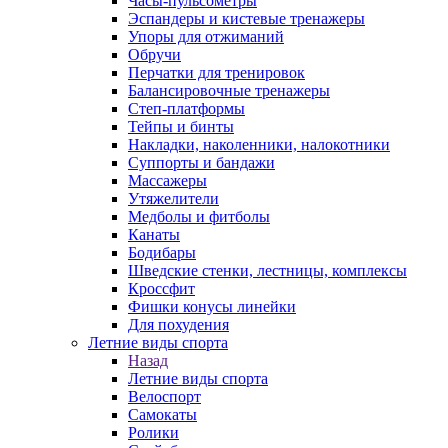
Часы-пульсометры
Эспандеры и кистевые тренажеры
Упоры для отжиманий
Обручи
Перчатки для тренировок
Балансировочные тренажеры
Степ-платформы
Тейпы и бинты
Накладки, наколенники, налокотники
Суппорты и бандажи
Массажеры
Утяжелители
Медболы и фитболы
Канаты
Бодибары
Шведские стенки, лестницы, комплексы
Кроссфит
Фишки конусы линейки
Для похудения
Летние виды спорта
Назад
Летние виды спорта
Велоспорт
Самокаты
Ролики