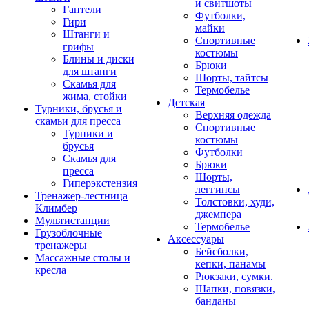
и свитшоты
Гантели
Футболки,
Гири
майки
Штанги и
Спортивные
грифы
костюмы
Блины и диски
Брюки
для штанги
Шорты, тайтсы
Скамья для
Термобелье
жима, стойки
Детская
Турники, брусья и
Верхняя одежда
скамьи для пресса
Спортивные
Турники и
костюмы
брусья
Футболки
Скамья для
Брюки
пресса
Шорты,
Гиперэкстензия
леггинсы
Тренажер-лестница
Толстовки, худи,
Климбер
джемпера
Мультистанции
Термобелье
Грузоблочные
Аксессуары
тренажеры
Бейсболки,
Массажные столы и
кепки, панамы
кресла
Рюкзаки, сумки.
Шапки, повязки,
банданы