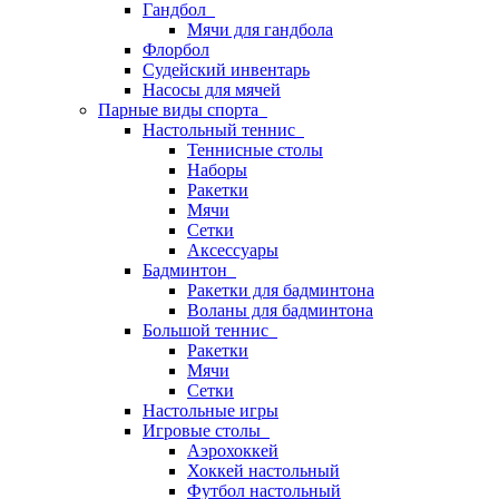
Гандбол
Мячи для гандбола
Флорбол
Судейский инвентарь
Насосы для мячей
Парные виды спорта
Настольный теннис
Теннисные столы
Наборы
Ракетки
Мячи
Сетки
Аксессуары
Бадминтон
Ракетки для бадминтона
Воланы для бадминтона
Большой теннис
Ракетки
Мячи
Сетки
Настольные игры
Игровые столы
Аэрохоккей
Хоккей настольный
Футбол настольный