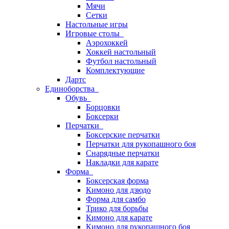
Мячи
Сетки
Настольные игры
Игровые столы
Аэрохоккей
Хоккей настольный
Футбол настольный
Комплектующие
Дартс
Единоборства
Обувь
Борцовки
Боксерки
Перчатки
Боксерские перчатки
Перчатки для рукопашного боя
Снарядные перчатки
Накладки для карате
Форма
Боксерская форма
Кимоно для дзюдо
Форма для самбо
Трико для борьбы
Кимоно для карате
Кимоно для рукопашного боя