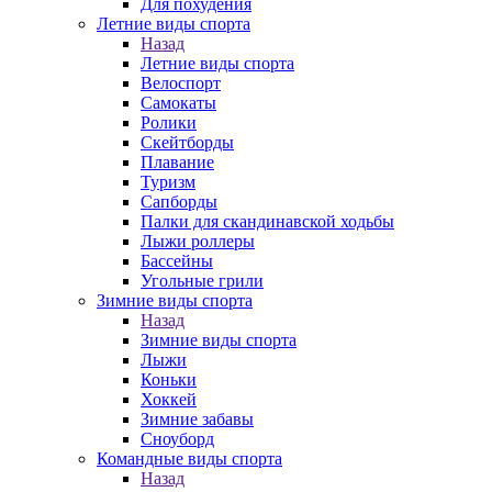
Для похудения
Летние виды спорта
Назад
Летние виды спорта
Велоспорт
Самокаты
Ролики
Скейтборды
Плавание
Туризм
Сапборды
Палки для скандинавской ходьбы
Лыжи роллеры
Бассейны
Угольные грили
Зимние виды спорта
Назад
Зимние виды спорта
Лыжи
Коньки
Хоккей
Зимние забавы
Сноуборд
Командные виды спорта
Назад