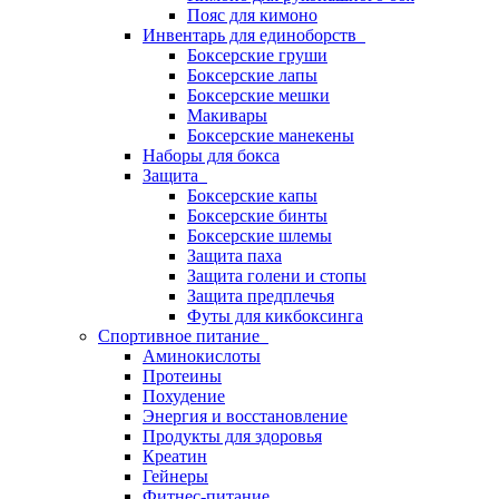
Пояс для кимоно
Инвентарь для единоборств
Боксерские груши
Боксерские лапы
Боксерские мешки
Макивары
Боксерские манекены
Наборы для бокса
Защита
Боксерские капы
Боксерские бинты
Боксерские шлемы
Защита паха
Защита голени и стопы
Защита предплечья
Футы для кикбоксинга
Спортивное питание
Аминокислоты
Протеины
Похудение
Энергия и восстановление
Продукты для здоровья
Креатин
Гейнеры
Фитнес-питание