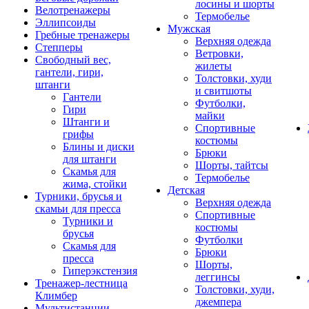
лосины и шорты
Велотренажеры
Термобелье
Эллипсоиды
Мужская
Гребные тренажеры
Верхняя одежда
Степперы
Ветровки,
Свободный вес,
жилеты
гантели, гири,
Толстовки, худи
штанги
и свитшоты
Гантели
Футболки,
Гири
майки
Штанги и
Спортивные
грифы
костюмы
Блины и диски
Брюки
для штанги
Шорты, тайтсы
Скамья для
Термобелье
жима, стойки
Детская
Турники, брусья и
Верхняя одежда
скамьи для пресса
Спортивные
Турники и
костюмы
брусья
Футболки
Скамья для
Брюки
пресса
Шорты,
Гиперэкстензия
леггинсы
Тренажер-лестница
Толстовки, худи,
Климбер
джемпера
Мультистанции