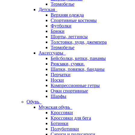
Термобелье
Детская
Верхняя одежда
Спортивные костюмы
Футболки
Брюки
Шорты, леггинсы
Толстовки, худи, джемпера
Термобелье
Аксессуары
Бейсболки, кепки, панамы
Рюкзаки, сумки.
Шапки, повязки, банданы
Перчатки
Носки
Компрессионные гетры
Очки спортивные
Шарфы
Обувь
Мужская обувь
Кроссовки
Кроссовки для бега
Ботинки
Полуботинки
Сапоги и полусапоги