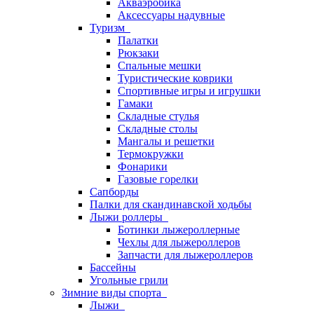
Акваэробика
Аксессуары надувные
Туризм
Палатки
Рюкзаки
Спальные мешки
Туристические коврики
Спортивные игры и игрушки
Гамаки
Складные стулья
Складные столы
Мангалы и решетки
Термокружки
Фонарики
Газовые горелки
Сапборды
Палки для скандинавской ходьбы
Лыжи роллеры
Ботинки лыжероллерные
Чехлы для лыжероллеров
Запчасти для лыжероллеров
Бассейны
Угольные грили
Зимние виды спорта
Лыжи