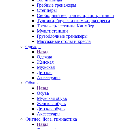
Гребные тренажеры
Степперы
Свободный вес, гантели, гири, штанги
Турники, брусья и скамьи для пресса
Тренажер-лестница Климбер
Мультистанции
Грузоблочные тренажеры
Массажные столы и кресла
Одежда
Назад
Одежда
Женская
Мужская
Детская
Аксессуары
Обувь
Назад
Обувь
Мужская обувь
Женская обувь
Детская обувь
Аксессуары
Фитнес, йога, гимнастика
Назад