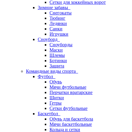
Сетки для хоккейных ворот
Зимние забавы
Снегокаты
Тюбинг
Ледянки
Санки
Игрушки
Сноуборд
Сноуборды
Маски
Шлемы
Ботинки
Защита
Командные виды спорта
Футбол
Обувь
Мячи футбольные
Перчатки вратарские
Щитки
Гетры
Сетки футбольные
Баскетбол
Обувь для баскетбола
Мячи баскетбольные
Кольца и сетки