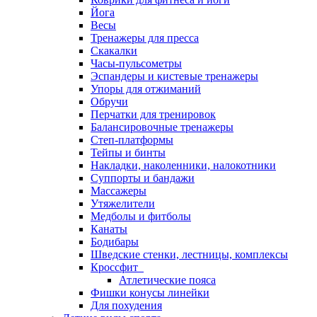
Йога
Весы
Тренажеры для пресса
Скакалки
Часы-пульсометры
Эспандеры и кистевые тренажеры
Упоры для отжиманий
Обручи
Перчатки для тренировок
Балансировочные тренажеры
Степ-платформы
Тейпы и бинты
Накладки, наколенники, налокотники
Суппорты и бандажи
Массажеры
Утяжелители
Медболы и фитболы
Канаты
Бодибары
Шведские стенки, лестницы, комплексы
Кроссфит
Атлетические пояса
Фишки конусы линейки
Для похудения