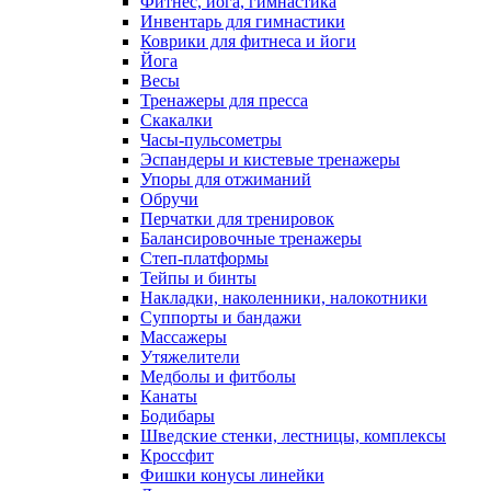
Фитнес, йога, гимнастика
Инвентарь для гимнастики
Коврики для фитнеса и йоги
Йога
Весы
Тренажеры для пресса
Скакалки
Часы-пульсометры
Эспандеры и кистевые тренажеры
Упоры для отжиманий
Обручи
Перчатки для тренировок
Балансировочные тренажеры
Степ-платформы
Тейпы и бинты
Накладки, наколенники, налокотники
Суппорты и бандажи
Массажеры
Утяжелители
Медболы и фитболы
Канаты
Бодибары
Шведские стенки, лестницы, комплексы
Кроссфит
Фишки конусы линейки