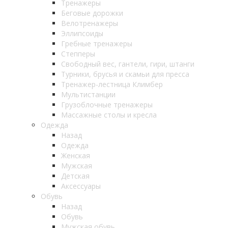
Тренажеры
Беговые дорожки
Велотренажеры
Эллипсоиды
Гребные тренажеры
Степперы
Свободный вес, гантели, гири, штанги
Турники, брусья и скамьи для пресса
Тренажер-лестница Климбер
Мультистанции
Грузоблочные тренажеры
Массажные столы и кресла
Одежда
Назад
Одежда
Женская
Мужская
Детская
Аксессуары
Обувь
Назад
Обувь
Мужская обувь