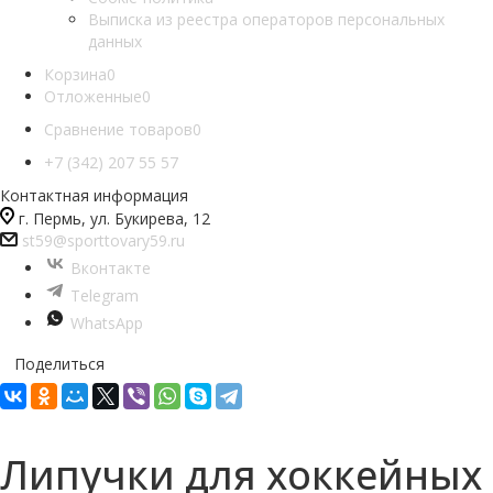
Выписка из реестра операторов персональных
данных
Корзина
0
Отложенные
0
Сравнение товаров
0
+7 (342) 207 55 57
Контактная информация
г. Пермь, ул. Букирева, 12
st59@sporttovary59.ru
Вконтакте
Telegram
WhatsApp
Поделиться
Липучки для хоккейных