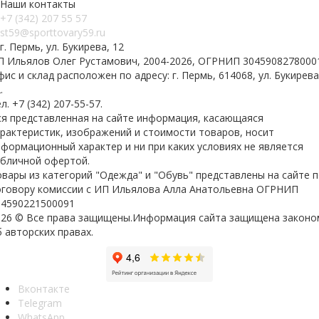
Наши контакты
+7 (342) 207 55 57
st59@sporttovary59.ru
г. Пермь, ул. Букирева, 12
П Ильялов Олег Рустамович, 2004-2026, ОГРНИП 3045908278000
ис и склад расположен по адресу: г. Пермь, 614068, ул. Букирева
.
л. +7 (342) 207-55-57.
ся представленная на сайте информация, касающаяся
арактеристик, изображений и стоимости товаров, носит
формационный характер и ни при каких условиях не является
убличной офертой.
вары из категорий "Одежда" и "Обувь" представлены на сайте 
оговору комиссии с ИП Ильялова Алла Анатольевна ОГРНИП
04590221500091
026 © Все права защищены.Информация сайта защищена законо
 авторских правах.
Вконтакте
Telegram
WhatsApp