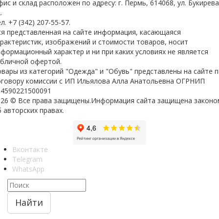
ис и склад расположен по адресу: г. Пермь, 614068, ул. Букирева
.
л. +7 (342) 207-55-57.
ся представленная на сайте информация, касающаяся
арактеристик, изображений и стоимости товаров, носит
формационный характер и ни при каких условиях не является
убличной офертой.
вары из категорий "Одежда" и "Обувь" представлены на сайте 
оговору комиссии с ИП Ильялова Алла Анатольевна ОГРНИП
04590221500091
026 © Все права защищены.Информация сайта защищена законо
 авторских правах.
Вконтакте
Telegram
WhatsApp
Найти