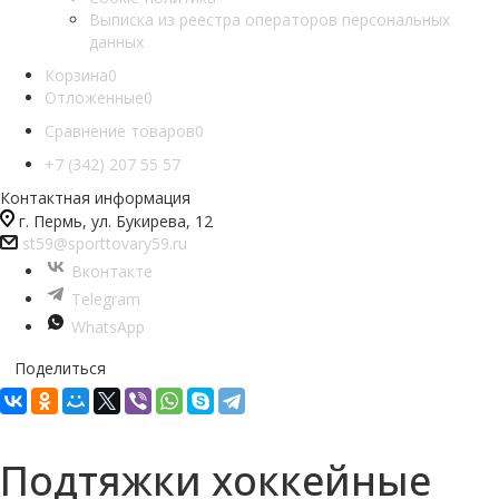
Выписка из реестра операторов персональных
данных
Корзина
0
Отложенные
0
Сравнение товаров
0
+7 (342) 207 55 57
Контактная информация
г. Пермь, ул. Букирева, 12
st59@sporttovary59.ru
Вконтакте
Telegram
WhatsApp
Поделиться
Подтяжки хоккейные