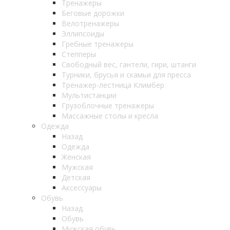
Тренажеры
Беговые дорожки
Велотренажеры
Эллипсоиды
Гребные тренажеры
Степперы
Свободный вес, гантели, гири, штанги
Турники, брусья и скамьи для пресса
Тренажер-лестница Климбер
Мультистанции
Грузоблочные тренажеры
Массажные столы и кресла
Одежда
Назад
Одежда
Женская
Мужская
Детская
Аксессуары
Обувь
Назад
Обувь
Мужская обувь