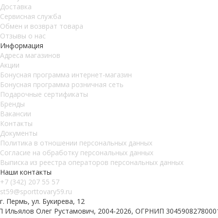
Доставка
Сервисная служба
Обмен и возврат товара
Отзывы о нас
Информация
Адреса магазинов
Акции
Бонусная программа интернет-магазин
Бонусная программа розничная сеть
Подарочные сертификаты
Бренды
Вакансии
Контакты
Документы
Политика в отношении персональных данных
Согласие на обработку персональных данных
Выписка из реестра операторов персональных данных
Наши контакты
+7 (342) 207 55 57
st59@sporttovary59.ru
г. Пермь, ул. Букирева, 12
П Ильялов Олег Рустамович, 2004-2026, ОГРНИП 3045908278000