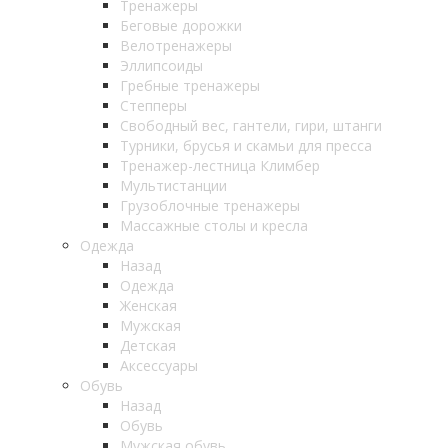
Тренажеры
Беговые дорожки
Велотренажеры
Эллипсоиды
Гребные тренажеры
Степперы
Свободный вес, гантели, гири, штанги
Турники, брусья и скамьи для пресса
Тренажер-лестница Климбер
Мультистанции
Грузоблочные тренажеры
Массажные столы и кресла
Одежда
Назад
Одежда
Женская
Мужская
Детская
Аксессуары
Обувь
Назад
Обувь
Мужская обувь