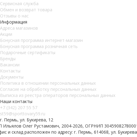
Сервисная служба
Обмен и возврат товара
Отзывы о нас
Информация
Адреса магазинов
Акции
Бонусная программа интернет-магазин
Бонусная программа розничная сеть
Подарочные сертификаты
Бренды
Вакансии
Контакты
Документы
Политика в отношении персональных данных
Согласие на обработку персональных данных
Выписка из реестра операторов персональных данных
Наши контакты
+7 (342) 207 55 57
st59@sporttovary59.ru
г. Пермь, ул. Букирева, 12
П Ильялов Олег Рустамович, 2004-2026, ОГРНИП 3045908278000
ис и склад расположен по адресу: г. Пермь, 614068, ул. Букирева