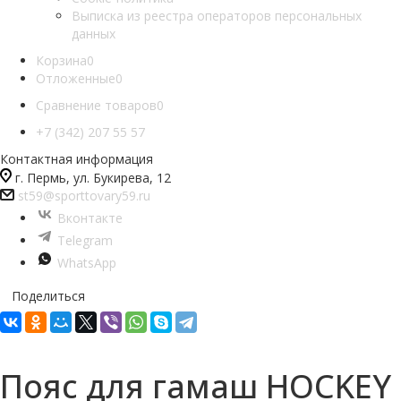
Выписка из реестра операторов персональных
данных
Корзина
0
Отложенные
0
Сравнение товаров
0
+7 (342) 207 55 57
Контактная информация
г. Пермь, ул. Букирева, 12
st59@sporttovary59.ru
Вконтакте
Telegram
WhatsApp
Поделиться
Пояс для гамаш HOCKEY