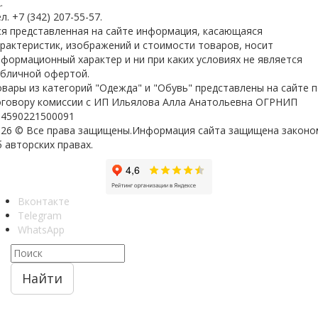
.
л. +7 (342) 207-55-57.
ся представленная на сайте информация, касающаяся
арактеристик, изображений и стоимости товаров, носит
формационный характер и ни при каких условиях не является
убличной офертой.
вары из категорий "Одежда" и "Обувь" представлены на сайте 
оговору комиссии с ИП Ильялова Алла Анатольевна ОГРНИП
04590221500091
026 © Все права защищены.Информация сайта защищена законо
 авторских правах.
Вконтакте
Telegram
WhatsApp
Найти