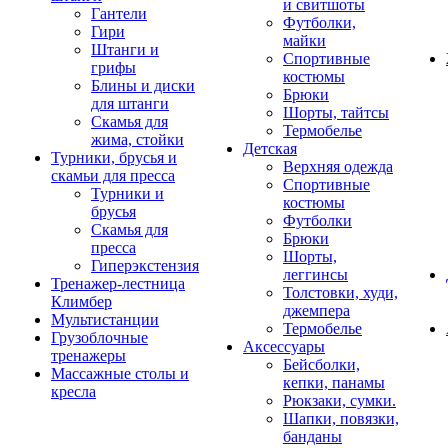
и свитшоты
Гантели
Футболки,
Гири
майки
Штанги и
Спортивные
грифы
костюмы
Блины и диски
Брюки
для штанги
Шорты, тайтсы
Скамья для
Термобелье
жима, стойки
Детская
Турники, брусья и
Верхняя одежда
скамьи для пресса
Спортивные
Турники и
костюмы
брусья
Футболки
Скамья для
Брюки
пресса
Шорты,
Гиперэкстензия
леггинсы
Тренажер-лестница
Толстовки, худи,
Климбер
джемпера
Мультистанции
Термобелье
Грузоблочные
Аксессуары
тренажеры
Бейсболки,
Массажные столы и
кепки, панамы
кресла
Рюкзаки, сумки.
Шапки, повязки,
банданы