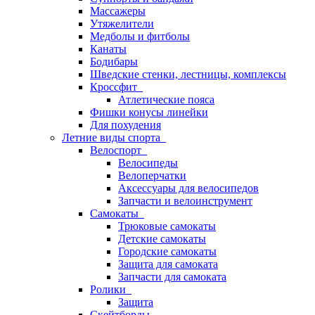
Массажеры
Утяжелители
Медболы и фитболы
Канаты
Бодибары
Шведские стенки, лестницы, комплексы
Кроссфит
Атлетические пояса
Фишки конусы линейки
Для похудения
Летние виды спорта
Велоспорт
Велосипеды
Велоперчатки
Аксессуары для велосипедов
Запчасти и велоинструмент
Самокаты
Трюковые самокаты
Детские самокаты
Городские самокаты
Защита для самоката
Запчасти для самоката
Ролики
Защита
Скейтборды