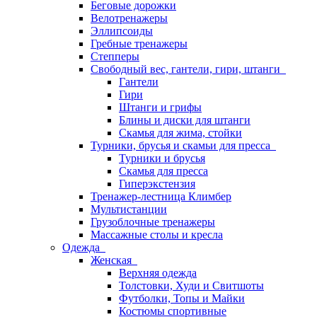
Беговые дорожки
Велотренажеры
Эллипсоиды
Гребные тренажеры
Степперы
Свободный вес, гантели, гири, штанги
Гантели
Гири
Штанги и грифы
Блины и диски для штанги
Скамья для жима, стойки
Турники, брусья и скамьи для пресса
Турники и брусья
Скамья для пресса
Гиперэкстензия
Тренажер-лестница Климбер
Мультистанции
Грузоблочные тренажеры
Массажные столы и кресла
Одежда
Женская
Верхняя одежда
Толстовки, Худи и Свитшоты
Футболки, Топы и Майки
Костюмы спортивные