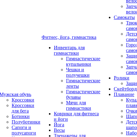
вело
Запч
вело
Самокаты
Трюк
само
Детс
Фитнес, йога, гимнастика
само
Горо
Инвентарь для
само
гимнастики
Защи
Гимнастические
само
купальники
Запч
Чешки и
само
получешки
Ролики
Гимнастические
Защи
ленты
Скейтбор
Гимнастические
Мужская обувь
Плавание
булавы
Кроссовки
Купа
Мячи для
Кроссовки
плав
гимнастики
для бега
Очк
Коврики для фитнеса
Ботинки
Шап
и йоги
Полуботинки
Детс
Йога
Сапоги и
шапо
Весы
полусапоги
Набо
Тренажеры для