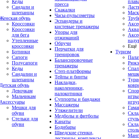
Кеды
плав
пресса
Сандали и
Ласт
Скакалки
шлепанцы
Маск
Часы-пульсометры
Женская обувь
Труб
Эспандеры и
Кроссовки
Аксе
кистевые тренажеры
Кроссовки
Аква
Упоры для
для бега
Аксе
отжиманий
Утепленные
наду
Обручи
кроссовки
Ещё
Перчатки для
Ботинки
Туризм
тренировок
Сапоги
Пала
Балансировочные
Полусапоги
Рюкз
тренажеры
Кеды
Спал
Степ-платформы
Сандалии и
меш
Тейпы и бинты
шлепанцы
Тури
Накладки,
Детская обувь
ковр
наколенники,
Девочкам
Спор
налокотники
Мальчикам
игры
Суппорты и бандажи
Аксессуары
игру
Массажеры
Мешки для
Гама
Утяжелители
обуви
Скла
Медболы и фитболы
Стельки для
стуль
Канаты
обуви
Скла
Бодибары
стол
Шведские стенки,
Манг
лестницы, комплексы