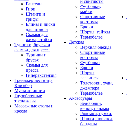
и свитшоты
Гантели
Футболки,
Гири
майки
Штанги и
Спортивные
грифы
костюмы
Блины и диски
Брюки
для штанги
Шорты, тайтсы
Скамья для
Термобелье
жима, стойки
Детская
Турники, брусья и
Верхняя одежда
скамьи для пресса
Спортивные
Турники и
костюмы
брусья
Футболки
Скамья для
Брюки
пресса
Шорты,
Гиперэкстензия
леггинсы
Тренажер-лестница
Толстовки, худи,
Климбер
джемпера
Мультистанции
Термобелье
Грузоблочные
Аксессуары
тренажеры
Бейсболки,
Массажные столы и
кепки, панамы
кресла
Рюкзаки, сумки.
Шапки, повязки,
банданы