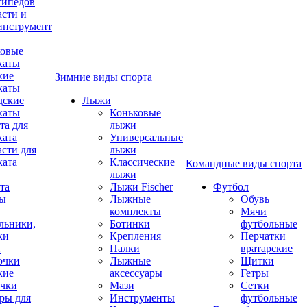
сипедов
асти и
инструмент
овые
каты
кие
Зимние виды спорта
каты
дские
Лыжи
каты
Коньковые
та для
лыжи
ката
Универсальные
асти для
лыжи
ката
Классические
Командные виды спорта
лыжи
та
Лыжи Fischer
Футбол
ды
Лыжные
Обувь
комплекты
Мячи
льники,
Ботинки
футбольные
ки
Крепления
Перчатки
и
Палки
вратарские
очки
Лыжные
Щитки
кие
аксессуары
Гетры
чки
Мази
Сетки
ры для
Инструменты
футбольные