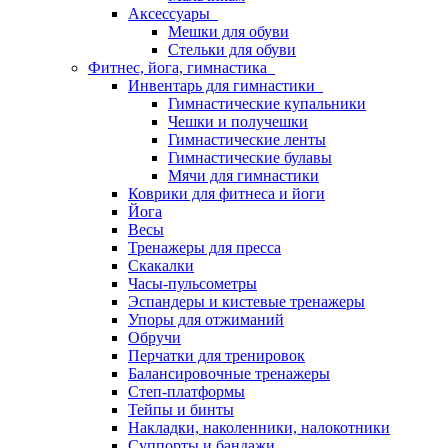
Аксессуары
Мешки для обуви
Стельки для обуви
Фитнес, йога, гимнастика
Инвентарь для гимнастики
Гимнастические купальники
Чешки и получешки
Гимнастические ленты
Гимнастические булавы
Мячи для гимнастики
Коврики для фитнеса и йоги
Йога
Весы
Тренажеры для пресса
Скакалки
Часы-пульсометры
Эспандеры и кистевые тренажеры
Упоры для отжиманий
Обручи
Перчатки для тренировок
Балансировочные тренажеры
Степ-платформы
Тейпы и бинты
Накладки, наколенники, налокотники
Суппорты и бандажи