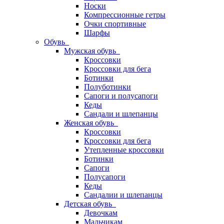
Носки
Компрессионные гетры
Очки спортивные
Шарфы
Обувь
Мужская обувь
Кроссовки
Кроссовки для бега
Ботинки
Полуботинки
Сапоги и полусапоги
Кеды
Сандали и шлепанцы
Женская обувь
Кроссовки
Кроссовки для бега
Утепленные кроссовки
Ботинки
Сапоги
Полусапоги
Кеды
Сандалии и шлепанцы
Детская обувь
Девочкам
Мальчикам