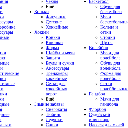
ания
Чехлы
Баскетбол
ы
Ещё
Обувь для
и
Коньки
баскетбола
ки
Фигурные
Мячи
ссуары
Детские
баскетбольны
эробика
Хоккейные
Кольца и
ссуары
Хоккей
сетки
вные
Коньки
Стойки
Клюшки
Щиты
Форма
Волейбол
тки
Шайбы и мячи
Мячи для
аки
Защита
волейбола
ьные
Баулы и сумки
Обувь для
ки
Аксессуары
волейбола
стические
Тренажеры
Форма для
ики
хоккейные
волейбола
тивные
Сетки для
Сетки
 и
хоккейных
волейбольны
шки
ворот
Гандбол
ки
Ещё
Мячи для
дные
Зимние забавы
гандбола
я
Снегокаты
Флорбол
дные
Тюбинг
Судейский
ы
Ледянки
инвентарь
алы и
Санки
Насосы для мячей