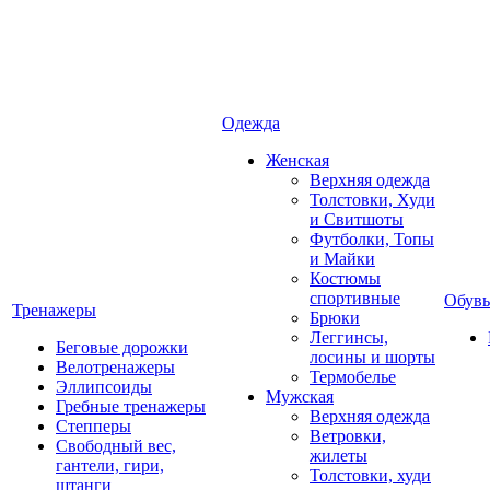
Одежда
Женская
Верхняя одежда
Толстовки, Худи
и Свитшоты
Футболки, Топы
и Майки
Костюмы
спортивные
Обувь
Тренажеры
Брюки
Леггинсы,
Беговые дорожки
лосины и шорты
Велотренажеры
Термобелье
Эллипсоиды
Мужская
Гребные тренажеры
Верхняя одежда
Степперы
Ветровки,
Свободный вес,
жилеты
гантели, гири,
Толстовки, худи
штанги