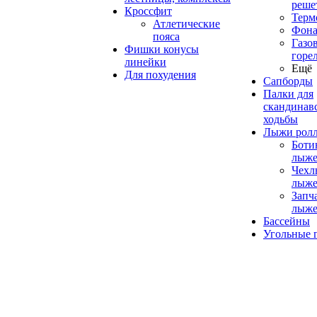
реше
Кроссфит
Терм
Атлетические
Фона
пояса
Газо
Фишки конусы
горе
линейки
Ещё
Для похудения
Сапборды
Палки для
скандинав
ходьбы
Лыжи рол
Боти
лыже
Чехл
лыже
Запч
лыже
Бассейны
Угольные 