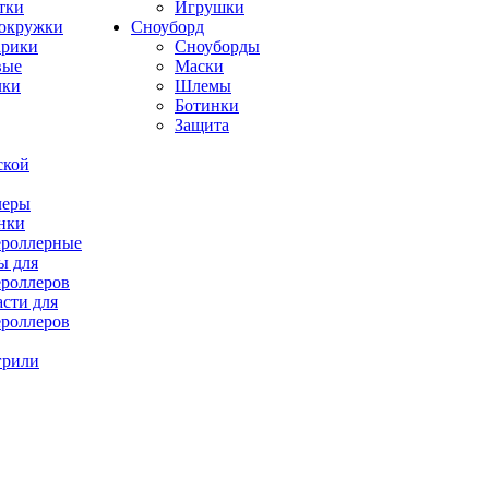
тки
Игрушки
окружки
Сноуборд
рики
Сноуборды
вые
Маски
лки
Шлемы
Ботинки
Защита
ской
леры
нки
роллерные
ы для
роллеров
асти для
роллеров
грили