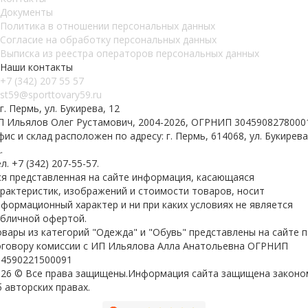
Документы
Политика в отношении персональных данных
Согласие на обработку персональных данных
Выписка из реестра операторов персональных данных
Наши контакты
+7 (342) 207 55 57
st59@sporttovary59.ru
г. Пермь, ул. Букирева, 12
П Ильялов Олег Рустамович, 2004-2026, ОГРНИП 3045908278000
ис и склад расположен по адресу: г. Пермь, 614068, ул. Букирева
.
л. +7 (342) 207-55-57.
ся представленная на сайте информация, касающаяся
арактеристик, изображений и стоимости товаров, носит
формационный характер и ни при каких условиях не является
убличной офертой.
вары из категорий "Одежда" и "Обувь" представлены на сайте 
оговору комиссии с ИП Ильялова Алла Анатольевна ОГРНИП
04590221500091
026 © Все права защищены.Информация сайта защищена законо
 авторских правах.