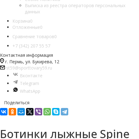
Выписка из реестра операторов персональных
данных
Корзина
0
Отложенные
0
Сравнение товаров
0
+7 (342) 207 55 57
Контактная информация
г. Пермь, ул. Букирева, 12
st59@sporttovary59.ru
Вконтакте
Telegram
WhatsApp
Поделиться
Ботинки лыжные Spine