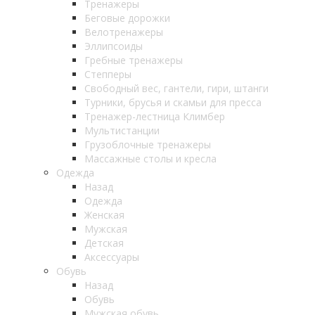
Тренажеры
Беговые дорожки
Велотренажеры
Эллипсоиды
Гребные тренажеры
Степперы
Свободный вес, гантели, гири, штанги
Турники, брусья и скамьи для пресса
Тренажер-лестница Климбер
Мультистанции
Грузоблочные тренажеры
Массажные столы и кресла
Одежда
Назад
Одежда
Женская
Мужская
Детская
Аксессуары
Обувь
Назад
Обувь
Мужская обувь