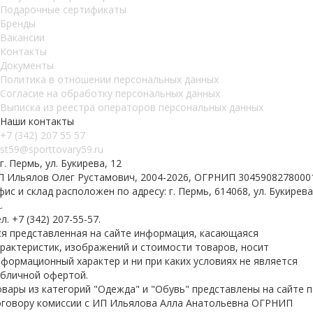
Подарочные сертификаты
Бренды
Вакансии
Контакты
Документы
Политика в отношении персональных данных
Согласие на обработку персональных данных
Выписка из реестра операторов персональных данных
Наши контакты
+7 (342) 207 55 57
st59@sporttovary59.ru
г. Пермь, ул. Букирева, 12
П Ильялов Олег Рустамович, 2004-2026, ОГРНИП 3045908278000
ис и склад расположен по адресу: г. Пермь, 614068, ул. Букирева
.
л. +7 (342) 207-55-57.
ся представленная на сайте информация, касающаяся
арактеристик, изображений и стоимости товаров, носит
формационный характер и ни при каких условиях не является
убличной офертой.
вары из категорий "Одежда" и "Обувь" представлены на сайте 
оговору комиссии с ИП Ильялова Алла Анатольевна ОГРНИП