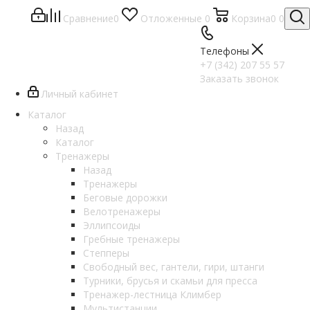
Сравнение
0
Отложенные
0
Корзина
0
0
Телефоны
+7 (342) 207 55 57
Заказать звонок
Личный кабинет
Каталог
Назад
Каталог
Тренажеры
Назад
Тренажеры
Беговые дорожки
Велотренажеры
Эллипсоиды
Гребные тренажеры
Степперы
Свободный вес, гантели, гири, штанги
Турники, брусья и скамьи для пресса
Тренажер-лестница Климбер
Мультистанции