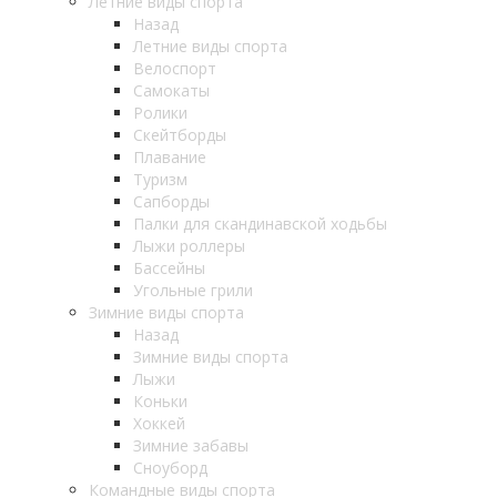
Летние виды спорта
Назад
Летние виды спорта
Велоспорт
Самокаты
Ролики
Скейтборды
Плавание
Туризм
Сапборды
Палки для скандинавской ходьбы
Лыжи роллеры
Бассейны
Угольные грили
Зимние виды спорта
Назад
Зимние виды спорта
Лыжи
Коньки
Хоккей
Зимние забавы
Сноуборд
Командные виды спорта