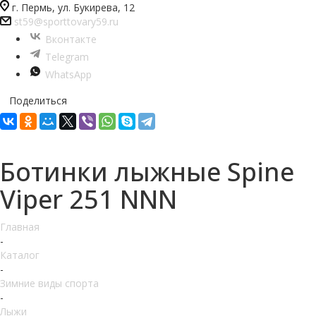
г. Пермь, ул. Букирева, 12
st59@sporttovary59.ru
Вконтакте
Telegram
WhatsApp
Поделиться
Ботинки лыжные Spine
Viper 251 NNN
Главная
-
Каталог
-
Зимние виды спорта
-
Лыжи