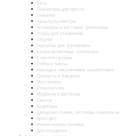
Весы
Тренажеры для пресса
Скакалки
Часы-пульсометры
Эспандеры и кистевые тренажеры
Упоры для отжиманий
Обручи
Перчатки для тренировок
Балансировочные тренажеры
Степ-платформы
Тейпы и бинты
Накладки, наколенники, налокотники
Суппорты и бандажи
Массажеры
Утяжелители
Медболы и фитболы
Канаты
Бодибары
Шведские стенки, лестницы, комплексы
Кроссфит
Фишки конусы линейки
Для похудения