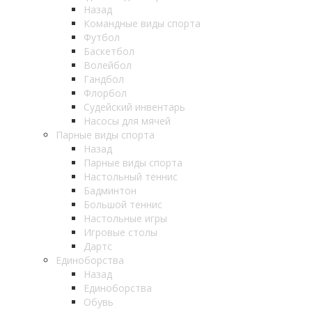
Назад
Командные виды спорта
Футбол
Баскетбол
Волейбол
Гандбол
Флорбол
Судейский инвентарь
Насосы для мячей
Парные виды спорта
Назад
Парные виды спорта
Настольный теннис
Бадминтон
Большой теннис
Настольные игры
Игровые столы
Дартс
Единоборства
Назад
Единоборства
Обувь