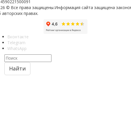
04590221500091
026 © Все права защищены.Информация сайта защищена законо
 авторских правах.
Вконтакте
Telegram
WhatsApp
Найти