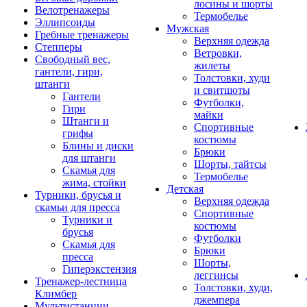
лосины и шорты
Велотренажеры
Термобелье
Эллипсоиды
Мужская
Гребные тренажеры
Верхняя одежда
Степперы
Ветровки,
Свободный вес,
жилеты
гантели, гири,
Толстовки, худи
штанги
и свитшоты
Гантели
Футболки,
Гири
майки
Штанги и
Спортивные
грифы
костюмы
Блины и диски
Брюки
для штанги
Шорты, тайтсы
Скамья для
Термобелье
жима, стойки
Детская
Турники, брусья и
Верхняя одежда
скамьи для пресса
Спортивные
Турники и
костюмы
брусья
Футболки
Скамья для
Брюки
пресса
Шорты,
Гиперэкстензия
леггинсы
Тренажер-лестница
Толстовки, худи,
Климбер
джемпера
Мультистанции