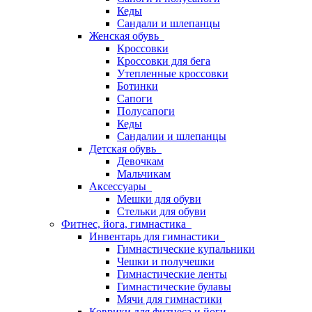
Кеды
Сандали и шлепанцы
Женская обувь
Кроссовки
Кроссовки для бега
Утепленные кроссовки
Ботинки
Сапоги
Полусапоги
Кеды
Сандалии и шлепанцы
Детская обувь
Девочкам
Мальчикам
Аксессуары
Мешки для обуви
Стельки для обуви
Фитнес, йога, гимнастика
Инвентарь для гимнастики
Гимнастические купальники
Чешки и получешки
Гимнастические ленты
Гимнастические булавы
Мячи для гимнастики
Коврики для фитнеса и йоги