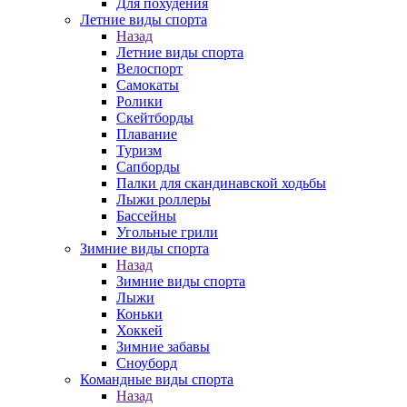
Для похудения
Летние виды спорта
Назад
Летние виды спорта
Велоспорт
Самокаты
Ролики
Скейтборды
Плавание
Туризм
Сапборды
Палки для скандинавской ходьбы
Лыжи роллеры
Бассейны
Угольные грили
Зимние виды спорта
Назад
Зимние виды спорта
Лыжи
Коньки
Хоккей
Зимние забавы
Сноуборд
Командные виды спорта
Назад