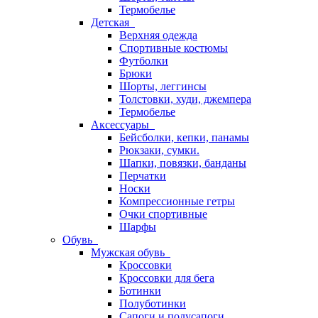
Термобелье
Детская
Верхняя одежда
Спортивные костюмы
Футболки
Брюки
Шорты, леггинсы
Толстовки, худи, джемпера
Термобелье
Аксессуары
Бейсболки, кепки, панамы
Рюкзаки, сумки.
Шапки, повязки, банданы
Перчатки
Носки
Компрессионные гетры
Очки спортивные
Шарфы
Обувь
Мужская обувь
Кроссовки
Кроссовки для бега
Ботинки
Полуботинки
Сапоги и полусапоги