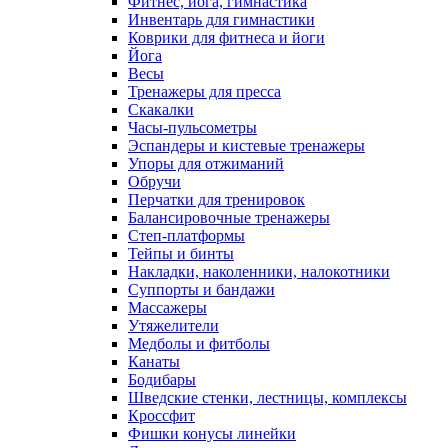
Фитнес, йога, гимнастика
Инвентарь для гимнастики
Коврики для фитнеса и йоги
Йога
Весы
Тренажеры для пресса
Скакалки
Часы-пульсометры
Эспандеры и кистевые тренажеры
Упоры для отжиманий
Обручи
Перчатки для тренировок
Балансировочные тренажеры
Степ-платформы
Тейпы и бинты
Накладки, наколенники, налокотники
Суппорты и бандажи
Массажеры
Утяжелители
Медболы и фитболы
Канаты
Бодибары
Шведские стенки, лестницы, комплексы
Кроссфит
Фишки конусы линейки