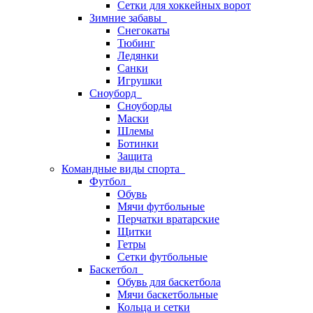
Сетки для хоккейных ворот
Зимние забавы
Снегокаты
Тюбинг
Ледянки
Санки
Игрушки
Сноуборд
Сноуборды
Маски
Шлемы
Ботинки
Защита
Командные виды спорта
Футбол
Обувь
Мячи футбольные
Перчатки вратарские
Щитки
Гетры
Сетки футбольные
Баскетбол
Обувь для баскетбола
Мячи баскетбольные
Кольца и сетки