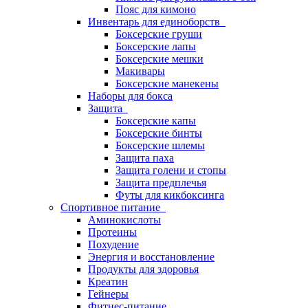
Пояс для кимоно
Инвентарь для единоборств
Боксерские груши
Боксерские лапы
Боксерские мешки
Макивары
Боксерские манекены
Наборы для бокса
Защита
Боксерские капы
Боксерские бинты
Боксерские шлемы
Защита паха
Защита голени и стопы
Защита предплечья
Футы для кикбоксинга
Спортивное питание
Аминокислоты
Протеины
Похудение
Энергия и восстановление
Продукты для здоровья
Креатин
Гейнеры
Фитнес-питание