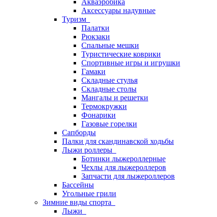
Акваэробика
Аксессуары надувные
Туризм
Палатки
Рюкзаки
Спальные мешки
Туристические коврики
Спортивные игры и игрушки
Гамаки
Складные стулья
Складные столы
Мангалы и решетки
Термокружки
Фонарики
Газовые горелки
Сапборды
Палки для скандинавской ходьбы
Лыжи роллеры
Ботинки лыжероллерные
Чехлы для лыжероллеров
Запчасти для лыжероллеров
Бассейны
Угольные грили
Зимние виды спорта
Лыжи