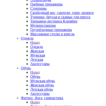
Гребные тренажеры
Степперы
Свободный вес, гантели, гири, штанги
Турники, брусья и скамьи для пресса
Тренажер-лестница Климбер
Мультистанции
Грузоблочные тренажеры
Массажные столы и кресла
Одежда
Назад
Одежда
Женская
Мужская
Детская
Аксессуары
Обувь
Назад
Обувь
Мужская обувь
Женская обувь
Детская обувь
Аксессуары
Фитнес, йога, гимнастика
Назад