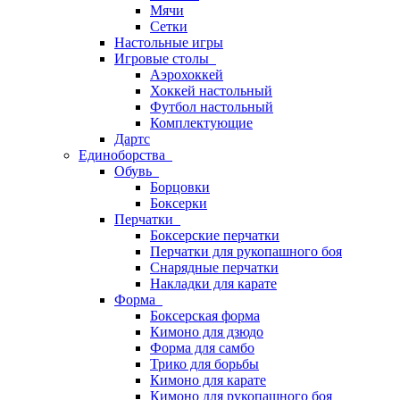
Мячи
Сетки
Настольные игры
Игровые столы
Аэрохоккей
Хоккей настольный
Футбол настольный
Комплектующие
Дартс
Единоборства
Обувь
Борцовки
Боксерки
Перчатки
Боксерские перчатки
Перчатки для рукопашного боя
Снарядные перчатки
Накладки для карате
Форма
Боксерская форма
Кимоно для дзюдо
Форма для самбо
Трико для борьбы
Кимоно для карате
Кимоно для рукопашного боя