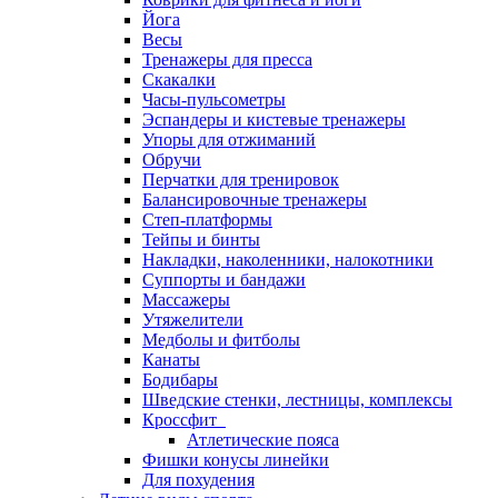
Йога
Весы
Тренажеры для пресса
Скакалки
Часы-пульсометры
Эспандеры и кистевые тренажеры
Упоры для отжиманий
Обручи
Перчатки для тренировок
Балансировочные тренажеры
Степ-платформы
Тейпы и бинты
Накладки, наколенники, налокотники
Суппорты и бандажи
Массажеры
Утяжелители
Медболы и фитболы
Канаты
Бодибары
Шведские стенки, лестницы, комплексы
Кроссфит
Атлетические пояса
Фишки конусы линейки
Для похудения