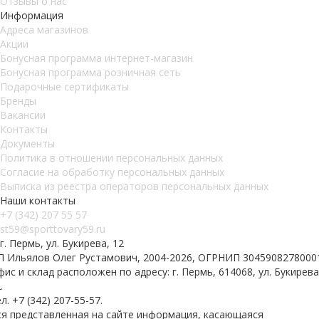
Отзывы о нас
Информация
Адреса магазинов
Акции
Бонусная программа интернет-магазин
Бонусная программа розничная сеть
Подарочные сертификаты
Бренды
Вакансии
Контакты
Документы
Политика в отношении персональных данных
Согласие на обработку персональных данных
Выписка из реестра операторов персональных данных
Наши контакты
+7 (342) 207 55 57
st59@sporttovary59.ru
г. Пермь, ул. Букирева, 12
П Ильялов Олег Рустамович, 2004-2026, ОГРНИП 3045908278000
ис и склад расположен по адресу: г. Пермь, 614068, ул. Букирева
.
л. +7 (342) 207-55-57.
ся представленная на сайте информация, касающаяся