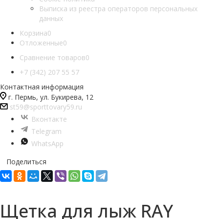
Выписка из реестра операторов персональных
данных
Корзина
0
Отложенные
0
Сравнение товаров
0
+7 (342) 207 55 57
Контактная информация
г. Пермь, ул. Букирева, 12
st59@sporttovary59.ru
Вконтакте
Telegram
WhatsApp
Поделиться
Щетка для лыж RAY