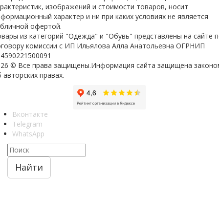
арактеристик, изображений и стоимости товаров, носит
формационный характер и ни при каких условиях не является
убличной офертой.
вары из категорий "Одежда" и "Обувь" представлены на сайте 
оговору комиссии с ИП Ильялова Алла Анатольевна ОГРНИП
04590221500091
026 © Все права защищены.Информация сайта защищена законо
 авторских правах.
Вконтакте
Telegram
WhatsApp
Найти