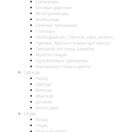
Тренажеры
Беговые дорожки
Велотренажеры
Эллипсоиды
Гребные тренажеры
Степперы
Свободный вес, гантели, гири, штанги
Турники, брусья и скамьи для пресса
Тренажер-лестница Климбер
Мультистанции
Грузоблочные тренажеры
Массажные столы и кресла
Одежда
Назад
Одежда
Женская
Мужская
Детская
Аксессуары
Обувь
Назад
Обувь
Мужская обувь