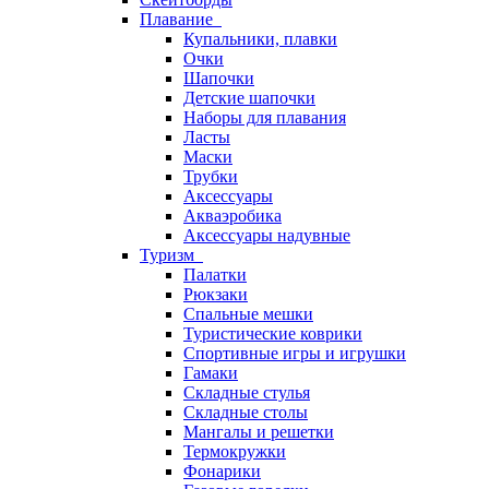
Плавание
Купальники, плавки
Очки
Шапочки
Детские шапочки
Наборы для плавания
Ласты
Маски
Трубки
Аксессуары
Акваэробика
Аксессуары надувные
Туризм
Палатки
Рюкзаки
Спальные мешки
Туристические коврики
Спортивные игры и игрушки
Гамаки
Складные стулья
Складные столы
Мангалы и решетки
Термокружки
Фонарики