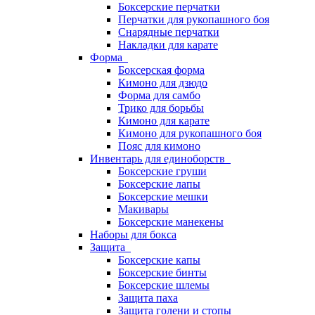
Боксерские перчатки
Перчатки для рукопашного боя
Снарядные перчатки
Накладки для карате
Форма
Боксерская форма
Кимоно для дзюдо
Форма для самбо
Трико для борьбы
Кимоно для карате
Кимоно для рукопашного боя
Пояс для кимоно
Инвентарь для единоборств
Боксерские груши
Боксерские лапы
Боксерские мешки
Макивары
Боксерские манекены
Наборы для бокса
Защита
Боксерские капы
Боксерские бинты
Боксерские шлемы
Защита паха
Защита голени и стопы