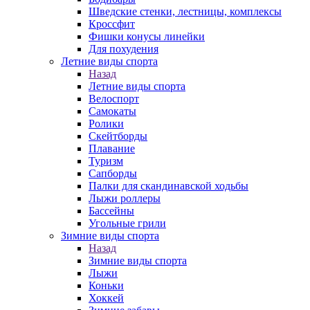
Шведские стенки, лестницы, комплексы
Кроссфит
Фишки конусы линейки
Для похудения
Летние виды спорта
Назад
Летние виды спорта
Велоспорт
Самокаты
Ролики
Скейтборды
Плавание
Туризм
Сапборды
Палки для скандинавской ходьбы
Лыжи роллеры
Бассейны
Угольные грили
Зимние виды спорта
Назад
Зимние виды спорта
Лыжи
Коньки
Хоккей