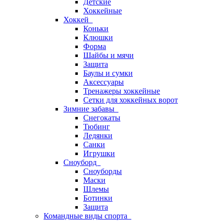
Детские
Хоккейные
Хоккей
Коньки
Клюшки
Форма
Шайбы и мячи
Защита
Баулы и сумки
Аксессуары
Тренажеры хоккейные
Сетки для хоккейных ворот
Зимние забавы
Снегокаты
Тюбинг
Ледянки
Санки
Игрушки
Сноуборд
Сноуборды
Маски
Шлемы
Ботинки
Защита
Командные виды спорта