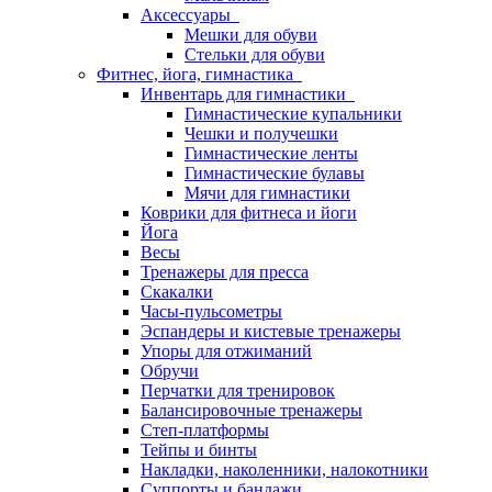
Аксессуары
Мешки для обуви
Стельки для обуви
Фитнес, йога, гимнастика
Инвентарь для гимнастики
Гимнастические купальники
Чешки и получешки
Гимнастические ленты
Гимнастические булавы
Мячи для гимнастики
Коврики для фитнеса и йоги
Йога
Весы
Тренажеры для пресса
Скакалки
Часы-пульсометры
Эспандеры и кистевые тренажеры
Упоры для отжиманий
Обручи
Перчатки для тренировок
Балансировочные тренажеры
Степ-платформы
Тейпы и бинты
Накладки, наколенники, налокотники
Суппорты и бандажи