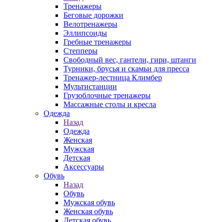
Тренажеры
Беговые дорожки
Велотренажеры
Эллипсоиды
Гребные тренажеры
Степперы
Свободный вес, гантели, гири, штанги
Турники, брусья и скамьи для пресса
Тренажер-лестница Климбер
Мультистанции
Грузоблочные тренажеры
Массажные столы и кресла
Одежда
Назад
Одежда
Женская
Мужская
Детская
Аксессуары
Обувь
Назад
Обувь
Мужская обувь
Женская обувь
Детская обувь