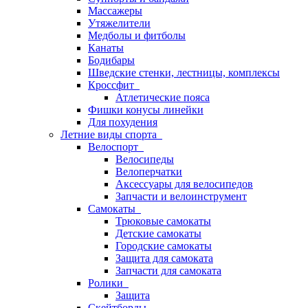
Массажеры
Утяжелители
Медболы и фитболы
Канаты
Бодибары
Шведские стенки, лестницы, комплексы
Кроссфит
Атлетические пояса
Фишки конусы линейки
Для похудения
Летние виды спорта
Велоспорт
Велосипеды
Велоперчатки
Аксессуары для велосипедов
Запчасти и велоинструмент
Самокаты
Трюковые самокаты
Детские самокаты
Городские самокаты
Защита для самоката
Запчасти для самоката
Ролики
Защита
Скейтборды