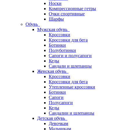
Носки
Компрессионные гетры
Очки спортивные
Шарфы
Обувь
Мужская обувь
Кроссовки
Кроссовки для бега
Ботинки
Полуботинки
Сапоги и полусапоги
Кеды
Сандали и шлепанцы
Женская обувь
Кроссовки
Кроссовки для бега
Утепленные кроссовки
Ботинки
Сапоги
Полусапоги
Кеды
Сандалии и шлепанцы
Детская обувь
Девочкам
Мальчикам