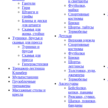
и свитшоты
Гантели
Футболки,
Гири
майки
Штанги и
Спортивные
грифы
костюмы
Блины и диски
Брюки
для штанги
Шорты, тайтсы
Скамья для
Термобелье
жима, стойки
Детская
Турники, брусья и
Верхняя одежда
скамьи для пресса
Спортивные
Турники и
костюмы
брусья
Футболки
Скамья для
Брюки
пресса
Шорты,
Гиперэкстензия
леггинсы
Тренажер-лестница
Толстовки, худи,
Климбер
джемпера
Мультистанции
Термобелье
Грузоблочные
Аксессуары
тренажеры
Бейсболки,
Массажные столы и
кепки, панамы
кресла
Рюкзаки, сумки.
Шапки, повязки,
банданы