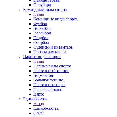
Зимние забавы
Сноуборд
Командные виды спорта
Назад
Командные виды спорта
Футбол
Баскетбол
Волейбол
Гандбол
Флорбол
Судейский инвентарь
Насосы для мячей
Парные виды спорта
Назад
Парные виды спорта
Настольный теннис
Бадминтон
Большой теннис
Настольные игры
Игровые столы
Дартс
Единоборства
Назад
Единоборства
Обувь