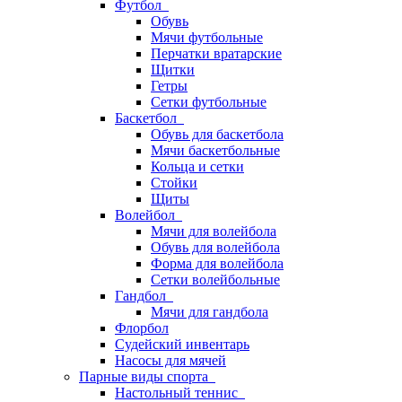
Футбол
Обувь
Мячи футбольные
Перчатки вратарские
Щитки
Гетры
Сетки футбольные
Баскетбол
Обувь для баскетбола
Мячи баскетбольные
Кольца и сетки
Стойки
Щиты
Волейбол
Мячи для волейбола
Обувь для волейбола
Форма для волейбола
Сетки волейбольные
Гандбол
Мячи для гандбола
Флорбол
Судейский инвентарь
Насосы для мячей
Парные виды спорта
Настольный теннис