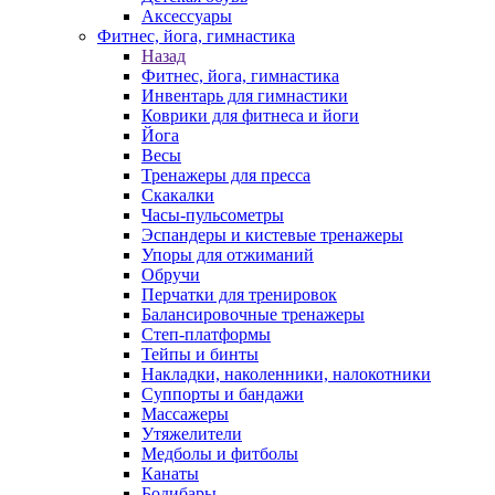
Аксессуары
Фитнес, йога, гимнастика
Назад
Фитнес, йога, гимнастика
Инвентарь для гимнастики
Коврики для фитнеса и йоги
Йога
Весы
Тренажеры для пресса
Скакалки
Часы-пульсометры
Эспандеры и кистевые тренажеры
Упоры для отжиманий
Обручи
Перчатки для тренировок
Балансировочные тренажеры
Степ-платформы
Тейпы и бинты
Накладки, наколенники, налокотники
Суппорты и бандажи
Массажеры
Утяжелители
Медболы и фитболы
Канаты
Бодибары