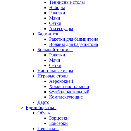
Теннисные столы
Наборы
Ракетки
Мячи
Сетки
Аксессуары
Бадминтон
Ракетки для бадминтона
Воланы для бадминтона
Большой теннис
Ракетки
Мячи
Сетки
Настольные игры
Игровые столы
Аэрохоккей
Хоккей настольный
Футбол настольный
Комплектующие
Дартс
Единоборства
Обувь
Борцовки
Боксерки
Перчатки