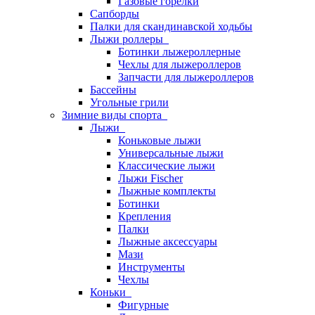
Газовые горелки
Сапборды
Палки для скандинавской ходьбы
Лыжи роллеры
Ботинки лыжероллерные
Чехлы для лыжероллеров
Запчасти для лыжероллеров
Бассейны
Угольные грили
Зимние виды спорта
Лыжи
Коньковые лыжи
Универсальные лыжи
Классические лыжи
Лыжи Fischer
Лыжные комплекты
Ботинки
Крепления
Палки
Лыжные аксессуары
Мази
Инструменты
Чехлы
Коньки
Фигурные