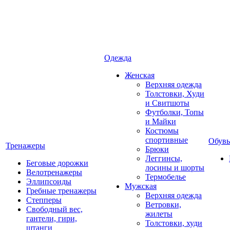
Одежда
Женская
Верхняя одежда
Толстовки, Худи
и Свитшоты
Футболки, Топы
и Майки
Костюмы
спортивные
Обувь
Тренажеры
Брюки
Леггинсы,
Беговые дорожки
лосины и шорты
Велотренажеры
Термобелье
Эллипсоиды
Мужская
Гребные тренажеры
Верхняя одежда
Степперы
Ветровки,
Свободный вес,
жилеты
гантели, гири,
Толстовки, худи
штанги