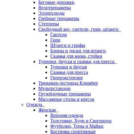
Беговые дорожки
Велотренажеры
Эллипсоиды
Гребные тренажеры
Степперы
Свободный вес, гантели, гири, штанги
Гантели
Гири
Штанги и грифы
Блины и диски для штанги
Скамья для жима, стойки
Турники, брусья и скамьи для пресса
Турники и брусья
Скамья для пресса
Гиперэкстензия
Тренажер-лестница Климбер
Мультистанции
Грузоблочные тренажеры
Массажные столы и кресла
Одежда
Женская
Верхняя одежда
Толстовки, Худи и Свитшоты
Футболки, Топы и Майки
Костюмы спортивные