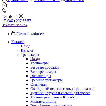
Телефоны
+7 (342) 207 55 57
Заказать звонок
Личный кабинет
Каталог
Назад
Каталог
Тренажеры
Назад
Тренажеры
Беговые дорожки
Велотренажеры
Эллипсоиды
Гребные тренажеры
Степперы
Свободный вес, гантели, гири, штанги
Турники, брусья и скамьи для пресса
Тренажер-лестница Климбер
Мультистанции
Грузоблочные тренажеры