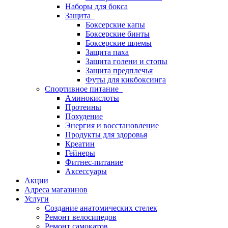
Наборы для бокса
Защита
Боксерские капы
Боксерские бинты
Боксерские шлемы
Защита паха
Защита голени и стопы
Защита предплечья
Футы для кикбоксинга
Спортивное питание
Аминокислоты
Протеины
Похудение
Энергия и восстановление
Продукты для здоровья
Креатин
Гейнеры
Фитнес-питание
Аксессуары
Акции
Адреса магазинов
Услуги
Создание анатомических стелек
Ремонт велосипедов
Ремонт самокатов