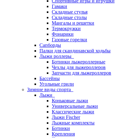
Спортивные игры и игрушки
Гамаки
Складные стулья
Складные столы
Мангалы и решетки
Термокружки
Фонарики
Газовые горелки
Сапборды
Палки для скандинавской ходьбы
Лыжи роллеры
Ботинки лыжероллерные
Чехлы для лыжероллеров
Запчасти для лыжероллеров
Бассейны
Угольные грили
Зимние виды спорта
Лыжи
Коньковые лыжи
Универсальные лыжи
Классические лыжи
Лыжи Fischer
Лыжные комплекты
Ботинки
Крепления