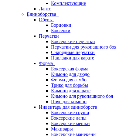
Комплектующие
Дартс
Единоборства
Обувь
Борцовки
Боксерки
Перчатки
Боксерские перчатки
Перчатки для рукопашного боя
Снарядные перчатки
Накладки для карате
Форма
Боксерская форма
Кимоно для дзюдо
Форма для самбо
Трико для борьбы
Кимоно для карате
Кимоно для рукопашного боя
Пояс для кимоно
Инвентарь для единоборств
Боксерские груши
Боксерские лапы
Боксерские мешки
Макивары
Боксерские манекены