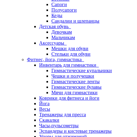
Сапоги
Полусапоги
Кеды
Сандалии и шлепанцы
Детская обувь
Девочкам
Мальчикам
Аксессуары
Мешки для обуви
Стельки для обуви
Фитнес, йога, гимнастика
Инвентарь для гимнастики
Гимнастические купальники
Чешки и получешки
Гимнастические ленты
Гимнастические булавы
Мячи для гимнастики
Коврики для фитнеса и йоги
Йога
Весы
Тренажеры для пресса
Скакалки
Часы-пульсометры
Эспандеры и кистевые тренажеры
Упоры для отжиманий