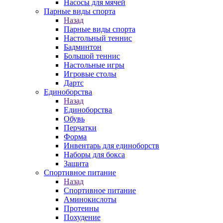
Насосы для мячей
Парные виды спорта
Назад
Парные виды спорта
Настольный теннис
Бадминтон
Большой теннис
Настольные игры
Игровые столы
Дартс
Единоборства
Назад
Единоборства
Обувь
Перчатки
Форма
Инвентарь для единоборств
Наборы для бокса
Защита
Спортивное питание
Назад
Спортивное питание
Аминокислоты
Протеины
Похудение