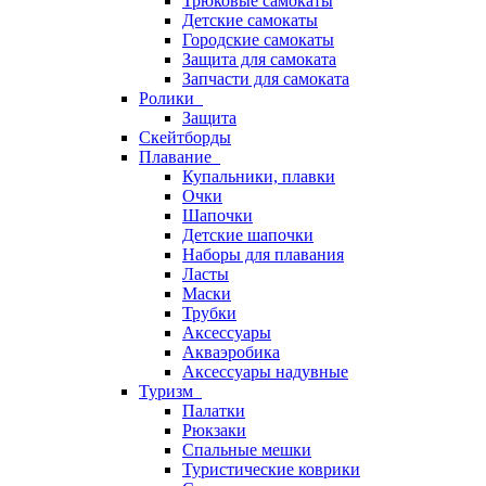
Трюковые самокаты
Детские самокаты
Городские самокаты
Защита для самоката
Запчасти для самоката
Ролики
Защита
Скейтборды
Плавание
Купальники, плавки
Очки
Шапочки
Детские шапочки
Наборы для плавания
Ласты
Маски
Трубки
Аксессуары
Акваэробика
Аксессуары надувные
Туризм
Палатки
Рюкзаки
Спальные мешки
Туристические коврики