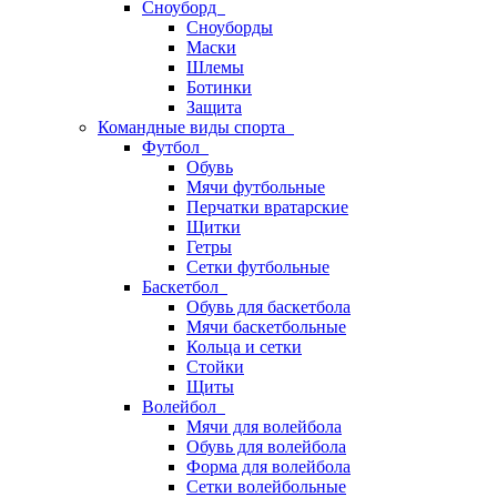
Сноуборд
Сноуборды
Маски
Шлемы
Ботинки
Защита
Командные виды спорта
Футбол
Обувь
Мячи футбольные
Перчатки вратарские
Щитки
Гетры
Сетки футбольные
Баскетбол
Обувь для баскетбола
Мячи баскетбольные
Кольца и сетки
Стойки
Щиты
Волейбол
Мячи для волейбола
Обувь для волейбола
Форма для волейбола
Сетки волейбольные