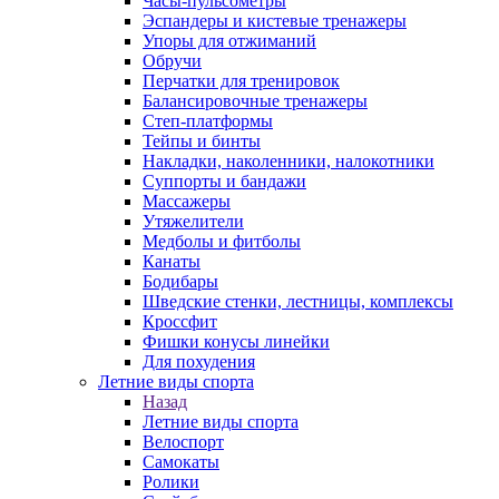
Часы-пульсометры
Эспандеры и кистевые тренажеры
Упоры для отжиманий
Обручи
Перчатки для тренировок
Балансировочные тренажеры
Степ-платформы
Тейпы и бинты
Накладки, наколенники, налокотники
Суппорты и бандажи
Массажеры
Утяжелители
Медболы и фитболы
Канаты
Бодибары
Шведские стенки, лестницы, комплексы
Кроссфит
Фишки конусы линейки
Для похудения
Летние виды спорта
Назад
Летние виды спорта
Велоспорт
Самокаты
Ролики