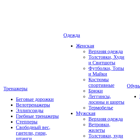
Одежда
Женская
Верхняя одежда
Толстовки, Худи
и Свитшоты
Футболки, Топы
и Майки
Костюмы
спортивные
Обувь
Тренажеры
Брюки
Леггинсы,
Беговые дорожки
лосины и шорты
Велотренажеры
Термобелье
Эллипсоиды
Мужская
Гребные тренажеры
Верхняя одежда
Степперы
Ветровки,
Свободный вес,
жилеты
гантели, гири,
Толстовки, худи
штанги