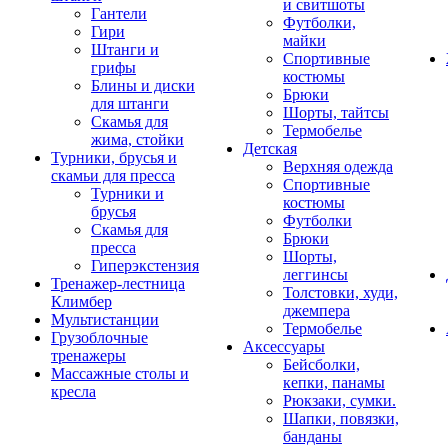
и свитшоты
Гантели
Футболки,
Гири
майки
Штанги и
Спортивные
грифы
костюмы
Блины и диски
Брюки
для штанги
Шорты, тайтсы
Скамья для
Термобелье
жима, стойки
Детская
Турники, брусья и
Верхняя одежда
скамьи для пресса
Спортивные
Турники и
костюмы
брусья
Футболки
Скамья для
Брюки
пресса
Шорты,
Гиперэкстензия
леггинсы
Тренажер-лестница
Толстовки, худи,
Климбер
джемпера
Мультистанции
Термобелье
Грузоблочные
Аксессуары
тренажеры
Бейсболки,
Массажные столы и
кепки, панамы
кресла
Рюкзаки, сумки.
Шапки, повязки,
банданы