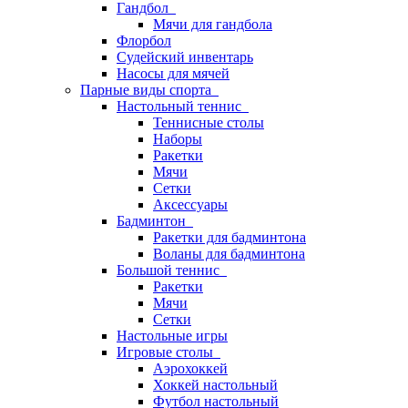
Гандбол
Мячи для гандбола
Флорбол
Судейский инвентарь
Насосы для мячей
Парные виды спорта
Настольный теннис
Теннисные столы
Наборы
Ракетки
Мячи
Сетки
Аксессуары
Бадминтон
Ракетки для бадминтона
Воланы для бадминтона
Большой теннис
Ракетки
Мячи
Сетки
Настольные игры
Игровые столы
Аэрохоккей
Хоккей настольный
Футбол настольный