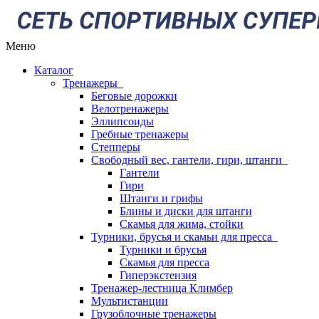
Меню
Каталог
Тренажеры
Беговые дорожки
Велотренажеры
Эллипсоиды
Гребные тренажеры
Степперы
Свободный вес, гантели, гири, штанги
Гантели
Гири
Штанги и грифы
Блины и диски для штанги
Скамья для жима, стойки
Турники, брусья и скамьи для пресса
Турники и брусья
Скамья для пресса
Гиперэкстензия
Тренажер-лестница Климбер
Мультистанции
Грузоблочные тренажеры