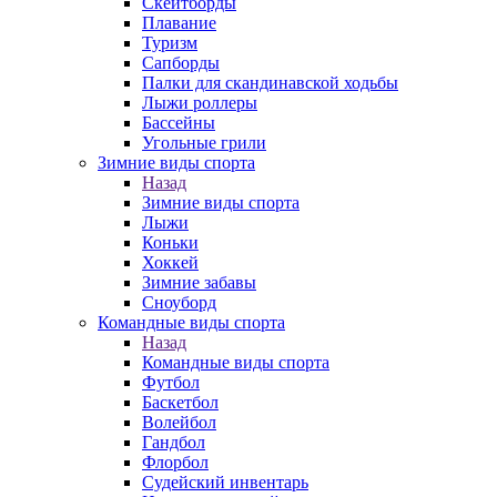
Скейтборды
Плавание
Туризм
Сапборды
Палки для скандинавской ходьбы
Лыжи роллеры
Бассейны
Угольные грили
Зимние виды спорта
Назад
Зимние виды спорта
Лыжи
Коньки
Хоккей
Зимние забавы
Сноуборд
Командные виды спорта
Назад
Командные виды спорта
Футбол
Баскетбол
Волейбол
Гандбол
Флорбол
Судейский инвентарь