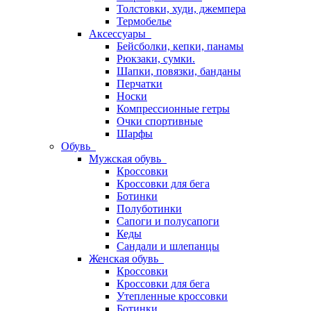
Толстовки, худи, джемпера
Термобелье
Аксессуары
Бейсболки, кепки, панамы
Рюкзаки, сумки.
Шапки, повязки, банданы
Перчатки
Носки
Компрессионные гетры
Очки спортивные
Шарфы
Обувь
Мужская обувь
Кроссовки
Кроссовки для бега
Ботинки
Полуботинки
Сапоги и полусапоги
Кеды
Сандали и шлепанцы
Женская обувь
Кроссовки
Кроссовки для бега
Утепленные кроссовки
Ботинки