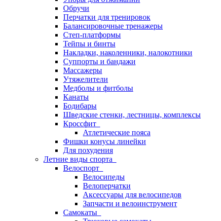
Обручи
Перчатки для тренировок
Балансировочные тренажеры
Степ-платформы
Тейпы и бинты
Накладки, наколенники, налокотники
Суппорты и бандажи
Массажеры
Утяжелители
Медболы и фитболы
Канаты
Бодибары
Шведские стенки, лестницы, комплексы
Кроссфит
Атлетические пояса
Фишки конусы линейки
Для похудения
Летние виды спорта
Велоспорт
Велосипеды
Велоперчатки
Аксессуары для велосипедов
Запчасти и велоинструмент
Самокаты