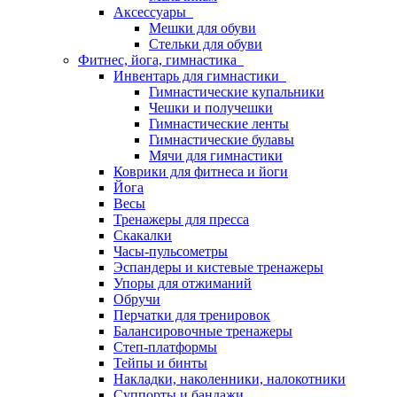
Аксессуары
Мешки для обуви
Стельки для обуви
Фитнес, йога, гимнастика
Инвентарь для гимнастики
Гимнастические купальники
Чешки и получешки
Гимнастические ленты
Гимнастические булавы
Мячи для гимнастики
Коврики для фитнеса и йоги
Йога
Весы
Тренажеры для пресса
Скакалки
Часы-пульсометры
Эспандеры и кистевые тренажеры
Упоры для отжиманий
Обручи
Перчатки для тренировок
Балансировочные тренажеры
Степ-платформы
Тейпы и бинты
Накладки, наколенники, налокотники
Суппорты и бандажи