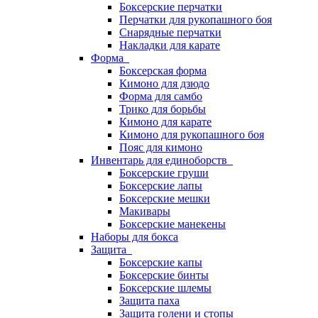
Боксерские перчатки
Перчатки для рукопашного боя
Снарядные перчатки
Накладки для карате
Форма
Боксерская форма
Кимоно для дзюдо
Форма для самбо
Трико для борьбы
Кимоно для карате
Кимоно для рукопашного боя
Пояс для кимоно
Инвентарь для единоборств
Боксерские груши
Боксерские лапы
Боксерские мешки
Макивары
Боксерские манекены
Наборы для бокса
Защита
Боксерские капы
Боксерские бинты
Боксерские шлемы
Защита паха
Защита голени и стопы