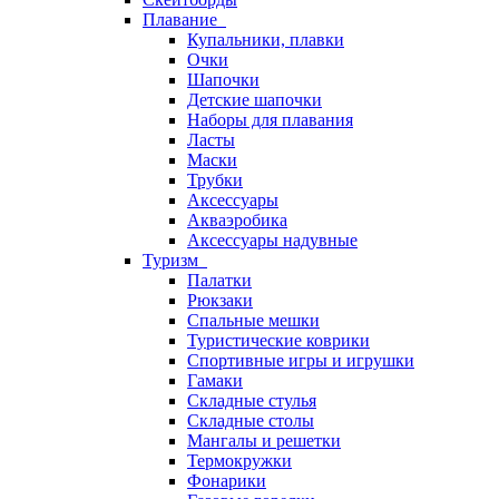
Плавание
Купальники, плавки
Очки
Шапочки
Детские шапочки
Наборы для плавания
Ласты
Маски
Трубки
Аксессуары
Акваэробика
Аксессуары надувные
Туризм
Палатки
Рюкзаки
Спальные мешки
Туристические коврики
Спортивные игры и игрушки
Гамаки
Складные стулья
Складные столы
Мангалы и решетки
Термокружки
Фонарики