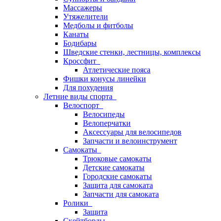
Массажеры
Утяжелители
Медболы и фитболы
Канаты
Бодибары
Шведские стенки, лестницы, комплексы
Кроссфит
Атлетические пояса
Фишки конусы линейки
Для похудения
Летние виды спорта
Велоспорт
Велосипеды
Велоперчатки
Аксессуары для велосипедов
Запчасти и велоинструмент
Самокаты
Трюковые самокаты
Детские самокаты
Городские самокаты
Защита для самоката
Запчасти для самоката
Ролики
Защита
Скейтборды