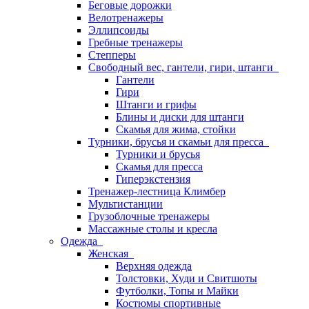
Беговые дорожки
Велотренажеры
Эллипсоиды
Гребные тренажеры
Степперы
Свободный вес, гантели, гири, штанги
Гантели
Гири
Штанги и грифы
Блины и диски для штанги
Скамья для жима, стойки
Турники, брусья и скамьи для пресса
Турники и брусья
Скамья для пресса
Гиперэкстензия
Тренажер-лестница Климбер
Мультистанции
Грузоблочные тренажеры
Массажные столы и кресла
Одежда
Женская
Верхняя одежда
Толстовки, Худи и Свитшоты
Футболки, Топы и Майки
Костюмы спортивные