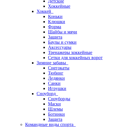
Детские
Хоккейные
Хоккей
Коньки
Клюшки
Форма
Шайбы и мячи
Защита
Баулы и сумки
Аксессуары
Тренажеры хоккейные
Сетки для хоккейных ворот
Зимние забавы
Снегокаты
Тюбинг
Ледянки
Санки
Игрушки
Сноуборд
Сноуборды
Маски
Шлемы
Ботинки
Защита
Командные виды спорта