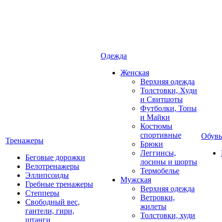
Одежда
Женская
Верхняя одежда
Толстовки, Худи
и Свитшоты
Футболки, Топы
и Майки
Костюмы
спортивные
Обувь
Тренажеры
Брюки
Леггинсы,
Беговые дорожки
лосины и шорты
Велотренажеры
Термобелье
Эллипсоиды
Мужская
Гребные тренажеры
Верхняя одежда
Степперы
Ветровки,
Свободный вес,
жилеты
гантели, гири,
Толстовки, худи
штанги