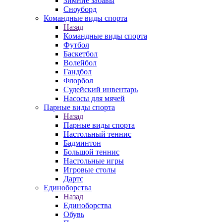
Зимние забавы
Сноуборд
Командные виды спорта
Назад
Командные виды спорта
Футбол
Баскетбол
Волейбол
Гандбол
Флорбол
Судейский инвентарь
Насосы для мячей
Парные виды спорта
Назад
Парные виды спорта
Настольный теннис
Бадминтон
Большой теннис
Настольные игры
Игровые столы
Дартс
Единоборства
Назад
Единоборства
Обувь