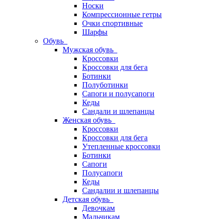
Носки
Компрессионные гетры
Очки спортивные
Шарфы
Обувь
Мужская обувь
Кроссовки
Кроссовки для бега
Ботинки
Полуботинки
Сапоги и полусапоги
Кеды
Сандали и шлепанцы
Женская обувь
Кроссовки
Кроссовки для бега
Утепленные кроссовки
Ботинки
Сапоги
Полусапоги
Кеды
Сандалии и шлепанцы
Детская обувь
Девочкам
Мальчикам