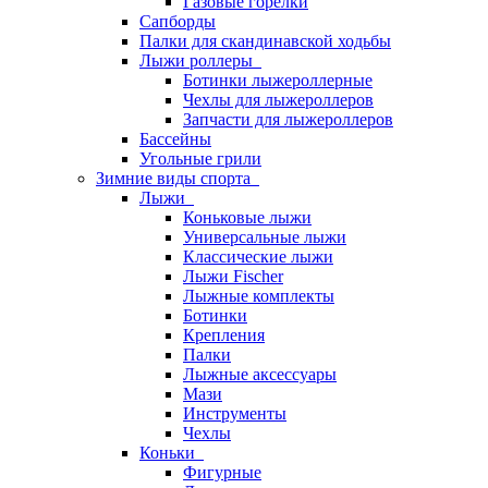
Газовые горелки
Сапборды
Палки для скандинавской ходьбы
Лыжи роллеры
Ботинки лыжероллерные
Чехлы для лыжероллеров
Запчасти для лыжероллеров
Бассейны
Угольные грили
Зимние виды спорта
Лыжи
Коньковые лыжи
Универсальные лыжи
Классические лыжи
Лыжи Fischer
Лыжные комплекты
Ботинки
Крепления
Палки
Лыжные аксессуары
Мази
Инструменты
Чехлы
Коньки
Фигурные