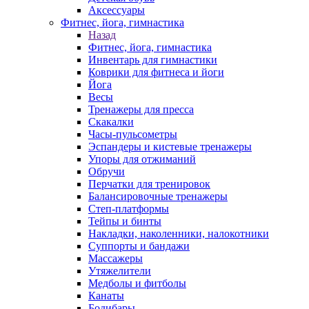
Аксессуары
Фитнес, йога, гимнастика
Назад
Фитнес, йога, гимнастика
Инвентарь для гимнастики
Коврики для фитнеса и йоги
Йога
Весы
Тренажеры для пресса
Скакалки
Часы-пульсометры
Эспандеры и кистевые тренажеры
Упоры для отжиманий
Обручи
Перчатки для тренировок
Балансировочные тренажеры
Степ-платформы
Тейпы и бинты
Накладки, наколенники, налокотники
Суппорты и бандажи
Массажеры
Утяжелители
Медболы и фитболы
Канаты
Бодибары