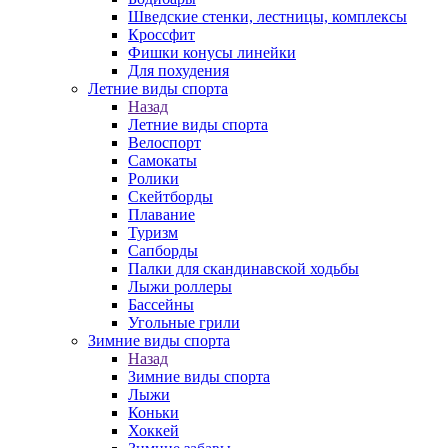
Шведские стенки, лестницы, комплексы
Кроссфит
Фишки конусы линейки
Для похудения
Летние виды спорта
Назад
Летние виды спорта
Велоспорт
Самокаты
Ролики
Скейтборды
Плавание
Туризм
Сапборды
Палки для скандинавской ходьбы
Лыжи роллеры
Бассейны
Угольные грили
Зимние виды спорта
Назад
Зимние виды спорта
Лыжи
Коньки
Хоккей