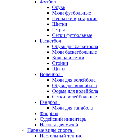
Футбол
Обувь
Мячи футбольные
Перчатки вратарские
Щитки
Гетры
Сетки футбольные
Баскетбол
Обувь для баскетбола
Мячи баскетбольные
Кольца и сетки
Стойки
Щиты
Волейбол
Мячи для волейбола
Обувь для волейбола
Форма для волейбола
Сетки волейбольные
Гандбол
Мячи для гандбола
Флорбол
Судейский инвентарь
Насосы для мячей
Парные виды спорта
Настольный теннис