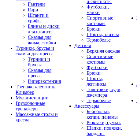
и свитшоты
Гантели
Футболки,
Гири
майки
Штанги и
Спортивные
грифы
костюмы
Блины и диски
Брюки
для штанги
Шорты, тайтсы
Скамья для
Термобелье
жима, стойки
Детская
Турники, брусья и
Верхняя одежда
скамьи для пресса
Спортивные
Турники и
костюмы
брусья
Футболки
Скамья для
Брюки
пресса
Шорты,
Гиперэкстензия
леггинсы
Тренажер-лестница
Толстовки, худи,
Климбер
джемпера
Мультистанции
Термобелье
Грузоблочные
Аксессуары
тренажеры
Бейсболки,
Массажные столы и
кепки, панамы
кресла
Рюкзаки, сумки.
Шапки, повязки,
банданы