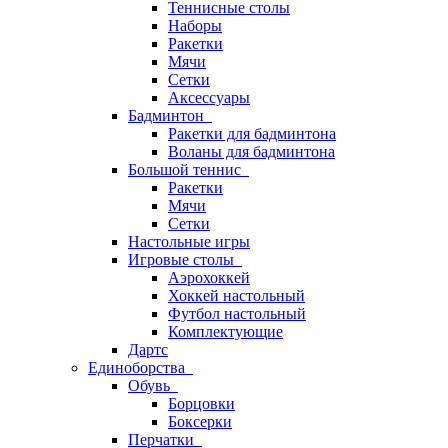
Теннисные столы
Наборы
Ракетки
Мячи
Сетки
Аксессуары
Бадминтон
Ракетки для бадминтона
Воланы для бадминтона
Большой теннис
Ракетки
Мячи
Сетки
Настольные игры
Игровые столы
Аэрохоккей
Хоккей настольный
Футбол настольный
Комплектующие
Дартс
Единоборства
Обувь
Борцовки
Боксерки
Перчатки