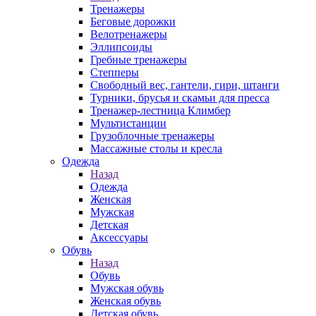
Тренажеры
Беговые дорожки
Велотренажеры
Эллипсоиды
Гребные тренажеры
Степперы
Свободный вес, гантели, гири, штанги
Турники, брусья и скамьи для пресса
Тренажер-лестница Климбер
Мультистанции
Грузоблочные тренажеры
Массажные столы и кресла
Одежда
Назад
Одежда
Женская
Мужская
Детская
Аксессуары
Обувь
Назад
Обувь
Мужская обувь
Женская обувь
Детская обувь