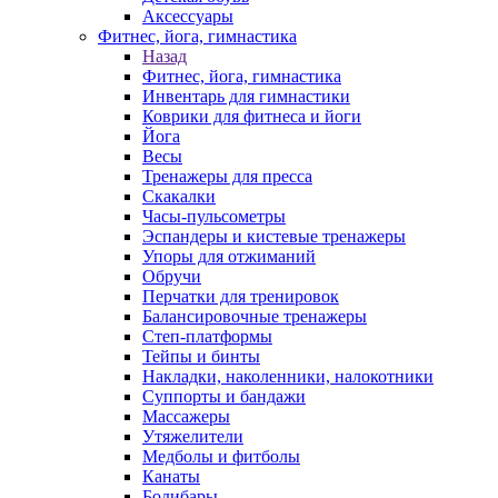
Аксессуары
Фитнес, йога, гимнастика
Назад
Фитнес, йога, гимнастика
Инвентарь для гимнастики
Коврики для фитнеса и йоги
Йога
Весы
Тренажеры для пресса
Скакалки
Часы-пульсометры
Эспандеры и кистевые тренажеры
Упоры для отжиманий
Обручи
Перчатки для тренировок
Балансировочные тренажеры
Степ-платформы
Тейпы и бинты
Накладки, наколенники, налокотники
Суппорты и бандажи
Массажеры
Утяжелители
Медболы и фитболы
Канаты
Бодибары