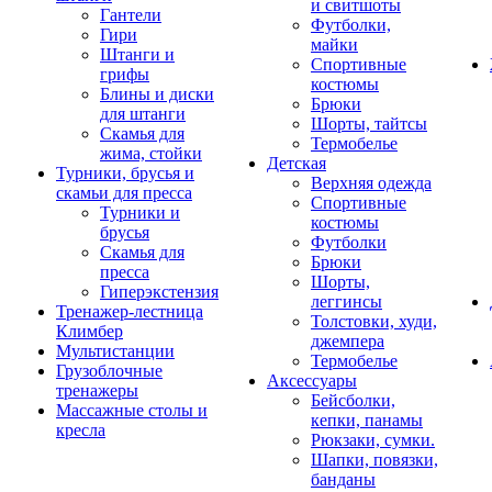
и свитшоты
Гантели
Футболки,
Гири
майки
Штанги и
Спортивные
грифы
костюмы
Блины и диски
Брюки
для штанги
Шорты, тайтсы
Скамья для
Термобелье
жима, стойки
Детская
Турники, брусья и
Верхняя одежда
скамьи для пресса
Спортивные
Турники и
костюмы
брусья
Футболки
Скамья для
Брюки
пресса
Шорты,
Гиперэкстензия
леггинсы
Тренажер-лестница
Толстовки, худи,
Климбер
джемпера
Мультистанции
Термобелье
Грузоблочные
Аксессуары
тренажеры
Бейсболки,
Массажные столы и
кепки, панамы
кресла
Рюкзаки, сумки.
Шапки, повязки,
банданы