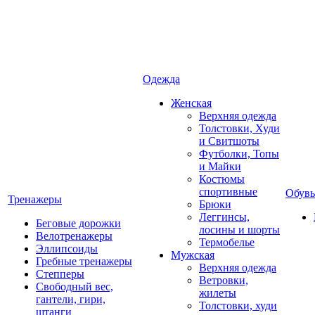
Одежда
Женская
Верхняя одежда
Толстовки, Худи
и Свитшоты
Футболки, Топы
и Майки
Костюмы
спортивные
Обувь
Тренажеры
Брюки
Леггинсы,
Беговые дорожки
лосины и шорты
Велотренажеры
Термобелье
Эллипсоиды
Мужская
Гребные тренажеры
Верхняя одежда
Степперы
Ветровки,
Свободный вес,
жилеты
гантели, гири,
Толстовки, худи
штанги