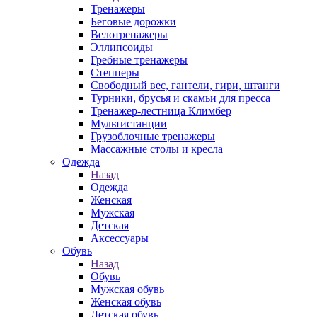
Тренажеры
Беговые дорожки
Велотренажеры
Эллипсоиды
Гребные тренажеры
Степперы
Свободный вес, гантели, гири, штанги
Турники, брусья и скамьи для пресса
Тренажер-лестница Климбер
Мультистанции
Грузоблочные тренажеры
Массажные столы и кресла
Одежда
Назад
Одежда
Женская
Мужская
Детская
Аксессуары
Обувь
Назад
Обувь
Мужская обувь
Женская обувь
Детская обувь