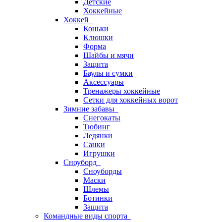
Детские
Хоккейные
Хоккей
Коньки
Клюшки
Форма
Шайбы и мячи
Защита
Баулы и сумки
Аксессуары
Тренажеры хоккейные
Сетки для хоккейных ворот
Зимние забавы
Снегокаты
Тюбинг
Ледянки
Санки
Игрушки
Сноуборд
Сноуборды
Маски
Шлемы
Ботинки
Защита
Командные виды спорта