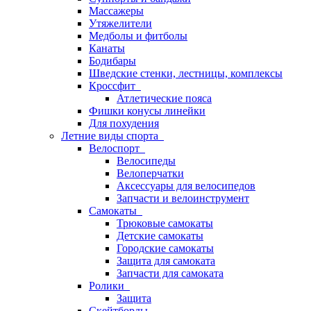
Массажеры
Утяжелители
Медболы и фитболы
Канаты
Бодибары
Шведские стенки, лестницы, комплексы
Кроссфит
Атлетические пояса
Фишки конусы линейки
Для похудения
Летние виды спорта
Велоспорт
Велосипеды
Велоперчатки
Аксессуары для велосипедов
Запчасти и велоинструмент
Самокаты
Трюковые самокаты
Детские самокаты
Городские самокаты
Защита для самоката
Запчасти для самоката
Ролики
Защита
Скейтборды