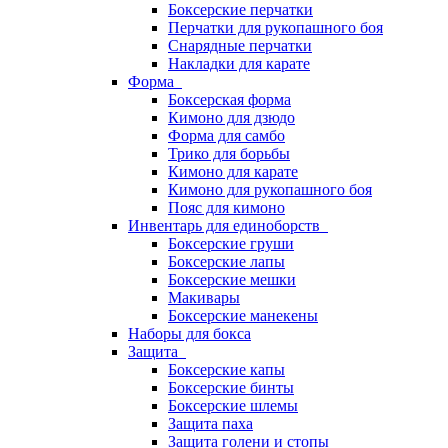
Боксерские перчатки
Перчатки для рукопашного боя
Снарядные перчатки
Накладки для карате
Форма
Боксерская форма
Кимоно для дзюдо
Форма для самбо
Трико для борьбы
Кимоно для карате
Кимоно для рукопашного боя
Пояс для кимоно
Инвентарь для единоборств
Боксерские груши
Боксерские лапы
Боксерские мешки
Макивары
Боксерские манекены
Наборы для бокса
Защита
Боксерские капы
Боксерские бинты
Боксерские шлемы
Защита паха
Защита голени и стопы