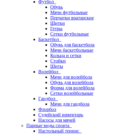
Футбол
Обувь
Мячи футбольные
Перчатки вратарские
Щитки
Гетры
Сетки футбольные
Баскетбол
Обувь для баскетбола
Мячи баскетбольные
Кольца и сетки
Стойки
Щиты
Волейбол
Мячи для волейбола
Обувь для волейбола
Форма для волейбола
Сетки волейбольные
Гандбол
Мячи для гандбола
Флорбол
Судейский инвентарь
Насосы для мячей
Парные виды спорта
Настольный теннис