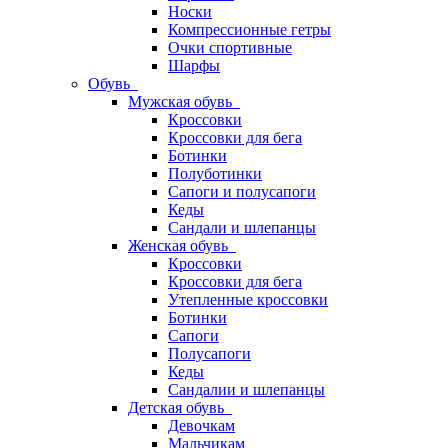
Носки
Компрессионные гетры
Очки спортивные
Шарфы
Обувь
Мужская обувь
Кроссовки
Кроссовки для бега
Ботинки
Полуботинки
Сапоги и полусапоги
Кеды
Сандали и шлепанцы
Женская обувь
Кроссовки
Кроссовки для бега
Утепленные кроссовки
Ботинки
Сапоги
Полусапоги
Кеды
Сандалии и шлепанцы
Детская обувь
Девочкам
Мальчикам