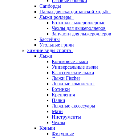
Газовые горелки
Сапборды
Палки для скандинавской ходьбы
Лыжи роллеры
Ботинки лыжероллерные
Чехлы для лыжероллеров
Запчасти для лыжероллеров
Бассейны
Угольные грили
Зимние виды спорта
Лыжи
Коньковые лыжи
Универсальные лыжи
Классические лыжи
Лыжи Fischer
Лыжные комплекты
Ботинки
Крепления
Палки
Лыжные аксессуары
Мази
Инструменты
Чехлы
Коньки
Фигурные