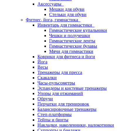
Аксессуары
Мешки для обуви
Стельки для обуви
Фитнес, йога, гимнастика
Инвентарь для гимнастики
Гимнастические купальники
Чешки и получешки
Гимнастические ленты
Гимнастические булавы
Мячи для гимнастики
Коврики для фитнеса и йоги
Йога
Весы
Тренажеры для пресса
Скакалки
Часы-пульсометры
Эспандеры и кистевые тренажеры
Упоры для отжиманий
Обручи
Перчатки для тренировок
Балансировочные тренажеры
Степ-платформы
Тейпы и бинты
Накладки, наколенники, налокотники
Суппорты и бандажи