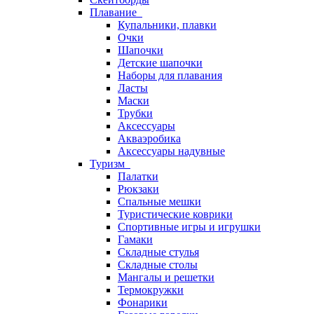
Плавание
Купальники, плавки
Очки
Шапочки
Детские шапочки
Наборы для плавания
Ласты
Маски
Трубки
Аксессуары
Акваэробика
Аксессуары надувные
Туризм
Палатки
Рюкзаки
Спальные мешки
Туристические коврики
Спортивные игры и игрушки
Гамаки
Складные стулья
Складные столы
Мангалы и решетки
Термокружки
Фонарики