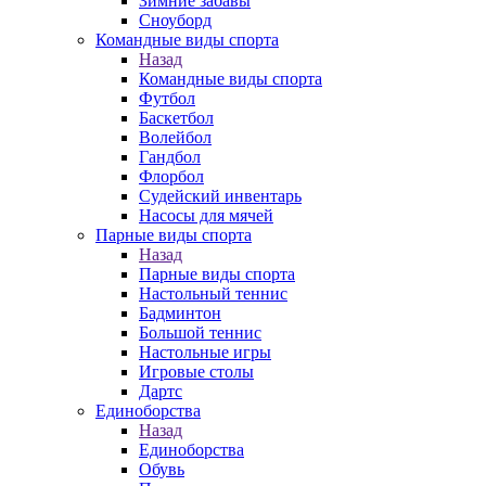
Зимние забавы
Сноуборд
Командные виды спорта
Назад
Командные виды спорта
Футбол
Баскетбол
Волейбол
Гандбол
Флорбол
Судейский инвентарь
Насосы для мячей
Парные виды спорта
Назад
Парные виды спорта
Настольный теннис
Бадминтон
Большой теннис
Настольные игры
Игровые столы
Дартс
Единоборства
Назад
Единоборства
Обувь