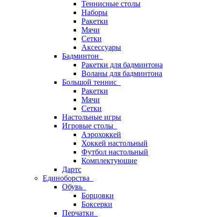
Теннисные столы
Наборы
Ракетки
Мячи
Сетки
Аксессуары
Бадминтон
Ракетки для бадминтона
Воланы для бадминтона
Большой теннис
Ракетки
Мячи
Сетки
Настольные игры
Игровые столы
Аэрохоккей
Хоккей настольный
Футбол настольный
Комплектующие
Дартс
Единоборства
Обувь
Борцовки
Боксерки
Перчатки