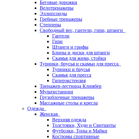
Беговые дорожки
Велотренажеры
Эллипсоиды
Гребные тренажеры
Степперы
Свободный вес, гантели, гири, штанги
Гантели
Гири
Штанги и грифы
Блины и диски для штанги
Скамья для жима, стойки
Турники, брусья и скамьи для пресса
Турники и брусья
Скамья для пресса
Гиперэкстензия
Тренажер-лестница Климбер
Мультистанции
Грузоблочные тренажеры
Массажные столы и кресла
Одежда
Женская
Верхняя одежда
Толстовки, Худи и Свитшоты
Футболки, Топы и Майки
Костюмы спортивные