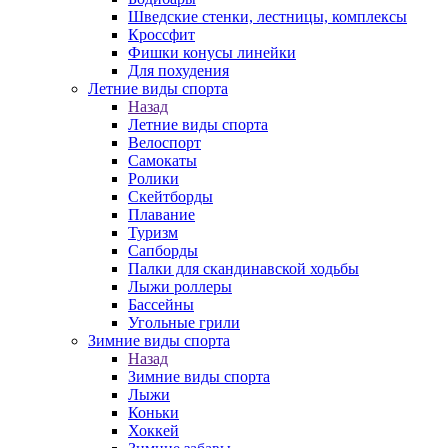
Шведские стенки, лестницы, комплексы
Кроссфит
Фишки конусы линейки
Для похудения
Летние виды спорта
Назад
Летние виды спорта
Велоспорт
Самокаты
Ролики
Скейтборды
Плавание
Туризм
Сапборды
Палки для скандинавской ходьбы
Лыжи роллеры
Бассейны
Угольные грили
Зимние виды спорта
Назад
Зимние виды спорта
Лыжи
Коньки
Хоккей