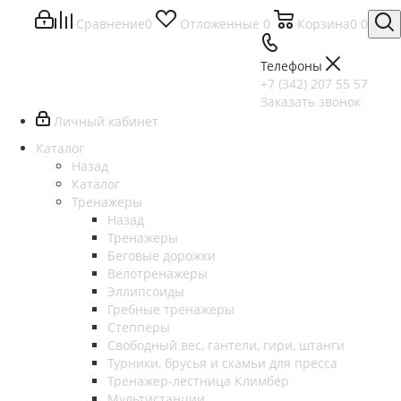
Сравнение
0
Отложенные
0
Корзина
0
0
Телефоны
+7 (342) 207 55 57
Заказать звонок
Личный кабинет
Каталог
Назад
Каталог
Тренажеры
Назад
Тренажеры
Беговые дорожки
Велотренажеры
Эллипсоиды
Гребные тренажеры
Степперы
Свободный вес, гантели, гири, штанги
Турники, брусья и скамьи для пресса
Тренажер-лестница Климбер
Мультистанции