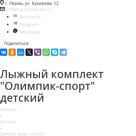
г. Пермь, ул. Букирева, 12
st59@sporttovary59.ru
Вконтакте
Telegram
WhatsApp
Поделиться
Лыжный комплект
"Олимпик-спорт"
детский
Главная
-
Каталог
-
Зимние виды спорта