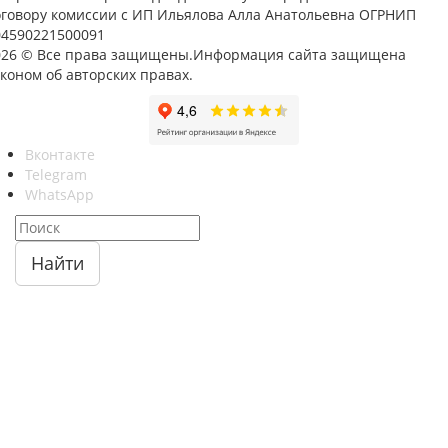
оговору комиссии с ИП Ильялова Алла Анатольевна ОГРНИП
04590221500091
026 © Все права защищены.Информация сайта защищена
коном об авторских правах.
Вконтакте
Telegram
WhatsApp
Найти