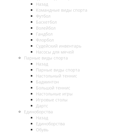
Назад
Командные виды спорта
Футбол
Баскетбол
Волейбол
Гандбол
Флорбол
Судейский инвентарь
Насосы для мячей
Парные виды спорта
Назад
Парные виды спорта
Настольный теннис
Бадминтон
Большой теннис
Настольные игры
Игровые столы
Дартс
Единоборства
Назад
Единоборства
Обувь