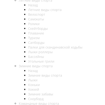
Летние виды спорта
Назад
Летние виды спорта
Велоспорт
Самокаты
Ролики
Скейтборды
Плавание
Туризм
Сапборды
Палки для скандинавской ходьбы
Лыжи роллеры
Бассейны
Угольные грили
Зимние виды спорта
Назад
Зимние виды спорта
Лыжи
Коньки
Хоккей
Зимние забавы
Сноуборд
Командные виды спорта