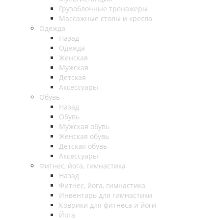
Грузоблочные тренажеры
Массажные столы и кресла
Одежда
Назад
Одежда
Женская
Мужская
Детская
Аксессуары
Обувь
Назад
Обувь
Мужская обувь
Женская обувь
Детская обувь
Аксессуары
Фитнес, йога, гимнастика
Назад
Фитнес, йога, гимнастика
Инвентарь для гимнастики
Коврики для фитнеса и йоги
Йога