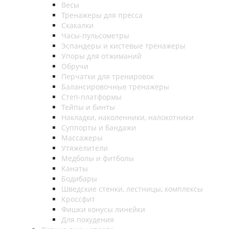
Весы
Тренажеры для пресса
Скакалки
Часы-пульсометры
Эспандеры и кистевые тренажеры
Упоры для отжиманий
Обручи
Перчатки для тренировок
Балансировочные тренажеры
Степ-платформы
Тейпы и бинты
Накладки, наколенники, налокотники
Суппорты и бандажи
Массажеры
Утяжелители
Медболы и фитболы
Канаты
Бодибары
Шведские стенки, лестницы, комплексы
Кроссфит
Фишки конусы линейки
Для похудения