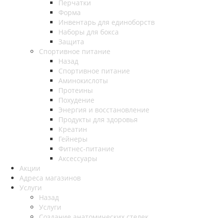
Перчатки
Форма
Инвентарь для единоборств
Наборы для бокса
Защита
Спортивное питание
Назад
Спортивное питание
Аминокислоты
Протеины
Похудение
Энергия и восстановление
Продукты для здоровья
Креатин
Гейнеры
Фитнес-питание
Аксессуары
Акции
Адреса магазинов
Услуги
Назад
Услуги
Создание анатомических стелек