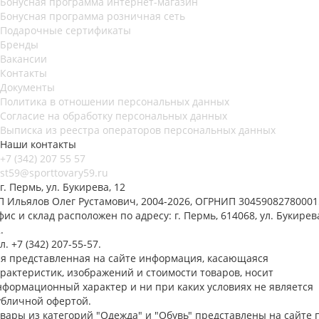
Бонусная программа интернет-магазин
Бонусная программа розничная сеть
Подарочные сертификаты
Бренды
Вакансии
Контакты
Документы
Политика в отношении персональных данных
Согласие на обработку персональных данных
Выписка из реестра операторов персональных данных
Наши контакты
+7 (342) 207 55 57
st59@sporttovary59.ru
г. Пермь, ул. Букирева, 12
П Ильялов Олег Рустамович, 2004-2026, ОГРНИП 30459082780001
ис и склад расположен по адресу: г. Пермь, 614068, ул. Букирев
.
л. +7 (342) 207-55-57.
ся представленная на сайте информация, касающаяся
арактеристик, изображений и стоимости товаров, носит
нформационный характер и ни при каких условиях не является
убличной офертой.
овары из категорий "Одежда" и "Обувь" представлены на сайте 