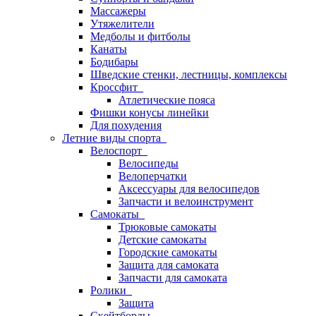
Массажеры
Утяжелители
Медболы и фитболы
Канаты
Бодибары
Шведские стенки, лестницы, комплексы
Кроссфит
Атлетические пояса
Фишки конусы линейки
Для похудения
Летние виды спорта
Велоспорт
Велосипеды
Велоперчатки
Аксессуары для велосипедов
Запчасти и велоинструмент
Самокаты
Трюковые самокаты
Детские самокаты
Городские самокаты
Защита для самоката
Запчасти для самоката
Ролики
Защита
Скейтборды