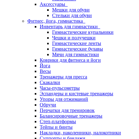
Аксессуары
Мешки для обуви
Стельки для обуви
Фитнес, йога, гимнастика
Инвентарь для гимнастики
Гимнастические купальники
Чешки и получешки
Гимнастические ленты
Гимнастические булавы
Мячи для гимнастики
Коврики для фитнеса и йоги
Йога
Весы
Тренажеры для пресса
Скакалки
Часы-пульсометры
Эспандеры и кистевые тренажеры
Упоры для отжиманий
Обручи
Перчатки для тренировок
Балансировочные тренажеры
Степ-платформы
Тейпы и бинты
Накладки, наколенники, налокотники
Суппорты и бандажи