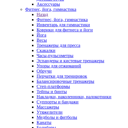
Аксессуары
Фитнес, йога, гимнастика
Назад
Фитнес, йога, гимнастика
Инвентарь для гимнастики
Коврики для фитнеса и йоги
Йога
Весы
Тренажеры для пресса
Скакалки
Часы-пульсометры
Эспандеры и кистевые тренажеры
Упоры для отжиманий
Обручи
Перчатки для тренировок
Балансировочные тренажеры
Степ-платформы
Тейпы и бинты
Накладки, наколенники, налокотники
Суппорты и бандажи
Массажеры
Утяжелители
Медболы и фитболы
Канаты
Бодибары