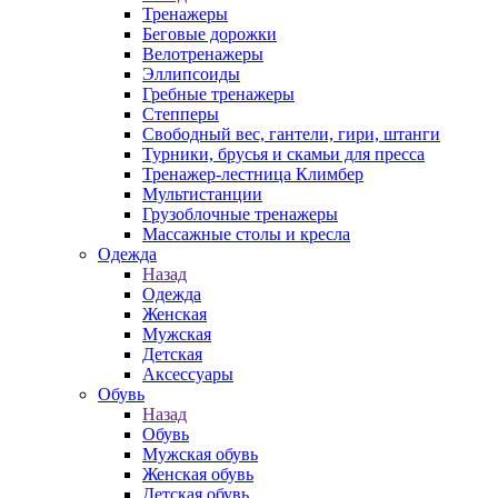
Тренажеры
Беговые дорожки
Велотренажеры
Эллипсоиды
Гребные тренажеры
Степперы
Свободный вес, гантели, гири, штанги
Турники, брусья и скамьи для пресса
Тренажер-лестница Климбер
Мультистанции
Грузоблочные тренажеры
Массажные столы и кресла
Одежда
Назад
Одежда
Женская
Мужская
Детская
Аксессуары
Обувь
Назад
Обувь
Мужская обувь
Женская обувь
Детская обувь