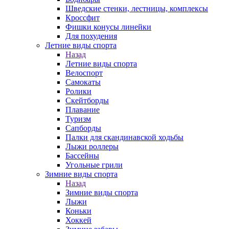
Шведские стенки, лестницы, комплексы
Кроссфит
Фишки конусы линейки
Для похудения
Летние виды спорта
Назад
Летние виды спорта
Велоспорт
Самокаты
Ролики
Скейтборды
Плавание
Туризм
Сапборды
Палки для скандинавской ходьбы
Лыжи роллеры
Бассейны
Угольные грили
Зимние виды спорта
Назад
Зимние виды спорта
Лыжи
Коньки
Хоккей