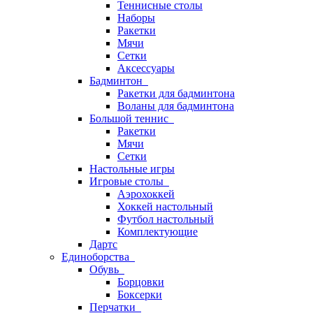
Теннисные столы
Наборы
Ракетки
Мячи
Сетки
Аксессуары
Бадминтон
Ракетки для бадминтона
Воланы для бадминтона
Большой теннис
Ракетки
Мячи
Сетки
Настольные игры
Игровые столы
Аэрохоккей
Хоккей настольный
Футбол настольный
Комплектующие
Дартс
Единоборства
Обувь
Борцовки
Боксерки
Перчатки