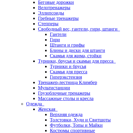
Беговые дорожки
Велотренажеры
Эллипсоиды
Гребные тренажеры
Степперы
Свободный вес, гантели, гири, штанги
Гантели
Гири
Штанги и грифы
Блины и диски для штанги
Скамья для жима, стойки
Турники, брусья и скамьи для пресса
Турники и брусья
Скамья для пресса
Гиперэкстензия
Тренажер-лестница Климбер
Мультистанции
Грузоблочные тренажеры
Массажные столы и кресла
Одежда
Женская
Верхняя одежда
Толстовки, Худи и Свитшоты
Футболки, Топы и Майки
Костюмы спортивные