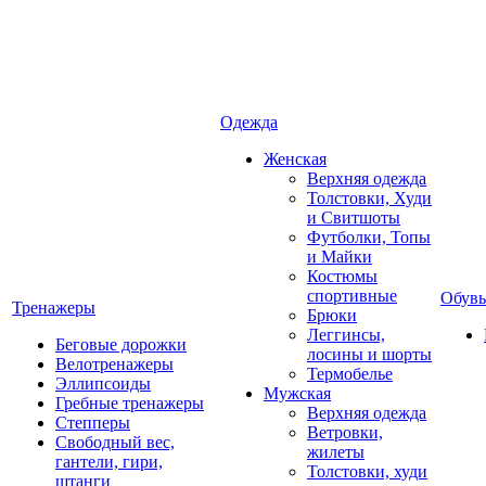
Одежда
Женская
Верхняя одежда
Толстовки, Худи
и Свитшоты
Футболки, Топы
и Майки
Костюмы
спортивные
Обувь
Тренажеры
Брюки
Леггинсы,
Беговые дорожки
лосины и шорты
Велотренажеры
Термобелье
Эллипсоиды
Мужская
Гребные тренажеры
Верхняя одежда
Степперы
Ветровки,
Свободный вес,
жилеты
гантели, гири,
Толстовки, худи
штанги