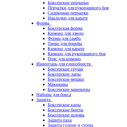
Боксерские перчатки
Перчатки для рукопашного боя
Снарядные перчатки
Накладки для карате
Форма
Боксерская форма
Кимоно для дзюдо
Форма для самбо
Трико для борьбы
Кимоно для карате
Кимоно для рукопашного боя
Пояс для кимоно
Инвентарь для единоборств
Боксерские груши
Боксерские лапы
Боксерские мешки
Макивары
Боксерские манекены
Наборы для бокса
Защита
Боксерские капы
Боксерские бинты
Боксерские шлемы
Защита паха
Защита голени и стопы