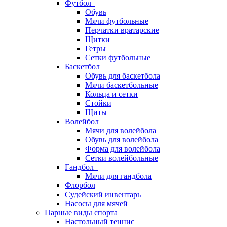
Футбол
Обувь
Мячи футбольные
Перчатки вратарские
Щитки
Гетры
Сетки футбольные
Баскетбол
Обувь для баскетбола
Мячи баскетбольные
Кольца и сетки
Стойки
Щиты
Волейбол
Мячи для волейбола
Обувь для волейбола
Форма для волейбола
Сетки волейбольные
Гандбол
Мячи для гандбола
Флорбол
Судейский инвентарь
Насосы для мячей
Парные виды спорта
Настольный теннис