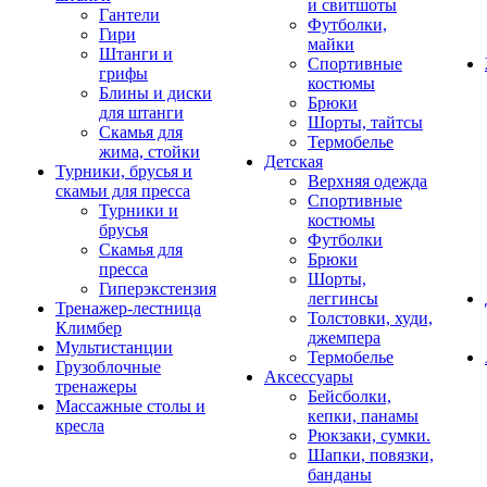
и свитшоты
Гантели
Футболки,
Гири
майки
Штанги и
Спортивные
грифы
костюмы
Блины и диски
Брюки
для штанги
Шорты, тайтсы
Скамья для
Термобелье
жима, стойки
Детская
Турники, брусья и
Верхняя одежда
скамьи для пресса
Спортивные
Турники и
костюмы
брусья
Футболки
Скамья для
Брюки
пресса
Шорты,
Гиперэкстензия
леггинсы
Тренажер-лестница
Толстовки, худи,
Климбер
джемпера
Мультистанции
Термобелье
Грузоблочные
Аксессуары
тренажеры
Бейсболки,
Массажные столы и
кепки, панамы
кресла
Рюкзаки, сумки.
Шапки, повязки,
банданы