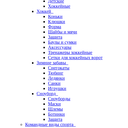
Детские
Хоккейные
Хоккей
Коньки
Клюшки
Форма
Шайбы и мячи
Защита
Баулы и сумки
Аксессуары
Тренажеры хоккейные
Сетки для хоккейных ворот
Зимние забавы
Снегокаты
Тюбинг
Ледянки
Санки
Игрушки
Сноуборд
Сноуборды
Маски
Шлемы
Ботинки
Защита
Командные виды спорта