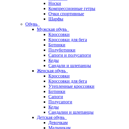
Носки
Компрессионные гетры
Очки спортивные
Шарфы
Обувь
Мужская обувь
Кроссовки
Кроссовки для бега
Ботинки
Полуботинки
Сапоги и полусапоги
Кеды
Сандали и шлепанцы
Женская обувь
Кроссовки
Кроссовки для бега
Утепленные кроссовки
Ботинки
Сапоги
Полусапоги
Кеды
Сандалии и шлепанцы
Детская обувь
Девочкам
Мальчикам