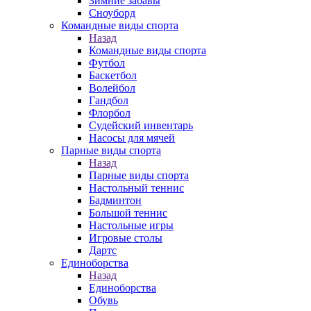
Зимние забавы
Сноуборд
Командные виды спорта
Назад
Командные виды спорта
Футбол
Баскетбол
Волейбол
Гандбол
Флорбол
Судейский инвентарь
Насосы для мячей
Парные виды спорта
Назад
Парные виды спорта
Настольный теннис
Бадминтон
Большой теннис
Настольные игры
Игровые столы
Дартс
Единоборства
Назад
Единоборства
Обувь