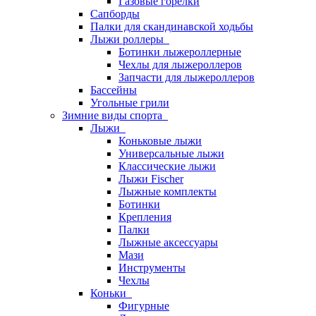
Газовые горелки
Сапборды
Палки для скандинавской ходьбы
Лыжи роллеры
Ботинки лыжероллерные
Чехлы для лыжероллеров
Запчасти для лыжероллеров
Бассейны
Угольные грили
Зимние виды спорта
Лыжи
Коньковые лыжи
Универсальные лыжи
Классические лыжи
Лыжи Fischer
Лыжные комплекты
Ботинки
Крепления
Палки
Лыжные аксессуары
Мази
Инструменты
Чехлы
Коньки
Фигурные