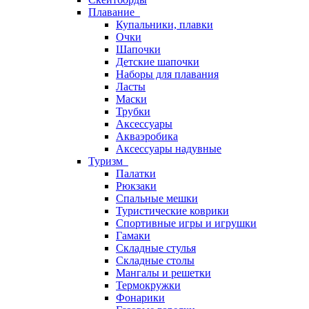
Плавание
Купальники, плавки
Очки
Шапочки
Детские шапочки
Наборы для плавания
Ласты
Маски
Трубки
Аксессуары
Акваэробика
Аксессуары надувные
Туризм
Палатки
Рюкзаки
Спальные мешки
Туристические коврики
Спортивные игры и игрушки
Гамаки
Складные стулья
Складные столы
Мангалы и решетки
Термокружки
Фонарики