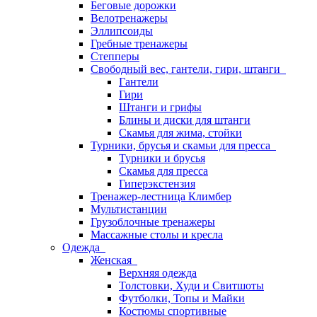
Беговые дорожки
Велотренажеры
Эллипсоиды
Гребные тренажеры
Степперы
Свободный вес, гантели, гири, штанги
Гантели
Гири
Штанги и грифы
Блины и диски для штанги
Скамья для жима, стойки
Турники, брусья и скамьи для пресса
Турники и брусья
Скамья для пресса
Гиперэкстензия
Тренажер-лестница Климбер
Мультистанции
Грузоблочные тренажеры
Массажные столы и кресла
Одежда
Женская
Верхняя одежда
Толстовки, Худи и Свитшоты
Футболки, Топы и Майки
Костюмы спортивные