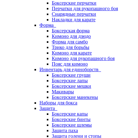
Боксерские перчатки
Перчатки для рукопашного боя
Снарядные перчатки
Накладки для карате
Форма
Боксерская форма
Кимоно для дзюдо
Форма для самбо
Трико для борьбы
Кимоно для карате
Кимоно для рукопашного боя
Пояс для кимоно
Инвентарь для единоборств
Боксерские груши
Боксерские лапы
Боксерские мешки
Макивары
Боксерские манекены
Наборы для бокса
Защита
Боксерские капы
Боксерские бинты
Боксерские шлемы
Защита паха
Защита голени и стопы