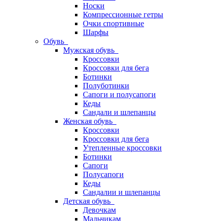
Носки
Компрессионные гетры
Очки спортивные
Шарфы
Обувь
Мужская обувь
Кроссовки
Кроссовки для бега
Ботинки
Полуботинки
Сапоги и полусапоги
Кеды
Сандали и шлепанцы
Женская обувь
Кроссовки
Кроссовки для бега
Утепленные кроссовки
Ботинки
Сапоги
Полусапоги
Кеды
Сандалии и шлепанцы
Детская обувь
Девочкам
Мальчикам