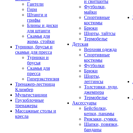
и свитшоты
Гантели
Футболки,
Гири
майки
Штанги и
Спортивные
грифы
костюмы
Блины и диски
Брюки
для штанги
Шорты, тайтсы
Скамья для
Термобелье
жима, стойки
Детская
Турники, брусья и
Верхняя одежда
скамьи для пресса
Спортивные
Турники и
костюмы
брусья
Футболки
Скамья для
Брюки
пресса
Шорты,
Гиперэкстензия
леггинсы
Тренажер-лестница
Толстовки, худи,
Климбер
джемпера
Мультистанции
Термобелье
Грузоблочные
Аксессуары
тренажеры
Бейсболки,
Массажные столы и
кепки, панамы
кресла
Рюкзаки, сумки.
Шапки, повязки,
банданы