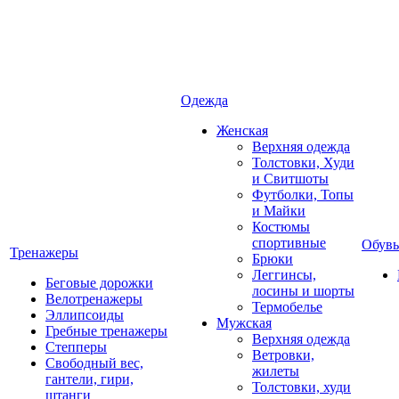
Одежда
Женская
Верхняя одежда
Толстовки, Худи
и Свитшоты
Футболки, Топы
и Майки
Костюмы
спортивные
Обувь
Тренажеры
Брюки
Леггинсы,
Беговые дорожки
лосины и шорты
Велотренажеры
Термобелье
Эллипсоиды
Мужская
Гребные тренажеры
Верхняя одежда
Степперы
Ветровки,
Свободный вес,
жилеты
гантели, гири,
Толстовки, худи
штанги