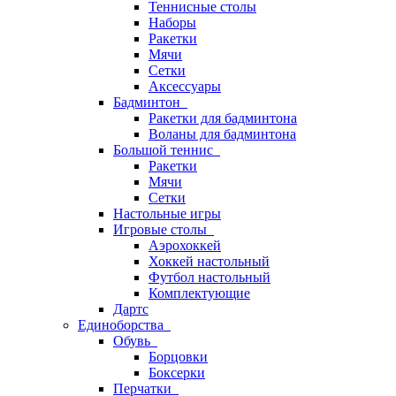
Теннисные столы
Наборы
Ракетки
Мячи
Сетки
Аксессуары
Бадминтон
Ракетки для бадминтона
Воланы для бадминтона
Большой теннис
Ракетки
Мячи
Сетки
Настольные игры
Игровые столы
Аэрохоккей
Хоккей настольный
Футбол настольный
Комплектующие
Дартс
Единоборства
Обувь
Борцовки
Боксерки
Перчатки