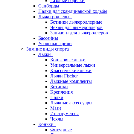
Газовые горелки
Сапборды
Палки для скандинавской ходьбы
Лыжи роллеры
Ботинки лыжероллерные
Чехлы для лыжероллеров
Запчасти для лыжероллеров
Бассейны
Угольные грили
Зимние виды спорта
Лыжи
Коньковые лыжи
Универсальные лыжи
Классические лыжи
Лыжи Fischer
Лыжные комплекты
Ботинки
Крепления
Палки
Лыжные аксессуары
Мази
Инструменты
Чехлы
Коньки
Фигурные