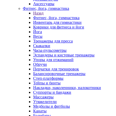
Аксессуары
Фитнес, йога, гимнастика
Назад
Фитнес, йога, гимнастика
Инвентарь для гимнастики
Коврики для фитнеса и йоги
Йога
Весы
Тренажеры для пресса
Скакалки
Часы-пульсометры
Эспандеры и кистевые тренажеры
Упоры для отжиманий
Обручи
Перчатки для тренировок
Балансировочные тренажеры
Степ-платформы
Тейпы и бинты
Накладки, наколенники, налокотники
Суппорты и бандажи
Массажеры
Утяжелители
Медболы и фитболы
Канаты
Бодибары