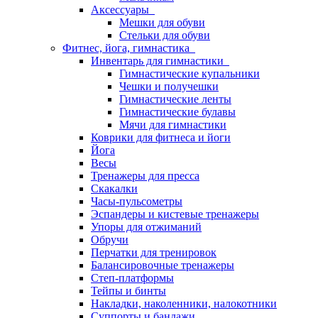
Аксессуары
Мешки для обуви
Стельки для обуви
Фитнес, йога, гимнастика
Инвентарь для гимнастики
Гимнастические купальники
Чешки и получешки
Гимнастические ленты
Гимнастические булавы
Мячи для гимнастики
Коврики для фитнеса и йоги
Йога
Весы
Тренажеры для пресса
Скакалки
Часы-пульсометры
Эспандеры и кистевые тренажеры
Упоры для отжиманий
Обручи
Перчатки для тренировок
Балансировочные тренажеры
Степ-платформы
Тейпы и бинты
Накладки, наколенники, налокотники
Суппорты и бандажи