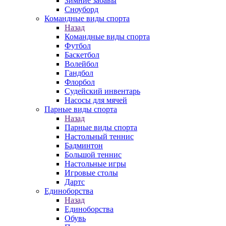
Зимние забавы
Сноуборд
Командные виды спорта
Назад
Командные виды спорта
Футбол
Баскетбол
Волейбол
Гандбол
Флорбол
Судейский инвентарь
Насосы для мячей
Парные виды спорта
Назад
Парные виды спорта
Настольный теннис
Бадминтон
Большой теннис
Настольные игры
Игровые столы
Дартс
Единоборства
Назад
Единоборства
Обувь