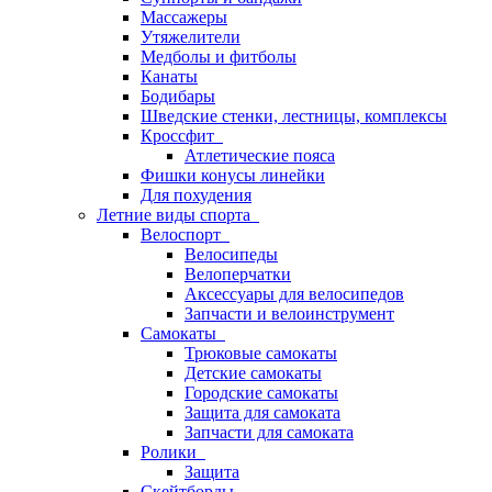
Массажеры
Утяжелители
Медболы и фитболы
Канаты
Бодибары
Шведские стенки, лестницы, комплексы
Кроссфит
Атлетические пояса
Фишки конусы линейки
Для похудения
Летние виды спорта
Велоспорт
Велосипеды
Велоперчатки
Аксессуары для велосипедов
Запчасти и велоинструмент
Самокаты
Трюковые самокаты
Детские самокаты
Городские самокаты
Защита для самоката
Запчасти для самоката
Ролики
Защита
Скейтборды