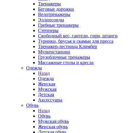
Тренажеры
Беговые дорожки
Велотренажеры
Эллипсоиды
Гребные тренажеры
Степперы
Свободный вес, гантели, гири, штанги
Турники, брусья и скамьи для пресса
Тренажер-лестница Климбер
Мультистанции
Грузоблочные тренажеры
Массажные столы и кресла
Одежда
Назад
Одежда
Женская
Мужская
Детская
Аксессуары
Обувь
Назад
Обувь
Мужская обувь
Женская обувь
Детская обувь