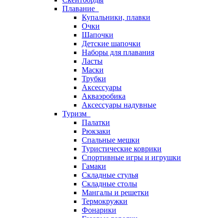
Плавание
Купальники, плавки
Очки
Шапочки
Детские шапочки
Наборы для плавания
Ласты
Маски
Трубки
Аксессуары
Акваэробика
Аксессуары надувные
Туризм
Палатки
Рюкзаки
Спальные мешки
Туристические коврики
Спортивные игры и игрушки
Гамаки
Складные стулья
Складные столы
Мангалы и решетки
Термокружки
Фонарики