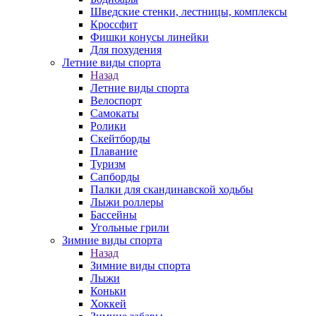
Шведские стенки, лестницы, комплексы
Кроссфит
Фишки конусы линейки
Для похудения
Летние виды спорта
Назад
Летние виды спорта
Велоспорт
Самокаты
Ролики
Скейтборды
Плавание
Туризм
Сапборды
Палки для скандинавской ходьбы
Лыжи роллеры
Бассейны
Угольные грили
Зимние виды спорта
Назад
Зимние виды спорта
Лыжи
Коньки
Хоккей