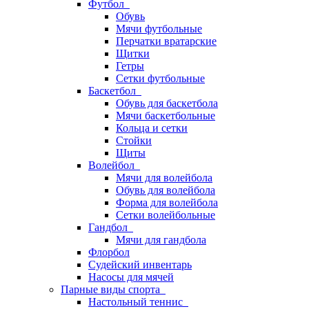
Футбол
Обувь
Мячи футбольные
Перчатки вратарские
Щитки
Гетры
Сетки футбольные
Баскетбол
Обувь для баскетбола
Мячи баскетбольные
Кольца и сетки
Стойки
Щиты
Волейбол
Мячи для волейбола
Обувь для волейбола
Форма для волейбола
Сетки волейбольные
Гандбол
Мячи для гандбола
Флорбол
Судейский инвентарь
Насосы для мячей
Парные виды спорта
Настольный теннис