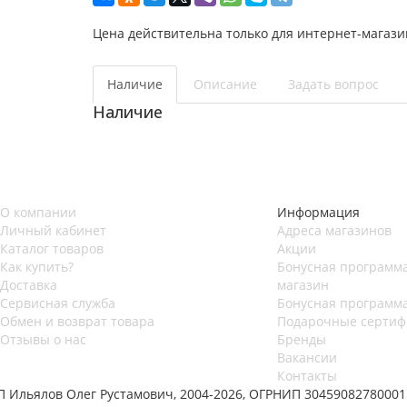
Цена действительна только для интернет-магази
Наличие
Описание
Задать вопрос
Наличие
О компании
Информация
Личный кабинет
Адреса магазинов
Каталог товаров
Акции
Как купить?
Бонусная программа
Доставка
магазин
Сервисная служба
Бонусная программа
Обмен и возврат товара
Подарочные сертиф
Отзывы о нас
Бренды
Вакансии
Контакты
П Ильялов Олег Рустамович, 2004-2026, ОГРНИП 30459082780001