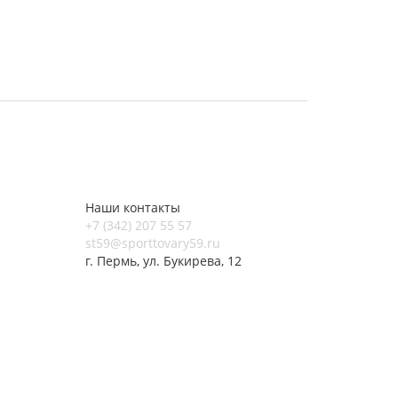
Наши контакты
+7 (342) 207 55 57
st59@sporttovary59.ru
г. Пермь, ул. Букирева, 12