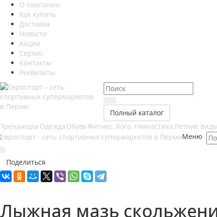
О компании
Как купить
Доставка
Новости
Акции
Сервис
Контакты
Реквизиты
Полный каталог
Тренажеры
Одежда
Обувь
Фитнес, йога, гимнастика
Летние виды
Меню
Поделиться
Лыжная мазь скольжения