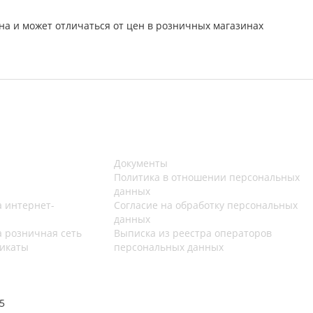
на и может отличаться от цен в розничных магазинах
Документы
Политика в отношении персональных
данных
 интернет-
Согласие на обработку персональных
данных
 розничная сеть
Выписка из реестра операторов
икаты
персональных данных
5