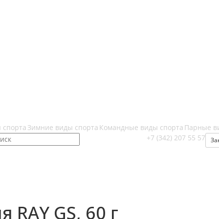
 спорта
Зимние виды спорта
Командные виды спорта
Парные в
+7 (342) 207 55 57
За
 RAY GS, 60 г