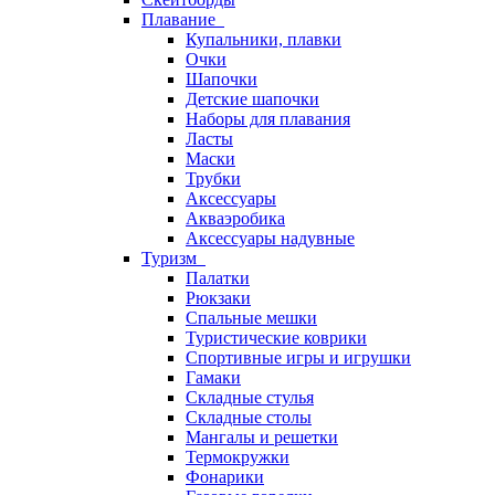
Плавание
Купальники, плавки
Очки
Шапочки
Детские шапочки
Наборы для плавания
Ласты
Маски
Трубки
Аксессуары
Акваэробика
Аксессуары надувные
Туризм
Палатки
Рюкзаки
Спальные мешки
Туристические коврики
Спортивные игры и игрушки
Гамаки
Складные стулья
Складные столы
Мангалы и решетки
Термокружки
Фонарики