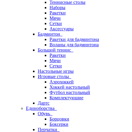
Теннисные столы
Наборы
Ракетки
Мячи
Сетки
Аксессуары
Бадминтон
Ракетки для бадминтона
Воланы для бадминтона
Большой теннис
Ракетки
Мячи
Сетки
Настольные игры
Игровые столы
Аэрохоккей
Хоккей настольный
Футбол настольный
Комплектующие
Дартс
Единоборства
Обувь
Борцовки
Боксерки
Перчатки