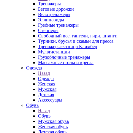
Тренажеры
Беговые дорожки
Велотренажеры
Эллипсоиды
Гребные тренажеры
Степперы
Свободный вес, гантели, гири, штанги
Турники, брусья и скамьи для пресса
Тренажер-лестница Климбер
Мультистанции
Грузоблочные тренажеры
Массажные столы и кресла
Одежда
Назад
Одежда
Женская
Мужская
Детская
Аксессуары
Обувь
Назад
Обувь
Мужская обувь
Женская обувь
Детская обувь