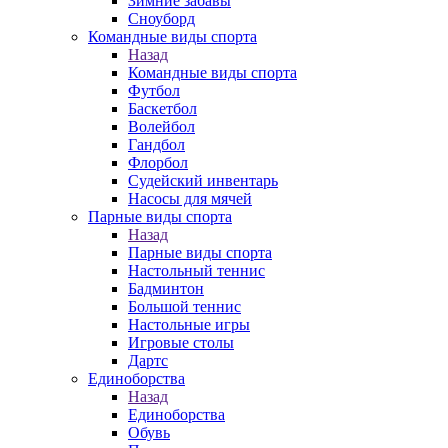
Зимние забавы
Сноуборд
Командные виды спорта
Назад
Командные виды спорта
Футбол
Баскетбол
Волейбол
Гандбол
Флорбол
Судейский инвентарь
Насосы для мячей
Парные виды спорта
Назад
Парные виды спорта
Настольный теннис
Бадминтон
Большой теннис
Настольные игры
Игровые столы
Дартс
Единоборства
Назад
Единоборства
Обувь