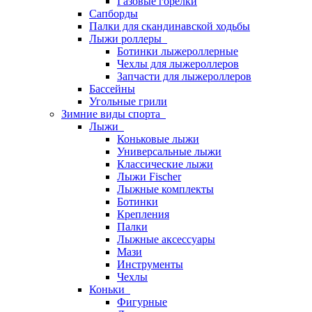
Газовые горелки
Сапборды
Палки для скандинавской ходьбы
Лыжи роллеры
Ботинки лыжероллерные
Чехлы для лыжероллеров
Запчасти для лыжероллеров
Бассейны
Угольные грили
Зимние виды спорта
Лыжи
Коньковые лыжи
Универсальные лыжи
Классические лыжи
Лыжи Fischer
Лыжные комплекты
Ботинки
Крепления
Палки
Лыжные аксессуары
Мази
Инструменты
Чехлы
Коньки
Фигурные