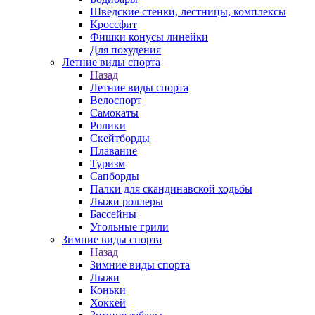
Шведские стенки, лестницы, комплексы
Кроссфит
Фишки конусы линейки
Для похудения
Летние виды спорта
Назад
Летние виды спорта
Велоспорт
Самокаты
Ролики
Скейтборды
Плавание
Туризм
Сапборды
Палки для скандинавской ходьбы
Лыжи роллеры
Бассейны
Угольные грили
Зимние виды спорта
Назад
Зимние виды спорта
Лыжи
Коньки
Хоккей