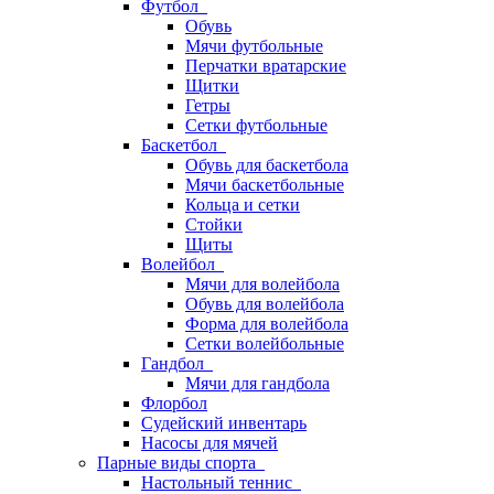
Футбол
Обувь
Мячи футбольные
Перчатки вратарские
Щитки
Гетры
Сетки футбольные
Баскетбол
Обувь для баскетбола
Мячи баскетбольные
Кольца и сетки
Стойки
Щиты
Волейбол
Мячи для волейбола
Обувь для волейбола
Форма для волейбола
Сетки волейбольные
Гандбол
Мячи для гандбола
Флорбол
Судейский инвентарь
Насосы для мячей
Парные виды спорта
Настольный теннис