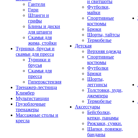
и свитшоты
Гантели
Футболки,
Гири
майки
Штанги и
Спортивные
грифы
костюмы
Блины и диски
Брюки
для штанги
Шорты, тайтсы
Скамья для
Термобелье
жима, стойки
Детская
Турники, брусья и
Верхняя одежда
скамьи для пресса
Спортивные
Турники и
костюмы
брусья
Футболки
Скамья для
Брюки
пресса
Шорты,
Гиперэкстензия
леггинсы
Тренажер-лестница
Толстовки, худи,
Климбер
джемпера
Мультистанции
Термобелье
Грузоблочные
Аксессуары
тренажеры
Бейсболки,
Массажные столы и
кепки, панамы
кресла
Рюкзаки, сумки.
Шапки, повязки,
банданы