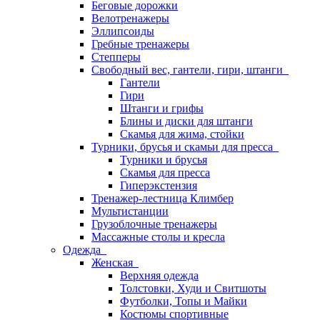
Беговые дорожки
Велотренажеры
Эллипсоиды
Гребные тренажеры
Степперы
Свободный вес, гантели, гири, штанги
Гантели
Гири
Штанги и грифы
Блины и диски для штанги
Скамья для жима, стойки
Турники, брусья и скамьи для пресса
Турники и брусья
Скамья для пресса
Гиперэкстензия
Тренажер-лестница Климбер
Мультистанции
Грузоблочные тренажеры
Массажные столы и кресла
Одежда
Женская
Верхняя одежда
Толстовки, Худи и Свитшоты
Футболки, Топы и Майки
Костюмы спортивные