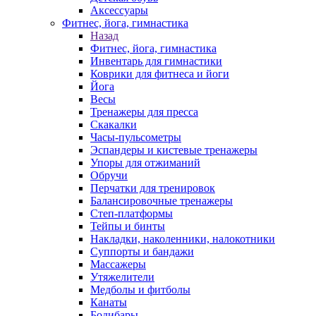
Аксессуары
Фитнес, йога, гимнастика
Назад
Фитнес, йога, гимнастика
Инвентарь для гимнастики
Коврики для фитнеса и йоги
Йога
Весы
Тренажеры для пресса
Скакалки
Часы-пульсометры
Эспандеры и кистевые тренажеры
Упоры для отжиманий
Обручи
Перчатки для тренировок
Балансировочные тренажеры
Степ-платформы
Тейпы и бинты
Накладки, наколенники, налокотники
Суппорты и бандажи
Массажеры
Утяжелители
Медболы и фитболы
Канаты
Бодибары