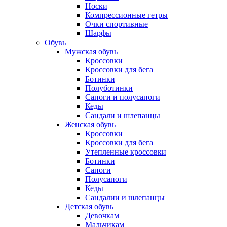
Носки
Компрессионные гетры
Очки спортивные
Шарфы
Обувь
Мужская обувь
Кроссовки
Кроссовки для бега
Ботинки
Полуботинки
Сапоги и полусапоги
Кеды
Сандали и шлепанцы
Женская обувь
Кроссовки
Кроссовки для бега
Утепленные кроссовки
Ботинки
Сапоги
Полусапоги
Кеды
Сандалии и шлепанцы
Детская обувь
Девочкам
Мальчикам