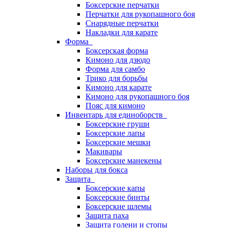
Боксерские перчатки
Перчатки для рукопашного боя
Снарядные перчатки
Накладки для карате
Форма
Боксерская форма
Кимоно для дзюдо
Форма для самбо
Трико для борьбы
Кимоно для карате
Кимоно для рукопашного боя
Пояс для кимоно
Инвентарь для единоборств
Боксерские груши
Боксерские лапы
Боксерские мешки
Макивары
Боксерские манекены
Наборы для бокса
Защита
Боксерские капы
Боксерские бинты
Боксерские шлемы
Защита паха
Защита голени и стопы