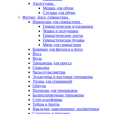
Аксессуары
Мешки для обуви
Стельки для обуви
Фитнес, йога, гимнастика
Инвентарь для гимнастики
Гимнастические купальники
Чешки и получешки
Гимнастические ленты
Гимнастические булавы
Мячи для гимнастики
Коврики для фитнеса и йоги
Йога
Весы
Тренажеры для пресса
Скакалки
Часы-пульсометры
Эспандеры и кистевые тренажеры
Упоры для отжиманий
Обручи
Перчатки для тренировок
Балансировочные тренажеры
Степ-платформы
Тейпы и бинты
Накладки, наколенники, налокотники
Суппорты и бандажи