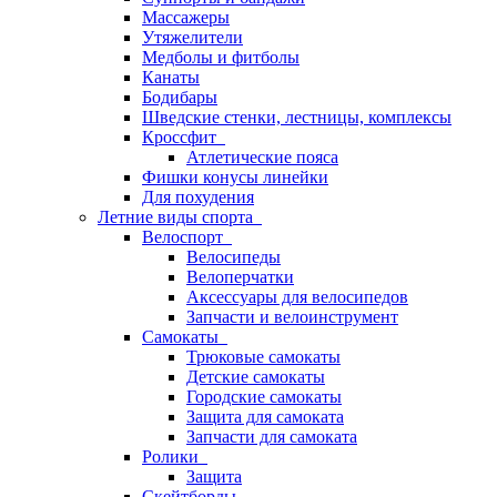
Массажеры
Утяжелители
Медболы и фитболы
Канаты
Бодибары
Шведские стенки, лестницы, комплексы
Кроссфит
Атлетические пояса
Фишки конусы линейки
Для похудения
Летние виды спорта
Велоспорт
Велосипеды
Велоперчатки
Аксессуары для велосипедов
Запчасти и велоинструмент
Самокаты
Трюковые самокаты
Детские самокаты
Городские самокаты
Защита для самоката
Запчасти для самоката
Ролики
Защита
Скейтборды