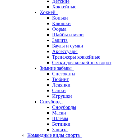
Детские
Хоккейные
Хоккей
Коньки
Клюшки
Форма
Шайбы и мячи
Защита
Баулы и сумки
Аксессуары
Тренажеры хоккейные
Сетки для хоккейных ворот
Зимние забавы
Снегокаты
Тюбинг
Ледянки
Санки
Игрушки
Сноуборд
Сноуборды
Маски
Шлемы
Ботинки
Защита
Командные виды спорта