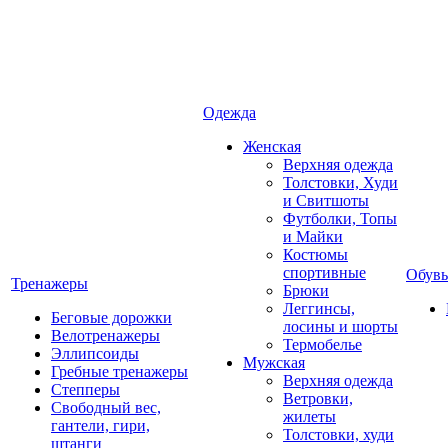
Одежда
Женская
Верхняя одежда
Толстовки, Худи
и Свитшоты
Футболки, Топы
и Майки
Костюмы
спортивные
Обувь
Тренажеры
Брюки
Леггинсы,
Беговые дорожки
лосины и шорты
Велотренажеры
Термобелье
Эллипсоиды
Мужская
Гребные тренажеры
Верхняя одежда
Степперы
Ветровки,
Свободный вес,
жилеты
гантели, гири,
Толстовки, худи
штанги