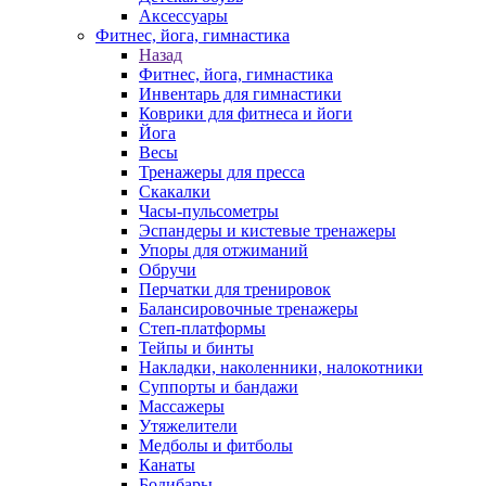
Аксессуары
Фитнес, йога, гимнастика
Назад
Фитнес, йога, гимнастика
Инвентарь для гимнастики
Коврики для фитнеса и йоги
Йога
Весы
Тренажеры для пресса
Скакалки
Часы-пульсометры
Эспандеры и кистевые тренажеры
Упоры для отжиманий
Обручи
Перчатки для тренировок
Балансировочные тренажеры
Степ-платформы
Тейпы и бинты
Накладки, наколенники, налокотники
Суппорты и бандажи
Массажеры
Утяжелители
Медболы и фитболы
Канаты
Бодибары