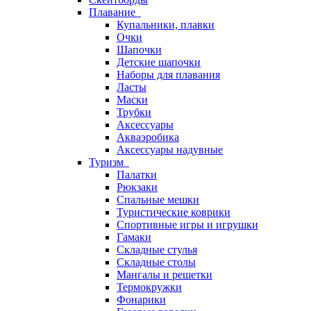
Плавание
Купальники, плавки
Очки
Шапочки
Детские шапочки
Наборы для плавания
Ласты
Маски
Трубки
Аксессуары
Акваэробика
Аксессуары надувные
Туризм
Палатки
Рюкзаки
Спальные мешки
Туристические коврики
Спортивные игры и игрушки
Гамаки
Складные стулья
Складные столы
Мангалы и решетки
Термокружки
Фонарики