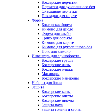
Боксерские перчатки
Перчатки для рукопашного боя
Снарядные перчатки
Накладки для карате
Форма
Боксерская форма
Кимоно для дзюдо
Форма для самбо
Трико для борьбы
Кимоно для карате
Кимоно для рукопашного боя
Пояс для кимоно
Инвентарь для единоборств
Боксерские груши
Боксерские лапы
Боксерские мешки
Макивары
Боксерские манекены
Наборы для бокса
Защита
Боксерские капы
Боксерские бинты
Боксерские шлемы
Защита паха
Защита голени и стопы