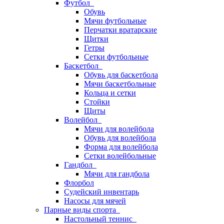
Футбол
Обувь
Мячи футбольные
Перчатки вратарские
Щитки
Гетры
Сетки футбольные
Баскетбол
Обувь для баскетбола
Мячи баскетбольные
Кольца и сетки
Стойки
Щиты
Волейбол
Мячи для волейбола
Обувь для волейбола
Форма для волейбола
Сетки волейбольные
Гандбол
Мячи для гандбола
Флорбол
Судейский инвентарь
Насосы для мячей
Парные виды спорта
Настольный теннис