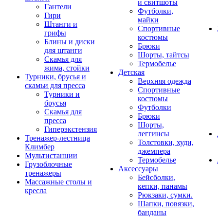
и свитшоты
Гантели
Футболки,
Гири
майки
Штанги и
Спортивные
грифы
костюмы
Блины и диски
Брюки
для штанги
Шорты, тайтсы
Скамья для
Термобелье
жима, стойки
Детская
Турники, брусья и
Верхняя одежда
скамьи для пресса
Спортивные
Турники и
костюмы
брусья
Футболки
Скамья для
Брюки
пресса
Шорты,
Гиперэкстензия
леггинсы
Тренажер-лестница
Толстовки, худи,
Климбер
джемпера
Мультистанции
Термобелье
Грузоблочные
Аксессуары
тренажеры
Бейсболки,
Массажные столы и
кепки, панамы
кресла
Рюкзаки, сумки.
Шапки, повязки,
банданы