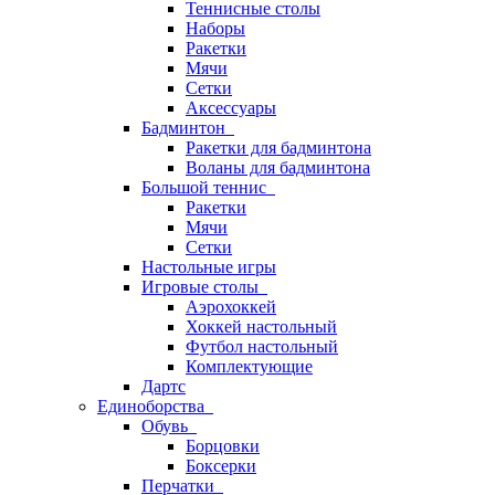
Теннисные столы
Наборы
Ракетки
Мячи
Сетки
Аксессуары
Бадминтон
Ракетки для бадминтона
Воланы для бадминтона
Большой теннис
Ракетки
Мячи
Сетки
Настольные игры
Игровые столы
Аэрохоккей
Хоккей настольный
Футбол настольный
Комплектующие
Дартс
Единоборства
Обувь
Борцовки
Боксерки
Перчатки