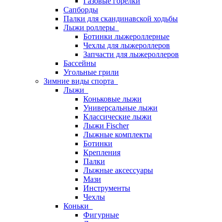
Газовые горелки
Сапборды
Палки для скандинавской ходьбы
Лыжи роллеры
Ботинки лыжероллерные
Чехлы для лыжероллеров
Запчасти для лыжероллеров
Бассейны
Угольные грили
Зимние виды спорта
Лыжи
Коньковые лыжи
Универсальные лыжи
Классические лыжи
Лыжи Fischer
Лыжные комплекты
Ботинки
Крепления
Палки
Лыжные аксессуары
Мази
Инструменты
Чехлы
Коньки
Фигурные