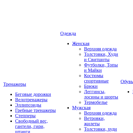
Одежда
Женская
Верхняя одежда
Толстовки, Худи
и Свитшоты
Футболки, Топы
и Майки
Костюмы
спортивные
Обувь
Тренажеры
Брюки
Леггинсы,
Беговые дорожки
лосины и шорты
Велотренажеры
Термобелье
Эллипсоиды
Мужская
Гребные тренажеры
Верхняя одежда
Степперы
Ветровки,
Свободный вес,
жилеты
гантели, гири,
Толстовки, худи
штанги