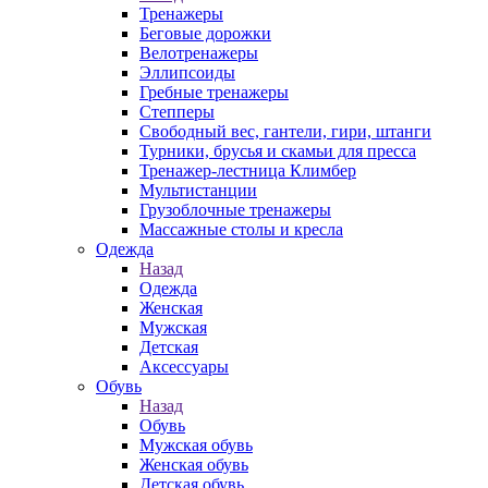
Тренажеры
Беговые дорожки
Велотренажеры
Эллипсоиды
Гребные тренажеры
Степперы
Свободный вес, гантели, гири, штанги
Турники, брусья и скамьи для пресса
Тренажер-лестница Климбер
Мультистанции
Грузоблочные тренажеры
Массажные столы и кресла
Одежда
Назад
Одежда
Женская
Мужская
Детская
Аксессуары
Обувь
Назад
Обувь
Мужская обувь
Женская обувь
Детская обувь