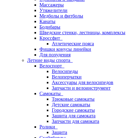
Массажеры
Утяжелители
Медболы и фитболы
Канаты
Бодибары
Шведские стенки, лестницы, комплексы
Кроссфит
Атлетические пояса
Фишки конусы линейки
Для похудения
Летние виды спорта
Велоспорт
Велосипеды
Велоперчатки
Аксессуары для велосипедов
Запчасти и велоинструмент
Самокаты
Трюковые самокаты
Детские самокаты
Городские самокаты
Защита для самоката
Запчасти для самоката
Ролики
Защита
Скейтборды