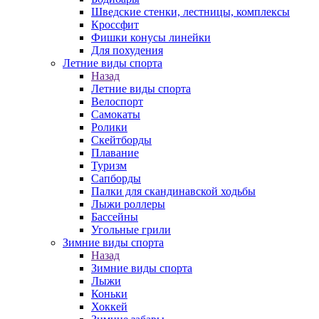
Шведские стенки, лестницы, комплексы
Кроссфит
Фишки конусы линейки
Для похудения
Летние виды спорта
Назад
Летние виды спорта
Велоспорт
Самокаты
Ролики
Скейтборды
Плавание
Туризм
Сапборды
Палки для скандинавской ходьбы
Лыжи роллеры
Бассейны
Угольные грили
Зимние виды спорта
Назад
Зимние виды спорта
Лыжи
Коньки
Хоккей