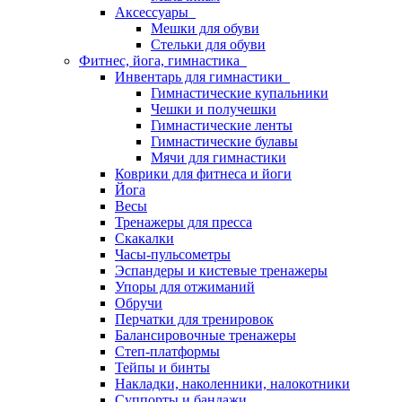
Аксессуары
Мешки для обуви
Стельки для обуви
Фитнес, йога, гимнастика
Инвентарь для гимнастики
Гимнастические купальники
Чешки и получешки
Гимнастические ленты
Гимнастические булавы
Мячи для гимнастики
Коврики для фитнеса и йоги
Йога
Весы
Тренажеры для пресса
Скакалки
Часы-пульсометры
Эспандеры и кистевые тренажеры
Упоры для отжиманий
Обручи
Перчатки для тренировок
Балансировочные тренажеры
Степ-платформы
Тейпы и бинты
Накладки, наколенники, налокотники
Суппорты и бандажи