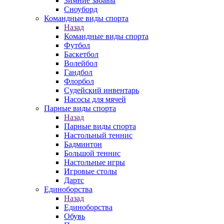
Зимние забавы
Сноуборд
Командные виды спорта
Назад
Командные виды спорта
Футбол
Баскетбол
Волейбол
Гандбол
Флорбол
Судейский инвентарь
Насосы для мячей
Парные виды спорта
Назад
Парные виды спорта
Настольный теннис
Бадминтон
Большой теннис
Настольные игры
Игровые столы
Дартс
Единоборства
Назад
Единоборства
Обувь