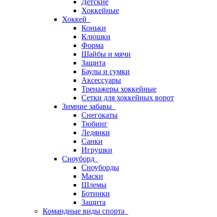
Детские
Хоккейные
Хоккей
Коньки
Клюшки
Форма
Шайбы и мячи
Защита
Баулы и сумки
Аксессуары
Тренажеры хоккейные
Сетки для хоккейных ворот
Зимние забавы
Снегокаты
Тюбинг
Ледянки
Санки
Игрушки
Сноуборд
Сноуборды
Маски
Шлемы
Ботинки
Защита
Командные виды спорта