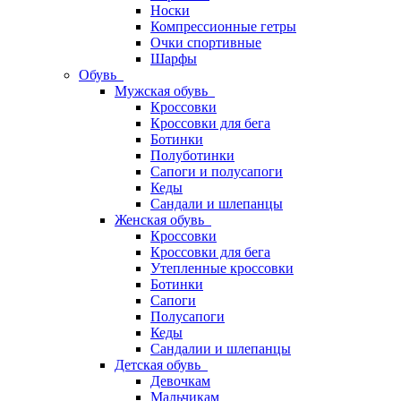
Носки
Компрессионные гетры
Очки спортивные
Шарфы
Обувь
Мужская обувь
Кроссовки
Кроссовки для бега
Ботинки
Полуботинки
Сапоги и полусапоги
Кеды
Сандали и шлепанцы
Женская обувь
Кроссовки
Кроссовки для бега
Утепленные кроссовки
Ботинки
Сапоги
Полусапоги
Кеды
Сандалии и шлепанцы
Детская обувь
Девочкам
Мальчикам