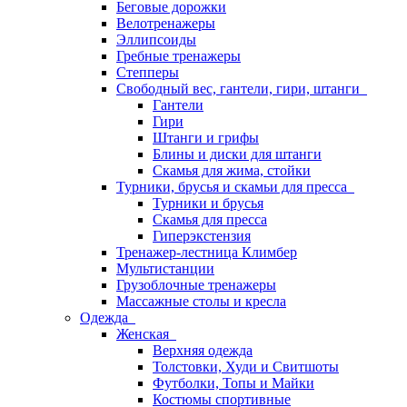
Беговые дорожки
Велотренажеры
Эллипсоиды
Гребные тренажеры
Степперы
Свободный вес, гантели, гири, штанги
Гантели
Гири
Штанги и грифы
Блины и диски для штанги
Скамья для жима, стойки
Турники, брусья и скамьи для пресса
Турники и брусья
Скамья для пресса
Гиперэкстензия
Тренажер-лестница Климбер
Мультистанции
Грузоблочные тренажеры
Массажные столы и кресла
Одежда
Женская
Верхняя одежда
Толстовки, Худи и Свитшоты
Футболки, Топы и Майки
Костюмы спортивные